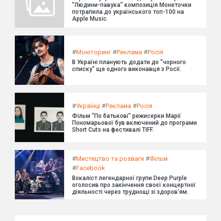
"Людини-павука" композиція Монеточки
потрапила до українського топ-100 на
Apple Music.
#
Моніторинг
#
Реклама
#
Росія
В Україні планують додати до "чорного
списку" ще одного виконавця з Росії.
#
Українці
#
Реклама
#
Росія
Фільм "По батькові" режисерки Марії
Пономарьової був включений до програми
Short Cuts на фестивалі TIFF.
#
Мистецтво та розваги
#
Фільм
#
Facebook
Вокаліст легендарної групи Deep Purple
оголосив про закінчення своєї концертної
діяльності через труднощі зі здоров'ям.