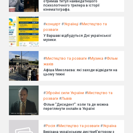
отримав титул найвидатнішого
психологічного трилера в історії
кінематографа.
#
концерт
#
Українці
#
Мистецтво та
розваги
У Варшаві відбудуться Дні української
музики.
#
Мистецтво та розваги
#
Музика
#
Фільм
жахів
Афіша Миколаєва: які заходи відвідати на
цьому тижні
#
Збройні сили України
#
Мистецтво та
розваги
#
Львів
Фільм "Дисидент": коли та де можна
переглянути онлайн в Україні
#
Росія
#
Мистецтво та розваги
#
Україна
Вирізана українським дистриб'ютором з