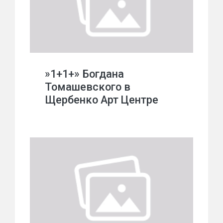
»1+1+» Богдана
Томашевского в
Щербенко Арт Центре