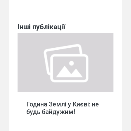
Інші публікації
Година Землі у Києві: не
будь байдужим!