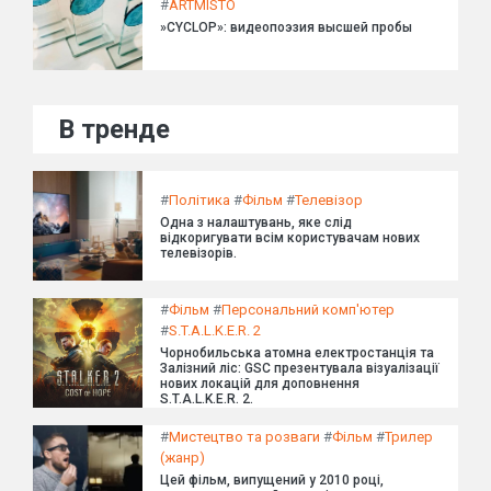
#
ARTMISTO
»CYCLOP»: видеопоэзия высшей пробы
В тренде
#
Політика
#
Фільм
#
Телевізор
Одна з налаштувань, яке слід
відкоригувати всім користувачам нових
телевізорів.
#
Фільм
#
Персональний комп'ютер
#
S.T.A.L.K.E.R. 2
Чорнобильська атомна електростанція та
Залізний ліс: GSC презентувала візуалізації
нових локацій для доповнення
S.T.A.L.K.E.R. 2.
#
Мистецтво та розваги
#
Фільм
#
Трилер
(жанр)
Цей фільм, випущений у 2010 році,