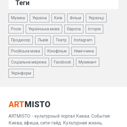
Теги
Музика
Україна
Київ
Фільм
Українці
Росія
Українська мова
Європа
Історія
Продюсер
Львів
Театр
Instagram
Російська мова
Кінофільм
Німеччина
Соціальна мережа
Facebook
Музикант
Укрінформ
ART
MISTO
ARTMISTO - культурный портал Киева. События
Киева, афиша, сити-гайд. Культурная жизнь,