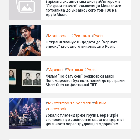
Вирізана українським дистриб'ютором з
"Людини-павука" композиція Монеточки
потрапила до українського топ-100 на
Apple Music.
#
Моніторинг
#
Реклама
#
Росія
В Україні планують додати до "чорного
списку" ще одного виконавця з Росії.
#
Українці
#
Реклама
#
Росія
Фільм "По батькові" режисерки Марії
Пономарьової був включений до програми
Short Cuts на фестивалі TIFF.
#
Мистецтво та розваги
#
Фільм
#
Facebook
Вокаліст легендарної групи Deep Purple
оголосив про закінчення своєї концертної
діяльності через труднощі зі здоров'ям.