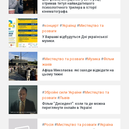
отримав титул найвидатнішого
психологічного трилера в історії
кінематографа.
#
концерт
#
Українці
#
Мистецтво та
розваги
У Варшаві відбудуться Дні української
музики.
#
Мистецтво та розваги
#
Музика
#
Фільм
жахів
Афіша Миколаєва: які заходи відвідати на
цьому тижні
#
Збройні сили України
#
Мистецтво та
розваги
#
Львів
Фільм "Дисидент": коли та де можна
переглянути онлайн в Україні
#
Росія
#
Мистецтво та розваги
#
Україна