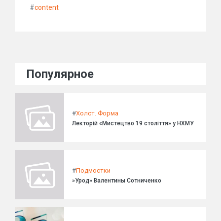
#
content
Популярное
#
Холст. Форма
Лекторій «Мистецтво 19 століття» у НХМУ
#
Подмостки
»Урод» Валентины Сотниченко