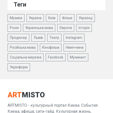
Теги
Музика
Україна
Київ
Фільм
Українці
Росія
Українська мова
Європа
Історія
Продюсер
Львів
Театр
Instagram
Російська мова
Кінофільм
Німеччина
Соціальна мережа
Facebook
Музикант
Укрінформ
ART
MISTO
ARTMISTO - культурный портал Киева. События
Киева, афиша, сити-гайд. Культурная жизнь,