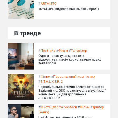
#
ARTMISTO
»CYCLOP»: видеопоэзия высшей пробы
В тренде
#
Політика
#
Фільм
#
Телевізор
Одна з налаштувань, яке слід
відкоригувати всім користувачам нових
телевізорів.
#
Фільм
#
Персональний комп'ютер
#
S.T.A.L.K.E.R. 2
Чорнобильська атомна електростанція та
Залізний ліс: GSC презентувала візуалізації
нових локацій для доповнення
S.T.A.L.K.E.R. 2.
#
Мистецтво та розваги
#
Фільм
#
Трилер
(жанр)
Цей фільм, випущений у 2010 році,