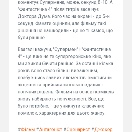
коментує Супермена, може, секунд 8-10. А
"Фантастична 4" після титрів засвічує
Доктора Дума, його час на екрані - до 5-и
секунд. Фанати оцінили, але фільму такі
рішення не нашкодили - це не ті камео, що
були раніше.
Взагалі кажучи, "Супермен" і "Фантастична
4" - це вже не те супергеройське кіно, яке
ми звикли бачити раніше. За останні кілька
років воно стало більш виваженим,
позбувшись зайвих елементів, змістивши
акценти та прийнявши кілька вдалих і
логічних рішень. Фільми на основі коміксів
знову набирають популярності. Все, що
було потрібно, - це уникнути класичних
помилок, характерних для цього жанру.
#
Фільм
#
Антагоніст
#
Сценарист
#
Джокер