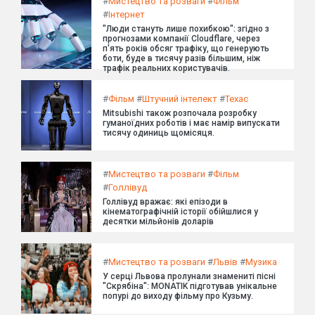
#
Мистецтво та розваги
#
Фільм
#
Інтернет
"Люди стануть лише похибкою": згідно з
прогнозами компанії Cloudflare, через
п'ять років обсяг трафіку, що генерують
боти, буде в тисячу разів більшим, ніж
трафік реальних користувачів.
#
Фільм
#
Штучний інтелект
#
Техас
Mitsubishi також розпочала розробку
гуманоїдних роботів і має намір випускати
тисячу одиниць щомісяця.
#
Мистецтво та розваги
#
Фільм
#
Голлівуд
Голлівуд вражає: які епізоди в
кінематографічній історії обійшлися у
десятки мільйонів доларів
#
Мистецтво та розваги
#
Львів
#
Музика
У серці Львова пролунали знамениті пісні
"Скрябіна": MONATIK підготував унікальне
попурі до виходу фільму про Кузьму.