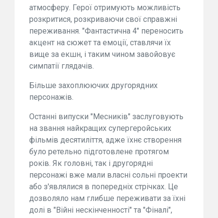
атмосферу. Герої отримують можливість
розкритися, розкриваючи свої справжні
переживання. "Фантастична 4" переносить
акцент на сюжет та емоції, ставлячи їх
вище за екшн, і таким чином завойовує
симпатії глядачів.
Більше захоплюючих другорядних
персонажів.
Останні випуски "Месників" заслуговують
на звання найкращих супергеройських
фільмів десятиліття, адже їхнє створення
було ретельно підготовлене протягом
років. Як головні, так і другорядні
персонажі вже мали власні сольні проекти
або з'являлися в попередніх стрічках. Це
дозволяло нам глибше переживати за їхні
долі в "Війні нескінченності" та "Фіналі",