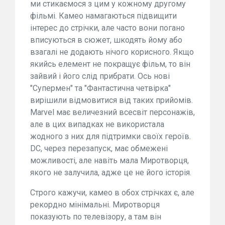
ми стикаємося з цим у кожному другому
фільмі. Камео намагаються підвищити
інтерес до стрічки, але часто вони погано
вписуються в сюжет, шкодять йому або
взагалі не додають нічого корисного. Якщо
якийсь елемент не покращує фільм, то він
зайвий і його слід прибрати. Ось нові
"Супермен" та "Фантастична четвірка"
вирішили відмовитися від таких прийомів.
Marvel має величезний всесвіт персонажів,
але в цих випадках не використала
жодного з них для підтримки своїх героїв.
DC, через перезапуск, має обмежені
можливості, але навіть мала Миротворця,
якого не залучила, адже це не його історія.
Строго кажучи, камео в обох стрічках є, але
рекордно мінімальні. Миротворця
показують по телевізору, а там він