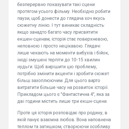
безперервно показувати такі сцени
протягом усього фільму. Необхідно робити
паузи, щоб донести до глядача хоч якусь
сюжетну лінію. І тут виникає складність:
якщо занадто багато часу присвятити
екшен-сценам, історія стає поверхневою,
неповною і просто нецікавою. Глядачі
лише чекають на моменти вибухів і бійок,
іноді змушені терпіти до 10-15 хвилин
нудьги. Щоб вирішити цю проблему,
потрібно змінити акценти і зробити сюжет
більш захоплюючим. Для цього варто
витратити більше часу на розвиток історії.
Прикладом цього є "Фантастична 4", яка за
дві години містить лише три екшн-сцени.
Проте ця історія розповідає про родину, в
якій панує взаємна любов. Вона наповнена
теплом та затишком, створюючи особливу