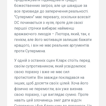
божественних загроз, але це швидше за
все призведе до заперечення реальності.
"Супермен" має перевагу, оскільки всесвіт
DC починається з нуля, проте для своєї
першої стрічки вибирає найменш
вражаючого лиходія – Лютора, який, так, є
генієм, але його мотивація залишає бажати
кращого, і він не має реальних аргументів
проти Супермена.
У одній з останніх сцен Кларк стоїть перед
своїм супротивником, який усвідомлює
свою поразку і вже не має сил
протистояти. Він завжди покладався на
інших, щоб досягти своїх цілей. Хоча його
фізично не перемогли, він уже визнав
свою поразку, і це виглядає сумно. Проте
навіть цей злочинець зміг дати відсіч
Супермену і був близьким до перемоги. Це