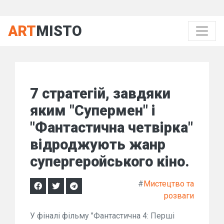
ART
MISTO
7 стратегій, завдяки
яким "Супермен" і
"Фантастична четвірка"
відроджують жанр
супергеройського кіно.
#
Мистецтво та
розваги
У фіналі фільму "Фантастична 4: Перші