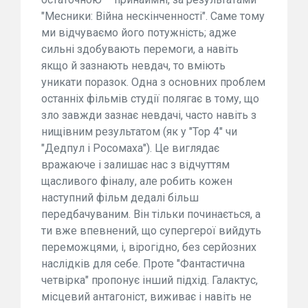
"Месники: Війна нескінченності". Саме тому
ми відчуваємо його потужність; адже
сильні здобувають перемоги, а навіть
якщо й зазнають невдач, то вміють
уникати поразок. Одна з основних проблем
останніх фільмів студії полягає в тому, що
зло завжди зазнає невдачі, часто навіть з
нищівним результатом (як у "Тор 4" чи
"Дедпул і Росомаха"). Це виглядає
вражаюче і залишає нас з відчуттям
щасливого фіналу, але робить кожен
наступний фільм дедалі більш
передбачуваним. Він тільки починається, а
ти вже впевнений, що супергерої вийдуть
переможцями, і, вірогідно, без серйозних
наслідків для себе. Проте "Фантастична
четвірка" пропонує інший підхід. Галактус,
місцевий антагоніст, виживає і навіть не