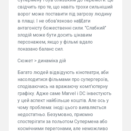
свідчить про те, що навіть трохи сильніший
ворог може поставити під загрозу людину
в плащі. І не обов'язково на赋ати
антагоністу божественні сили. "Слабкий"
злодій може бути досить цікавим
персонажем, якщо у фільмі вдало
показано баланс сил.
Сюжет > динаміка дій
Багато людей відвідують кінотеатри, аби
насолодитися фільмами про супергероїв,
сподіваючись на вражаючу комп'ютерну
графіку. Адже саме Marvel і DC інвестують
у цей аспект найбільше коштів. Але ось у
чому проблема: іноді цього виявляється
недостатньо. Безумовно, приємно
спостерігати за польотом Супермена або
космічними перегонами, але неможливо