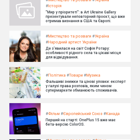
#
Історія
"Мир у пріоритеті": в Art Ukraine Gallery
презентували неповторний проєкт, що вже
отримав визнання в США та Європі.
#
Мистецтво та розваги
#
Україна
#
Народний артист України
Де з'явилася на світ Софія Ротару:
особливості рідного села та цікаві місця
для відвідування.
#
Політика
#
Товари
#
Музика
Фальшиві знижки та цінові уловки: експерт
у галузі права розповів, яким чином
супермаркети обманюють споживачів.
#
Фільм
#
Європейський Союз
#
Канада
Перший на старті: OnePlus 15 вже має
бета-версію ColorOS.