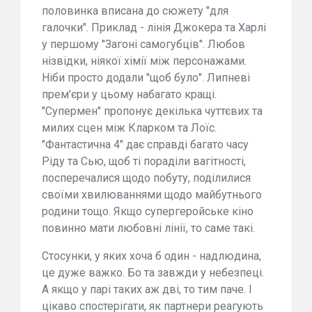
половинка вписана до сюжету "для
галочки". Приклад - лінія Джокера та Харлі
у першому "Загоні самогубців". Любов
нізвідки, ніякої хімії між персонажами.
Ніби просто додали "щоб було". Липневі
прем'єри у цьому набагато кращі.
"Супермен" пропонує декілька чуттєвих та
милих сцен між Кларком та Лоїс.
"Фантастична 4" дає справді багато часу
Ріду та Сью, щоб ті пораділи вагітності,
посперечалися щодо побуту, поділилися
своїми хвилюваннями щодо майбутнього
родини тощо. Якщо супергеройське кіно
повинно мати любовні лінії, то саме такі.
Стосунки, у яких хоча б один - надлюдина,
це дуже важко. Бо та завжди у небезпеці.
А якщо у парі таких аж дві, то тим паче. І
цікаво спостерігати, як партнери реагують