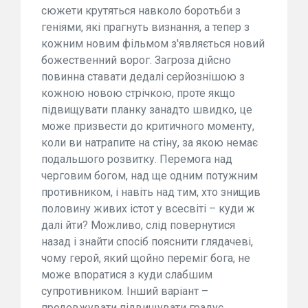
сюжети крутяться навколо боротьби з
геніями, які прагнуть визнання, а тепер з
кожним новим фільмом з'являється новий
божественний ворог. Загроза дійсно
повинна ставати дедалі серйознішою з
кожною новою стрічкою, проте якщо
підвищувати планку занадто швидко, це
може призвести до критичного моменту,
коли ви натрапите на стіну, за якою немає
подальшого розвитку. Перемога над
черговим богом, над ще одним потужним
противником, і навіть над тим, хто знищив
половину живих істот у всесвіті – куди ж
далі йти? Можливо, слід повернутися
назад і знайти спосіб пояснити глядачеві,
чому герой, який щойно переміг бога, не
може впоратися з куди слабшим
супротивником. Інший варіант –
продовжувати підвищувати градус