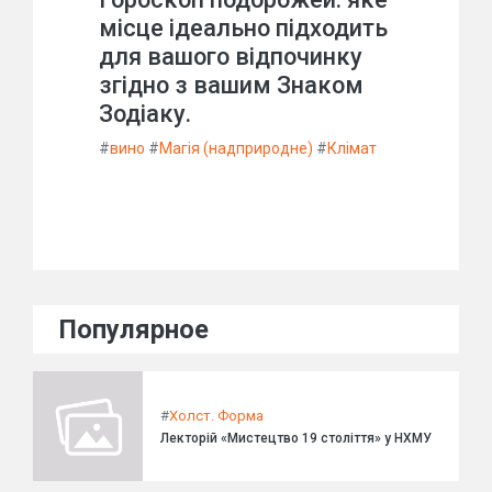
місце ідеально підходить
для вашого відпочинку
згідно з вашим Знаком
Зодіаку.
#
вино
#
Магія (надприродне)
#
Клімат
Популярное
#
Холст. Форма
Лекторій «Мистецтво 19 століття» у НХМУ