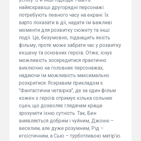
найяскравіші другорядні персонажі
потребують певного часу на екрані. Їх
варто показати в дії, надати їм важливі
моменти для розвитку сюжету та інші
події. Це, безумовно, підвищить якість
фільму, проте може забрати час у розвитку
екшену та основних героїв. Отже, існує
можливість зосередитися практично
виключно на головних персонажах,
надаючи їм можливість максимально
розкритися. Яскравим прикладом є
"Фантастична четвірка", де за один фільм
кожен з героїв отримує кілька сольних
сцен, що дозволяє глядачам краще
зрозуміти їхню сутність. Так, Бен
виявляється добрим і чуйним, Джонні –
веселим, але дуже розумним, Рід –
егоїстичним, а Сью – турботливою матір’ю.