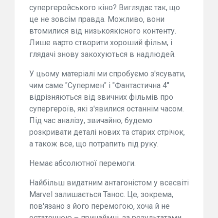
супергеройського кіно? Виглядає так, що
це не зовсім правда. Можливо, вони
втомилися від низькоякісного контенту.
Лише варто створити хороший фільм, і
глядачі знову закохуються в надлюдей.
У цьому матеріалі ми спробуємо з'ясувати,
чим саме "Супермен" і "Фантастична 4"
відрізняються від звичних фільмів про
супергероїв, які з'явилися останнім часом.
Під час аналізу, звичайно, будемо
розкривати деталі нових та старих стрічок,
а також все, що потрапить під руку.
Немає абсолютної перемоги.
Найбільш видатним антагоністом у всесвіті
Marvel залишається Танос. Це, зокрема,
пов'язано з його перемогою, хоча й не
остаточною – принаймні, за результатами