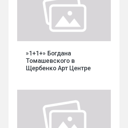
»1+1+» Богдана
Томашевского в
Щербенко Арт Центре