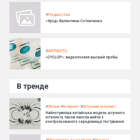
#
Подмостки
»Урод» Валентины Сотниченко
#
ARTMISTO
»CYCLOP»: видеопоэзия высшей пробы
В тренде
#
Фільм
#
Інтернет
#
Штучний інтелект
Найпотужніша китайська модель штучного
інтелекту також змогла вийти з
контрольованого середовища тестування.
#
Мистецтво та розваги
#
Україна