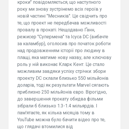
кроки" повідомляється, що наступного
року ми знову зустрінемо всіх героїв у
новій частині "Месників". Це свідчить про
те, що проект не передбачав можливості
провалу в прокаті. Нещодавно Ґанн,
режисер "Супермена" та Ісуса DC (вибачте
за каламбур), оголосив про початок роботи
над продовженням історії про людину в
плащі, яка матиме нову назву, але ключову
роль у ній виконає Кларк Кент. Це стало
можливим завдяки успіху стрічки: збори
проекту DC склали близько 550 мільйонів
доларів, тоді як результати Marvel сягають
приблизно 250 мільйонів євро. Вірогідно,
до завершення прокату обидва фільми
зібрали б близько 1.3-1.4 мільярдів. І
пам'ятаєте, як кілька місяців тому в
YouTube можна було бачити відео про те,
що глядачі втомилися від