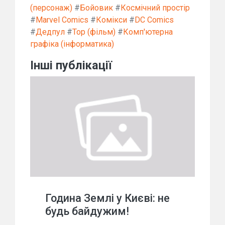
(персонаж)
#
Бойовик
#
Космічний простір
#
Marvel Comics
#
Комікси
#
DC Comics
#
Дедпул
#
Тор (фільм)
#
Комп'ютерна
графіка (інформатика)
Інші публікації
Година Землі у Києві: не
будь байдужим!