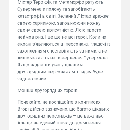
Містер Терріфік та Метаморфо рятують
Супермена з полону та запобігають
катастрофі в світі. Зелений Ліхтар вражає
своєю харизмою, заповнюючи кожну
сцену своєю присутністю. Лоїс просто
неймовірна. І це ще не всі герої. Коли на
екрані з'являються ці персонажі, глядачі із
захопленням спостерігають за ними, а не
лише чекають на повернення Супермена.
Якщо надавати увагу цікавим
другорядним персонажам, глядач буде
задоволений.
Менше другорядних героїв
Почекайте, не поспішайте з критикою.
Вгорі дійсно зазначено, що багато цікавих
другорядних персонажів – це важливо.
Але це не єдиний шлях до досягнення
успіху. Є й інші підходи. Навіть