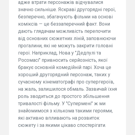
адже втрати персонажів відчувалися
значно сильніше. Яскраві другорядні герої,
безперечно, збагачують фільми на основі
коміксів — це беззаперечний факт. Вони
дають глядачам можливість перепочити
від основних сюжетних ліній, заповнюючи
прогалини, які не можуть закрити головні
герої. Наприклад, Нова у "Дедпулі та
Росомасі" привносить серйозність, якої
бракує основній комедійній парі. Хоча це
хороший другорядний персонаж, таких у
сучасному кінематографі про супергероїв,
на жаль, залишилося обмаль. Зазвичай їхня
роль зводиться до простого збільшення
тривалості фільму. У "Супермені" ж ми
знайомимося з кількома такими героями,
які активно впливають на розвиток
сюжету і за якими цікаво спостерігати.