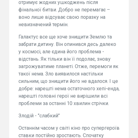
отримує жодних ушкоджень після
фінальної битви. Добро не перемагає –
воно лише відсуває свою поразку на
невизначений термін.
Галактус все ще хоче знищити Землю та
забрати дитину. Він опинився десь далеко
у космосі, але єдина його проблема -
відстань. Як тільки він її подолає, знову
загрожуватиме планеті. Отже, перемоги як
такої нема. Зло виявилося настільки
сильним, що знищити його не вдалося. І це
добре: нарешті нема остаточного хепі-енда,
нарешті головні герої не вирішили всі
проблеми за останні 10 хвилин стрічки.
Злодій - "слабкий"
Останнім часом у світі кіно про супергероїв
ставки постійно зростають. Спочатку