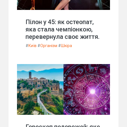
Пілон у 45: як остеопат,
яка стала чемпіонкою,
перевернула своє життя.
#
Київ
#
Організм
#
Шкіра
Гороскоп подорожей: яке