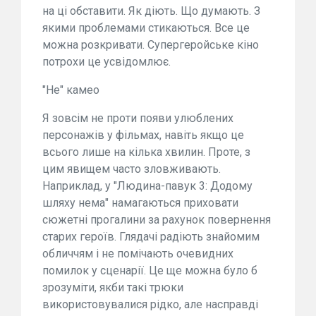
на ці обставити. Як діють. Що думають. З
якими проблемами стикаються. Все це
можна розкривати. Супергеройське кіно
потрохи це усвідомлює.
"Не" камео
Я зовсім не проти появи улюблених
персонажів у фільмах, навіть якщо це
всього лише на кілька хвилин. Проте, з
цим явищем часто зловживають.
Наприклад, у "Людина-павук 3: Додому
шляху нема" намагаються приховати
сюжетні прогалини за рахунок повернення
старих героїв. Глядачі радіють знайомим
обличчям і не помічають очевидних
помилок у сценарії. Це ще можна було б
зрозуміти, якби такі трюки
використовувалися рідко, але насправді