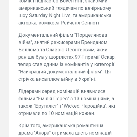
комік і подкастер Боуен Янг, знайомий
американський глядачам по вечірньому
шоу Saturday Night Live, та американська
акторка, комікеса Рейчелл Сеннотт.
Документальний фільм "Порцелянова
війна", знятий режисерами Бренданом
Белломо та Славою Леонтьєвим, який
раніше був у шортлістах 97-ї премії Оскар,
тепер став одним із номінантів у категорії
"Найкращий документальний фільм". Ця
стрічка висвітлює війну в Україні.
Лідерами серед номінацій виявилися
фільми "Емілія Перес" з 13 номінаціями, а
також "Бруталіст" і "Wicked: Чародійка", які
отримали по 10 номінацій кожен.
Крім того, американська романтична
драма "Анора" отримала шість номінацій.