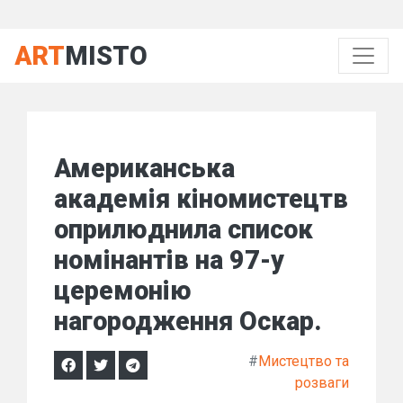
ART
MISTO
Американська
академія кіномистецтв
оприлюднила список
номінантів на 97-у
церемонію
нагородження Оскар.
#
Мистецтво та
розваги