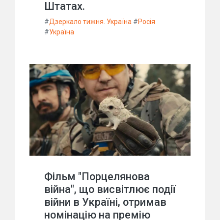
Штатах.
#
Дзеркало тижня. Україна
#
Росія
#
Україна
Фільм "Порцелянова
війна", що висвітлює події
війни в Україні, отримав
номінацію на премію