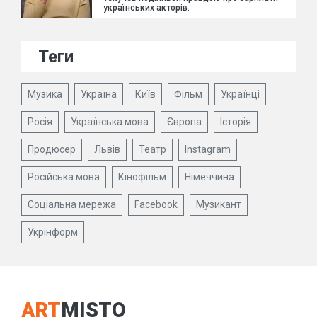
українських акторів.
Теги
Музика
Україна
Київ
Фільм
Українці
Росія
Українська мова
Європа
Історія
Продюсер
Львів
Театр
Instagram
Російська мова
Кінофільм
Німеччина
Соціальна мережа
Facebook
Музикант
Укрінформ
ART
MISTO