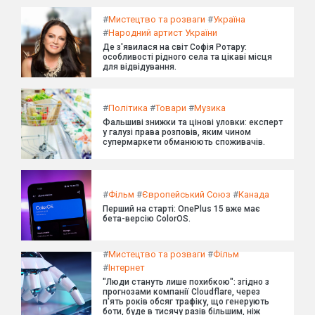
#
Мистецтво та розваги
#
Україна
#
Народний артист України
Де з'явилася на світ Софія Ротару:
особливості рідного села та цікаві місця
для відвідування.
#
Політика
#
Товари
#
Музика
Фальшиві знижки та цінові уловки: експерт
у галузі права розповів, яким чином
супермаркети обманюють споживачів.
#
Фільм
#
Європейський Союз
#
Канада
Перший на старті: OnePlus 15 вже має
бета-версію ColorOS.
#
Мистецтво та розваги
#
Фільм
#
Інтернет
"Люди стануть лише похибкою": згідно з
прогнозами компанії Cloudflare, через
п'ять років обсяг трафіку, що генерують
боти, буде в тисячу разів більшим, ніж