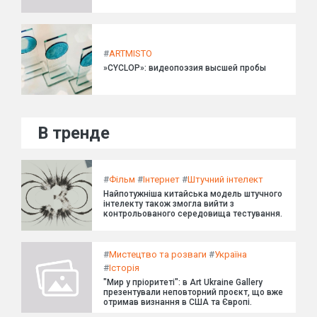
#
ARTMISTO
»CYCLOP»: видеопоэзия высшей пробы
В тренде
#
Фільм
#
Інтернет
#
Штучний інтелект
Найпотужніша китайська модель штучного
інтелекту також змогла вийти з
контрольованого середовища тестування.
#
Мистецтво та розваги
#
Україна
#
Історія
"Мир у пріоритеті": в Art Ukraine Gallery
презентували неповторний проєкт, що вже
отримав визнання в США та Європі.