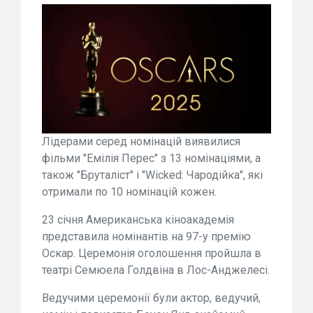
Лідерами серед номінацій виявилися
фільми "Емілія Перес" з 13 номінаціями, а
також "Бруталіст" і "Wicked: Чародійка", які
отримали по 10 номінацій кожен.
23 січня Американська кіноакадемія
представила номінантів на 97-у премію
Оскар. Церемонія оголошення пройшла в
театрі Семюела Голдвіна в Лос-Анджелесі.
Ведучими церемонії були актор, ведучий,