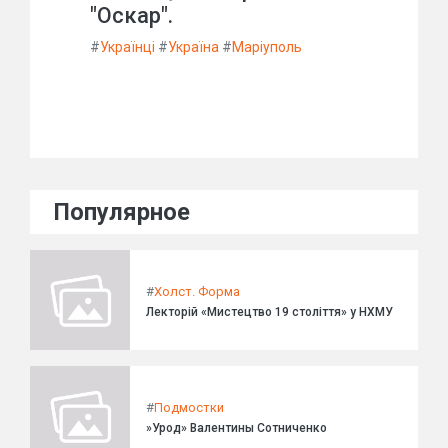
"Оскар".
#
Українці
#
Україна
#
Маріуполь
Популярное
#
Холст. Форма
Лекторій «Мистецтво 19 століття» у НХМУ
#
Подмостки
»Урод» Валентины Сотниченко