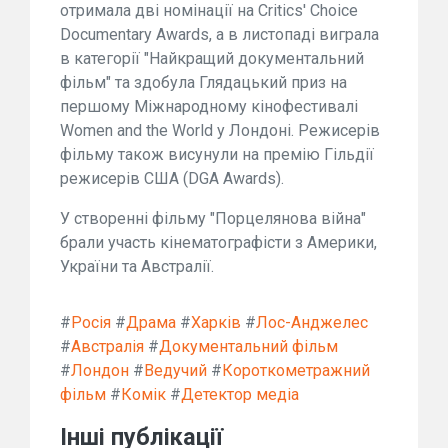
отримала дві номінації на Critics' Choice
Documentary Awards, а в листопаді виграла
в категорії "Найкращий документальний
фільм" та здобула Глядацький приз на
першому Міжнародному кінофестивалі
Women and the World у Лондоні. Режисерів
фільму також висунули на премію Гільдії
режисерів США (DGA Awards).
У створенні фільму "Порцелянова війна"
брали участь кінематографісти з Америки,
України та Австралії.
#
Росія
#
Драма
#
Харків
#
Лос-Анджелес
#
Австралія
#
Документальний фільм
#
Лондон
#
Ведучий
#
Короткометражний
фільм
#
Комік
#
Детектор медіа
Інші публікації