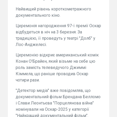
Найвищий рівень короткометражного
документального кіно.
Церемонія нагородження 97-ї премії Оскар
відбудеться в ніч на 3 березня. За
традицією, її проведуть у театрі "Долб" у
Лос-Анджелесі.
Церемонію відкриє американський комік
Конан О'Брайен, який візьме на себе цю
роль замість телеведучого Джиммі
Кіммела, що раніше проводив Оскар
чотири рази.
"Детектор медіа" вже повідомляв, що
документальний фільм Брендана Белломо
і Слави Леонтьєва "Порцелянова війна"
номінували на Оскар-2025 у категорії
"Найкращий документальний фільм".