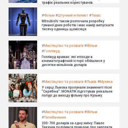
трафік реальних користувачів.
#
Фільм
#
Штучний інтелект
#
Техас
Mitsubishi також розпочала розробку
гуманоїдних роботів і має намір випускати
тисячу одиниць щомісяця.
#
Мистецтво та розваги
#
Фільм
#
Голлівуд
Голлівуд вражає: які епізоди в
кінематографічній історії обійшлися у
десятки мільйонів доларів
#
Мистецтво та розваги
#
Львів
#
Музика
У серці Львова пролунали знамениті пісні
"Скрябіна": MONATIK підготував унікальне
попурі до виходу фільму про Кузьму.
#
Мистецтво та розваги
#
Фільм
#
Телебачення
200-700 доларів за одну зміну: Павло
Текучев поділився правдою про зарплати