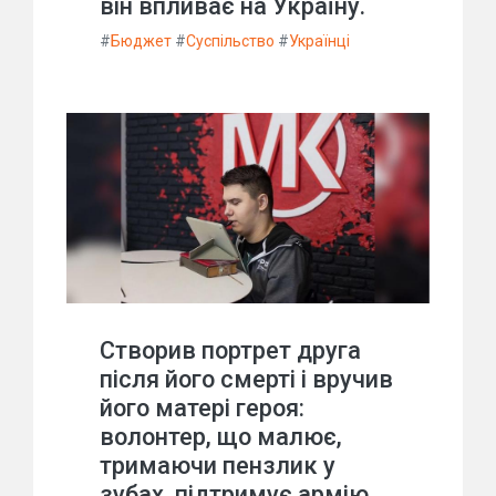
він впливає на Україну.
#
Бюджет
#
Суспільство
#
Українці
Створив портрет друга
після його смерті і вручив
його матері героя:
волонтер, що малює,
тримаючи пензлик у
зубах, підтримує армію.