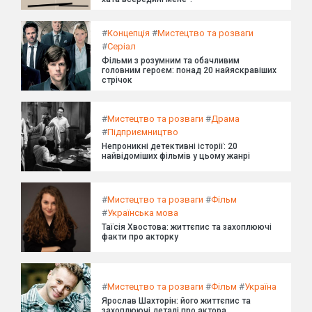
#
Концепція
#
Мистецтво та розваги
#
Серіал
Фільми з розумним та обачливим
головним героєм: понад 20 найяскравіших
стрічок
#
Мистецтво та розваги
#
Драма
#
Підприємництво
Непроникні детективні історії: 20
найвідоміших фільмів у цьому жанрі
#
Мистецтво та розваги
#
Фільм
#
Українська мова
Таїсія Хвостова: життєпис та захоплюючі
факти про акторку
#
Мистецтво та розваги
#
Фільм
#
Україна
Ярослав Шахторін: його життєпис та
захоплюючі деталі про актора