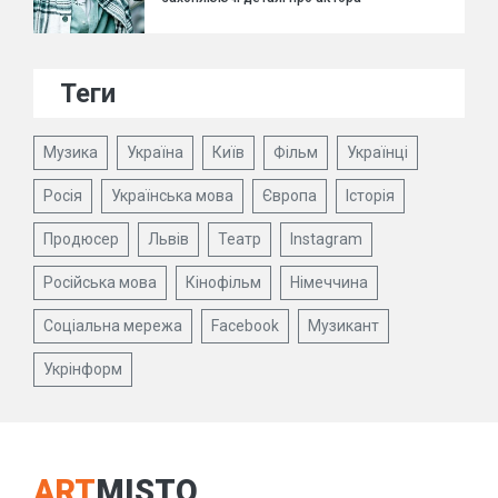
Теги
Музика
Україна
Київ
Фільм
Українці
Росія
Українська мова
Європа
Історія
Продюсер
Львів
Театр
Instagram
Російська мова
Кінофільм
Німеччина
Соціальна мережа
Facebook
Музикант
Укрінформ
ART
MISTO