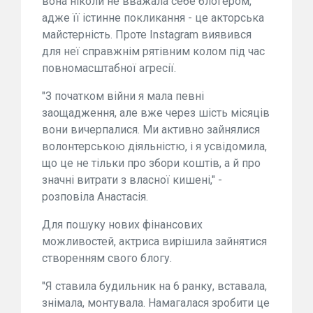
вона ніколи не вважала себе блогером,
адже її істинне покликання - це акторська
майстерність. Проте Instagram виявився
для неї справжнім рятівним колом під час
повномасштабної агресії.
"З початком війни я мала певні
заощадження, але вже через шість місяців
вони вичерпалися. Ми активно зайнялися
волонтерською діяльністю, і я усвідомила,
що це не тільки про збори коштів, а й про
значні витрати з власної кишені," -
розповіла Анастасія.
Для пошуку нових фінансових
можливостей, актриса вирішила зайнятися
створенням свого блогу.
"Я ставила будильник на 6 ранку, вставала,
знімала, монтувала. Намагалася зробити це