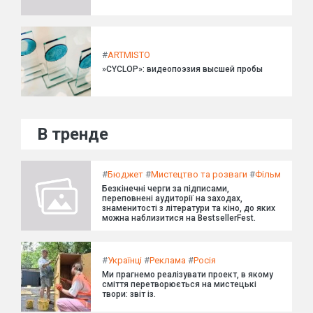
#
ARTMISTO
»CYCLOP»: видеопоэзия высшей пробы
В тренде
#
Бюджет
#
Мистецтво та розваги
#
Фільм
Безкінечні черги за підписами,
переповнені аудиторії на заходах,
знаменитості з літератури та кіно, до яких
можна наблизитися на BestsellerFest.
#
Українці
#
Реклама
#
Росія
Ми прагнемо реалізувати проект, в якому
сміття перетворюється на мистецькі
твори: звіт із.