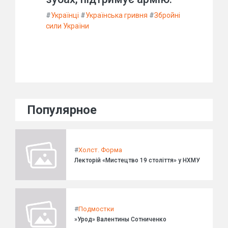
#
Українці
#
Українська гривня
#
Збройні
сили України
Популярное
#
Холст. Форма
Лекторій «Мистецтво 19 століття» у НХМУ
#
Подмостки
»Урод» Валентины Сотниченко