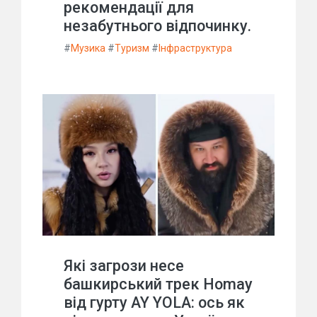
рекомендації для
незабутнього відпочинку.
#
Музика
#
Туризм
#
Інфраструктура
Які загрози несе
башкирський трек Homay
від гурту AY YOLA: ось як