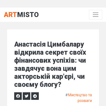
ART
MISTO
Анастасія Цимбалару
відкрила секрет своїх
фінансових успіхів: чи
завдячує вона цим
акторській кар'єрі, чи
своєму блогу?
#
Мистецтво та
розваги