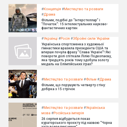
#
Концепція
#
Мистецтво та розваги
#
Драма
Фільми, подібні до "Інтерстеллар" і
"Початок": 15 інтелектуальних науково-
фантастичних картин
#
Українці
#
Росія
#
Збройні сили України
Українська спортсменка з художньої
гімнастики вразила президента США та
вперше почула фразу "Слава Україні"! Які
повороти долі спіткали Лілію Подкопаєву,
яка тридцять років тому здобула золоту
медаль на Олімпійських іграх?
#
Мистецтво та розваги
#
Фільм
#
Драма
Фільми, що порушують четверту стіну:
добірка з 15 стрічок
#
Мистецтво та розваги
#
Українська
мова
#
Російська імперія
26 серпня відбудеться показ
кураторського проєкту під назвою "Чорна
хата всередині мене".