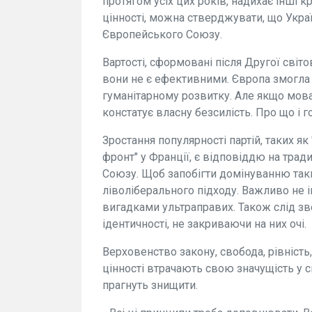
протягом усіх цих років, надихає інші кр
цінності, можна стверджувати, що Укра
Європейського Союзу.
Вартості, сформовані після Другої світо
вони не є ефективними. Європа змогла 
гуманітарному розвитку. Але якщо мова
констатує власну безсилість. Про що і 
Зростання популярності партій, таких я
фронт" у Франції, є відповіддю на трад
Союзу. Щоб запобігти домінуванню таки
ліволіберального підходу. Важливо не і
вигадками ультраправих. Також слід зв
ідентичності, не закриваючи на них очі.
Верховенство закону, свобода, рівність,
цінності втрачають свою значущість у св
прагнуть знищити.