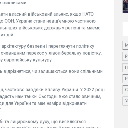
и викликами.
ати власний військовий альянс, якщо НАТО
 до ООН. Україна стане невід’ємною частиною
ильніших військових держав у регіоні та маємо
их дій.
М
архітектуру безпеки і переглянути політику
є очевидним перекос у ліволіберальну повістку,
Р
ну європейську культуру.
П
ь відрізнятися, чи залишаються вони спільними
Р
ї, частково завдяки впливу України. У 2022 році
С
адасть нам танки. Сьогодні вже стало звичним,
У
ди для України та має наміри відкривати
.
ьбі та лицарському духу, що виявляється