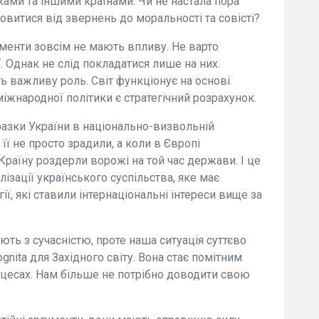
ами та іншими країнами. Чи не настала пора
овитися від звернень до моральності та совісті?
ументи зовсім не мають впливу. Не варто
ї. Однак не слід покладатися лише на них.
ь важливу роль. Світ функціонує на основі
іжнародної політики є стратегічний розрахунок.
разки України в національно-визвольній
 її не просто зрадили, а коли в Європі
Країну роздерли ворожі на той час держави. І це
ізації українського суспільства, яке має
огії, які ставили інтернаціональні інтереси вище за
ть з сучасністю, проте наша ситуація суттєво
cognita для Західного світу. Вона стає помітним
оцесах. Нам більше не потрібно доводити свою