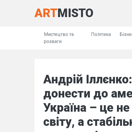
ART
MISTO
Мистецтво та
Політика
Бізне
розваги
Андрій Іллєнко
донести до аме
Україна – це не
світу, а стабіл