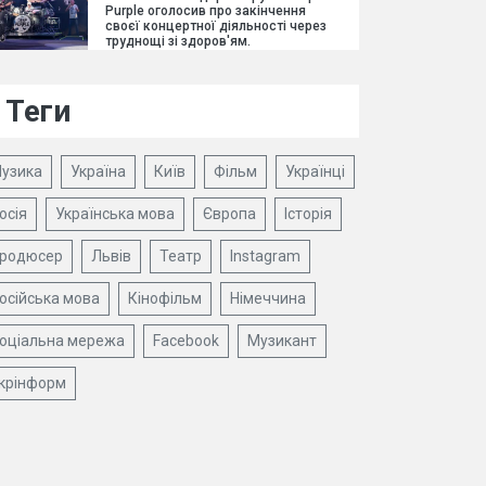
Purple оголосив про закінчення
своєї концертної діяльності через
труднощі зі здоров'ям.
Теги
узика
Україна
Київ
Фільм
Українці
осія
Українська мова
Європа
Історія
родюсер
Львів
Театр
Instagram
осійська мова
Кінофільм
Німеччина
оціальна мережа
Facebook
Музикант
крінформ