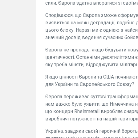
сили. Європа здатна впоратися зі своїм
Сподіваюся, що Європа зможе сформув
виявиться на межі деградації, подібно
цього блоку. Наразі ми є однією з найс
значний досвід ведення сучасних бойов
Європа не пропаде, якщо будувати нову 
ідентичності. Останніми десятиліттями 
яку треба міняти, відроджувати мілітар
Якщо цінності Європи та США починают
для України та Європейського Союзу?
Європа переживає суттєві трансформаці
нам важко було уявити, що Німеччина н
що концерн Rheinmetall виробляє снаря
виробничі потужності на нашій території
Україна, завдяки своїй героїчній борот