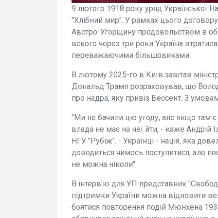
9 лютого 1918 року уряд Української На
"Хлібний мир". У рамках цього договору
Австро-Угорщину продовольством в обмі
всього через три роки Україна втратил
переважаючими більшовиками.
В лютому 2025-го в Київ завітав мініс
Дональд Трамп розраховував, що Воло
про надра, яку привіз Бессент. З умовам
"Ми не бачили цю угоду, але якщо там є 
влада не має на неї йти, - каже Андрій
НГУ "Рубіж". - Українці - нація, яка дове
доводиться чимось поступитися, але по
не можна ніколи".
В інтерв'ю для УП представник "Свободи
підтримки України можна відновити вел
боятися повторення подій Мюнхена 1938 