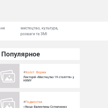
вне
мистецтво, культура,
розваги та ЗМІ
Популярное
#
Холст. Форма
Лекторій «Мистецтво 19 століття» у
НХМУ
#
Подмостки
»Урод» Валентины Сотниченко