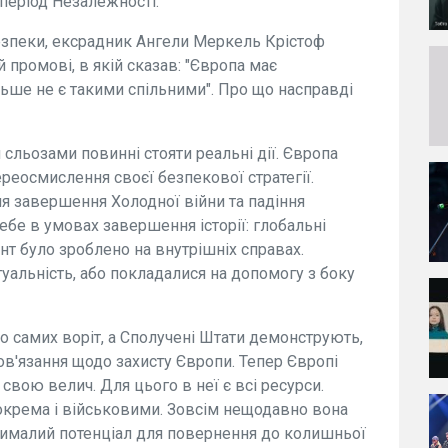
 період Незалежності.
езпеки, ексрадник Ангели Меркель Крістоф
 промові, в якій сказав: "Європа має
льше не є такими спільними". Про що насправді
сльозами повинні стояти реальні дії. Європа
реосмислення своєї безпекової стратегії.
ля завершення Холодної війни та падіння
себе в умовах завершення історії: глобальні
ент було зроблено на внутрішніх справах.
уальність, або покладалися на допомогу з боку
о самих воріт, а Сполучені Штати демонструють,
в'язання щодо захисту Європи. Тепер Європі
свою велич. Для цього в неї є всі ресурси.
окрема і військовими. Зовсім нещодавно вона
є чималий потенціал для повернення до колишньої