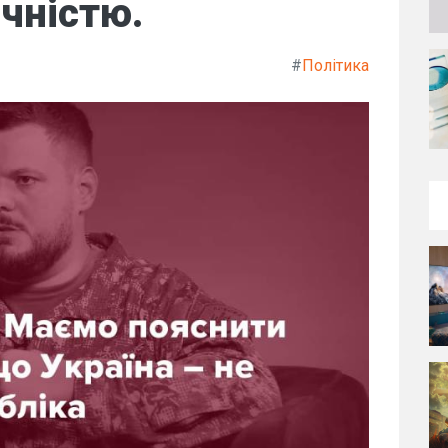
чністю.
#
Політика