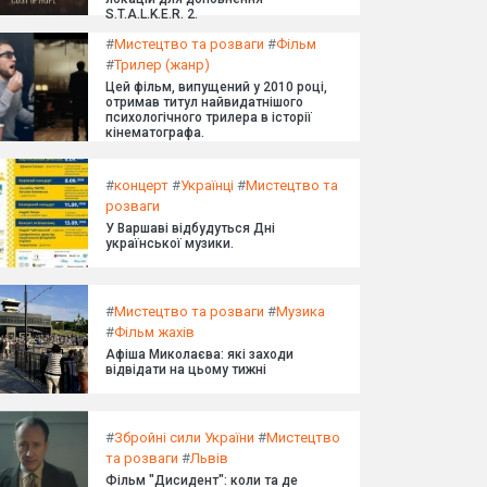
S.T.A.L.K.E.R. 2.
#
Мистецтво та розваги
#
Фільм
#
Трилер (жанр)
Цей фільм, випущений у 2010 році,
отримав титул найвидатнішого
психологічного трилера в історії
кінематографа.
#
концерт
#
Українці
#
Мистецтво та
розваги
У Варшаві відбудуться Дні
української музики.
#
Мистецтво та розваги
#
Музика
#
Фільм жахів
Афіша Миколаєва: які заходи
відвідати на цьому тижні
#
Збройні сили України
#
Мистецтво
та розваги
#
Львів
Фільм "Дисидент": коли та де