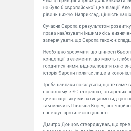
- Всі ці принципи треба доповнювати. 
не було б європейської цивілізації. Але ї
рівень нижче. Наприклад, цінність наці
Сучасна Європа є результатом розвитку
права нав’язувати іншим якісь визначен
заперечувати, що Європа також є спадщ
Необхідно зрозуміти, що цінності Європ
концепції, а елементи, що мають глибокі
гордитися ними, відновлювати їхню зна
історія Європи полягає лише в колоніалі
Треба навпаки показувати, що те саме 
основному в ЄС та країнах, створених є
цивілізації, яку ми захищаємо від цієї 
там маячить Північна Корея, потенційно 
сповідує протилежні цінності.
Дмитро Донцов стверджував, що приват