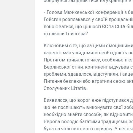
обернувся західний тиск на українців в
- Голова Мюнхенської конференції з б
Гойсген розплакався у своїй прощальній
побоюватися, що цінності ЄС та США бі
ці сльози Гойсгена?
Ключовим є те, що за цими емоційними 
нарешті має усвідомити необхідність пе
Протягом тривалого часу, особливо піс
Берлінської стіни, континент відчував 
проблеми, здавалося, відступили, і акц
Питання безпеки або втратили свою акт
Сполучених Штатів.
Виявилося, що ворог вже підступився д
що не поспішають виконувати свої зобо
необхідно знайти способи, як відновити 
Європа володіє багатими традиціями, з
була на чолі світового порядку. У неї 