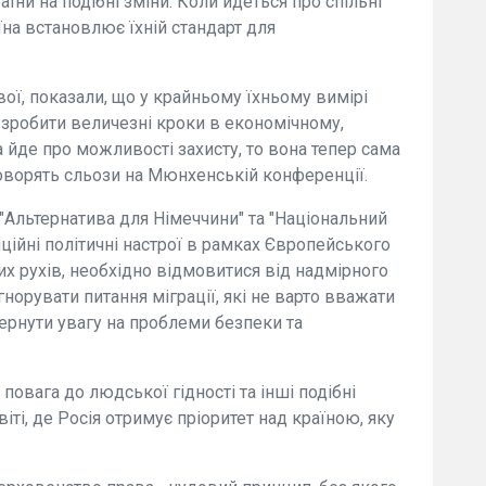
аїни на подібні зміни. Коли йдеться про спільні
їна встановлює їхній стандарт для
вої, показали, що у крайньому їхньому вимірі
зробити величезні кроки в економічному,
 йде про можливості захисту, то вона тепер сама
говорять сльози на Мюнхенській конференції.
к "Альтернатива для Німеччини" та "Національний
иційні політичні настрої в рамках Європейського
х рухів, необхідно відмовитися від надмірного
гнорувати питання міграції, які не варто вважати
ернути увагу на проблеми безпеки та
 повага до людської гідності та інші подібні
іті, де Росія отримує пріоритет над країною, яку