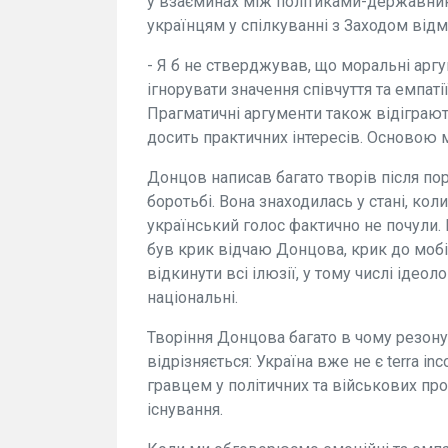
у взаєминах між політиками-державник
українцям у спілкуванні з Заходом відм
- Я б не стверджував, що моральні арг
ігнорувати значення співчуття та емпаті
Прагматичні аргументи також відіграют
досить практичних інтересів. Основою м
Донцов написав багато творів після по
боротьбі. Вона знаходилась у стані, коли
український голос фактично не почули. 
був крик відчаю Донцова, крик до мобіл
відкинути всі ілюзії, у тому числі ідеол
національні.
Творіння Донцова багато в чому резоную
відрізняється: Україна вже не є terra in
гравцем у політичних та військових пр
існування.