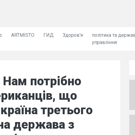
с
ARTMISTO
ГИД
Здоров'я
політика та держа
управління
: Нам потрібно
риканців, що
 країна третього
ьна держава з