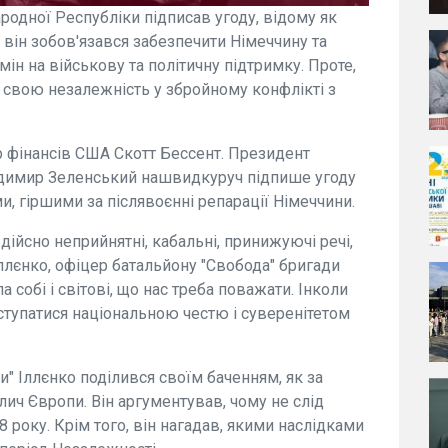
родної Республіки підписав угоду, відому як
 він зобов'язався забезпечити Німеччину та
н на військову та політичну підтримку. Проте,
а свою незалежність у збройному конфлікті з
тр фінансів США Скотт Бессент. Президент
димир Зеленський нашвидкуруч підпише угоду
и, гіршими за післявоєнні репарації Німеччини.
дійсно неприйнятні, кабальні, принижуючі речі,
 Іллєнко, офіцер батальйону "Свобода" бригади
ла собі і світові, що нас треба поважати. Інколи
ступатися національною честю і суверенітетом
" Іллєнко поділився своїм баченням, як за
ич Європи. Він аргументував, чому не слід
року. Крім того, він нагадав, якими наслідками