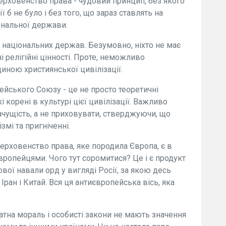
Верховенство права - чудовий принцип, без якого
ї б не було і без того, що зараз ставлять на
ональної держави.
 національних держав. Безумовно, ніхто не має
і релігійні цінності. Проте, неможливо
иною християнської цивілізації.
ейського Союзу - це не просто теоретичні
 корені в культурі цієї цивілізації. Важливо
чущість, а не приховувати, стверджуючи, що
змі та пригніченні.
верховенство права, яке породила Європа, є в
вропейцями. Чого тут соромитися? Це і є продукт
нової навали орд у вигляді Росії, за якою десь
Іран і Китай. Вся ця антиєвропейська вісь, яка
на мораль і особисті закони не мають значення