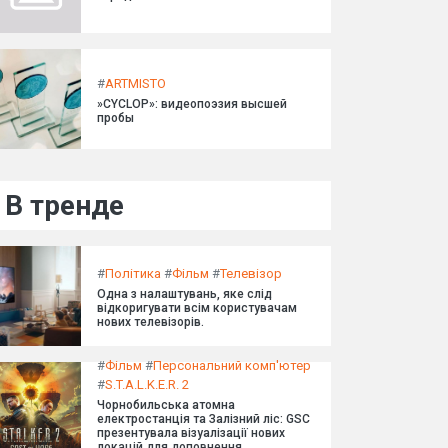
#
ARTMISTO
»CYCLOP»: видеопоэзия высшей
пробы
В тренде
#
Політика
#
Фільм
#
Телевізор
Одна з налаштувань, яке слід
відкоригувати всім користувачам
нових телевізорів.
#
Фільм
#
Персональний комп'ютер
#
S.T.A.L.K.E.R. 2
Чорнобильська атомна
електростанція та Залізний ліс: GSC
презентувала візуалізації нових
локацій для доповнення