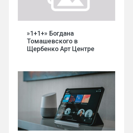
»1+1+» Богдана
Томашевского в
Щербенко Арт Центре