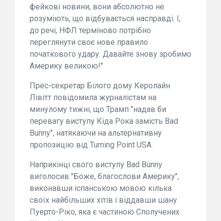
фейкові новини, вони абсолютно не
розуміють, що відбувається насправді. І,
до речі, НФЛ терміново потрібно
переглянути своє нове правило
початкового удару. Давайте знову зробимо
Америку великою!"
Прес-секретар Білого дому Керолайн
Лівітт повідомила журналістам на
минулому тижні, що Трамп "надав би
перевагу виступу Кіда Рока замість Bad
Bunny", натякаючи на альтернативну
пропозицію від Turning Point USA.
Наприкінці свого виступу Bad Bunny
виголосив "Боже, благослови Америку",
виконавши іспанською мовою кілька
своїх найбільших хітів і віддавши шану
Пуерто-Ріко, яка є частиною Сполучених