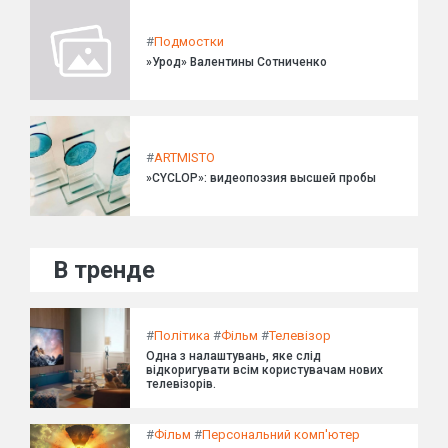
#
Подмостки
»Урод» Валентины Сотниченко
#
ARTMISTO
»CYCLOP»: видеопоэзия высшей пробы
В тренде
#
Політика
#
Фільм
#
Телевізор
Одна з налаштувань, яке слід
відкоригувати всім користувачам нових
телевізорів.
#
Фільм
#
Персональний комп'ютер