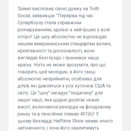
Трамп висловив свою думку на Truth
Social, заявивши: "Перерва під час
Супербоулу стала справжнім
розчаруванням, однією з найгірших у всій
історії! Це шоу абсолютно не відповідає
нашим американським стандартам величі,
креативності та досконалості, воно
виглядає безглуздо і принижує нашу
країну. Ніхто не може зрозуміти, про що
говорить цей молодик, а його танці
абсолютно неприйнятні, особливо для
дітей, які дивляться з усіх куточків США та
світу. Це "шоу" нагадує "пощечину" для
нашої нації, яка щодня досягає нових
висот, включаючи рекорди на фондовому
ринку та в пенсійних планах 401(k)! У
цьому безладді Halftime Show немає нічого
натхненного, і хоча його хвалитимуть