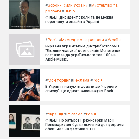
#
Збройні сили України
#
Мистецтво та
розваги
#
Львів
Фільм "Дисидент": коли та де можна
переглянути онлайн в Україні
#
Росія
#
Мистецтво та розваги
#
Україна
Вирізана українським дистриб'ютором з
"Людини-павука" композиція Монеточки
потрапила до українського топ-100 на
Apple Music.
#
Моніторинг
#
Реклама
#
Росія
В Україні планують додати до "чорного
списку" ще одного виконавця з Росії.
#
Українці
#
Реклама
#
Росія
Фільм "По батькові" режисерки Марії
Пономарьової був включений до програми
Short Cuts на фестивалі TIFF.