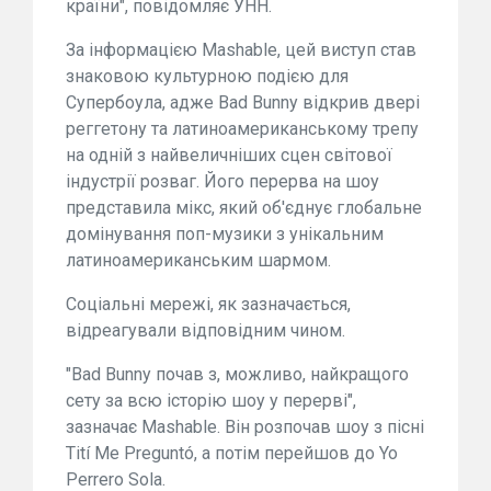
країни", повідомляє УНН.
За інформацією Mashable, цей виступ став
знаковою культурною подією для
Супербоула, адже Bad Bunny відкрив двері
реггетону та латиноамериканському трепу
на одній з найвеличніших сцен світової
індустрії розваг. Його перерва на шоу
представила мікс, який об'єднує глобальне
домінування поп-музики з унікальним
латиноамериканським шармом.
Соціальні мережі, як зазначається,
відреагували відповідним чином.
"Bad Bunny почав з, можливо, найкращого
сету за всю історію шоу у перерві",
зазначає Mashable. Він розпочав шоу з пісні
Tití Me Preguntó, а потім перейшов до Yo
Perrero Sola.