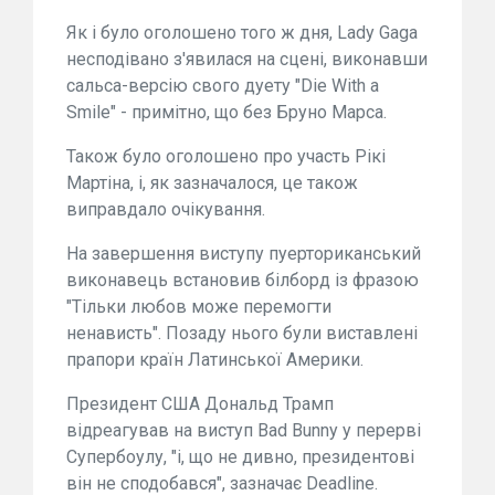
Як і було оголошено того ж дня, Lady Gaga
несподівано з'явилася на сцені, виконавши
сальса-версію свого дуету "Die With a
Smile" - примітно, що без Бруно Марса.
Також було оголошено про участь Рікі
Мартіна, і, як зазначалося, це також
виправдало очікування.
На завершення виступу пуерториканський
виконавець встановив білборд із фразою
"Тільки любов може перемогти
ненависть". Позаду нього були виставлені
прапори країн Латинської Америки.
Президент США Дональд Трамп
відреагував на виступ Bad Bunny у перерві
Супербоулу, "і, що не дивно, президентові
він не сподобався", зазначає Deadline.