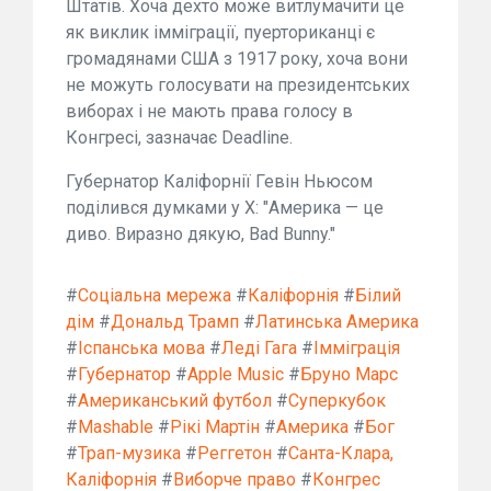
Штатів. Хоча дехто може витлумачити це
як виклик імміграції, пуерториканці є
громадянами США з 1917 року, хоча вони
не можуть голосувати на президентських
виборах і не мають права голосу в
Конгресі, зазначає Deadline.
Губернатор Каліфорнії Гевін Ньюсом
поділився думками у X: "Америка — це
диво. Виразно дякую, Bad Bunny."
#
Соціальна мережа
#
Каліфорнія
#
Білий
дім
#
Дональд Трамп
#
Латинська Америка
#
Іспанська мова
#
Леді Гага
#
Імміграція
#
Губернатор
#
Apple Music
#
Бруно Марс
#
Американський футбол
#
Суперкубок
#
Mashable
#
Рікі Мартін
#
Америка
#
Бог
#
Трап-музика
#
Реггетон
#
Санта-Клара,
Каліфорнія
#
Виборче право
#
Конгрес