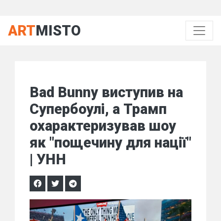
ART
MISTO
Bad Bunny виступив на
Супербоулі, а Трамп
охарактеризував шоу
як "пощечину для нації"
| УНН