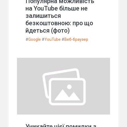
Популярна можливість
на YouTube більше не
залишиться
безкоштовною: про що
йдеться (фото)
#
Google
#
YouTube
#
Веб-браузер
Уникайте цієї помилки з