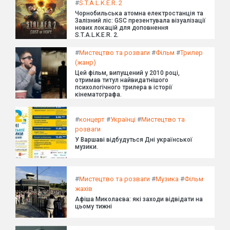
#
S.T.A.L.K.E.R. 2
Чорнобильська атомна електростанція та
Залізний ліс: GSC презентувала візуалізації
нових локацій для доповнення
S.T.A.L.K.E.R. 2.
#
Мистецтво та розваги
#
Фільм
#
Трилер
(жанр)
Цей фільм, випущений у 2010 році,
отримав титул найвидатнішого
психологічного трилера в історії
кінематографа.
#
концерт
#
Українці
#
Мистецтво та
розваги
У Варшаві відбудуться Дні української
музики.
#
Мистецтво та розваги
#
Музика
#
Фільм
жахів
Афіша Миколаєва: які заходи відвідати на
цьому тижні