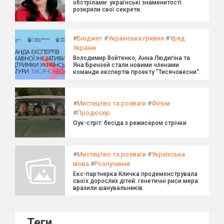
обстрілами: українські знаменитості
розкрили свої секрети.
#
Бюджет
#
Українська гривня
#
Уряд
України
Володимир Войтенко, Анна Людигіна та
Яна Брензей стали новими членами
команди експертів проекту "Тисячовесни".
#
Мистецтво та розваги
#
Фільм
#
Продюсер
Оук-стріт: бесіда з режисером стрічки
#
Мистецтво та розваги
#
Українська
мова
#
Розлучення
Екс-партнерка Кличка продемонструвала
своїх дорослих дітей: генетичні риси мера
вразили шанувальників.
Теги