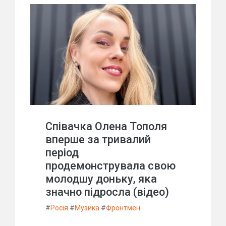
Співачка Олена Тополя
вперше за тривалий
період
продемонструвала свою
молодшу доньку, яка
значно підросла (відео)
#
Росія
#
Музика
#
Фронтмен