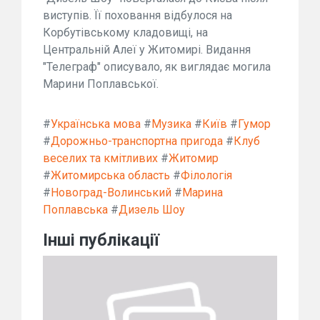
виступів. Її поховання відбулося на
Корбутівському кладовищі, на
Центральній Алеї у Житомирі. Видання
"Телеграф" описувало, як виглядає могила
Марини Поплавської.
#
Українська мова
#
Музика
#
Київ
#
Гумор
#
Дорожньо-транспортна пригода
#
Клуб
веселих та кмітливих
#
Житомир
#
Житомирська область
#
Філологія
#
Новоград-Волинський
#
Марина
Поплавська
#
Дизель Шоу
Інші публікації