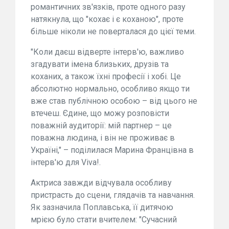
романтичних зв'язків, проте одного разу
натякнула, що "кохає і є коханою", проте
більше ніколи не поверталася до цієї теми.
"Коли даєш відверте інтерв'ю, важливо
згадувати імена близьких, друзів та
коханих, а також їхні професії і хобі. Це
абсолютно нормально, особливо якщо ти
вже став публічною особою – від цього не
втечеш. Єдине, що можу розповісти
поважній аудиторії: мій партнер – це
поважна людина, і він не проживає в
Україні," – поділилася Марина Францівна в
інтерв'ю для Viva!.
Актриса завжди відчувала особливу
пристрасть до сцени, глядачів та навчання.
Як зазначила Поплавська, її дитячою
мрією було стати вчителем: "Сучасний