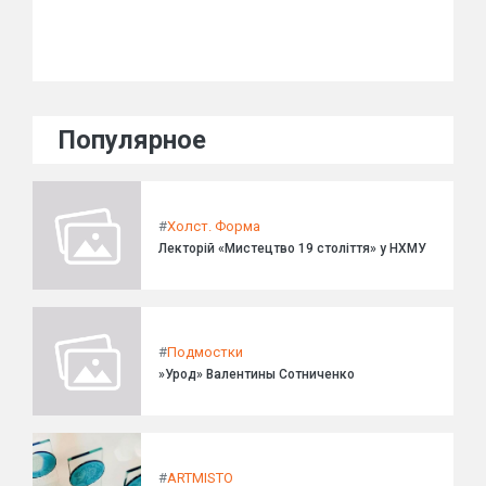
Популярное
#
Холст. Форма
Лекторій «Мистецтво 19 століття» у НХМУ
#
Подмостки
»Урод» Валентины Сотниченко
#
ARTMISTO