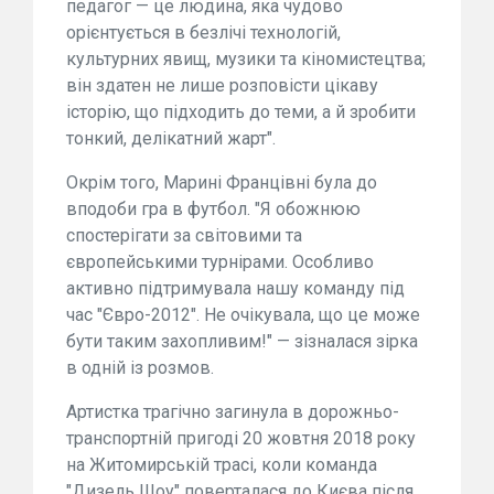
педагог — це людина, яка чудово
орієнтується в безлічі технологій,
культурних явищ, музики та кіномистецтва;
він здатен не лише розповісти цікаву
історію, що підходить до теми, а й зробити
тонкий, делікатний жарт".
Окрім того, Марині Францівні була до
вподоби гра в футбол. "Я обожнюю
спостерігати за світовими та
європейськими турнірами. Особливо
активно підтримувала нашу команду під
час "Євро-2012". Не очікувала, що це може
бути таким захопливим!" — зізналася зірка
в одній із розмов.
Артистка трагічно загинула в дорожньо-
транспортній пригоді 20 жовтня 2018 року
на Житомирській трасі, коли команда
"Дизель Шоу" поверталася до Києва після