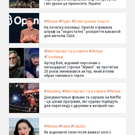
і які уроки це приносить Україні.
#
Фільм
#
Радіо
#
Електронна пошта
На початку іноземці: OpenAI отримала
штраф за "недостатнє" розкриття вакансій
для жителів США.
#
Мистецтво та розваги
#
Фільм
#
Голлівуд
Артед Бей, відомий персонаж з
легендарної стрічки "Мумія": як протягом
25 років змінювався актор, який втілив
образ сміливого героя.
#
Українці
#
Мистецтво та розваги
#
Фільм
Документальні фільми та серіали на Netflix
- це цікаві програми, які чудово підійдуть
для перегляду з друзями в вечірній час.
#
Фільм
#
Кава
#
Серіал
Як відновити сили після важкої ночі з