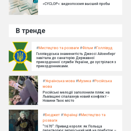
»CYCLOP»: видеопоэзия высшей пробы
В тренде
#
Мистецтво та розваги
#
Фільм
#
Голлівуд
Голлівудська знаменитість Джессі Айзенберг
завітала до санаторію Державної
прикордонної служби України, де зустрілася з
прикордонниками.
#
Українська мова
#
Музика
#
Російська
мова
Російські мелодії заполонили пляж: на
Львівщині спалахнув новий конфлікт -
Новини Твоє місто
#
Бюджет
#
Українці
#
Мистецтво та
розваги
"1670": Привид короля: як Польща
перетворює імперський міф на прибуток –