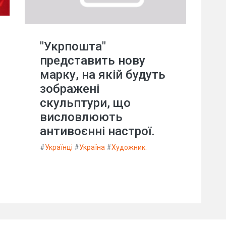
"Укрпошта"
представить нову
марку, на якій будуть
зображені
скульптури, що
висловлюють
антивоєнні настрої.
#
Українці
#
Україна
#
Художник.