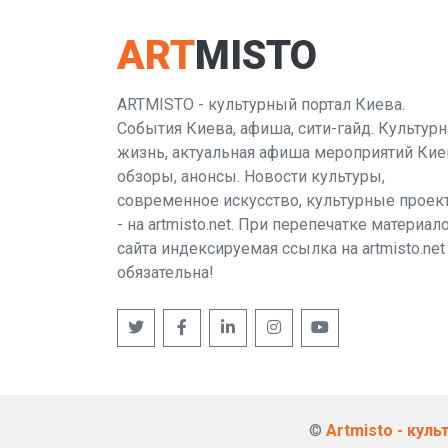
ART
MISTO
ARTMISTO - культурный портал Киева.
События Киева, афиша, сити-гайд. Культурн
жизнь, актуальная афиша мероприятий Кие
обзоры, анонсы. Новости культуры,
современное искусство, культурные проек
- на artmisto.net. При перепечатке материал
сайта индексируемая ссылка на artmisto.net
обязательна!
©
Artmisto - кул