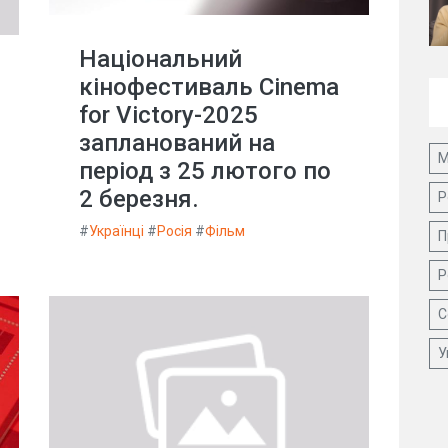
Національний
кінофестиваль Cinema
for Victory-2025
запланований на
М
період з 25 лютого по
2 березня.
Р
#
Українці
#
Росія
#
Фільм
П
Р
С
У