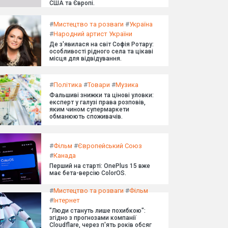
США та Європі.
#
Мистецтво та розваги
#
Україна
#
Народний артист України
Де з'явилася на світ Софія Ротару:
особливості рідного села та цікаві
місця для відвідування.
#
Політика
#
Товари
#
Музика
Фальшиві знижки та цінові уловки:
експерт у галузі права розповів,
яким чином супермаркети
обманюють споживачів.
#
Фільм
#
Європейський Союз
#
Канада
Перший на старті: OnePlus 15 вже
має бета-версію ColorOS.
#
Мистецтво та розваги
#
Фільм
#
Інтернет
"Люди стануть лише похибкою":
згідно з прогнозами компанії
Cloudflare, через п'ять років обсяг