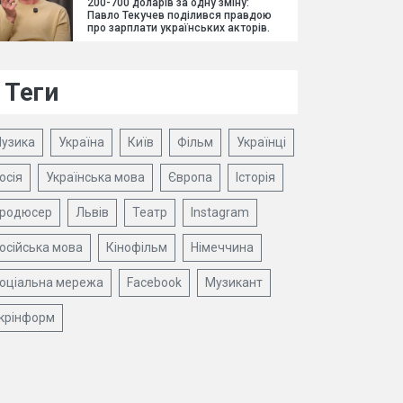
200-700 доларів за одну зміну:
Павло Текучев поділився правдою
про зарплати українських акторів.
Теги
узика
Україна
Київ
Фільм
Українці
осія
Українська мова
Європа
Історія
родюсер
Львів
Театр
Instagram
осійська мова
Кінофільм
Німеччина
оціальна мережа
Facebook
Музикант
крінформ