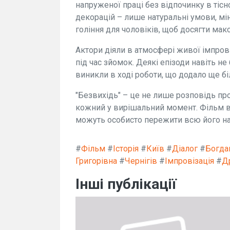
напруженої праці без відпочинку в тіс
декорацій – лише натуральні умови, мі
гоління для чоловіків, щоб досягти мак
Актори діяли в атмосфері живої імпров
під час зйомок. Деякі епізоди навіть не
виникли в ході роботи, що додало ще бі
"Безвихідь" – це не лише розповідь про
кожний у вирішальний момент. Фільм вж
можуть особисто пережити всю його на
#
Фільм
#
Історія
#
Київ
#
Діалог
#
Богда
Григорівна
#
Чернігів
#
Імпровізація
#
Д
Інші публікації