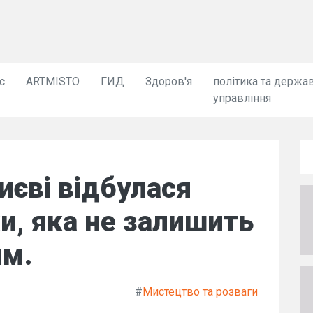
с
ARTMISTO
ГИД
Здоров'я
політика та держа
управління
Києві відбулася
ки, яка не залишить
им.
#
Мистецтво та розваги