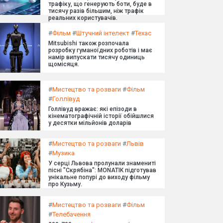
трафіку, що генерують боти, буде в
тисячу разів більшим, ніж трафік
реальних користувачів.
#
Фільм
#
Штучний інтелект
#
Техас
Mitsubishi також розпочала
розробку гуманоїдних роботів і має
намір випускати тисячу одиниць
щомісяця.
#
Мистецтво та розваги
#
Фільм
#
Голлівуд
Голлівуд вражає: які епізоди в
кінематографічній історії обійшлися
у десятки мільйонів доларів
#
Мистецтво та розваги
#
Львів
#
Музика
У серці Львова пролунали знамениті
пісні "Скрябіна": MONATIK підготував
унікальне попурі до виходу фільму
про Кузьму.
#
Мистецтво та розваги
#
Фільм
#
Телебачення