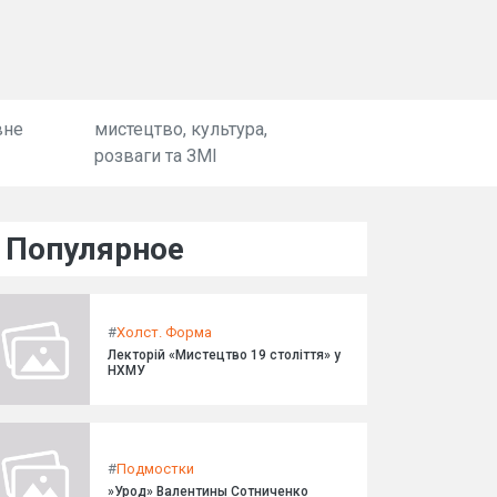
вне
мистецтво, культура,
розваги та ЗМІ
Популярное
#
Холст. Форма
Лекторій «Мистецтво 19 століття» у
НХМУ
#
Подмостки
»Урод» Валентины Сотниченко