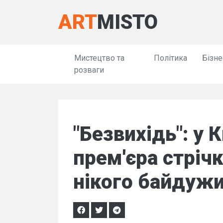
ART
MISTO
Мистецтво та
Політика
Бізне
розваги
"Безвихідь": у 
прем'єра стріч
нікого байдуж