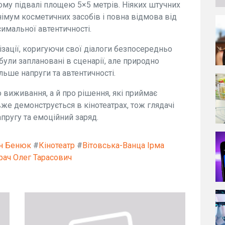
ному підвалі площею 5×5 метрів. Ніяких штучних
німум косметичних засобів і повна відмова від
симальної автентичності.
ізації, коригуючи свої діалоги безпосередньо
 були заплановані в сценарії, але природно
льше напруги та автентичності.
 виживання, а й про рішення, які приймає
е демонструється в кінотеатрах, тож глядачі
пругу та емоційний заряд.
н Бенюк
#
Кінотеатр
#
Вітовська-Ванца Ірма
рач Олег Тарасович