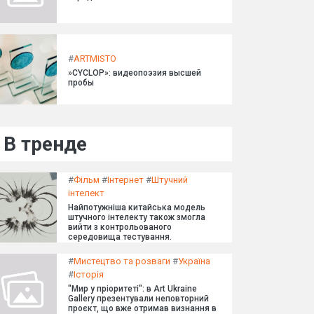
#
ARTMISTO
»CYCLOP»: видеопоэзия высшей
пробы
В тренде
#
Фільм
#
Інтернет
#
Штучний
інтелект
Найпотужніша китайська модель
штучного інтелекту також змогла
вийти з контрольованого
середовища тестування.
#
Мистецтво та розваги
#
Україна
#
Історія
"Мир у пріоритеті": в Art Ukraine
Gallery презентували неповторний
проєкт, що вже отримав визнання в