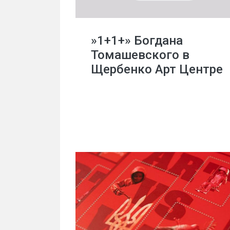
»1+1+» Богдана
Томашевского в
Щербенко Арт Центре