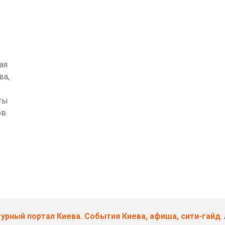
ая
ва,
ты
ов
ьтурный портал Киева. События Киева, афиша, сити-гайд
.