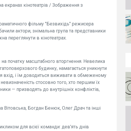
а екранах кінотеатрів / Зображення з
драматичного фільму "Безвихідь" режисера
бачили актори, знімальна група та представники
на переглянути в кінотеатрах.
ві на початку масштабного вторгнення. Невелика
агатоповерхового будинку, намагається уникнути
ся вхід, і їм доводиться виживати в обмеженому
і невизначеність стосовно того, хто першим їх
бники — призводять до внутрішніх конфліктів,
ма Вітовська, Богдан Бенюк, Олег Драч та інші
кликом для всієї команди: дев'ять днів