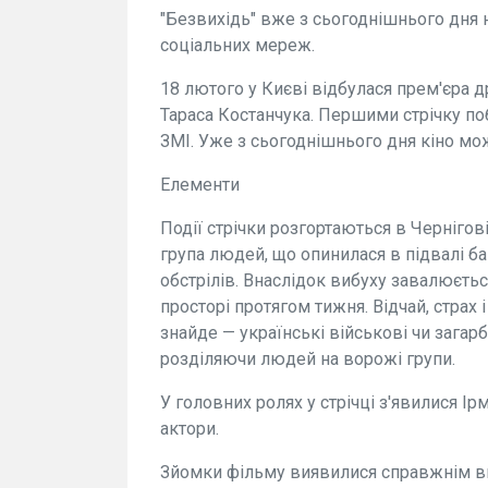
"Безвихідь" вже з сьогоднішнього дня н
соціальних мереж.
18 лютого у Києві відбулася прем'єра 
Тараса Костанчука. Першими стрічку по
ЗМІ. Уже з сьогоднішнього дня кіно мож
Елементи
Події стрічки розгортаються в Черніго
група людей, що опинилася в підвалі б
обстрілів. Внаслідок вибуху завалюєть
просторі протягом тижня. Відчай, страх 
знайде — українські військові чи загар
розділяючи людей на ворожі групи.
У головних ролях у стрічці з'явилися Ір
актори.
Зйомки фільму виявилися справжнім ви