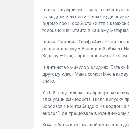
Іванна Онуфрійчук -- одна з найпопуляр
як модель й актриса. Однак куди зникла
відомо про її особисте життя з казахсь
телебачення читайте в нашому матеріал
Іванна Павлівна Онуфрійчук з'явилася на
розташованому у Вінницькій області. На 
Зодіаку — Рак, а зріст становить 174 см.
Її дитинство минуло у злиднях. Батьки 
другому класі. Мама самостійно виховув
сім'ю.
У 2009 році Іванна Онуфрійчук закінчил
здобувши фах юриста. Після випуску п
боролася з контрабандою на кордоні з
екології, де працювала в юридичному д
Хоча її батьки хотіли, щоб вона стала