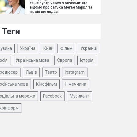
та не зустрічався з онуками: що
відомо про батька Меган Маркл та
як він виглядає.
Теги
узика
Україна
Київ
Фільм
Українці
осія
Українська мова
Європа
Історія
родюсер
Львів
Театр
Instagram
осійська мова
Кінофільм
Німеччина
оціальна мережа
Facebook
Музикант
крінформ