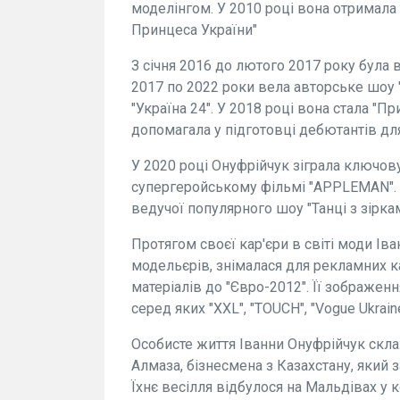
моделінгом. У 2010 році вона отримала т
Принцеса України"
З січня 2016 до лютого 2017 року була в
2017 по 2022 роки вела авторське шоу "
"Україна 24". У 2018 році вона стала "П
допомагала у підготовці дебютантів для
У 2020 році Онуфрійчук зіграла ключов
супергеройському фільмі "APPLEMAN". Н
ведучої популярного шоу "Танці з зіркам
Протягом своєї кар'єри в світі моди Ів
модельєрів, знімалася для рекламних к
матеріалів до "Євро-2012". Її зображе
серед яких "XXL", "TOUCH", "Vogue Ukraine
Особисте життя Іванни Онуфрійчук скла
Алмаза, бізнесмена з Казахстану, який 
Їхнє весілля відбулося на Мальдівах у к