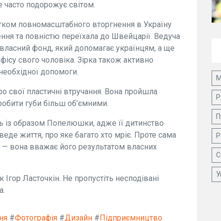
е часто подорожує світом.
атком повномасштабного вторгнення в Україну
ення та повністю переїхала до Швейцарії. Ведуча
власний фонд, який допомагає українцям, а ще
офісу свого чоловіка. Зірка також активно
 необхідної допомоги.
М
ро свої пластичні втручання. Вона пройшла
Р
робити губи більш об’ємними.
П
ь із образом Попелюшки, адже її дитинство
веде життя, про яке багато хто мріє. Проте сама
Р
у — вона вважає його результатом власних
С
У
 Ігор Ласточкін. Не пропустіть несподівані
а.
ня
#
Фотографія
#
Дизайн
#
Підприємництво