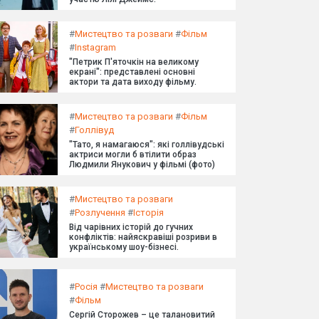
#
Мистецтво та розваги
#
Фільм
#
Instagram
"Петрик П'яточкін на великому
екрані": представлені основні
актори та дата виходу фільму.
#
Мистецтво та розваги
#
Фільм
#
Голлівуд
"Тато, я намагаюся": які голлівудські
актриси могли б втілити образ
Людмили Янукович у фільмі (фото)
#
Мистецтво та розваги
#
Розлучення
#
Історія
Від чарівних історій до гучних
конфліктів: найяскравіші розриви в
українському шоу-бізнесі.
#
Росія
#
Мистецтво та розваги
#
Фільм
Сергій Сторожев – це талановитий