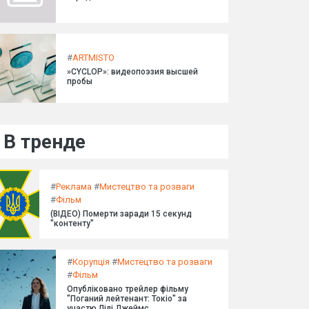
#
ARTMISTO
»CYCLOP»: видеопоэзия высшей
пробы
В тренде
#
Реклама
#
Мистецтво та розваги
#
Фільм
(ВІДЕО) Померти заради 15 секунд
"контенту"
#
Корупція
#
Мистецтво та розваги
#
Фільм
Опубліковано трейлер фільму
"Поганий лейтенант: Токіо" за
участю Лілі Джеймс.