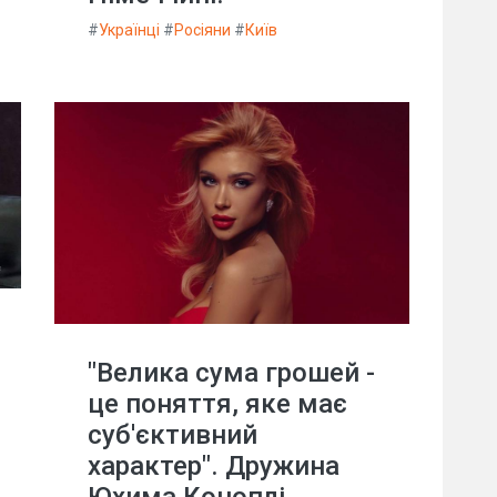
#
Українці
#
Росіяни
#
Київ
"Велика сума грошей -
це поняття, яке має
суб'єктивний
характер". Дружина
Юхима Коноплі