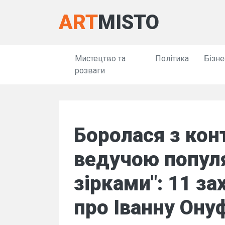
ART
MISTO
Мистецтво та
Політика
Бізне
розваги
Боролася з кон
ведучою популя
зірками": 11 з
про Іванну Ону