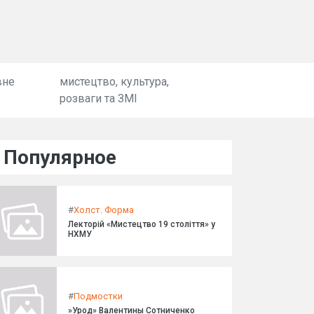
вне
мистецтво, культура,
розваги та ЗМІ
Популярное
#
Холст. Форма
Лекторій «Мистецтво 19 століття» у
НХМУ
#
Подмостки
»Урод» Валентины Сотниченко