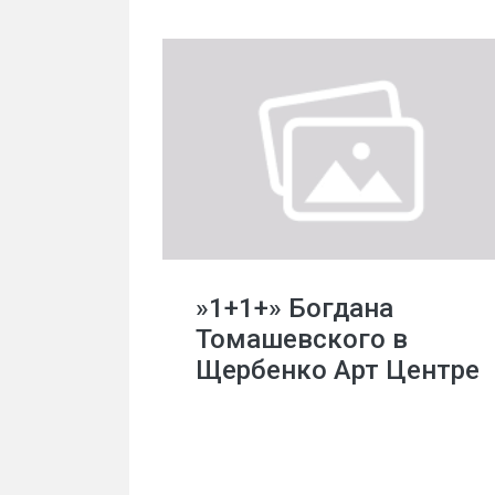
»1+1+» Богдана
Томашевского в
Щербенко Арт Центре