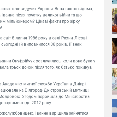
ніших телеведучих України. Вона також відома,
 Іванна після початку великої війни та що
ким мільйонером? Цікаві факти про зірку
і!
 світ 8 липня 1986 року в селі Рахни-Лісові,
сьогодні їй виповнилося 38 років. Її знак
Іванни Онуфрійчук розлучились, коли вона була у
ала трьох дочок після того, як батько покинув
а Академію митної служби України в Дніпрі,
рацювала на Білгород-Дністровській митниці,
 Молдовою. Згодом перейшла до Міністерства
епартаменті до 2012 року.
 держслужбовицею, Іванна вирішила зайнятися