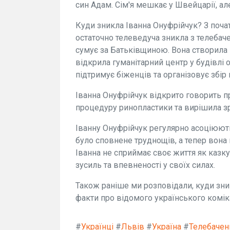
син Адам. Сім'я мешкає у Швейцарії, ал
Куди зникла Іванна Онуфрійчук? З поч
остаточно телеведуча зникла з телебач
сумує за Батьківщиною. Вона створила 
відкрила гуманітарний центр у будівлі 
підтримує біженців та організовує збір
Іванна Онуфрійчук відкрито говорить п
процедуру ринопластики та вирішила з
Іванну Онуфрійчук регулярно асоціюют
було сповнене труднощів, а тепер вона 
Іванна не сприймає своє життя як казк
зусиль та впевненості у своїх силах.
Також раніше ми розповідали, куди зник
факти про відомого українського комік
#
Українці
#
Львів
#
Україна
#
Телебачен