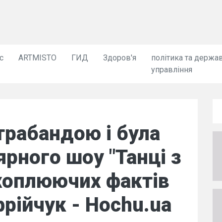
с
ARTMISTO
ГИД
Здоров'я
політика та держа
управління
трабандою і була
рного шоу "Танці з
ахоплюючих фактів
фрійчук - Hochu.ua