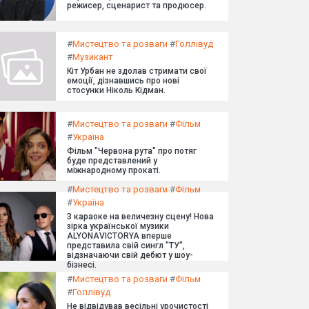
режисер, сценарист та продюсер.
#
Мистецтво та розваги
#
Голлівуд
#
Музикант
Кіт Урбан не здолав стримати свої
емоції, дізнавшись про нові
стосунки Ніколь Кідман.
#
Мистецтво та розваги
#
Фільм
#
Україна
Фільм "Червона рута" про потяг
буде представлений у
міжнародному прокаті.
#
Мистецтво та розваги
#
Фільм
#
Україна
З караоке на величезну сцену! Нова
зірка української музики
ALYONAVICTORYA вперше
представила свій сингл "ТУ",
відзначаючи свій дебют у шоу-
бізнесі.
#
Мистецтво та розваги
#
Фільм
#
Голлівуд
Не відвідував весільні урочистості