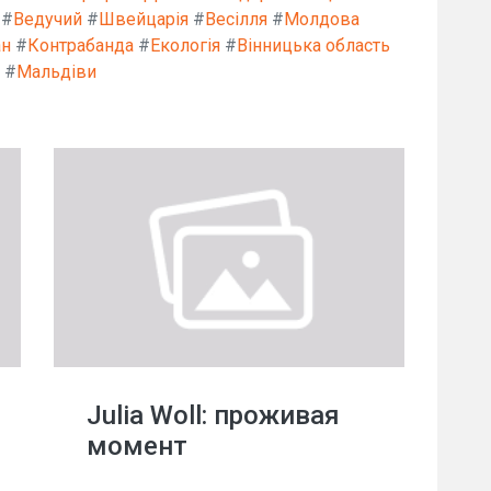
#
Ведучий
#
Швейцарія
#
Весілля
#
Молдова
ан
#
Контрабанда
#
Екологія
#
Вінницька область
#
Мальдіви
Julia Woll: проживая
момент