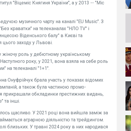
итул "Віцеміс Княгиня України", а у 2013 -- "Міс
едучою музичного чарту на каналі "EU Music". З
Без краватки" на телеканалах "НЛО TV" і
ринцесою Віденського балу" в Києві та
 цього заходу у Львові.
у жіночу роль у дебютному українському
аступного року, у 2021, вона взяла на себе роль
и" на телеканалі "1+1".
анна Онуфрійчук брала участь у показах відомих
ампаній, а також була частиною промо-
ння прикрашали обкладинки престижних видань,
" та інші.
лось щасливо. У 2021 році вона вийшла заміж за
займається аграрною діяльністю та трейдингом.
олі близьких. У травні 2024 року в них народився