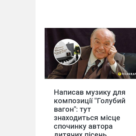
Написав музику для
композиції "Голубий
вагон": тут
знаходиться місце
спочинку автора
дитячих пісень