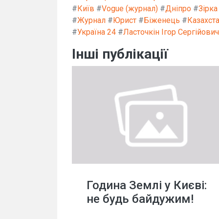
#
Київ
#
Vogue (журнал)
#
Дніпро
#
Зірка
#
Журнал
#
Юрист
#
Біженець
#
Казахст
#
Україна 24
#
Ласточкін Ігор Сергійович
Інші публікації
Година Землі у Києві:
не будь байдужим!