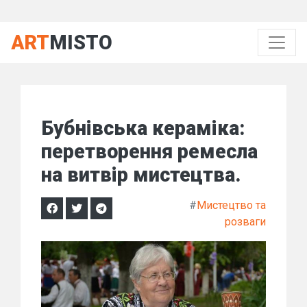
ART
MISTO
Бубнівська кераміка:
перетворення ремесла
на витвір мистецтва.
#
Мистецтво та
розваги