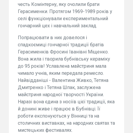
честь Комінтерну, яку очолили брати
Герасименки. Протягом 1969-1989 років у
селі функціонували експериментальний
гончарний цех і навчальний заклад.
Попрацювати в них довелося і
спадкоємиці гончарної традиції братів
Герасименків Фросині Іванівні Міщенко.
Вона жила і творила бубнівську кераміку
до 95 років! Уславлена майстриня мала
чимало учнів, яким передала ремесло.
Найвідданіші - Валентина Живко, Тетяна
Дмитренко і Тетяна Шпак, заслужена
майстриня народної творчості України.
Наразі вона єдина з носіїв цієї традиції, яка
й донині живе і працює в Бубнівці. Її
роботи експонуються у Вінниці та на
столичних виставках, на народних святах та
мистецьких фестивалях.