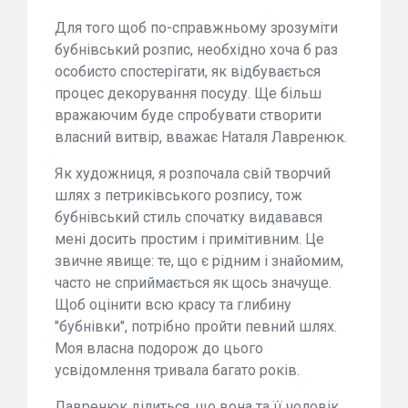
Для того щоб по-справжньому зрозуміти
бубнівський розпис, необхідно хоча б раз
особисто спостерігати, як відбувається
процес декорування посуду. Ще більш
вражаючим буде спробувати створити
власний витвір, вважає Наталя Лавренюк.
Як художниця, я розпочала свій творчий
шлях з петриківського розпису, тож
бубнівський стиль спочатку видавався
мені досить простим і примітивним. Це
звичне явище: те, що є рідним і знайомим,
часто не сприймається як щось значуще.
Щоб оцінити всю красу та глибину
"бубнівки", потрібно пройти певний шлях.
Моя власна подорож до цього
усвідомлення тривала багато років.
Лавренюк ділиться, що вона та її чоловік