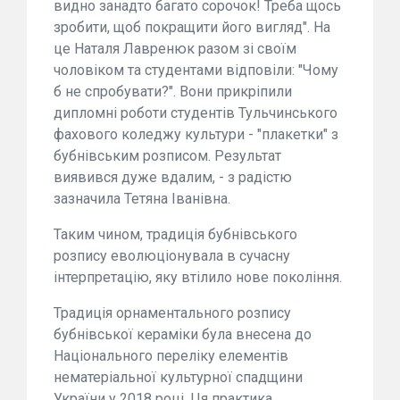
видно занадто багато сорочок! Треба щось
зробити, щоб покращити його вигляд". На
це Наталя Лавренюк разом зі своїм
чоловіком та студентами відповіли: "Чому
б не спробувати?". Вони прикріпили
дипломні роботи студентів Тульчинського
фахового коледжу культури - "плакетки" з
бубнівським розписом. Результат
виявився дуже вдалим, - з радістю
зазначила Тетяна Іванівна.
Таким чином, традиція бубнівського
розпису еволюціонувала в сучасну
інтерпретацію, яку втілило нове покоління.
Традиція орнаментального розпису
бубнівської кераміки була внесена до
Національного переліку елементів
нематеріальної культурної спадщини
України у 2018 році. Ця практика