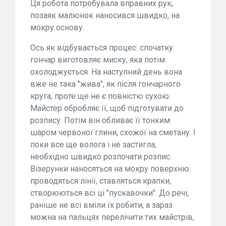
Ця робота потребувала вправних рук,
позаяк малюнок наносився швидко, на
мокру основу.
Ось як відбувається процес: спочатку
гончар виготовляє миску, яка потім
охолоджується. На наступний день вона
вже не така "жива", як після гончарного
круга, проте ще не є повністю сухою.
Майстер обробляє її, щоб підготувати до
розпису. Потім він обливає її тонким
шаром червоної глини, схожої на сметану. І
поки все ще волога і не застигла,
необхідно швидко розпочати розпис.
Візерунки наносяться на мокру поверхню:
проводяться лінії, ставляться крапки,
створюються всі ці "пускавочки". До речі,
раніше не всі вміли їх робити, а зараз
можна на пальцях перелічити тих майстрів,