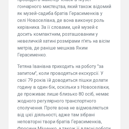
гончарного мистецтва, який також відомий
як музей-садиба братів Герасименків у
селі Новоселівка, де вона виконує роль
керівника. За її словами, цей музей є
досить компактним, розташованим у
невеличкій хатині розмірами п'ять на вісім
метрів, де раніше мешкав Яким
Герасименко.
Тетяна Іванівна приходить на роботу "за
запитом", коли проводяться екскурсії. У
свої 79 років їй доводиться пішки долати
годину в один бік, оскільки з Новоселівки,
де проживає лише близько 80 осіб, немає
жодного регулярного транспортного
сполучення. Проте вона не відмовляється
від цієї діяльності, адже там зібрані
неповторні твори братів Герасименків,
Фросини Міщенко, а також її власні роботи