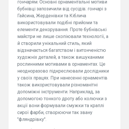
гончарям. Основні орнаментальні мотиви
бубнівці запозичили від сусідів: гончарі з
Гайсина, Жерденівки та Кіблича
використовували подібні прийоми та
елементи декорування. Проте бубнівські
майстри не лише скопіювали технології, а
й створили унікальний стиль, який
відзначається багатством і витонченістю
художніх деталей, а також вишуканими
рослинними мотивами в орнаментах. Це
неодноразово підкреслювали дослідники
у своїх працях. При нанесенні орнаментів
також використовували різноманітні
допоміжні інструменти. Наприклад, за
допомогою тонкого дроту або колючки з
акції вони формували смужки та краплі
сирої фарби, створюючи так звану
"фляндрівку".