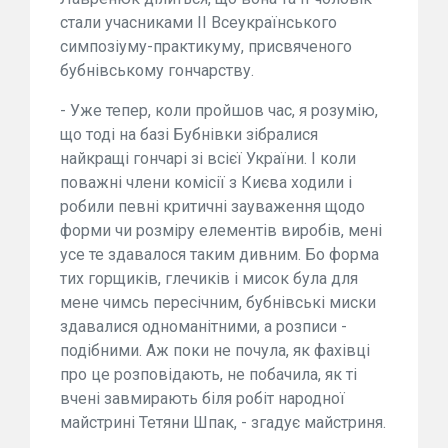
стали учасниками ІІ Всеукраїнського
симпозіуму-практикуму, присвяченого
бубнівському гончарству.
- Уже тепер, коли пройшов час, я розумію,
що тоді на базі Бубнівки зібралися
найкращі гончарі зі всієї України. І коли
поважні члени комісії з Києва ходили і
робили певні критичні зауваження щодо
форми чи розміру елементів виробів, мені
усе те здавалося таким дивним. Бо форма
тих горщиків, глечиків і мисок була для
мене чимсь пересічним, бубнівські миски
здавалися одноманітними, а розписи -
подібними. Аж поки не почула, як фахівці
про це розповідають, не побачила, як ті
вчені завмирають біля робіт народної
майстрині Тетяни Шпак, - згадує майстриня.