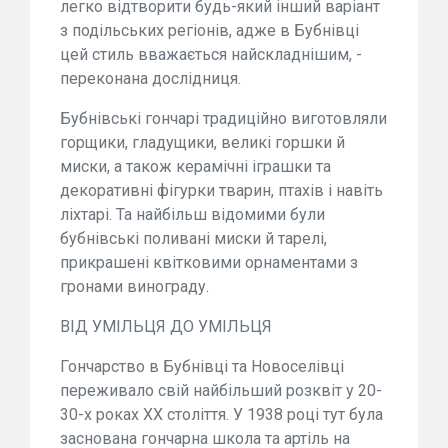
легко відтворити будь-який інший варіант
з подільських регіонів, адже в Бубнівці
цей стиль вважається найскладнішим, -
переконана дослідниця.
Бубнівські гончарі традиційно виготовляли
горщики, гладущики, великі горшки й
миски, а також керамічні іграшки та
декоративні фігурки тварин, птахів і навіть
ліхтарі. Та найбільш відомими були
бубнівські поливані миски й тарелі,
прикрашені квітковими орнаментами з
гронами винограду.
ВІД УМІЛЬЦЯ ДО УМІЛЬЦЯ
Гончарство в Бубнівці та Новоселівці
переживало свій найбільший розквіт у 20-
30-х роках XX століття. У 1938 році тут була
заснована гончарна школа та артіль на