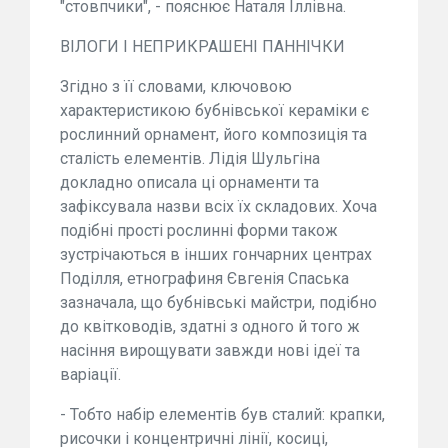
"стовпчики", - пояснює Наталя Іллівна.
ВІЛОГИ І НЕПРИКРАШЕНІ ПАННІЧКИ
Згідно з її словами, ключовою
характеристикою бубнівської кераміки є
рослинний орнамент, його композиція та
сталість елементів. Лідія Шульгіна
докладно описала ці орнаменти та
зафіксувала назви всіх їх складових. Хоча
подібні прості рослинні форми також
зустрічаються в інших гончарних центрах
Поділля, етнографиня Євгенія Спаська
зазначала, що бубнівські майстри, подібно
до квітководів, здатні з одного й того ж
насіння вирощувати завжди нові ідеї та
варіації.
- Тобто набір елементів був сталий: крапки,
рисочки і концентричні лінії, косиці,