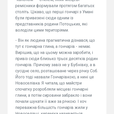
ремісники формували протягом багатьох
століть. Цікаво, що перші гончарі з Умані
були привезені сюди одним із
представників родини Потоцьких, які
володіли цими територіями.
- Він як людина прагматична дізнався, що
тут є гончарна глина, а гончарів - немає.
Вирішив, що на цьому можна заробити, і
привіз сюди близько трьох десятків родин
гончарів. Причому завіз не у Бубнівку, а в
сусіднє село, розташоване через річку Соб.
Його тоді назвали Гончарівкою, а нині це
Новоселівка. Я читала, що майстри
спочатку розробляли місцеві гончарні
глини, а потім сировини забракло і вони
почали шукати її вже за річкою. І хоч
переважна більшість гончарів жили у
Новоселівці, кераміка називається