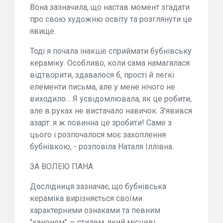
Вона зазначила, що настав момент згадати
про свою художню освіту та розглянути це
явище.
Тоді я почала інакше сприймати бубнівську
кераміку. Особливо, коли сама намагалася
відтворити, здавалося б, прості й легкі
елементи письма, але у мене нічого не
виходило… Я усвідомлювала, як це робити,
але в руках не вистачало навичок. З'явився
азарт: я ж повинна це зробити! Саме з
цього і розпочалося моє захоплення
бубнівкою, - розповіла Наталя Іллівна.
ЗА ВОЛЕЮ ПАНА
Дослідниця зазначає, що бубнівська
кераміка вирізняється своїми
характерними ознаками та певним
"каноном" — стилем, який місцеві