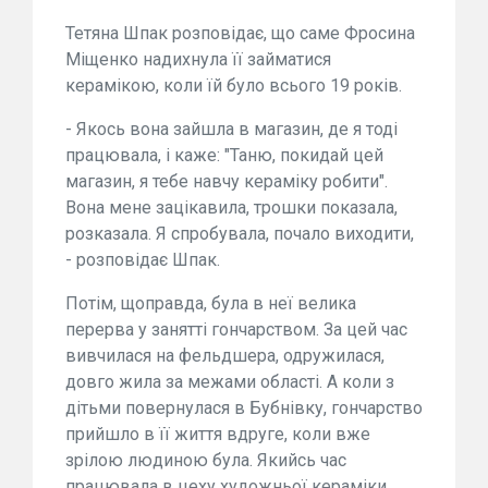
Тетяна Шпак розповідає, що саме Фросина
Міщенко надихнула її займатися
керамікою, коли їй було всього 19 років.
- Якось вона зайшла в магазин, де я тоді
працювала, і каже: "Таню, покидай цей
магазин, я тебе навчу кераміку робити".
Вона мене зацікавила, трошки показала,
розказала. Я спробувала, почало виходити,
- розповідає Шпак.
Потім, щоправда, була в неї велика
перерва у занятті гончарством. За цей час
вивчилася на фельдшера, одружилася,
довго жила за межами області. А коли з
дітьми повернулася в Бубнівку, гончарство
прийшло в її життя вдруге, коли вже
зрілою людиною була. Якийсь час
працювала в цеху художньої кераміки.