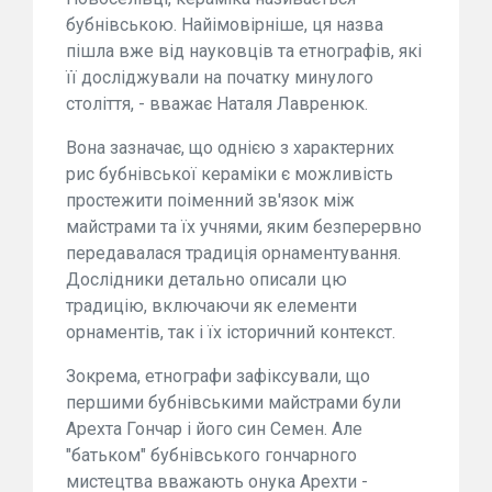
бубнівською. Найімовірніше, ця назва
пішла вже від науковців та етнографів, які
її досліджували на початку минулого
століття, - вважає Наталя Лавренюк.
Вона зазначає, що однією з характерних
рис бубнівської кераміки є можливість
простежити поіменний зв'язок між
майстрами та їх учнями, яким безперервно
передавалася традиція орнаментування.
Дослідники детально описали цю
традицію, включаючи як елементи
орнаментів, так і їх історичний контекст.
Зокрема, етнографи зафіксували, що
першими бубнівськими майстрами були
Арехта Гончар і його син Семен. Але
"батьком" бубнівського гончарного
мистецтва вважають онука Арехти -