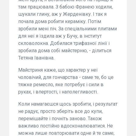
там працювала. З бабою Франею ходили,
шукали глину, аж у Жерденівку. І так я
почала дома робити кераміку. Потім
зробили мені піч. За спеціальними плитами
для неї я їздила аж у Бучу, в інститут
скловолокна. Добилася трифазної лінії і
зробила дома собі майстерню, - ділиться
Тетяна Іванівна.
Майстриня каже, що характер у неї
чоловічий, для гончарства - саме те, бо це
тяжке ремесло, яке потребує і сили в
руках, і впертості, і наполегливості.
Коли намагаєшся щось зробити, і результат
не радує, просто зберіть все до купи,
перемішайте і почніть заново. Також
важливо постійно вдосконалюватися. Не
можна лише повторювати одне й те саме;