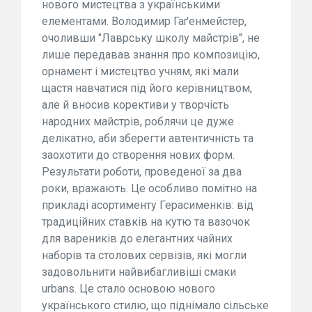
нового мистецтва з українськими
елементами. Володимир Гаґенмейстер,
очоливши "Лаврську школу майстрів", не
лише передавав знання про композицію,
орнамент і мистецтво учням, які мали
щастя навчатися під його керівництвом,
але й вносив корективи у творчість
народних майстрів, роблячи це дуже
делікатно, аби зберегти автентичність та
заохотити до створення нових форм.
Результати роботи, проведеної за два
роки, вражають. Це особливо помітно на
прикладі асортименту Герасименків: від
традиційних ставків на кутю та вазочок
для вареників до елегантних чайних
наборів та столових сервізів, які могли
задовольнити найвибагливіші смаки
urbans. Це стало основою нового
українського стилю, що піднімало сільське