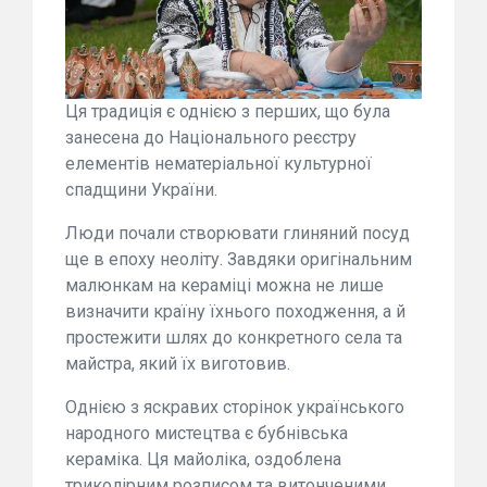
Ця традиція є однією з перших, що була
занесена до Національного реєстру
елементів нематеріальної культурної
спадщини України.
Люди почали створювати глиняний посуд
ще в епоху неоліту. Завдяки оригінальним
малюнкам на кераміці можна не лише
визначити країну їхнього походження, а й
простежити шлях до конкретного села та
майстра, який їх виготовив.
Однією з яскравих сторінок українського
народного мистецтва є бубнівська
кераміка. Ця майоліка, оздоблена
триколірним розписом та витонченими