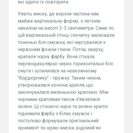
які здатні їх повторити.
Уявіть миску, де верхня частина має
майже вертикальну форму, з легким
нахилом на висоті 2-3 сантиметри. Саме по
цій вертикальній стінці спочатку малювали
тоненькі білі смужки, які чергувалися з
червоним фоном глини. Потім, зверху,
крапали чорну фарбу. Вона стікала
перпендикулярно через горизонтальні білі
смуги і зупинялася на невеличкому
"бордюрчику" - пружку. Таким чином,
утворювалася конічна крапля, що
закінчувалася маленькою краплею. Між
чорними краплями також з'являлися
зелені. Ці стікаючі чорні та зелені краплі
піднімали фарбу з білих смужок і
поступово формували оригінальний
орнамент по краю миски, відомий як