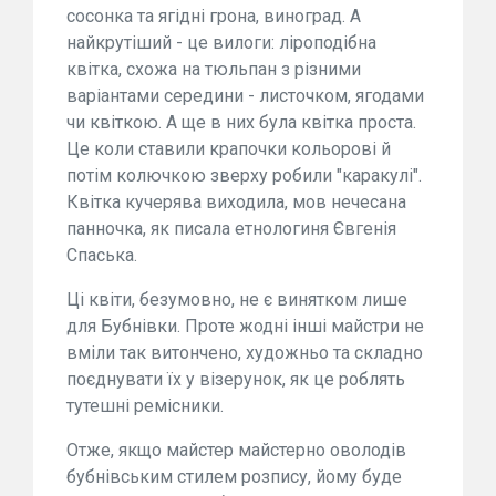
сосонка та ягідні грона, виноград. А
найкрутіший - це вилоги: ліроподібна
квітка, схожа на тюльпан з різними
варіантами середини - листочком, ягодами
чи квіткою. А ще в них була квітка проста.
Це коли ставили крапочки кольорові й
потім колючкою зверху робили "каракулі".
Квітка кучерява виходила, мов нечесана
панночка, як писала етнологиня Євгенія
Спаська.
Ці квіти, безумовно, не є винятком лише
для Бубнівки. Проте жодні інші майстри не
вміли так витончено, художньо та складно
поєднувати їх у візерунок, як це роблять
тутешні ремісники.
Отже, якщо майстер майстерно оволодів
бубнівським стилем розпису, йому буде