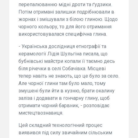
перепалюванню мідні дроти та ґудзики.
Потім отримані залишки подрібнювали в
жорнах і змішували з білою глиною. Щодо
чорного кольору, то для його отримання
використовувалася специфічна глина.
- Українська дослідниця етнографії та
керамології Лідія Шульгіна писала, що
бубнівські майстри копали її таємно десь
біля річечки в селі Собачівка. Місцеві
тепер навіть не знають, що це було за село.
Але чорної глини там було мало, тому
змушені були йти в кузню, брати окалину
заліза і додавати в гончарну глину, щоб
отримати чорний барвник, - розповідає
мистецтвознавиця.
Цей складний технологічний процес
виявився під силу звичайним сільським