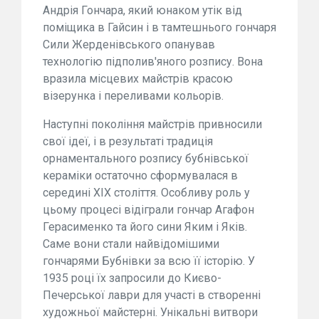
Андрія Гончара, який юнаком утік від
поміщика в Гайсин і в тамтешнього гончаря
Сили Жерденівського опанував
технологію підполив'яного розпису. Вона
вразила місцевих майстрів красою
візерунка і переливами кольорів.
Наступні покоління майстрів привносили
свої ідеї, і в результаті традиція
орнаментального розпису бубнівської
кераміки остаточно сформувалася в
середині ХІХ століття. Особливу роль у
цьому процесі відіграли гончар Агафон
Герасименко та його сини Яким і Яків.
Саме вони стали найвідомішими
гончарями Бубнівки за всю її історію. У
1935 році їх запросили до Києво-
Печерської лаври для участі в створенні
художньої майстерні. Унікальні витвори