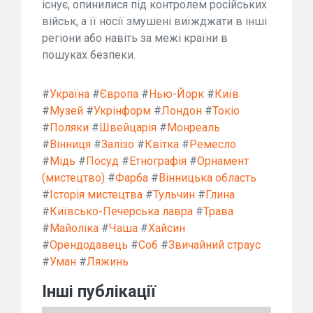
існує, опинилися під контролем російських
військ, а її носії змушені виїжджати в інші
регіони або навіть за межі країни в
пошуках безпеки.
#
Україна
#
Європа
#
Нью-Йорк
#
Київ
#
Музей
#
Укрінформ
#
Лондон
#
Токіо
#
Поляки
#
Швейцарія
#
Монреаль
#
Вінниця
#
Залізо
#
Квітка
#
Ремесло
#
Мідь
#
Посуд
#
Етнографія
#
Орнамент
(мистецтво)
#
Фарба
#
Вінницька область
#
Історія мистецтва
#
Тульчин
#
Глина
#
Київсько-Печерська лавра
#
Трава
#
Майоліка
#
Чаша
#
Хайсин
#
Орендодавець
#
Соб
#
Звичайний страус
#
Уман
#
Ляжинь
Інші публікації