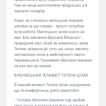
Там не лише виготовляли продукцію, а й
навчали гончарів.
Каже, не з якихось митецьких поривів
узялася за цю справу - просто потрібна
була робота. Мистецької вона освіти не
має. Але навчання Фросини Міщенко і
природний хист, який, як виявилось, мала
Тетяна, привели до того, що свою імениту
наставницю вона в майстерності навіть
перевершила. Принаймні Фросина Іванівна
не раз про це казала.
БУБНІВСЬКИЙ "АЛФАВІТ" ТЕТЯНИ ШПАК
В певний момент Тетяна Шпак усвідомила,
що їй комфортніше діяти самостійно.
- Чоловік Фросини Іванівни тоді зробив
мені круга, я встановила його на горищі й