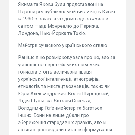
Якима та Якова були представлені на
Першій республіканській виставці в Києві
в 1930-х роках, а згодом подорожували
світом — від Монреалю до Парижа,
Лондона, Нью-Йорка та Токіо.
Майстри сучасного українського стилю
Раніше я не розмірковувала про це, але за
успішністю європейських сільських
гончарів стоїть величезна праця
української інтелігенції, етнографів,
етнологів та мистецтвознавців, таких як
Юрій Александрович, Костя Широцький,
Лідія Шульгіна, Євгенія Спаська,
Володимир Гаґенмейстер та багатьох
інших. Вони не лише дбали про
збереження стародавніх зразків, але й
активно розглядали питання формування