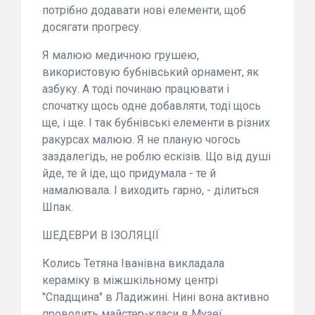
потрібно додавати нові елементи, щоб
досягати прогресу.
Я малюю медичною грушею,
використовую бубнівський орнамент, як
азбуку. А тоді починаю працювати і
спочатку щось одне добавляти, тоді щось
ще, і ще. І так бубнівські елементи в різних
ракурсах малюю. Я не планую чогось
заздалегідь, не роблю ескізів. Що від душі
йде, те й іде, що придумала - те й
намалювала. І виходить гарно, - ділиться
Шпак.
ШЕДЕВРИ В ІЗОЛЯЦІЇ
Колись Тетяна Іванівна викладала
кераміку в міжшкільному центрі
"Спадщина" в Ладижині. Нині вона активно
проводить майстер-класи в Музеї