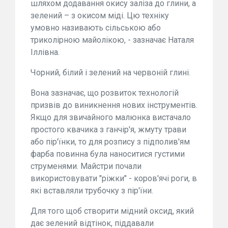
шляхом додавання окису заліза до глини, а
зелений – з окисом міді. Цю техніку
умовно називають сільською або
триколірною майолікою, - зазначає Наталя
Іллівна.
Чорний, білий і зелений на червоній глині.
Вона зазначає, що розвиток технологій
призвів до виникнення нових інструментів.
Якщо для звичайного малюнка вистачало
простого квачика з ганчір'я, жмуту трави
або пір'їнки, то для розпису з підполив'ям
фарба повинна була наноситися густими
струменями. Майстри почали
використовувати "ріжки" - коров'ячі роги, в
які вставляли трубочку з пір'їни.
Для того щоб створити мідний оксид, який
дає зелений відтінок, піддавали