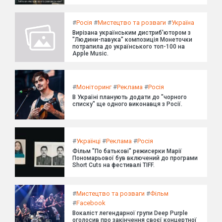
#
Росія
#
Мистецтво та розваги
#
Україна
Вирізана українським дистриб'ютором з
"Людини-павука" композиція Монеточки
потрапила до українського топ-100 на
Apple Music.
#
Моніторинг
#
Реклама
#
Росія
В Україні планують додати до "чорного
списку" ще одного виконавця з Росії.
#
Українці
#
Реклама
#
Росія
Фільм "По батькові" режисерки Марії
Пономарьової був включений до програми
Short Cuts на фестивалі TIFF.
#
Мистецтво та розваги
#
Фільм
#
Facebook
Вокаліст легендарної групи Deep Purple
оголосив про закінчення своєї концертної