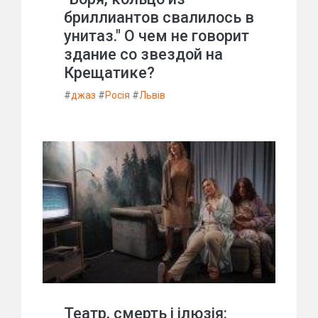
бриллиантов свалилось в
унитаз." О чем не говорит
здание со звездой на
Крещатике?
#
джаз
#
Росія
#
Львів
Театр, смерть і ілюзія: