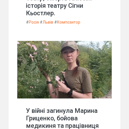
історія театру Сігни
Кьостлер.
#
Росія
#
Львів
#
Композитор
У війні загинула Марина
Гриценко, бойова
медикиня та працівниця