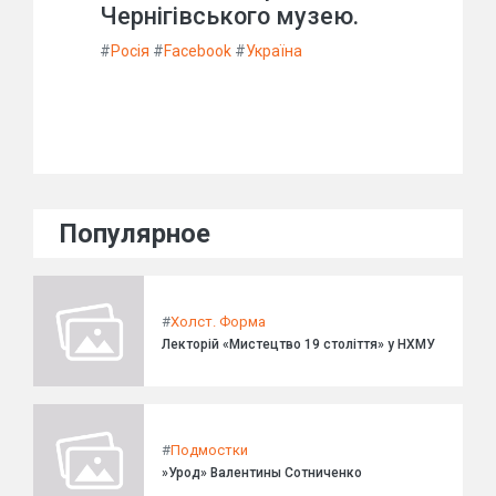
Чернігівського музею.
#
Росія
#
Facebook
#
Україна
Популярное
#
Холст. Форма
Лекторій «Мистецтво 19 століття» у НХМУ
#
Подмостки
»Урод» Валентины Сотниченко