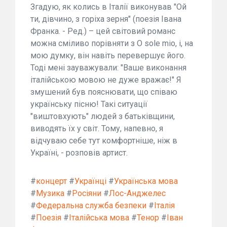
Згадую, як колись в Італії виконував "Ой
ти, дівчино, з горіха зерня" (поезія Івана
Франка. - Ред.) – цей світовий романс
можна сміливо порівняти з O sole mio, і, на
мою думку, він навіть перевершує його.
Тоді мені зауважували: "Ваше виконання
італійською мовою не дуже вражає!" Я
змушений був пояснювати, що співаю
українську пісню! Такі ситуації
"виштовхують" людей з батьківщини,
виводять їх у світ. Тому, напевно, я
відчуваю себе тут комфортніше, ніж в
Україні, - розповів артист.
#
концерт
#
Українці
#
Українська мова
#
Музика
#
Росіяни
#
Лос-Анджелес
#
Федеральна служба безпеки
#
Італія
#
Поезія
#
Італійська мова
#
Тенор
#
Іван