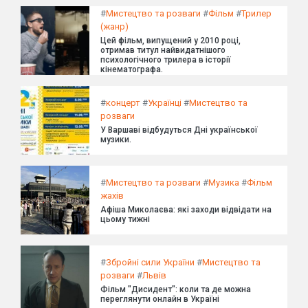
#
Мистецтво та розваги
#
Фільм
#
Трилер
(жанр)
Цей фільм, випущений у 2010 році,
отримав титул найвидатнішого
психологічного трилера в історії
кінематографа.
#
концерт
#
Українці
#
Мистецтво та
розваги
У Варшаві відбудуться Дні української
музики.
#
Мистецтво та розваги
#
Музика
#
Фільм
жахів
Афіша Миколаєва: які заходи відвідати на
цьому тижні
#
Збройні сили України
#
Мистецтво та
розваги
#
Львів
Фільм "Дисидент": коли та де можна
переглянути онлайн в Україні