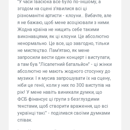
"У часи Івасюка все було по-іншому, а
згодом на сцені з'явилися всі ці
різноманітні артисти - клоуни... Вибачте, але
я не бажаю, щоб мене асоціювали з ними.
Жодна країна не нищить себе такими
виконавцями, як ці клоуни. Це абсолютно
ненормально. Це все, що завгодно, тільки
не мистецтво. Пам'ятаю, як мене
запросили вести один концерт і виступати,
а там був "Лісапетний батальйон" - ці жінки
абсолютно не мають жодного стосунку до
музики. І я мусив запрошувати їх на сцену,
ніби це генії, коли у них по 300 виступів на
рік! У мене навіть виникали думки, що
ФСБ фінансує ці групи з безглуздими
текстами, щоб створити враження, що всі
українці такі." - поділився своїми думками
співак.