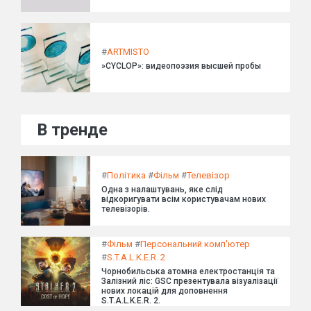
#
ARTMISTO
»CYCLOP»: видеопоэзия высшей пробы
В тренде
#
Політика
#
Фільм
#
Телевізор
Одна з налаштувань, яке слід
відкоригувати всім користувачам нових
телевізорів.
#
Фільм
#
Персональний комп'ютер
#
S.T.A.L.K.E.R. 2
Чорнобильська атомна електростанція та
Залізний ліс: GSC презентувала візуалізації
нових локацій для доповнення
S.T.A.L.K.E.R. 2.