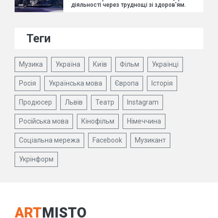
діяльності через труднощі зі здоров'ям.
Теги
Музика
Україна
Київ
Фільм
Українці
Росія
Українська мова
Європа
Історія
Продюсер
Львів
Театр
Instagram
Російська мова
Кінофільм
Німеччина
Соціальна мережа
Facebook
Музикант
Укрінформ
ART
MISTO