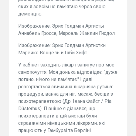
яких я зовсім не пам’ятаю через свою
деменцію.
Изображение: Эрих Голдман Артисты
Аннабель Гроссе, Марсель Жаклин Гисдол.
Изображение: Эрих Голдман Артистки
Марейке Венцель и Габи Хифт
У кабінет заходить лікар і запитує про моє
самопочуття. Моя донька відповідає: "дуже
погано, нічого не пам’ятає." І далі
розгортається звичайна лікарняна рутина:
процедури, ванна для ніг, масаж, бесіди з
психотерапевткою (Др. Івана Файст / Pia
Düsterhus). Пізніше я дізнався, що
психотерапевти в цій виставі були
справжніми німецькими лікарями, які
працюють у Гамбурзі та Берліні.