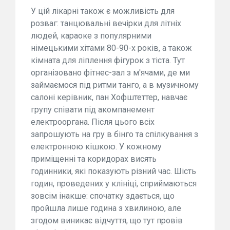
У цій лікарні також є можливість для
розваг: танцювальні вечірки для літніх
людей, караоке з популярними
німецькими хітами 80-90-х років, а також
кімната для ліплення фігурок з тіста. Тут
організовано фітнес-зал з м'ячами, де ми
займаємося під ритми танго, а в музичному
салоні керівник, пан Хофштеттер, навчає
групу співати під акомпанемент
електрооргана. Після цього всіх
запрошують на гру в бінго та спілкування з
електронною кішкою. У кожному
приміщенні та коридорах висять
годинники, які показують різний час. Шість
годин, проведених у клініці, сприймаються
зовсім інакше: спочатку здається, що
пройшла лише година з хвилиною, але
згодом виникає відчуття, що тут провів