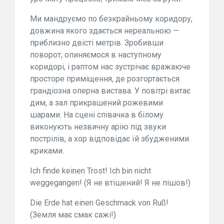
Ми мандруємо по безкрайньому коридору,
довжина якого здається нереальною —
приблизно двісті метрів. Зробивши
поворот, опиняємося в наступному
коридорі, і раптом нас зустрічає вражаюче
просторе приміщення, де розгортається
грандіозна оперна вистава. У повітрі витає
дим, а зал прикрашений рожевими
шарами. На сцені співачка в білому
виконують незвичну арію під звуки
пострілів, а хор відповідає їй збудженими
криками.
Ich finde keinen Trost! Ich bin nicht
weggegangen! (Я не втішений! Я не пішов!)
Die Erde hat einen Geschmack von Ruß!
(Земля має смак сажі!)