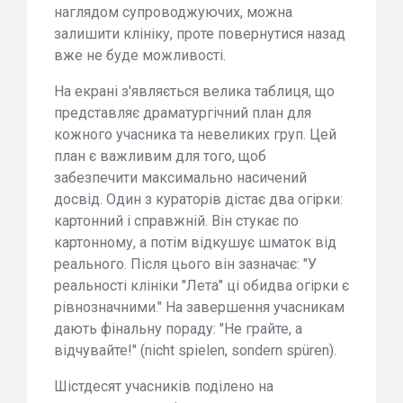
наглядом супроводжуючих, можна
залишити клініку, проте повернутися назад
вже не буде можливості.
На екрані з'являється велика таблиця, що
представляє драматургічний план для
кожного учасника та невеликих груп. Цей
план є важливим для того, щоб
забезпечити максимально насичений
досвід. Один з кураторів дістає два огірки:
картонний і справжній. Він стукає по
картонному, а потім відкушує шматок від
реального. Після цього він зазначає: "У
реальності клініки "Лета" ці обидва огірки є
рівнозначними." На завершення учасникам
дають фінальну пораду: "Не грайте, а
відчувайте!" (nicht spielen, sondern spüren).
Шістдесят учасників поділено на