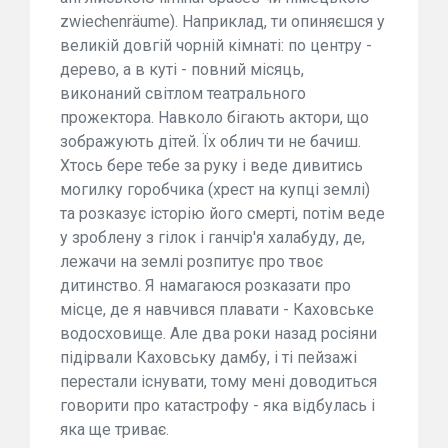
zwiechenräume). Наприклад, ти опиняєшся у
великій довгій чорній кімнаті: по центру -
дерево, а в куті - повний місяць,
виконаний світлом театрального
прожектора. Навколо бігають актори, що
зображують дітей. Їх облич ти не бачиш.
Хтось бере тебе за руку і веде дивитись
могилку горобчика (хрест на купці землі)
та розказує історію його смерті, потім веде
у зроблену з гілок і ганчір'я халабуду, де,
лежачи на землі розпитує про твоє
дитинство. Я намагаюся розказати про
місце, де я навчився плавати - Каховське
водосховище. Але два роки назад росіяни
підірвали Каховську дамбу, і ті пейзажі
перестали існувати, тому мені доводиться
говорити про катастрофу - яка відбулась і
яка ще триває.