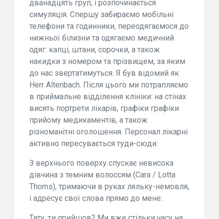
дванадцять груп, і розпочинається
симуляція. Спершу забираємо мобільні
телефони та годинники, переодягаємося до
нижньої білизни та одягаємо медичний
одяг: капці, штани, сорочки, а також
накидки з номером та прізвищем, за яким
до нас звертатимуться. Я був відомий як
Herr Altenbach. Після цього ми потрапляємо
в приймальне відділення клініки: на стінах
висять портрети лікарів, графіки графіки
прийому медикаментів, а також
різноманітні оголошення. Персонал лікарні
активно пересувається туди-сюди.
З верхнього поверху спускає невисока
дівчина з темним волоссям (Cara / Lotta
Thoms), тримаючи в руках ляльку-немовля,
і адресує свої слова прямо до мене:
Тату, ти прийшов? Ми вже стільки часу на