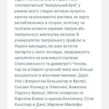
спостерігається "театральний бум", у
рамках якого глядачі активно купують
квитки на різноманітні вистави, не надто
заглиблюючись в історію, естетику чи
політичні аспекти окремих театрів або
театрального мистецтва загалом. В
університетах театрального профілю в
Україні викладачі, які вже встигли
застаріти у своїх поглядах, продовжують
наполягати на важливості системи
Станіславського та драматургії Чехова,
тоді як в Європі сучасний театр все більше
асоціюється із жіночими іменами. Доріс
Уліх і Флорентіна Хольцингер в Австрії,
Сьюзен Кеннеді в Німеччині, Анжеліка
Ліделл у Франції, Метте Інгвартсен та
Кароліна Бьянкі в країнах Бенілюксу, Сігна
Кьостлер в Данії, Марлене Мантейро