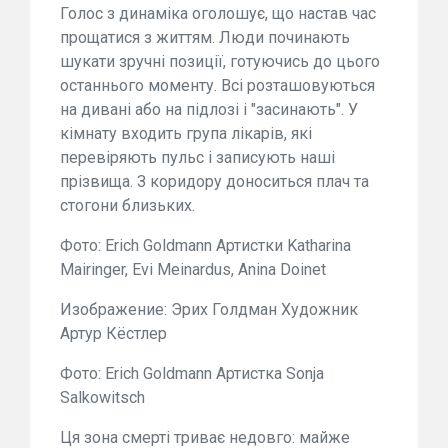
Голос з динаміка оголошує, що настав час
прощатися з життям. Люди починають
шукати зручні позиції, готуючись до цього
останнього моменту. Всі розташовуються
на дивані або на підлозі і "засинають". У
кімнату входить група лікарів, які
перевіряють пульс і записують наші
прізвища. З коридору доноситься плач та
стогони близьких.
Фото: Erich Goldmann Артистки Katharina
Mairinger, Evi Meinardus, Anina Doinet
Изображение: Эрих Голдман Художник
Артур Кёстлер
Фото: Erich Goldmann Артистка Sonja
Salkowitsch
Ця зона смерті триває недовго: майже