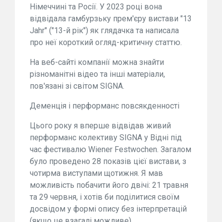
Німеччині та Росії. У 2023 році вона
відвідала гамбурзьку прем'єру вистави "13
Jahr" ("13-й рік") як глядачка та написала
про неї короткий огляд-критичну статтю.
На веб-сайті компанії можна знайти
різноманітні відео та інші матеріали,
пов'язані зі світом SIGNA.
Деменція і перформанс повсякденності
Цього року я вперше відвідав живий
перформанс колективу SIGNA у Відні під
час фестивалю Wiener Festwochen. Загалом
було проведено 28 показів цієї вистави, з
чотирма виступами щотижня. Я мав
можливість побачити його двічі: 21 травня
та 29 червня, і хотів би поділитися своїм
досвідом у формі опису без інтерпретацій
(якщо це взагалі можливе).