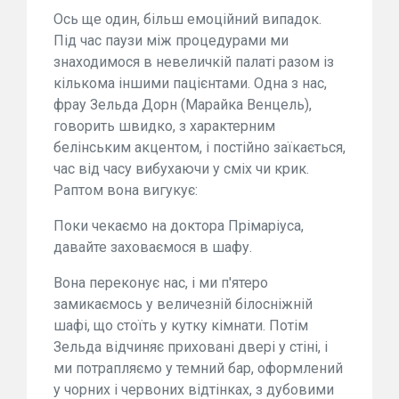
Ось ще один, більш емоційний випадок.
Під час паузи між процедурами ми
знаходимося в невеличкій палаті разом із
кількома іншими пацієнтами. Одна з нас,
фрау Зельда Дорн (Марайка Вeнцель),
говорить швидко, з характерним
белінським акцентом, і постійно заїкається,
час від часу вибухаючи у сміх чи крик.
Раптом вона вигукує:
Поки чекаємо на доктора Прімаріуса,
давайте заховаємося в шафу.
Вона переконує нас, і ми п'ятеро
замикаємось у величезній білосніжній
шафі, що стоїть у кутку кімнати. Потім
Зельда відчиняє приховані двері у стіні, і
ми потрапляємо у темний бар, оформлений
у чорних і червоних відтінках, з дубовими