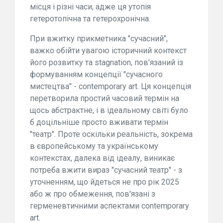
місця і різні часи, адже ця утопія
гетеротопічна та гетерохронічна.
При вжитку прикметника "сучасний",
важко обійти увагою історичний контекст
його розвитку та stagnation, пов'язаний із
формуванням концепції "сучасного
мистецтва" - contemporary art. Ця концепція
перетворила простий часовий термін на
щось абстрактне, і в ідеальному світі було
б доцільніше просто вживати термін
"театр". Проте оскільки реальність, зокрема
в європейському та українському
контекстах, далека від ідеалу, виникає
потреба вжити вираз "сучасний театр" - з
уточненням, що йдеться не про рік 2025
або ж про обмеження, пов'язані з
герменевтичними аспектами contemporary
art.