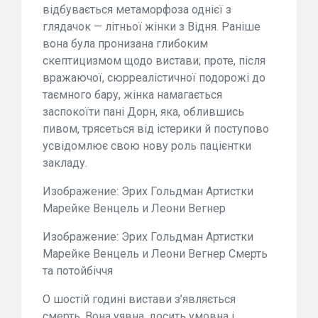
відбувається метаморфоза однієї з
глядачок — літньої жінки з Відня. Раніше
вона була пронизана глибоким
скептицизмом щодо вистави; проте, після
вражаючої, сюрреалістичної подорожі до
таємного бару, жінка намагається
заспокоїти пані Дорн, яка, облившись
пивом, трясеться від істерики й поступово
усвідомлює свою нову роль пацієнтки
закладу.
Изображение: Эрих Гольдман Артистки
Марейке Венцель и Леони Вегнер
Изображение: Эрих Гольдман Артистки
Марейке Венцель и Леони Вегнер Смерть
та потойбіччя
О шостій годині вистави з’являється
смерть. Вона уявна, досить умовна і