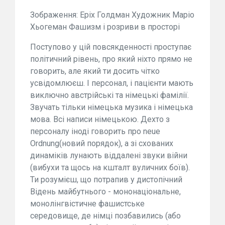
Зображення: Еріх Голдман Художник Маріо
Хьогеман Фашизм і розриви в просторі
Поступово у цій повсякденності проступає
політичний рівень, про який ніхто прямо не
говорить, але який ти досить чітко
усвідомлюєш. І персонал, і пацієнти мають
виключно австрійські та німецькі фамілії.
Звучать тільки німецька музика і німецька
мова. Всі написи німецькою. Дехто з
персоналу іноді говорить про neue
Ordnung(новий порядок), а зі схованих
динаміків лунають віддалені звуки війни
(вибухи та щось на кшталт вуличних боїв).
Ти розумієш, що потрапив у дистопічний
Відень майбутнього - мононаціональне,
монолінгвістичне фашистське
середовище, де німці позбавились (або