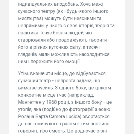
індивідуальних вподобань. Хоча межі
сучасного театру (як і будь-якого іншого
мистецтва) можуть бути неясними та
непрямими, у нього є своя історія, теорія та
практика. Існує безліч людей, які
створювали або продовжують творити
його в різних куточках світу, а тисячі
глядачів мали можливість насолодитися
ним і пережити його емоції.
Утім, визначити місце, де відбувається
сучасний театр - непроста задача, що
вимагає зусиль. З одного боку, це цілком
конкретне місце і час (наприклад,
Мангеттен у 1968 році), з іншого боку - це
утопія, яка (подібно до фотографії з есею
Ролана Барта Camera Lucida) звертається
до нас з минулого і разом з тим постійно
говорить про смерть. Це водночас різні