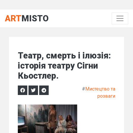
ART
MISTO
Театр, смерть і ілюзія:
історія театру Сігни
Кьостлер.
#
Мистецтво та
розваги