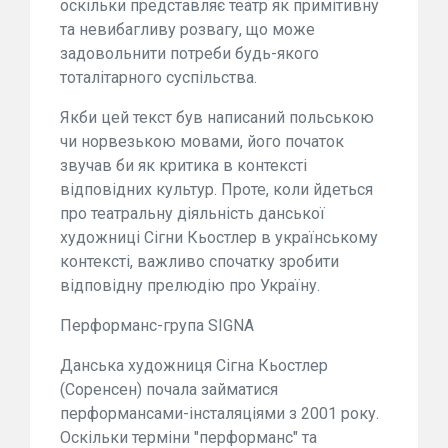
оскільки представляє театр як примітивну
та невибагливу розвагу, що може
задовольнити потреби будь-якого
тоталітарного суспільства.
Якби цей текст був написаний польською
чи норвезькою мовами, його початок
звучав би як критика в контексті
відповідних культур. Проте, коли йдеться
про театральну діяльність данської
художниці Сігни Кьостлер в українському
контексті, важливо спочатку зробити
відповідну прелюдію про Україну.
Перформанс-група SIGNA
Данська художниця Сігна Кьостлер
(Соренсен) почала займатися
перформансами-інсталяціями з 2001 року.
Оскільки терміни "перформанс" та