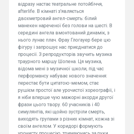
відразу настає театральне потойбіччя,
afterlife. В кімнаті з'являється
двохметровий ангел-смерть: білий
манекен нареченої без голови на шесті. В
середині ангела вмонтований динамік, з
нього лунає плач. Фрау Глогауер бере цю
фігуру і запрошує нас приєднатися до
процесії. З репродукторів звучить музика
траурного маршу Шопена. Ця музика,
відома мені з музичної школи, під час
перформансу набуває нового значення:
перестає бути цитатою-мемом, стає
рушієм простої але урочистої хореографії, і
я ніби вперше чую мажорні акорди другої
фрази цього твору. 60 учасників і 40
симулянтів, які щойно зустріли смерть,
виходять групами з різних кімнат, кожна зі
своїм ангелом. У коридорі формують
урочисту процесію, тримаючись за руки.