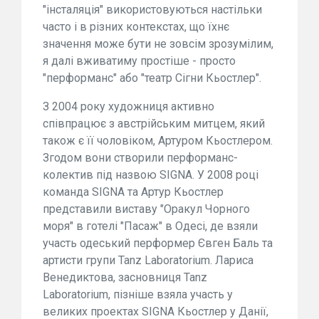
"інсталяція" використовуються настільки
часто і в різних контекстах, що їхнє
значення може бути не зовсім зрозумілим,
я далі вживатиму простіше - просто
"перформанс" або "театр Сігни Кьостлер".
З 2004 року художниця активно
співпрацює з австрійським митцем, який
також є її чоловіком, Артуром Кьостлером.
Згодом вони створили перформанс-
колектив під назвою SIGNA. У 2008 році
команда SIGNA та Артур Кьостлер
представили виставу "Оракул Чорного
моря" в готелі "Пасаж" в Одесі, де взяли
участь одеський перформер Євген Баль та
артисти групи Tanz Laboratorium. Лариса
Венедиктова, засновниця Tanz
Laboratorium, пізніше взяла участь у
великих проектах SIGNA Кьостлер у Данії,