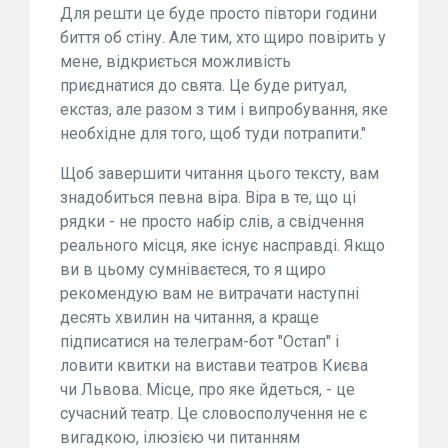
Для решти це буде просто півтори години
биття об стіну. Але тим, хто щиро повірить у
мене, відкриється можливість
приєднатися до свята. Це буде ритуал,
екстаз, але разом з тим і випробування, яке
необхідне для того, щоб туди потрапити."
Щоб завершити читання цього тексту, вам
знадобиться певна віра. Віра в те, що ці
рядки - не просто набір слів, а свідчення
реального місця, яке існує насправді. Якщо
ви в цьому сумніваєтеся, то я щиро
рекомендую вам не витрачати наступні
десять хвилин на читання, а краще
підписатися на телеграм-бот "Остап" і
ловити квитки на вистави театров Києва
чи Львова. Місце, про яке йдеться, - це
сучасний театр. Це словосполучення не є
вигадкою, ілюзією чи питанням