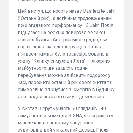
Цей виступ, що носить назву Das letzte Jahr
("Останній рік"), є логічним продовженням
вже згаданого перформансу 13 Jahr. Подія
відбулася на верхніх поверхах великої
офісної будівлі Австрійського радіо, яка
наразі чекає на реконструкцію. Понад
п’ятдесят кімнат було трансформовано в
уявну "Клініку симуляції Лета" — лікарню
майбутнього, де за шість годин
перебування можна здійснити подорож у
часі, пережити останній рік свого життя та
символічно зіткнутися зі смертю в будинку
для людей похилого віку з деменцією.
У виставі беруть участь 60 глядачів і 40
симулянтів з команди SIGNA, які сприяють
максимально повному зануренню
аудиторії в цей унікальний досвід. Після