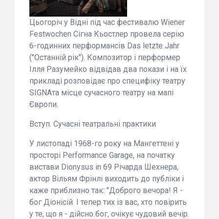
Цьогоріч у Відні під час фестивалю Wiener
Festwochen Сігна Кьостлер провела серію
6-годинних перформансів Das letzte Jahr
("Останній рік"). Композитор і перформер
Ілля Разумейко відвідав два покази і на їх
прикладі розповідає про специфіку театру
SIGNAта місце сучасного театру на мапі
Європи.
Вступ. Сучасні театральні практики
У листопаді 1968-го року на Мангеттені у
просторі Performance Garage, на початку
вистави Dionysus in 69 Річарда Шехнера,
актор Вільям Фрінлі виходить до публіки і
каже приблизно так: "Доброго вечора! Я -
бог Діонісій. І тепер тих із вас, хто повірить
у те, що я - дійсно бог, очікує чудовий вечір.