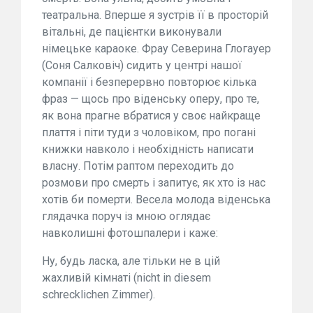
театральна. Вперше я зустрів її в просторій
вітальні, де пацієнтки виконували
німецьке караоке. Фрау Северина Глогауер
(Соня Салковіч) сидить у центрі нашої
компанії і безперервно повторює кілька
фраз — щось про віденську оперу, про те,
як вона прагне вбратися у своє найкраще
плаття і піти туди з чоловіком, про погані
книжки навколо і необхідність написати
власну. Потім раптом переходить до
розмови про смерть і запитує, як хто із нас
хотів би померти. Весела молода віденська
глядачка поруч із мною оглядає
навколишні фотошпалери і каже:
Ну, будь ласка, але тільки не в цій
жахливій кімнаті (nicht in diesem
schrecklichen Zimmer).