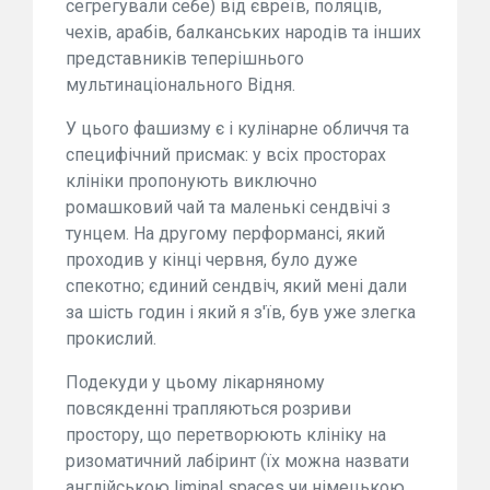
сегрегували себе) від євреїв, поляців,
чехів, арабів, балканських народів та інших
представників теперішнього
мультинаціонального Відня.
У цього фашизму є і кулінарне обличчя та
специфічний присмак: у всіх просторах
клініки пропонують виключно
ромашковий чай та маленькі сендвічі з
тунцем. На другому перформансі, який
проходив у кінці червня, було дуже
спекотно; єдиний сендвіч, який мені дали
за шість годин і який я з'їв, був уже злегка
прокислий.
Подекуди у цьому лікарняному
повсякденні трапляються розриви
простору, що перетворюють клініку на
ризоматичний лабіринт (їх можна назвати
англійською liminal spaces чи німецькою