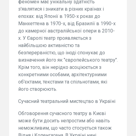
феномен має унікальну здатність
з'являтися і зникати в різних країнах і
епохах: від Японії в 1950-х роках до
Манхеттена в 1970-х, від Бразилії в 1990-х
до камерної австралійської опери в 2010-
х. У Європі театр проявляється з
найбільшою активністю та
безперервністю, що іноді спонукає до
визначення його як "європейського театру".
Крім того, він нерідко асоціюється з
конкретними особами, архітектурними
об'єктами, текстами та спільнотами, які
його створюють.
Сучасний театральний мистецтво в Україні
Обговорення сучасного театру в Києві
може бути досить непростим або навіть
неможливим, що часто стосується також
Відня і Копенгагена. В Україні нині