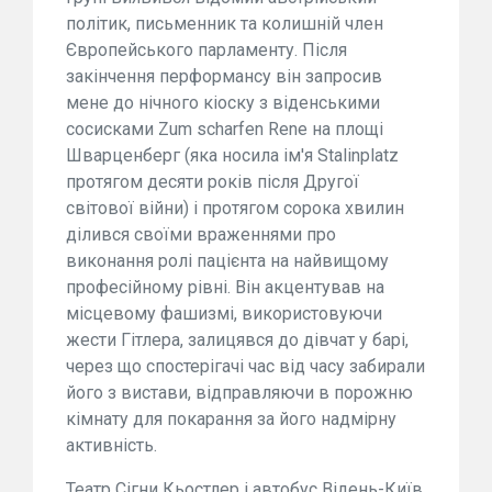
політик, письменник та колишній член
Європейського парламенту. Після
закінчення перформансу він запросив
мене до нічного кіоску з віденськими
сосисками Zum scharfen Rene на площі
Шварценберг (яка носила ім'я Stalinplatz
протягом десяти років після Другої
світової війни) і протягом сорока хвилин
ділився своїми враженнями про
виконання ролі пацієнта на найвищому
професійному рівні. Він акцентував на
місцевому фашизмі, використовуючи
жести Гітлера, залицявся до дівчат у барі,
через що спостерігачі час від часу забирали
його з вистави, відправляючи в порожню
кімнату для покарання за його надмірну
активність.
Театр Сігни Кьостлер і автобус Відень-Київ