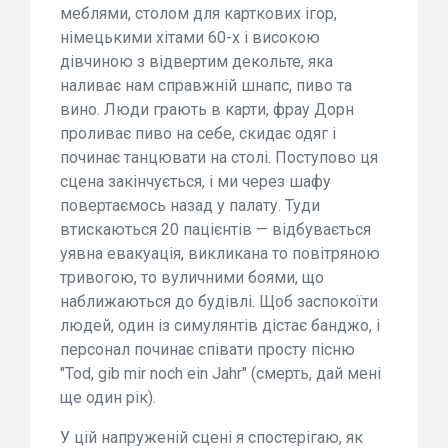
меблями, столом для карткових ігор,
німецькими хітами 60-х і високою
дівчиною з відвертим декольте, яка
наливає нам справжній шнапс, пиво та
вино. Люди грають в карти, фрау Дорн
проливає пиво на себе, скидає одяг і
починає танцювати на столі. Поступово ця
сцена закінчується, і ми через шафу
повертаємось назад у палату. Туди
втискаються 20 пацієнтів — відбувається
уявна евакуація, викликана то повітряною
тривогою, то вуличними боями, що
наближаються до будівлі. Щоб заспокоїти
людей, один із симулянтів дістає банджо, і
персонал починає співати просту пісню
"Tod, gib mir noch ein Jahr" (смерть, дай мені
ще один рік).
У цій напруженій сцені я спостерігаю, як