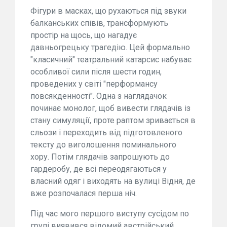
Фігури в масках, що рухаються під звуки
балканських співів, трансформують
простір на щось, що нагадує
давньогрецьку трагедію. Цей формально
"класичний" театральний катарсис набуває
особливої сили після шести годин,
проведених у світі "перформансу
повсякденності". Одна з наглядачок
починає монолог, щоб вивести глядачів із
стану симуляції, проте раптом зривається в
сльози і переходить від підготовленого
тексту до виголошення поминального
хору. Потім глядачів запрошують до
гардеробу, де всі переодягаються у
власний одяг і виходять на вулиці Відня, де
вже розпочалася перша ніч.
Під час мого першого виступу сусідом по
групі виявився відомий австрійський