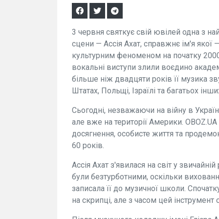
3 червня святкує свій ювілей одна з на
сцени — Ассія Ахат, справжнє ім'я якої
культурним феноменом на початку 2000-х
вокальні виступи злили воєдино академі
більше ніж двадцяти років її музика зв
Штатах, Польщі, Ізраїлі та багатьох інши
Сьогодні, незважаючи на війну в Україн
але вже на території Америки. OBOZ.UA
досягнення, особисте життя та продемон
60 років.
Ассія Ахат з'явилася на світ у звичайній
були безтурботними, оскільки вихованн
записала її до музичної школи. Спочатк
на скрипці, але з часом цей інструмент 