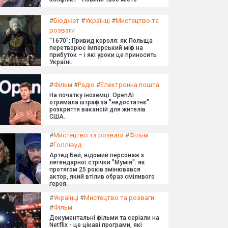
#
Бюджет
#
Українці
#
Мистецтво та
розваги
"1670": Привид короля: як Польща
перетворює імперський міф на
прибуток – і які уроки це приносить
Україні.
#
Фільм
#
Радіо
#
Електронна пошта
На початку іноземці: OpenAI
отримала штраф за "недостатнє"
розкриття вакансій для жителів
США.
#
Мистецтво та розваги
#
Фільм
#
Голлівуд
Артед Бей, відомий персонаж з
легендарної стрічки "Мумія": як
протягом 25 років змінювався
актор, який втілив образ сміливого
героя.
#
Українці
#
Мистецтво та розваги
#
Фільм
Документальні фільми та серіали на
Netflix - це цікаві програми, які