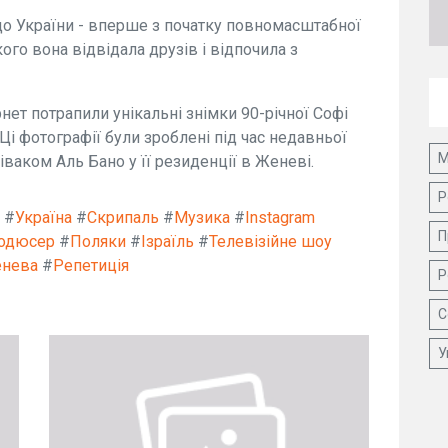
 до України - вперше з початку повномасштабної
кого вона відвідала друзів і відпочила з
ет потрапили унікальні знімки 90-річної Софі
. Ці фотографії були зроблені під час недавньої
М
іваком Аль Бано у її резиденції в Женеві.
Р
#
Україна
#
Скрипаль
#
Музика
#
Instagram
П
одюсер
#
Поляки
#
Ізраїль
#
Телевізійне шоу
нева
#
Репетиція
Р
С
У