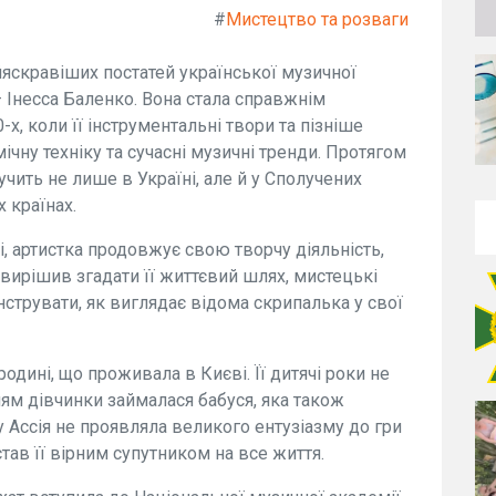
#
Мистецтво та розваги
йяскравіших постатей української музичної
 — Інесса Баленко. Вона стала справжнім
, коли її інструментальні твори та пізніше
чну техніку та сучасні музичні тренди. Протягом
учить не лише в Україні, але й у Сполучених
х країнах.
і, артистка продовжує свою творчу діяльність,
 вирішив згадати її життєвий шлях, мистецькі
струвати, як виглядає відома скрипалька у свої
 родині, що проживала в Києві. Її дитячі роки не
ям дівчинки займалася бабуся, яка також
у Ассія не проявляла великого ентузіазму до гри
став її вірним супутником на все життя.