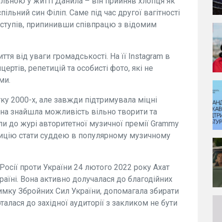
альною у житті Данила – він прийняв хлопця як
пільний син Філіп. Саме під час другої вагітності
иступів, припинивши співпрацю з відомим
ття від уваги громадськості. На її Instagram в
ертів, репетицій та особисті фото, які не
ми.
тку 2000-х, але завжди підтримувала міцні
вона знайшла можливість вільно творити та
ли до журі авторитетної музичної премії Grammy
зицію стати суддею в популярному музичному
Росії проти України 24 лютого 2022 року Ахат
аїні. Вона активно долучалася до благодійних
имку Збройних Сил України, допомагала збирати
талася до західної аудиторії з закликом не бути