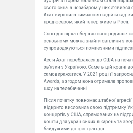
Зустріч з Ігорем Баленком стала виріш
свого сина, а незабаром у них з’явився с
Ахат вирішила тимчасово відійти від в
продюсером, який тепер живе в Росії.
Сьогодні зірка оберігає своє родинне жи
основному можна знайти світлини з конц
супроводжуються помпезними підписа
Ассія Ахат перебралася до США на поча
зв'язки з Україною. Саме в цій країні 
самовиражатися. У 2021 році її запроси
Awards, а згодом вона отримала пропо
шоу на телебаченні.
Після початку повномасштабної агресії 
відкрито висловила свою підтримку Укр
концертів у США, спрямованих на підтр
кошти для українських лікарень та звер
байдужими до цієї трагедії.