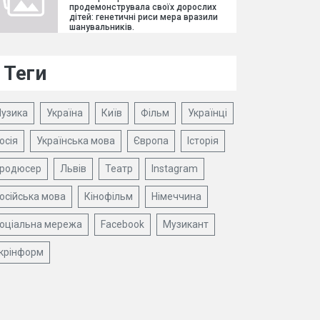
продемонструвала своїх дорослих
дітей: генетичні риси мера вразили
шанувальників.
Теги
узика
Україна
Київ
Фільм
Українці
осія
Українська мова
Європа
Історія
родюсер
Львів
Театр
Instagram
осійська мова
Кінофільм
Німеччина
оціальна мережа
Facebook
Музикант
крінформ