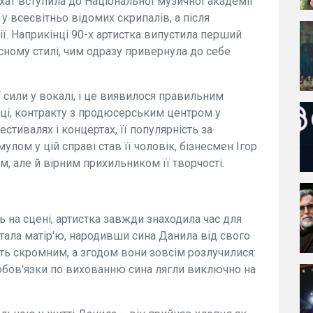
хат вступила до Національної музичної академії
у всесвітньо відомих скрипалів, а після
ї. Наприкінці 90-х артистка випустила перший
сному стилі, чим одразу привернула до себе
 сили у вокалі, і це виявилося правильним
ці, контракту з продюсерським центром у
стивалях і концертах, її популярність за
лом у цій справі став її чоловік, бізнесмен Ігор
м, але й вірним прихильником її творчості.
 на сцені, артистка завжди знаходила час для
 стала матір'ю, народивши сина Данила від свого
ить скромним, а згодом вони зовсім розлучилися:
і обов'язки по вихованню сина лягли виключно на