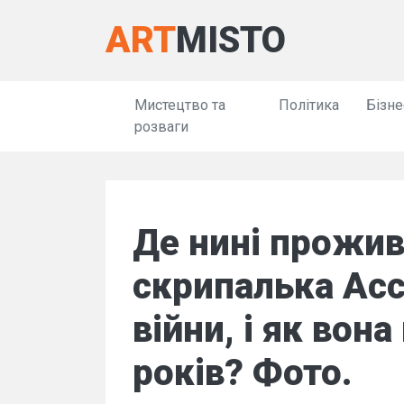
ART
MISTO
Мистецтво та
Політика
Бізне
розваги
Де нині прожив
скрипалька Асс
війни, і як вона
років? Фото.