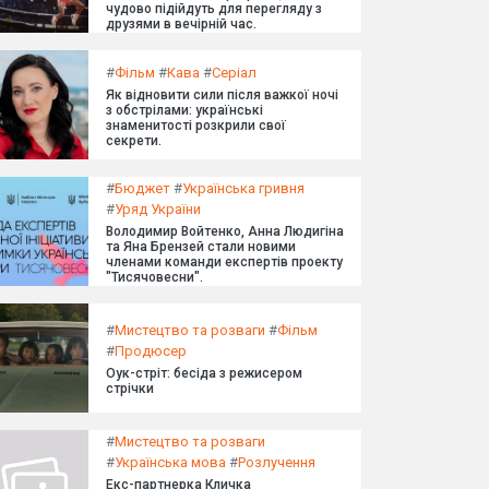
чудово підійдуть для перегляду з
друзями в вечірній час.
#
Фільм
#
Кава
#
Серіал
Як відновити сили після важкої ночі
з обстрілами: українські
знаменитості розкрили свої
секрети.
#
Бюджет
#
Українська гривня
#
Уряд України
Володимир Войтенко, Анна Людигіна
та Яна Брензей стали новими
членами команди експертів проекту
"Тисячовесни".
#
Мистецтво та розваги
#
Фільм
#
Продюсер
Оук-стріт: бесіда з режисером
стрічки
#
Мистецтво та розваги
#
Українська мова
#
Розлучення
Екс-партнерка Кличка