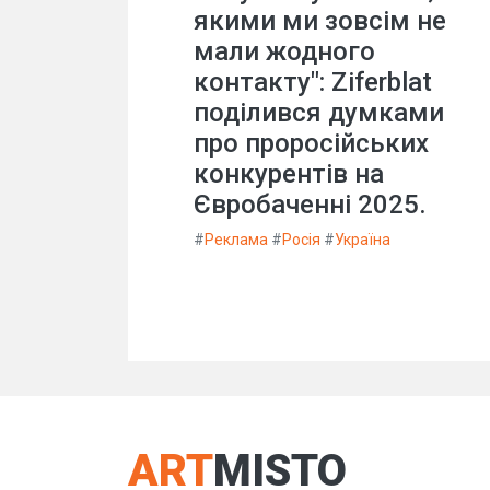
якими ми зовсім не
мали жодного
контакту": Ziferblat
поділився думками
про проросійських
конкурентів на
Євробаченні 2025.
#
Реклама
#
Росія
#
Україна
ART
MISTO