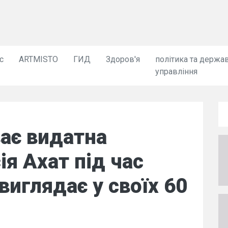
с
ARTMISTO
ГИД
Здоров'я
політика та держа
управління
ає видатна
ія Ахат під час
 виглядає у своїх 60