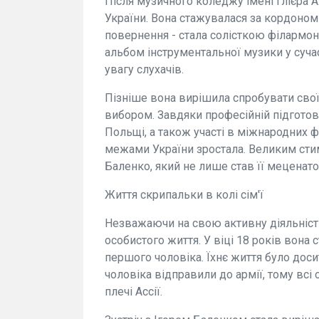
Після музичного коледжу імені Глієра А
України. Вона стажувалася за кордоном 
повернення - стала солісткою філармоні
альбом інструментальної музики у суча
увагу слухачів.
Пізніше вона вирішила спробувати свої
вибором. Завдяки професійній підготов
Польщі, а також участі в міжнародних фе
межами України зростала. Великим стиму
Баленко, який не лише став її меценато
Життя скрипальки в колі сім'ї
Незважаючи на свою активну діяльність
особистого життя. У віці 18 років вона
першого чоловіка. Їхнє життя було дос
чоловіка відправили до армії, тому вс
плечі Ассії.