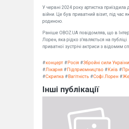
У червні 2024 року артистка приїздила
війни. Це був приватний візит, під час я
родиною.
Раніше OBOZ.UA повідомляв, що в Інтерн
Лорен, яка рідко з'являється на публіці
приватної зустрічі актриси з відомим сп
#
концерт
#
Росія
#
Збройні сили України
#
Лікарня
#
Підприємництво
#
Київ
#
Пр
#
Скрипка
#
Вагітність
#
Софі Лорен
#
Же
Інші публікації