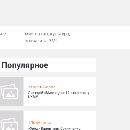
вне
мистецтво, культура,
розваги та ЗМІ
Популярное
#
Холст. Форма
Лекторій «Мистецтво 19 століття» у
НХМУ
#
Подмостки
»Урод» Валентины Сотниченко