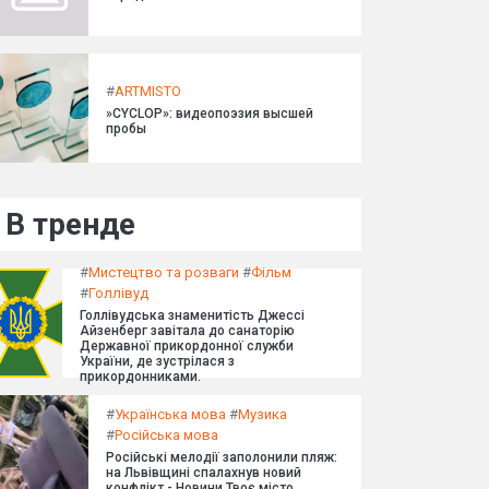
#
ARTMISTO
»CYCLOP»: видеопоэзия высшей
пробы
В тренде
#
Мистецтво та розваги
#
Фільм
#
Голлівуд
Голлівудська знаменитість Джессі
Айзенберг завітала до санаторію
Державної прикордонної служби
України, де зустрілася з
прикордонниками.
#
Українська мова
#
Музика
#
Російська мова
Російські мелодії заполонили пляж:
на Львівщині спалахнув новий
конфлікт - Новини Твоє місто