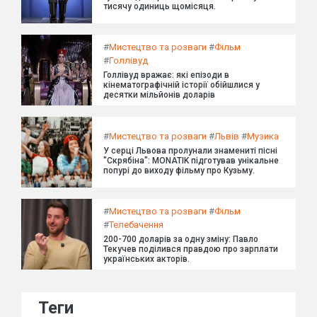
тисячу одиниць щомісяця.
#
Мистецтво та розваги
#
Фільм
#
Голлівуд
Голлівуд вражає: які епізоди в
кінематографічній історії обійшлися у
десятки мільйонів доларів
#
Мистецтво та розваги
#
Львів
#
Музика
У серці Львова пролунали знамениті пісні
"Скрябіна": MONATIK підготував унікальне
попурі до виходу фільму про Кузьму.
#
Мистецтво та розваги
#
Фільм
#
Телебачення
200-700 доларів за одну зміну: Павло
Текучев поділився правдою про зарплати
українських акторів.
Теги