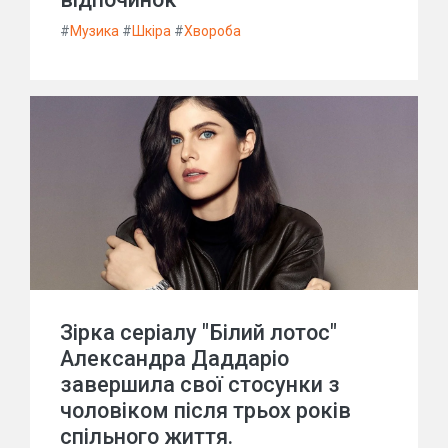
#
Музика
#
Шкіра
#
Хвороба
Зірка серіалу "Білий лотос"
Александра Даддаріо
завершила свої стосунки з
чоловіком після трьох років
спільного життя.