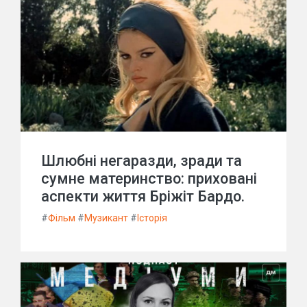
Шлюбні негаразди, зради та
сумне материнство: приховані
аспекти життя Бріжіт Бардо.
#
Фільм
#
Музикант
#
Історія