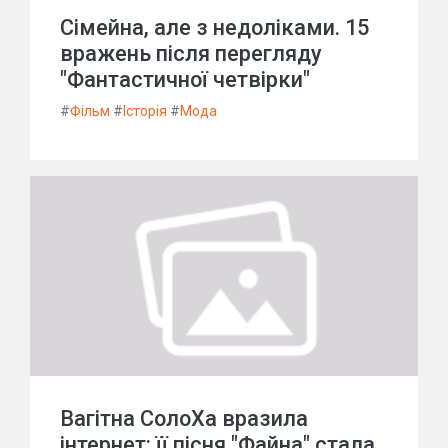
Сімейна, але з недоліками. 15
вражень після перегляду
"Фантастичної четвірки"
#
Фільм
#
Історія
#
Мода
Вагітна СолоХа вразила
інтернет: її пісня "Файна" стала