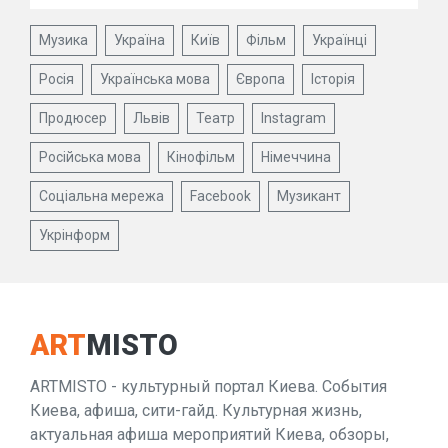
Музика
Україна
Київ
Фільм
Українці
Росія
Українська мова
Європа
Історія
Продюсер
Львів
Театр
Instagram
Російська мова
Кінофільм
Німеччина
Соціальна мережа
Facebook
Музикант
Укрінформ
ART
MISTO
ARTMISTO - культурный портал Киева. События
Киева, афиша, сити-гайд. Культурная жизнь,
актуальная афиша мероприятий Киева, обзоры,