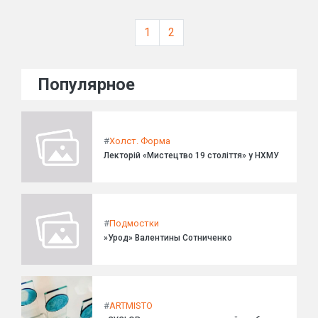
1
2
Популярное
#
Холст. Форма
Лекторій «Мистецтво 19 століття» у НХМУ
#
Подмостки
»Урод» Валентины Сотниченко
#
ARTMISTO