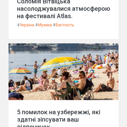
Соломія Вітвіцька
насолоджувалися атмосферою
на фестивалі Atlas.
#
Україна
#
Музика
#
Вагітність
5 помилок на узбережжі, які
здатні зіпсувати ваш
відпочинок