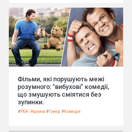
Фільми, які порушують межі
розумного: "вибухові" комедії,
що змушують сміятися без
зупинки.
#
РБК-Україна
#
Гумор
#
Комедія