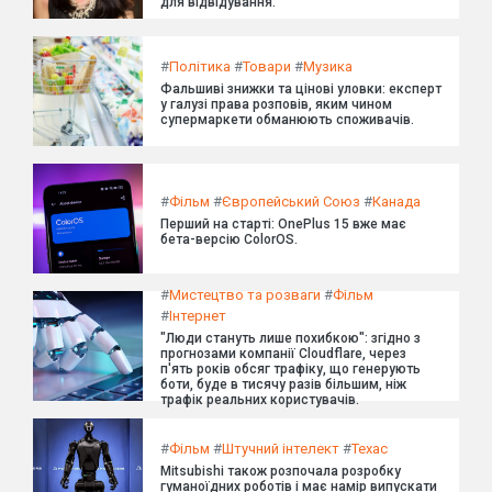
для відвідування.
#
Політика
#
Товари
#
Музика
Фальшиві знижки та цінові уловки: експерт
у галузі права розповів, яким чином
супермаркети обманюють споживачів.
#
Фільм
#
Європейський Союз
#
Канада
Перший на старті: OnePlus 15 вже має
бета-версію ColorOS.
#
Мистецтво та розваги
#
Фільм
#
Інтернет
"Люди стануть лише похибкою": згідно з
прогнозами компанії Cloudflare, через
п'ять років обсяг трафіку, що генерують
боти, буде в тисячу разів більшим, ніж
трафік реальних користувачів.
#
Фільм
#
Штучний інтелект
#
Техас
Mitsubishi також розпочала розробку
гуманоїдних роботів і має намір випускати