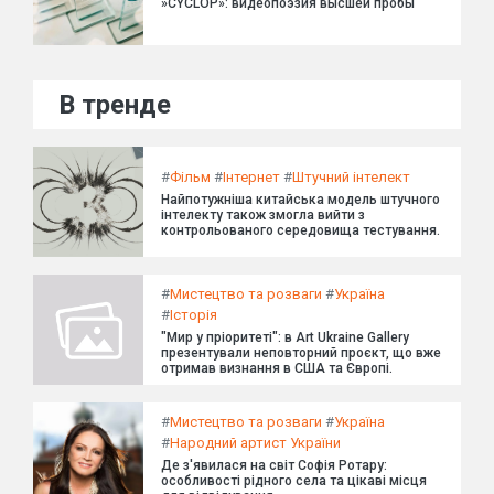
»CYCLOP»: видеопоэзия высшей пробы
В тренде
#
Фільм
#
Інтернет
#
Штучний інтелект
Найпотужніша китайська модель штучного
інтелекту також змогла вийти з
контрольованого середовища тестування.
#
Мистецтво та розваги
#
Україна
#
Історія
"Мир у пріоритеті": в Art Ukraine Gallery
презентували неповторний проєкт, що вже
отримав визнання в США та Європі.
#
Мистецтво та розваги
#
Україна
#
Народний артист України
Де з'явилася на світ Софія Ротару:
особливості рідного села та цікаві місця