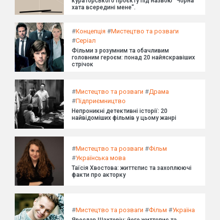
кураторського проєкту під назвою "Чорна
хата всередині мене".
#
Концепція
#
Мистецтво та розваги
#
Серіал
Фільми з розумним та обачливим
головним героєм: понад 20 найяскравіших
стрічок
#
Мистецтво та розваги
#
Драма
#
Підприємництво
Непроникні детективні історії: 20
найвідоміших фільмів у цьому жанрі
#
Мистецтво та розваги
#
Фільм
#
Українська мова
Таїсія Хвостова: життєпис та захоплюючі
факти про акторку
#
Мистецтво та розваги
#
Фільм
#
Україна