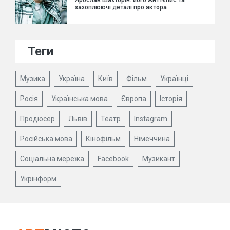
Ярослав Шахторін: його життєпис та
захоплюючі деталі про актора
Теги
Музика
Україна
Київ
Фільм
Українці
Росія
Українська мова
Європа
Історія
Продюсер
Львів
Театр
Instagram
Російська мова
Кінофільм
Німеччина
Соціальна мережа
Facebook
Музикант
Укрінформ