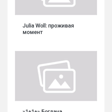
Julia Woll: проживая
момент
»1+1+» Богдана