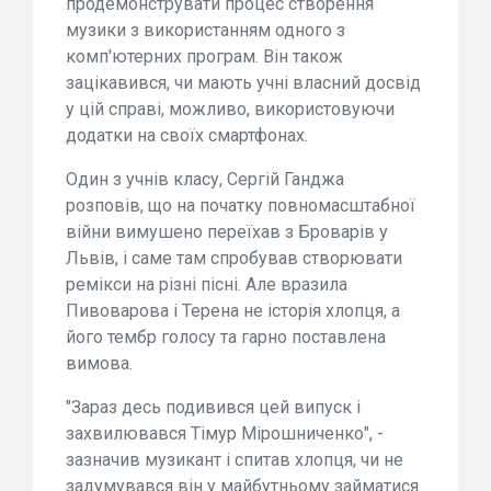
продемонструвати процес створення
музики з використанням одного з
комп'ютерних програм. Він також
зацікавився, чи мають учні власний досвід
у цій справі, можливо, використовуючи
додатки на своїх смартфонах.
Один з учнів класу, Сергій Ганджа
розповів, що на початку повномасштабної
війни вимушено переїхав з Броварів у
Львів, і саме там спробував створювати
ремікси на різні пісні. Але вразила
Пивоварова і Терена не історія хлопця, а
його тембр голосу та гарно поставлена
вимова.
"Зараз десь подивився цей випуск і
захвилювався Тімур Мірошниченко", -
зазначив музикант і спитав хлопця, чи не
задумувався він у майбутньому займатися