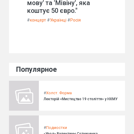
мову' та 'Мівіну', яка
коштує 50 євро."
#
концерт
#
Українці
#
Росія
Популярное
#
Холст. Форма
Лекторій «Мистецтво 19 століття» у НХМУ
#
Подмостки
»Урод» Валентины Сотниченко