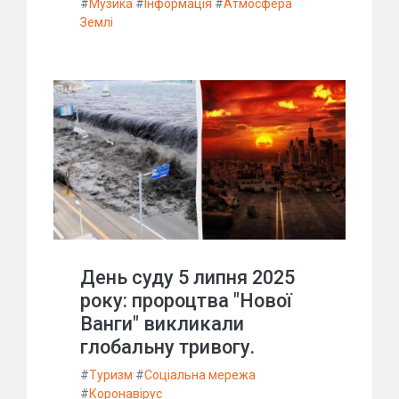
#
Музика
#
Інформація
#
Атмосфера
Землі
День суду 5 липня 2025
року: пророцтва "Нової
Ванги" викликали
глобальну тривогу.
#
Туризм
#
Соціальна мережа
#
Коронавірус