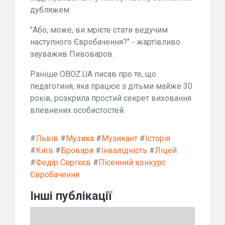
дубляжем.
"Або, може, ви мрієте стати ведучим
наступного Євробачення?" - жартівливо
зауважив Пивоваров.
Раніше OBOZ.UA писав про те, що
педагогиня, яка працює з дітьми майже 30
років, розкрила простий секрет виховання
впевнених особистостей.
#
Львів
#
Музика
#
Музикант
#
Історія
#
Київ
#
Бровари
#
Інвалідність
#
Ліцей
#
Федір Сергєєв
#
Пісенний конкурс
Євробачення
Інші публікації