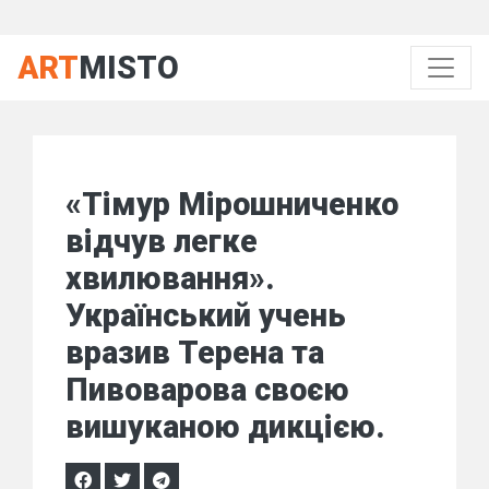
ART
MISTO
«Тімур Мірошниченко
відчув легке
хвилювання».
Український учень
вразив Терена та
Пивоварова своєю
вишуканою дикцією.