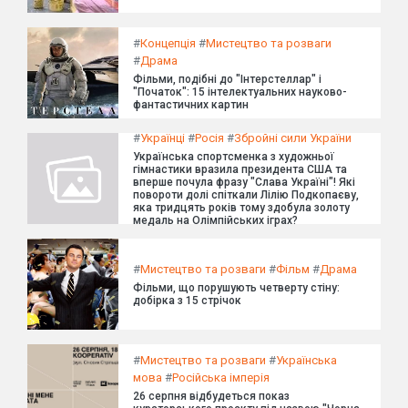
#
Концепція
#
Мистецтво та розваги
#
Драма
Фільми, подібні до "Інтерстеллар" і
"Початок": 15 інтелектуальних науково-
фантастичних картин
#
Українці
#
Росія
#
Збройні сили України
Українська спортсменка з художньої
гімнастики вразила президента США та
вперше почула фразу "Слава Україні"! Які
повороти долі спіткали Лілію Подкопаєву,
яка тридцять років тому здобула золоту
медаль на Олімпійських іграх?
#
Мистецтво та розваги
#
Фільм
#
Драма
Фільми, що порушують четверту стіну:
добірка з 15 стрічок
#
Мистецтво та розваги
#
Українська
мова
#
Російська імперія
26 серпня відбудеться показ