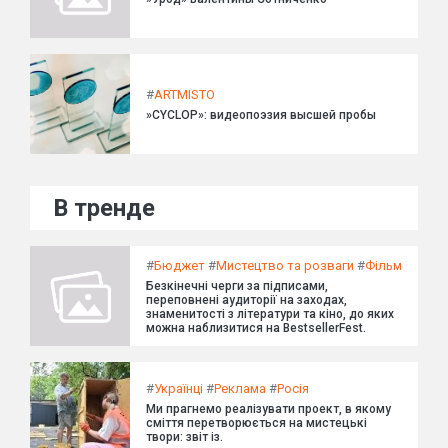
#
ARTMISTO
»CYCLOP»: видеопоэзия высшей пробы
В тренде
#
Бюджет
#
Мистецтво та розваги
#
Фільм
Безкінечні черги за підписами,
переповнені аудиторії на заходах,
знаменитості з літератури та кіно, до яких
можна наблизитися на BestsellerFest.
#
Українці
#
Реклама
#
Росія
Ми прагнемо реалізувати проект, в якому
сміття перетворюється на мистецькі
твори: звіт із.