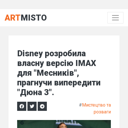
ART
MISTO
Disney розробила
власну версію IMAX
для "Месників",
прагнучи випередити
"Дюна 3".
#
Мистецтво та
розваги