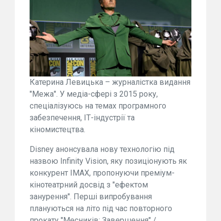
Катерина Левицька – журналістка видання
"Межа". У медіа-сфері з 2015 року,
спеціалізуюсь на темах програмного
забезпечення, ІТ-індустрії та
кіномистецтва.
Disney анонсувала нову технологію під
назвою Infinity Vision, яку позиціонують як
конкурент IMAX, пропонуючи преміум-
кінотеатрний досвід з "ефектом
занурення". Перші випробування
плануються на літо під час повторного
прокату "Месників: Завершення" /