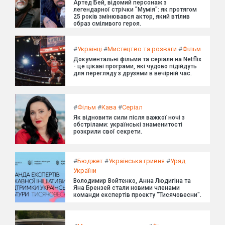
Артед Бей, відомий персонаж з
легендарної стрічки "Мумія": як протягом
25 років змінювався актор, який втілив
образ сміливого героя.
#
Українці
#
Мистецтво та розваги
#
Фільм
Документальні фільми та серіали на Netflix
- це цікаві програми, які чудово підійдуть
для перегляду з друзями в вечірній час.
#
Фільм
#
Кава
#
Серіал
Як відновити сили після важкої ночі з
обстрілами: українські знаменитості
розкрили свої секрети.
#
Бюджет
#
Українська гривня
#
Уряд
України
Володимир Войтенко, Анна Людигіна та
Яна Брензей стали новими членами
команди експертів проекту "Тисячовесни".