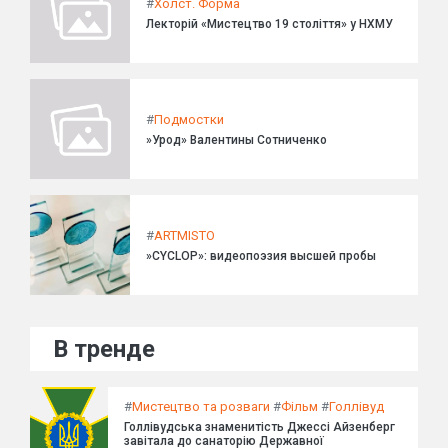
#
Холст. Форма
Лекторій «Мистецтво 19 століття» у НХМУ
#
Подмостки
»Урод» Валентины Сотниченко
#
ARTMISTO
»CYCLOP»: видеопоэзия высшей пробы
В тренде
#
Мистецтво та розваги
#
Фільм
#
Голлівуд
Голлівудська знаменитість Джессі Айзенберг
завітала до санаторію Державної