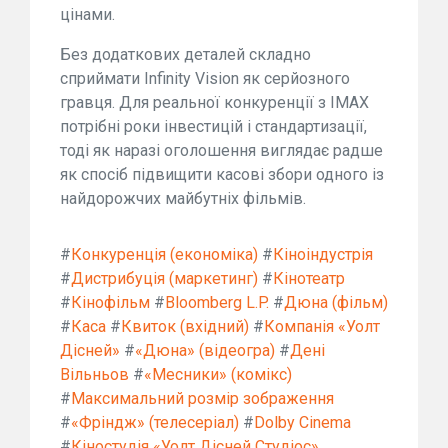
цінами.
Без додаткових деталей складно
сприймати Infinity Vision як серйозного
гравця. Для реальної конкуренції з IMAX
потрібні роки інвестицій і стандартизації,
тоді як наразі оголошення виглядає радше
як спосіб підвищити касові збори одного із
найдорожчих майбутніх фільмів.
#
Конкуренція (економіка)
#
Кіноіндустрія
#
Дистрибуція (маркетинг)
#
Кінотеатр
#
Кінофільм
#
Bloomberg L.P.
#
Дюна (фільм)
#
Каса
#
Квиток (вхідний)
#
Компанія «Уолт
Дісней»
#
«Дюна» (відеогра)
#
Дені
Вільньов
#
«Месники» (комікс)
#
Максимальний розмір зображення
#
«Фріндж» (телесеріал)
#
Dolby Cinema
#
Кіностудія «Уолт Дісней Студіос»