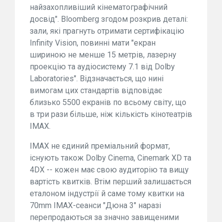
найзахопливіший кінематографічний
досвід". Bloomberg згодом розкрив деталі:
зали, які прагнуть отримати сертифікацію
Infinity Vision, повинні мати "екран
шириною не менше 15 метрів, лазерну
проекцію та аудіосистему 7.1 від Dolby
Laboratories". Відзначається, що нині
вимогам цих стандартів відповідає
близько 5500 екранів по всьому світу, що
в три рази більше, ніж кількість кінотеатрів
IMAX.
IMAX не єдиний преміальний формат,
існують також Dolby Cinema, Cinemark XD та
4DX -- кожен має свою аудиторію та вищу
вартість квитків. Втім перший залишається
еталоном індустрії й саме тому квитки на
70mm IMAX-сеанси "Дюна 3" наразі
перепродаються за значно завищеними