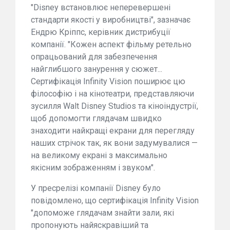
"Disney встановлює неперевершені
стандарти якості у виробництві", зазначає
Ендрю Кріппс, керівник дистрибуції
компанії. "Кожен аспект фільму ретельно
опрацьований для забезпечення
найглибшого занурення у сюжет...
Сертифікація Infinity Vision поширює цю
філософію і на кінотеатри, представляючи
зусилля Walt Disney Studios та кіноіндустрії,
щоб допомогти глядачам швидко
знаходити найкращі екрани для перегляду
наших стрічок так, як вони задумувалися —
на великому екрані з максимально
якісним зображенням і звуком".
У пресрелізі компанії Disney було
повідомлено, що сертифікація Infinity Vision
"допоможе глядачам знайти зали, які
пропонують найяскравіший та