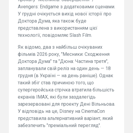
Avengers: Endgame з додатковими сценами.
У грудні очікується вихід нової історії про
Доктора Дума, яка також буде
представлена з використанням цієї
технології, повідомляє Slash Film.
Як відомо, два з найбільш очікуваних
фільмів 2026 року, "Месники: Сходження
Доктора Дума" та "Дюна: Частина третя",
запланували свій реліз на один день — 18
грудня (в Україні — на день раніше). Однак
такий збіг став причиною того, що
супергеройська стрічка втратила більшість
екранів IMAX, які були заздалегідь
зарезервовані для проекту Дені Вільньова.
У відповідь на це, Disney на CinemaCon
представила альтернативний варіант, який
забезпечить "преміальний перегляд".