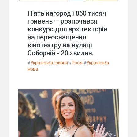
П'ять нагород і 860 тисяч
гривень — розпочався
конкурс для архітекторів
на переоснащення
кінотеатру на вулиці
Соборній - 20 хвилин.
#
Українська гривня
#
Росія
#
Українська
мова