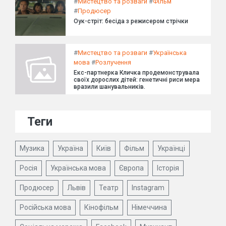
#
Мистецтво та розваги
#
Фільм
#
Продюсер
Оук-стріт: бесіда з режисером стрічки
#
Мистецтво та розваги
#
Українська
мова
#
Розлучення
Екс-партнерка Кличка продемонструвала
своїх дорослих дітей: генетичні риси мера
вразили шанувальників.
Теги
Музика
Україна
Київ
Фільм
Українці
Росія
Українська мова
Європа
Історія
Продюсер
Львів
Театр
Instagram
Російська мова
Кінофільм
Німеччина