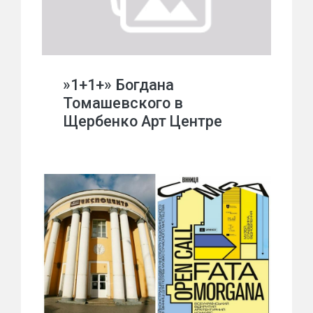
»1+1+» Богдана
Томашевского в
Щербенко Арт Центре