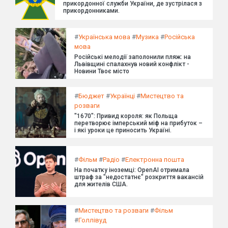
прикордонної служби України, де зустрілася з
прикордонниками.
#
Українська мова
#
Музика
#
Російська
мова
Російські мелодії заполонили пляж: на
Львівщині спалахнув новий конфлікт -
Новини Твоє місто
#
Бюджет
#
Українці
#
Мистецтво та
розваги
"1670": Привид короля: як Польща
перетворює імперський міф на прибуток –
і які уроки це приносить Україні.
#
Фільм
#
Радіо
#
Електронна пошта
На початку іноземці: OpenAI отримала
штраф за "недостатнє" розкриття вакансій
для жителів США.
#
Мистецтво та розваги
#
Фільм
#
Голлівуд