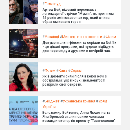
#
Голлівуд
Артед Бей, відомий персонаж з
легендарної стрічки "Мумія": як протягом
25 років змінювався актор, який втілив
образ сміливого героя.
#
Українці
#
Мистецтво та розваги
#
Фільм
Документальні фільми та серіали на Netflix
- це цікаві програми, які чудово підійдуть
для перегляду з друзями в вечірній час.
#
Фільм
#
Кава
#
Серіал
Як відновити сили після важкої ночі з
обстрілами: українські знаменитості
розкрили свої секрети.
#
Бюджет
#
Українська гривня
#
Уряд
України
Володимир Войтенко, Анна Людигіна та
Яна Брензей стали новими членами
команди експертів проекту "Тисячовесни".