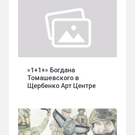
»1+1+» Богдана
Томашевского в
Щербенко Арт Центре