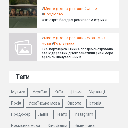
#
Мистецтво та розваги
#
Фільм
#
Продюсер
Оук-стріт: бесіда з режисером стрічки
#
Мистецтво та розваги
#
Українська
мова
#
Розлучення
Екс-партнерка Кличка продемонструвала
своїх дорослих дітей: генетичні риси мера
вразили шанувальників.
Теги
Музика
Україна
Київ
Фільм
Українці
Росія
Українська мова
Європа
Історія
Продюсер
Львів
Театр
Instagram
Російська мова
Кінофільм
Німеччина