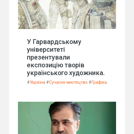
У Гарвардському
університеті
презентували
експозицію творів
українського художника.
#
Україна
#
Сучасне мистецтво
#
Графіка