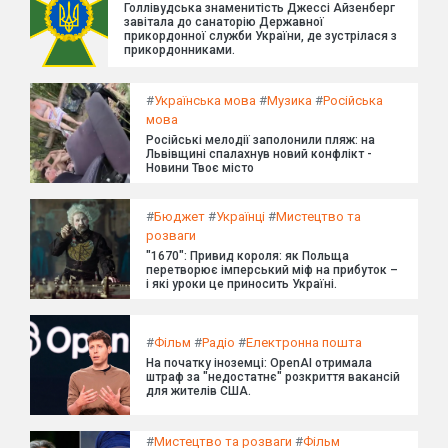
Голлівудська знаменитість Джессі Айзенберг
завітала до санаторію Державної
прикордонної служби України, де зустрілася з
прикордонниками.
#
Українська мова
#
Музика
#
Російська
мова
Російські мелодії заполонили пляж: на
Львівщині спалахнув новий конфлікт -
Новини Твоє місто
#
Бюджет
#
Українці
#
Мистецтво та
розваги
"1670": Привид короля: як Польща
перетворює імперський міф на прибуток –
і які уроки це приносить Україні.
#
Фільм
#
Радіо
#
Електронна пошта
На початку іноземці: OpenAI отримала
штраф за "недостатнє" розкриття вакансій
для жителів США.
#
Мистецтво та розваги
#
Фільм