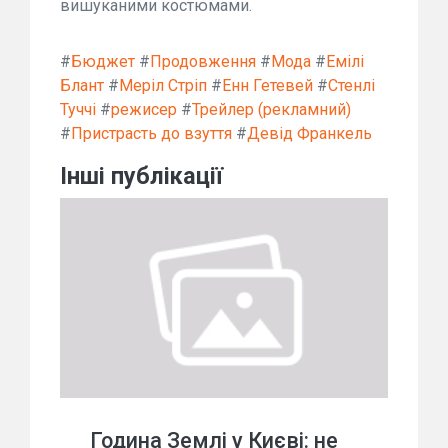
вишуканими костюмами.
#
Бюджет
#
Продовження
#
Мода
#
Емілі
Блант
#
Меріл Стріп
#
Енн Гетевей
#
Стенлі
Туччі
#
режисер
#
Трейлер (рекламний)
#
Пристрасть до взуття
#
Девід Франкель
Інші публікації
Година Землі у Києві: не