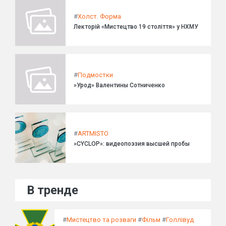
#
Холст. Форма
Лекторій «Мистецтво 19 століття» у НХМУ
#
Подмостки
»Урод» Валентины Сотниченко
#
ARTMISTO
»CYCLOP»: видеопоэзия высшей пробы
В тренде
#
Мистецтво та розваги
#
Фільм
#
Голлівуд