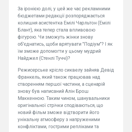
За іронією долі, у цей же час рекламними
бюджетами редакції розпоряджається
колишня асистентка Емілі Чарльтон (Емілі
Блант), яка тепер стала впливовою
фігурою. Чи зможуть жінки знову
об'єднатись, щоби врятувати "Подіум"? І як
їм зможе допомогти у цьому мудрий
Найджел (Стенлі Туччі)?
Режисерське крісло сиквелу зайняв Девід
Франкель, який також працював над
створенням першої частини, а сценарій
знову був написаний Алін Брош
Маккенною. Таким чином, шанувальники
оригінальної стрічки сподіваються, що
новий фільм зможе відтворити його
унікальну атмосферу з напруженими
конфліктами, гострими репліками та