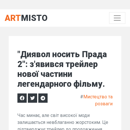
ART
MISTO
"Диявол носить Прада
2": з'явився трейлер
нової частини
легендарного фільму.
#
Мистецтво та
розваги
Час минає, але світ високої моди
залишається невблаганно жорстоким. Це
підтверджує трейлер до продовження