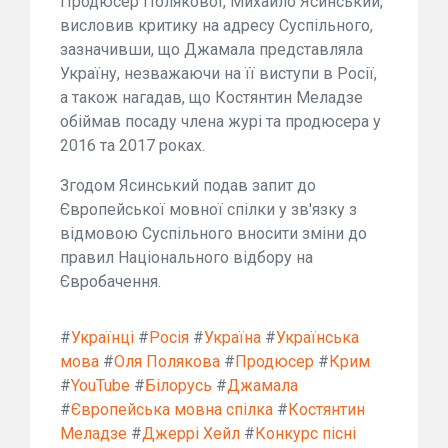
Продюсер Полякової, Михайло Ясинський,
висловив критику на адресу Суспільного,
зазначивши, що Джамала представляла
Україну, незважаючи на її виступи в Росії,
а також нагадав, що Костянтин Меладзе
обіймав посаду члена журі та продюсера у
2016 та 2017 роках.
Згодом Ясинський подав запит до
Європейської мовної спілки у зв'язку з
відмовою Суспільного вносити зміни до
правил Національного відбору на
Євробачення.
#
Українці
#
Росія
#
Україна
#
Українська
мова
#
Оля Полякова
#
Продюсер
#
Крим
#
YouTube
#
Білорусь
#
Джамала
#
Європейська мовна спілка
#
Костянтин
Меладзе
#
Джеррі Хейл
#
Конкурс пісні