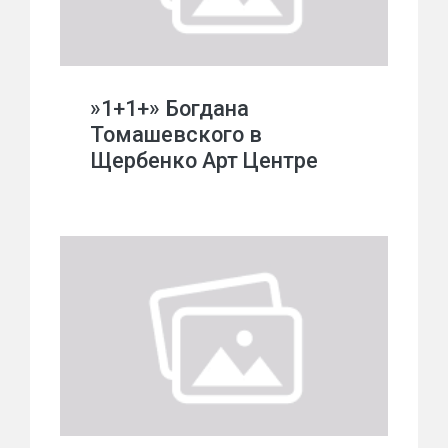
»1+1+» Богдана
Томашевского в
Щербенко Арт Центре