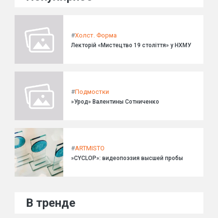
#
Холст. Форма
Лекторій «Мистецтво 19 століття» у НХМУ
#
Подмостки
»Урод» Валентины Сотниченко
#
ARTMISTO
»CYCLOP»: видеопоэзия высшей пробы
В тренде