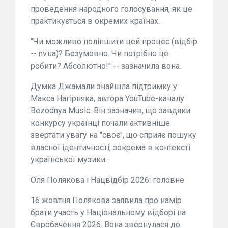
проведення народного голосування, як це
практикується в окремих країнах.
"Чи можливо поліпшити цей процес (відбір
-- nv.ua)? Безумовно. Чи потрібно це
робити? Абсолютно!" -- зазначила вона.
Думка Джамали знайшла підтримку у
Макса Нагірняка, автора YouTube-каналу
Bezodnya Music. Він зазначив, що завдяки
конкурсу українці почали активніше
звертати увагу на "своє", що сприяє пошуку
власної ідентичності, зокрема в контексті
української музики.
Оля Полякова і Нацвідбір 2026: головне
16 жовтня Полякова заявила про намір
брати участь у Національному відборі на
Євробачення 2026. Вона звернулася до