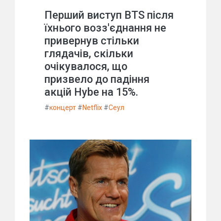
Перший виступ BTS після
їхнього возз'єднання не
привернув стільки
глядачів, скільки
очікувалося, що
призвело до падіння
акцій Hybe на 15%.
#
концерт
#
Netflix
#
Сеул