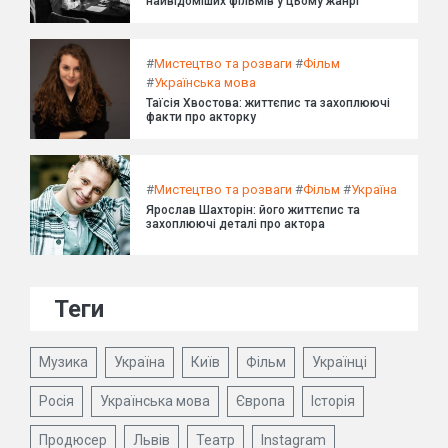
найвідоміших фільмів у цьому жанрі
#
Мистецтво та розваги
#
Фільм
#
Українська мова
Таїсія Хвостова: життєпис та захоплюючі
факти про акторку
#
Мистецтво та розваги
#
Фільм
#
Україна
Ярослав Шахторін: його життєпис та
захоплюючі деталі про актора
Теги
Музика
Україна
Київ
Фільм
Українці
Росія
Українська мова
Європа
Історія
Продюсер
Львів
Театр
Instagram