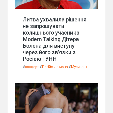
Литва ухвалила рішення
не запрошувати
колишнього учасника
Modern Talking Дітера
Болена для виступу
через його зв'язки з
Росією | УНН
#
концерт
#
Російська мова
#
Музикант