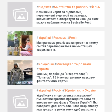
#
Бюджет
#
Мистецтво та розваги
#
Фільм
Безкінечні черги за підписами,
переповнені аудиторії на заходах,
знаменитості з літератури та кіно, до яких
можна наблизитися на BestsellerFest.
#
Українці
#
Реклама
#
Росія
Ми прагнемо реалізувати проект, в якому
сміття перетворюється на мистецькі
твори: звіт із.
#
Концепція
#
Мистецтво та розваги
#
Драма
Фільми, подібні до "Інтерстеллар" і
"Початок": 15 інтелектуальних науково-
фантастичних картин
#
Українці
#
Росія
#
Збройні сили України
Українська спортсменка з художньої
гімнастики вразила президента США та
вперше почула фразу "Слава Україні"! Які
повороти долі спіткали Лілію Подкопаєву,
яка тридцять років тому здобула золоту