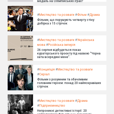
медаль на Олімпійських іграх?
#
Мистецтво та розваги
#
Фільм
#
Драма
Фільми, що порушують четверту стіну:
добірка з 15 стрічок
#
Мистецтво та розваги
#
Українська
мова
#
Російська імперія
26 серпня відбудеться показ
кураторського проєкту під назвою "Чорна
хата всередині мене".
#
Концепція
#
Мистецтво та розваги
#
Серіал
Фільми з розумним та обачливим
головним героєм: понад 20 найяскравіших
стрічок
#
Мистецтво та розваги
#
Драма
#
Підприємництво
Непроникні детективні історії: 20