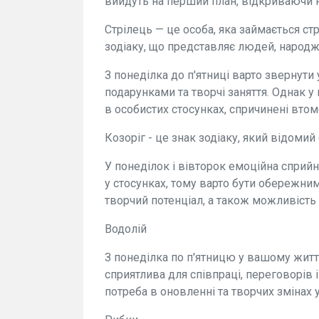
вийдуть на перший план, відкриваючи н
Стрілець — це особа, яка займається с
зодіаку, що представляє людей, народж
З понеділка до п'ятниці варто звернути у
подарунками та творчі заняття. Однак у
в особистих стосунках, спричинені вто
Козоріг - це знак зодіаку, який відомий
У понеділок і вівторок емоційна сприй
у стосунках, тому варто бути обережним
творчий потенціал, а також можливість
Водолій
З понеділка по п'ятницю у вашому житт
сприятлива для співпраці, переговорів і
потреба в оновленні та творчих змінах 