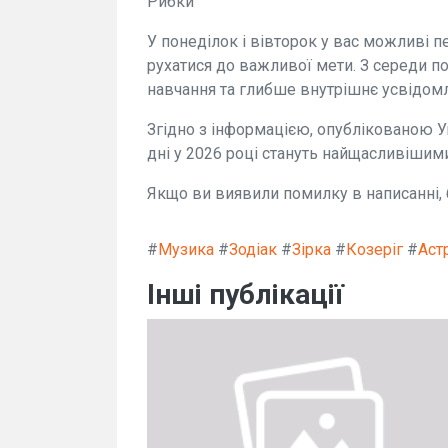
Рибки
У понеділок і вівторок у вас можливі 
рухатися до важливої мети. З середи п
навчання та глибше внутрішнє усвідом
Згідно з інформацією, опублікованою У
дні у 2026 році стануть найщасливішим
Якщо ви виявили помилку в написанні, б
#
Музика
#
Зодіак
#
Зірка
#
Козеріг
#
Аст
Інші публікації