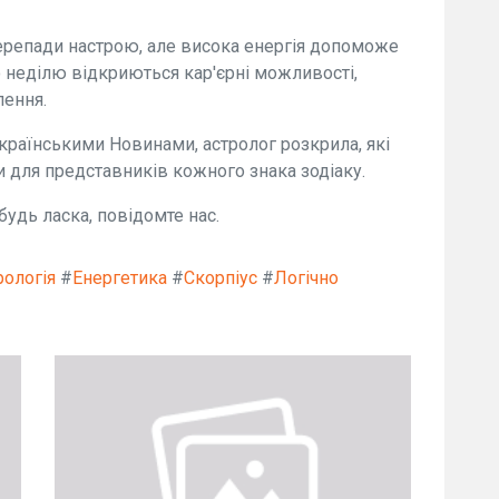
перепади настрою, але висока енергія допоможе
о неділю відкриються кар'єрні можливості,
лення.
країнськими Новинами, астролог розкрила, які
и для представників кожного знака зодіаку.
удь ласка, повідомте нас.
рологія
#
Енергетика
#
Скорпіус
#
Логічно