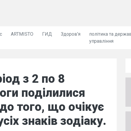
с
ARTMISTO
ГИД
Здоров'я
політика та держа
управління
іод з 2 по 8
оги поділилися
о того, що очікує
сіх знаків зодіаку.