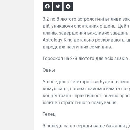
З 2 по 8 лютого астрологічні впливи з
дій, уникаючи спонтанних рішень. Цей 
планів, завершення важливих завдань і
Astrology King детально розкривають, щ
впродовж наступних семи днів.
Гороскоп на 2-8 лютого для всіх знаків 
Овны
У понеділок і вівторок ви будете в змо
комунікації, новим знайомствам та пок
концентрації і практичності значно зро
іспитів і стратегічного планування.
Телец
З понеділка до середи ваше бажання дос