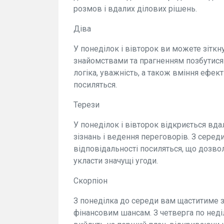
розмов і вдалих ділових рішень.
Діва
У понеділок і вівторок ви можете зітк
знайомствами та прагненням позбутися
логіка, уважність, а також вміння ефек
посиляться.
Терези
У понеділок і вівторок відкриється вда
зізнань і ведення переговорів. З серед
відповідальності посиляться, що дозво
укласти значущі угоди.
Скорпіон
З понеділка до середи вам щаститиме з
фінансовим шансам. З четверга по неділ