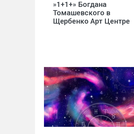
»1+1+» Богдана
Томашевского в
Щербенко Арт Центре