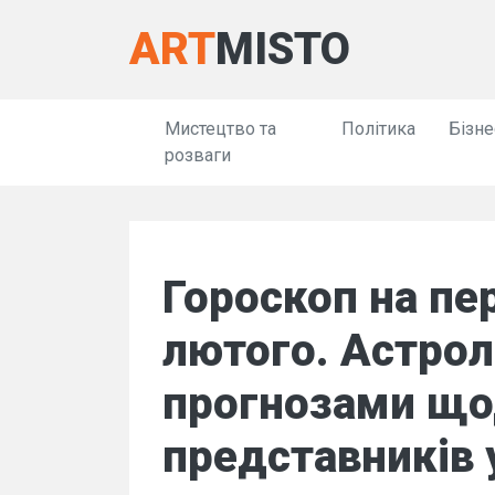
ART
MISTO
Мистецтво та
Політика
Бізне
розваги
Гороскоп на пер
лютого. Астрол
прогнозами щод
представників у