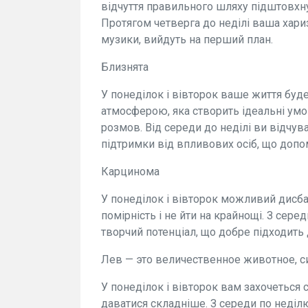
відчуття правильного шляху підштовхнуть
Протягом четверга до неділі ваша харизм
музики, вийдуть на перший план.
Близнята
У понеділок і вівторок ваше життя бу
атмосферою, яка створить ідеальні умов
розмов. Від середи до неділі ви відчув
підтримки від впливових осіб, що допо
Карцинома
У понеділок і вівторок можливий дисба
помірність і не йти на крайнощі. З серед
творчий потенціал, що добре підходить
Лев — это величественное животное, с
У понеділок і вівторок вам захочеться 
даватися складніше. З середи по неділ