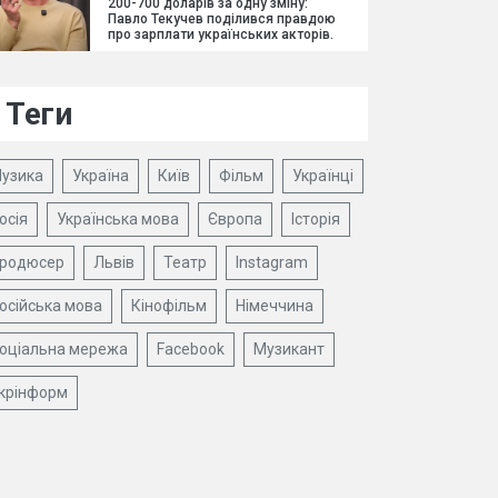
200-700 доларів за одну зміну:
Павло Текучев поділився правдою
про зарплати українських акторів.
Теги
узика
Україна
Київ
Фільм
Українці
осія
Українська мова
Європа
Історія
родюсер
Львів
Театр
Instagram
осійська мова
Кінофільм
Німеччина
оціальна мережа
Facebook
Музикант
крінформ