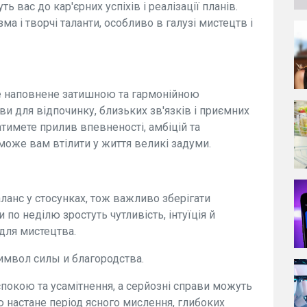
 вас до кар'єрних успіхів і реалізації планів.
а і творчі таланти, особливо в галузі мистецтв і
де наповнене затишною та гармонійною
и для відпочинку, близьких зв'язків і приємних
атимете прилив впевненості, амбіцій та
може вам втілити у життя великі задуми.
ланс у стосунках, тож важливо зберігати
и по неділю зростуть чутливість, інтуїція й
 для мистецтва.
имвол силы и благородства.
спокою та усамітнення, а серйозні справи можуть
ю настане період ясного мислення, глибоких