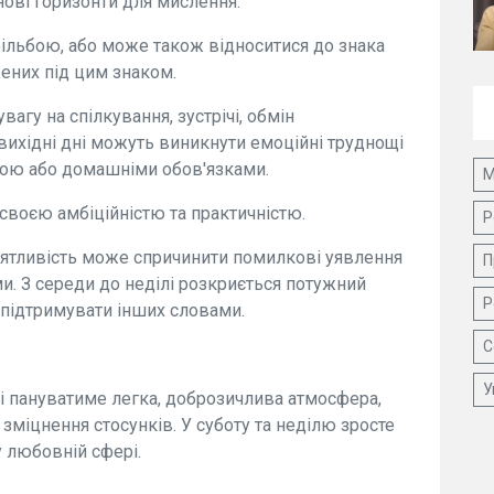
ові горизонти для мислення.
трільбою, або може також відноситися до знака
ених під цим знаком.
вагу на спілкування, зустрічі, обмін
 вихідні дні можуть виникнути емоційні труднощі
мою або домашніми обов'язками.
М
 своєю амбіційністю та практичністю.
Р
нятливість може спричинити помилкові уявлення
П
и. З середи до неділі розкриється потужний
Р
 підтримувати інших словами.
С
У
і пануватиме легка, доброзичлива атмосфера,
 зміцнення стосунків. У суботу та неділю зросте
у любовній сфері.