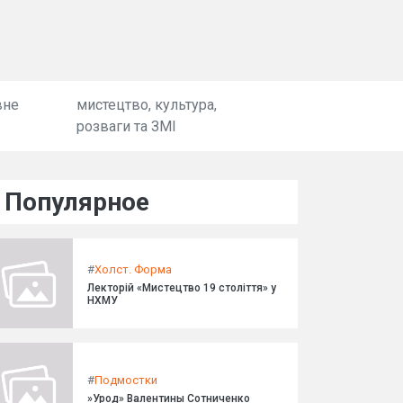
вне
мистецтво, культура,
розваги та ЗМІ
Популярное
#
Холст. Форма
Лекторій «Мистецтво 19 століття» у
НХМУ
#
Подмостки
»Урод» Валентины Сотниченко