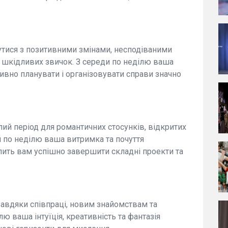
нутися з позитивними змінами, несподіваними
 шкідливих звичок. З середи по неділю ваша
тивно планувати і організовувати справи значно
лий період для романтичних стосунків, відкритих
и по неділю ваша витримка та почуття
лить вам успішно завершити складні проекти та
авдяки співпраці, новим знайомствам та
ю ваша інтуїція, креативність та фантазія