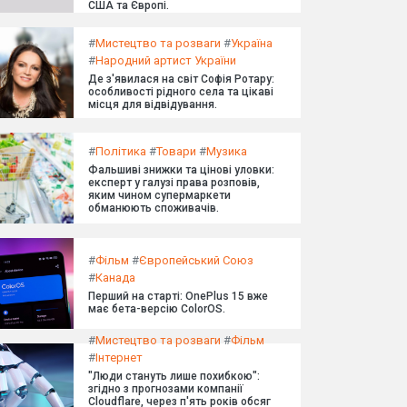
США та Європі.
#
Мистецтво та розваги
#
Україна
#
Народний артист України
Де з'явилася на світ Софія Ротару:
особливості рідного села та цікаві
місця для відвідування.
#
Політика
#
Товари
#
Музика
Фальшиві знижки та цінові уловки:
експерт у галузі права розповів,
яким чином супермаркети
обманюють споживачів.
#
Фільм
#
Європейський Союз
#
Канада
Перший на старті: OnePlus 15 вже
має бета-версію ColorOS.
#
Мистецтво та розваги
#
Фільм
#
Інтернет
"Люди стануть лише похибкою":
згідно з прогнозами компанії
Cloudflare, через п'ять років обсяг