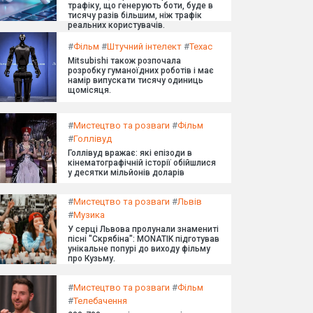
трафіку, що генерують боти, буде в
тисячу разів більшим, ніж трафік
реальних користувачів.
#
Фільм
#
Штучний інтелект
#
Техас
Mitsubishi також розпочала
розробку гуманоїдних роботів і має
намір випускати тисячу одиниць
щомісяця.
#
Мистецтво та розваги
#
Фільм
#
Голлівуд
Голлівуд вражає: які епізоди в
кінематографічній історії обійшлися
у десятки мільйонів доларів
#
Мистецтво та розваги
#
Львів
#
Музика
У серці Львова пролунали знамениті
пісні "Скрябіна": MONATIK підготував
унікальне попурі до виходу фільму
про Кузьму.
#
Мистецтво та розваги
#
Фільм
#
Телебачення