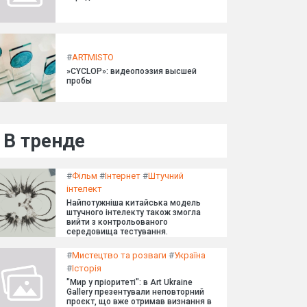
#
ARTMISTO
»CYCLOP»: видеопоэзия высшей
пробы
В тренде
#
Фільм
#
Інтернет
#
Штучний
інтелект
Найпотужніша китайська модель
штучного інтелекту також змогла
вийти з контрольованого
середовища тестування.
#
Мистецтво та розваги
#
Україна
#
Історія
"Мир у пріоритеті": в Art Ukraine
Gallery презентували неповторний
проєкт, що вже отримав визнання в