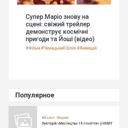
Супер Маріо знову на
сцені: свіжий трейлер
демонструє космічні
пригоди та Йоші (відео)
#
Фільм
#
Чумацький Шлях
#
Анімація
Популярное
#
Холст. Форма
Лекторій «Мистецтво 19 століття» у НХМУ