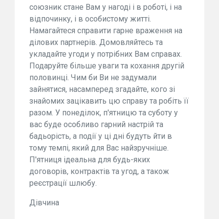
союзник стане Вам у нагоді і в роботі, і на
відпочинку, і в особистому житті.
Намагайтеся справити гарне враження на
ділових партнерів. Домовляйтесь та
укладайте угоди у потрібних Вам справах.
Подаруйте більше уваги та кохання другій
половинці. Чим би Ви не задумали
зайнятися, насамперед згадайте, кого зі
знайомих зацікавить цю справу та робіть її
разом. У понеділок, п'ятницю та суботу у
вас буде особливо гарний настрій та
бадьорість, а події у ці дні будуть йти в
тому темпі, який для Вас найзручніше.
П'ятниця ідеальна для будь-яких
договорів, контрактів та угод, а також
реєстрації шлюбу.
Дівчина