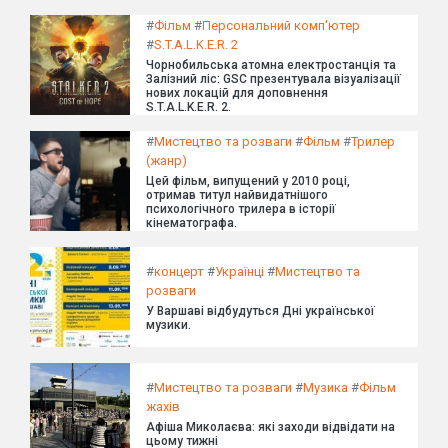
#
Фільм
#
Персональний комп'ютер
#
S.T.A.L.K.E.R. 2
Чорнобильська атомна електростанція та
Залізний ліс: GSC презентувала візуалізації
нових локацій для доповнення
S.T.A.L.K.E.R. 2.
#
Мистецтво та розваги
#
Фільм
#
Трилер
(жанр)
Цей фільм, випущений у 2010 році,
отримав титул найвидатнішого
психологічного трилера в історії
кінематографа.
#
концерт
#
Українці
#
Мистецтво та
розваги
У Варшаві відбудуться Дні української
музики.
#
Мистецтво та розваги
#
Музика
#
Фільм
жахів
Афіша Миколаєва: які заходи відвідати на
цьому тижні