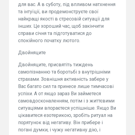
для вас. А в суботу, під впливом натхнення
та інтуїції, ви продемонструєте свої
найкращі якості в стресовій ситуації для
інших. Це хороший час, щоб закінчити
справи січня та підготуватися до
спокійного початку лютого.
Двойняците
Двойняците, присвятіть тиждень
самопізнанню та боротьбі з внутрішніми
страхами. Зовнішня активність забере у
Вас багато сил та принесе лише тимчасові
успіхи. А от якщо зараз Ви займетеся
самовдосконаленням, потім і з життєвими
ситуаціями впораєтеся успішніше. Якщо Ви
цікавитеся езотерикою, зробіть ритуал на
порятунок від негативу. Він прибере і
погані думки, і чужу негативну дію, і