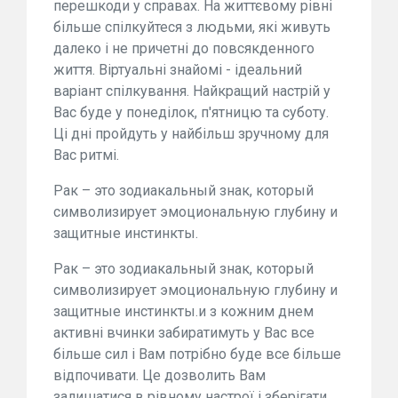
перешкоди у справах. На життєвому рівні
більше спілкуйтеся з людьми, які живуть
далеко і не причетні до повсякденного
життя. Віртуальні знайомі - ідеальний
варіант спілкування. Найкращий настрій у
Вас буде у понеділок, п'ятницю та суботу.
Ці дні пройдуть у найбільш зручному для
Вас ритмі.
Рак – это зодиакальный знак, который
символизирует эмоциональную глубину и
защитные инстинкты.
Рак – это зодиакальный знак, который
символизирует эмоциональную глубину и
защитные инстинкты.и з кожним днем
активні вчинки забиратимуть у Вас все
більше сил і Вам потрібно буде все більше
відпочивати. Це дозволить Вам
залишатися в рівному настрої і зберігати