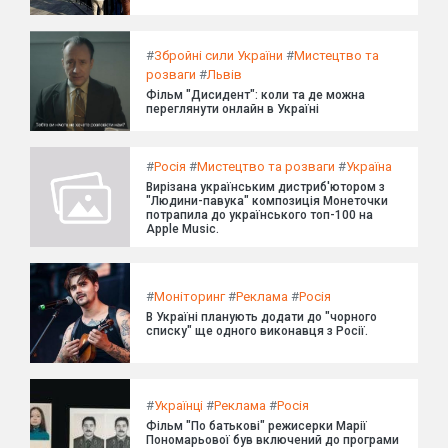
#
Збройні сили України
#
Мистецтво та
розваги
#
Львів
Фільм "Дисидент": коли та де можна
переглянути онлайн в Україні
#
Росія
#
Мистецтво та розваги
#
Україна
Вирізана українським дистриб'ютором з
"Людини-павука" композиція Монеточки
потрапила до українського топ-100 на
Apple Music.
#
Моніторинг
#
Реклама
#
Росія
В Україні планують додати до "чорного
списку" ще одного виконавця з Росії.
#
Українці
#
Реклама
#
Росія
Фільм "По батькові" режисерки Марії
Пономарьової був включений до програми