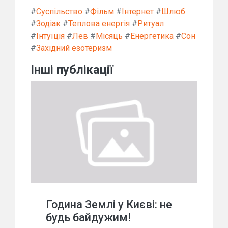
#
Суспільство
#
Фільм
#
Інтернет
#
Шлюб
#
Зодіак
#
Теплова енергія
#
Ритуал
#
Інтуїція
#
Лев
#
Місяць
#
Енергетика
#
Сон
#
Західний езотеризм
Інші публікації
Година Землі у Києві: не
будь байдужим!