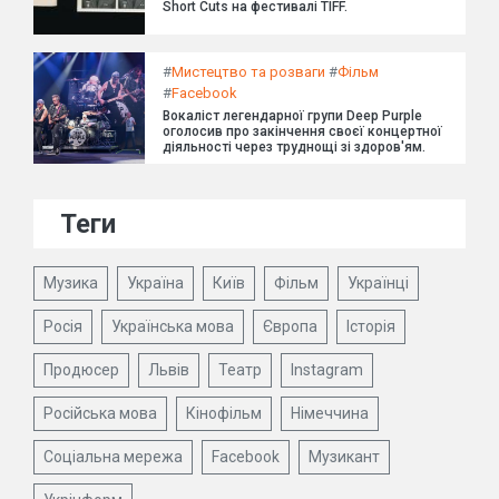
Short Cuts на фестивалі TIFF.
#
Мистецтво та розваги
#
Фільм
#
Facebook
Вокаліст легендарної групи Deep Purple
оголосив про закінчення своєї концертної
діяльності через труднощі зі здоров'ям.
Теги
Музика
Україна
Київ
Фільм
Українці
Росія
Українська мова
Європа
Історія
Продюсер
Львів
Театр
Instagram
Російська мова
Кінофільм
Німеччина
Соціальна мережа
Facebook
Музикант