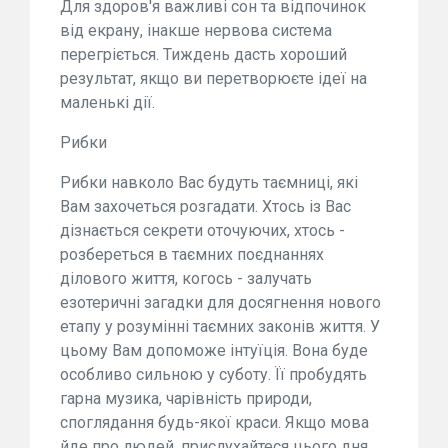
Для здоров'я важливі сон та відпочинок
від екрану, інакше нервова система
перегріється. Тиждень дасть хороший
результат, якщо ви перетворюєте ідеї на
маленькі дії.
Рибки
Рибки навколо Вас будуть таємниці, які
Вам захочеться розгадати. Хтось із Вас
дізнається секрети оточуючих, хтось -
розбереться в таємних поєднаннях
ділового життя, когось - залучать
езотеричні загадки для досягнення нового
етапу у розумінні таємних законів життя. У
цьому Вам допоможе інтуїція. Вона буде
особливо сильною у суботу. Її пробудять
гарна музика, чарівність природи,
споглядання будь-якої краси. Якщо мова
йде про людей, прислухайтеся цього дня