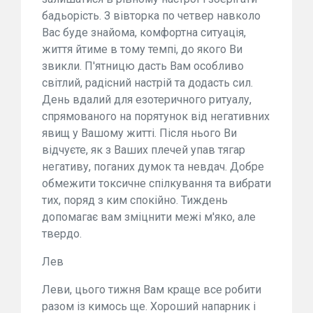
бадьорість. З вівторка по четвер навколо
Вас буде знайома, комфортна ситуація,
життя йтиме в тому темпі, до якого Ви
звикли. П'ятницю дасть Вам особливо
світлий, радісний настрій та додасть сил.
День вдалий для езотеричного ритуалу,
спрямованого на порятунок від негативних
явищ у Вашому житті. Після нього Ви
відчуєте, як з Ваших плечей упав тягар
негативу, поганих думок та невдач. Добре
обмежити токсичне спілкування та вибрати
тих, поряд з ким спокійно. Тиждень
допомагає вам зміцнити межі м'яко, але
твердо.
Лев
Леви, цього тижня Вам краще все робити
разом із кимось ще. Хороший напарник і