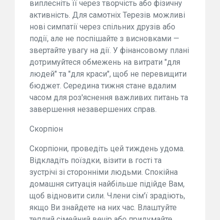
виплесніть її через творчість або фізичну
активність. Для самотніх Терезів можливі
нові симпатії через спільних друзів або
події, але не поспішайте з висновками —
звертайте увагу на дії. У фінансовому плані
дотримуйтеся обмежень на витрати "для
людей" та "для краси", щоб не перевищити
бюджет. Середина тижня стане вдалим
часом для роз'яснення важливих питань та
завершення незавершених справ.
Скорпіон
Скорпіони, проведіть цей тиждень удома.
Відкладіть поїздки, візити в гості та
зустрічі зі сторонніми людьми. Спокійна
домашня ситуація найбільше підійде Вам,
щоб відновити сили. Члени сім'ї зрадіють,
якщо Ви знайдете на них час. Влаштуйте
теплий сімейний вечір або придумайте