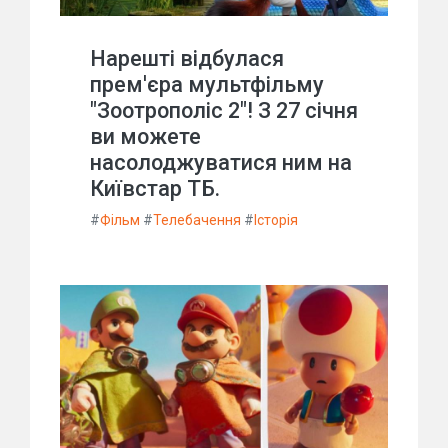
Нарешті відбулася
прем'єра мультфільму
"Зоотрополіс 2"! З 27 січня
ви можете
насолоджуватися ним на
Київстар ТБ.
#
Фільм
#
Телебачення
#
Історія