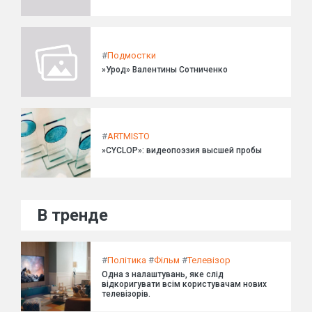
#
Подмостки
»Урод» Валентины Сотниченко
#
ARTMISTO
»CYCLOP»: видеопоэзия высшей пробы
В тренде
#
Політика
#
Фільм
#
Телевізор
Одна з налаштувань, яке слід
відкоригувати всім користувачам нових
телевізорів.