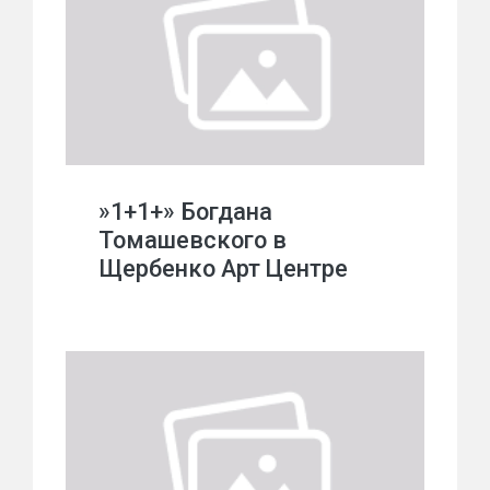
»1+1+» Богдана
Томашевского в
Щербенко Арт Центре