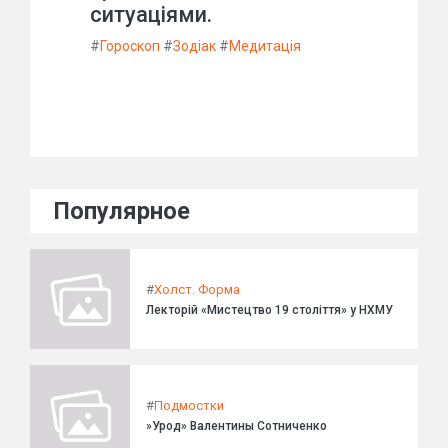
ситуаціями.
#
Гороскоп
#
Зодіак
#
Медитація
Популярное
#
Холст. Форма
Лекторій «Мистецтво 19 століття» у НХМУ
#
Подмостки
»Урод» Валентины Сотниченко