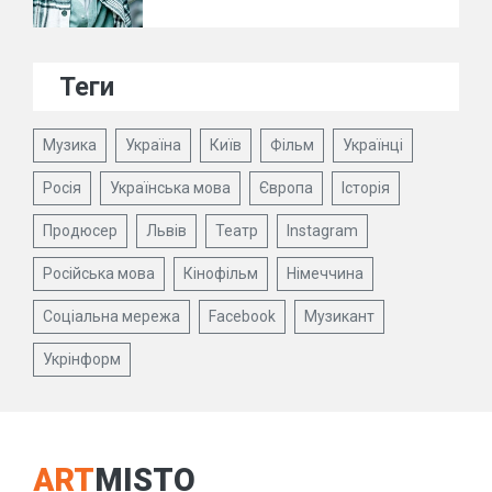
Теги
Музика
Україна
Київ
Фільм
Українці
Росія
Українська мова
Європа
Історія
Продюсер
Львів
Театр
Instagram
Російська мова
Кінофільм
Німеччина
Соціальна мережа
Facebook
Музикант
Укрінформ
ART
MISTO