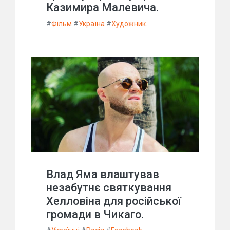
Казимира Малевича.
#
Фільм
#
Україна
#
Художник.
Влад Яма влаштував
незабутнє святкування
Хелловіна для російської
громади в Чикаго.