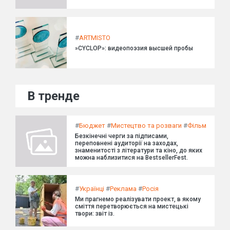
#
ARTMISTO
»CYCLOP»: видеопоэзия высшей пробы
В тренде
#
Бюджет
#
Мистецтво та розваги
#
Фільм
Безкінечні черги за підписами,
переповнені аудиторії на заходах,
знаменитості з літератури та кіно, до яких
можна наблизитися на BestsellerFest.
#
Українці
#
Реклама
#
Росія
Ми прагнемо реалізувати проект, в якому
сміття перетворюється на мистецькі
твори: звіт із.