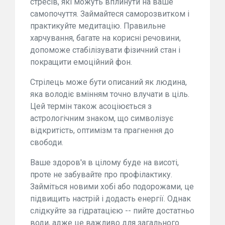
стресів, які можуть вплинути на ваше
самопочуття. Займайтеся саморозвитком і
практикуйте медитацію. Правильне
харчування, багате на корисні речовини,
допоможе стабілізувати фізичний стан і
покращити емоційний фон.
Стрілець може бути описаний як людина,
яка володіє вмінням точно влучати в ціль.
Цей термін також асоціюється з
астрологічним знаком, що символізує
відкритість, оптимізм та прагнення до
свободи.
Ваше здоров'я в цілому буде на висоті,
проте не забувайте про профілактику.
Займіться новими хобі або подорожами, це
підвищить настрій і додасть енергії. Однак
слідкуйте за гідратацією -- пийте достатньо
води, адже це важливо для загального