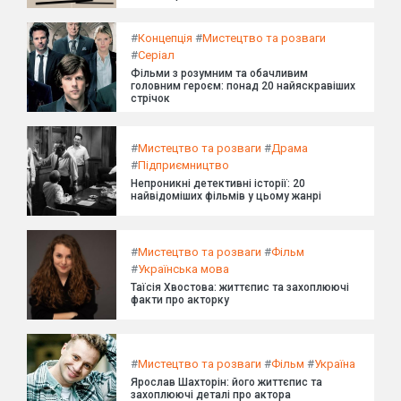
#
Концепція
#
Мистецтво та розваги
#
Серіал
Фільми з розумним та обачливим
головним героєм: понад 20 найяскравіших
стрічок
#
Мистецтво та розваги
#
Драма
#
Підприємництво
Непроникні детективні історії: 20
найвідоміших фільмів у цьому жанрі
#
Мистецтво та розваги
#
Фільм
#
Українська мова
Таїсія Хвостова: життєпис та захоплюючі
факти про акторку
#
Мистецтво та розваги
#
Фільм
#
Україна
Ярослав Шахторін: його життєпис та
захоплюючі деталі про актора