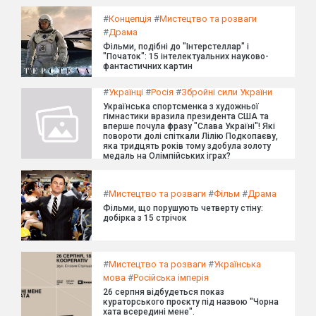
#
Концепція
#
Мистецтво та розваги
#
Драма
Фільми, подібні до "Інтерстеллар" і
"Початок": 15 інтелектуальних науково-
фантастичних картин
#
Українці
#
Росія
#
Збройні сили України
Українська спортсменка з художньої
гімнастики вразила президента США та
вперше почула фразу "Слава Україні"! Які
повороти долі спіткали Лілію Подкопаєву,
яка тридцять років тому здобула золоту
медаль на Олімпійських іграх?
#
Мистецтво та розваги
#
Фільм
#
Драма
Фільми, що порушують четверту стіну:
добірка з 15 стрічок
#
Мистецтво та розваги
#
Українська
мова
#
Російська імперія
26 серпня відбудеться показ
кураторського проєкту під назвою "Чорна
хата всередині мене".