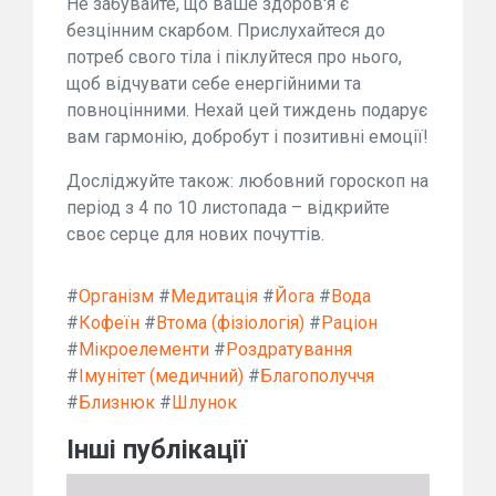
Не забувайте, що ваше здоров'я є
безцінним скарбом. Прислухайтеся до
потреб свого тіла і піклуйтеся про нього,
щоб відчувати себе енергійними та
повноцінними. Нехай цей тиждень подарує
вам гармонію, добробут і позитивні емоції!
Досліджуйте також: любовний гороскоп на
період з 4 по 10 листопада – відкрийте
своє серце для нових почуттів.
#
Організм
#
Медитація
#
Йога
#
Вода
#
Кофеїн
#
Втома (фізіологія)
#
Раціон
#
Мікроелементи
#
Роздратування
#
Імунітет (медичний)
#
Благополуччя
#
Близнюк
#
Шлунок
Інші публікації