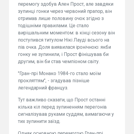
перемогу здобув Ален Прост, але завдяки
зупинці гонки через червоний прапор, він
отримав лише половину очок згідно з
тодішніми правилами. Це стало
вирішальним моментом: в кінці сезону він
поступився титулом Нікі Лауді всього на
пів очка. Доля виявилася іронічною: якби
гонку не зупинили, і Прост фінішував би
другим, він би став чемпіоном світу.
"Гран-прі Монако 1984-го стало моїм
прокляттям", - згадував пізніше
легендарний француз.
Тут важливо сказати, що Прост останні
кілька кіл перед зупиненням перегонів
сигналізував руками суддям, вимагаючи у
тих зупинити заїзд.
Однак основною перемогою Гран-прі