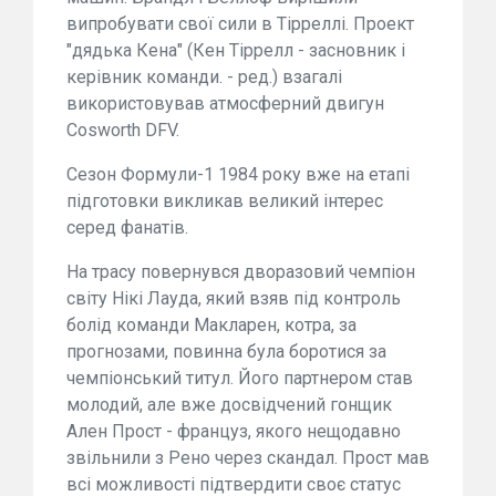
випробувати свої сили в Тірреллі. Проект
"дядька Кена" (Кен Тіррелл - засновник і
керівник команди. - ред.) взагалі
використовував атмосферний двигун
Cosworth DFV.
Сезон Формули-1 1984 року вже на етапі
підготовки викликав великий інтерес
серед фанатів.
На трасу повернувся дворазовий чемпіон
світу Нікі Лауда, який взяв під контроль
болід команди Макларен, котра, за
прогнозами, повинна була боротися за
чемпіонський титул. Його партнером став
молодий, але вже досвідчений гонщик
Ален Прост - француз, якого нещодавно
звільнили з Рено через скандал. Прост мав
всі можливості підтвердити своє статус