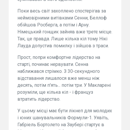
Поки весь світ захоплено спостерігав за
неймовірними витівками Сенни, Беллоф
обійшов Росберга, а потім і Арну.
Німецький гонщик зайняв вже третє місце.
Так, це правда. Лише кілька кіл тому Нікі
Лауда допустив помилку і зійшов з траси.
Прост, попри комфортне лідерство на
старті, починає нервувати. Сенна
наближався стрімко. З 30-секундного
відставання лишалося вже менш ніж
десять, потім п'ять... потім три. У Макларені
розуміли, ще кілька кіл - і француз
втратить лідерство.
У цьому місці має бути лікнеп для молодих
і юних шанувальників Формули-1. Уявіть,
Габріель Бортолето на Заубері стартує в