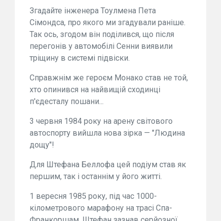
Згадайте інженера Тоулмена Пета
Сімондса, про якого ми згадували раніше.
Так ось, згодом він поділився, що після
перегонів у автомобілі Сенни виявили
тріщину в системі підвіски.
Справжнім же героєм Монако став не той,
хто опинився на найвищій сходинці
п'єдесталу пошани...
3 червня 1984 року на арену світового
автоспорту вийшла нова зірка — "Людина
дощу"!
Для Штефана Беллофа цей подіум став як
першим, так і останнім у його житті.
1 вересня 1985 року, під час 1000-
кілометрового марафону на трасі Спа-
Франкоршам, Штефан зазнав серйозної