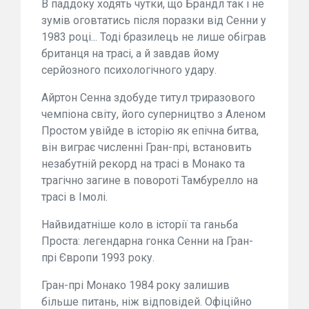
В паддоку ходять чутки, що Брандл так і не
зумів оговтатись після поразки від Сенни у
1983 році... Тоді бразилець не лише обіграв
британця на трасі, а й завдав йому
серйозного психологічного удару.
Айртон Сенна здобуде титул триразового
чемпіона світу, його суперництво з Аленом
Простом увійде в історію як епічна битва,
він виграє численні Гран-прі, встановить
незабутній рекорд на трасі в Монако та
трагічно загине в повороті Тамбурелло на
трасі в Імолі.
Найвидатніше коло в історії та ганьба
Проста: легендарна гонка Сенни на Гран-
прі Європи 1993 року.
Гран-прі Монако 1984 року залишив
більше питань, ніж відповідей. Офіційно