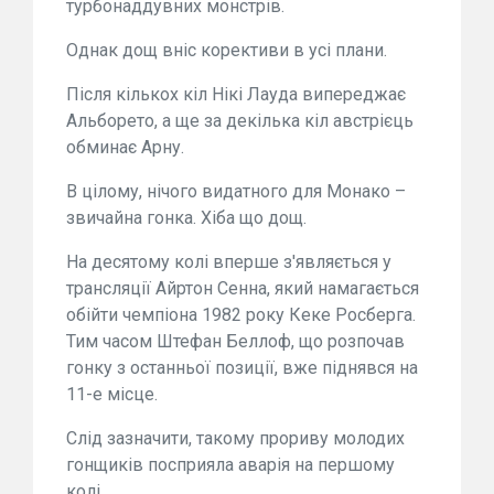
турбонаддувних монстрів.
Однак дощ вніс корективи в усі плани.
Після кількох кіл Нікі Лауда випереджає
Альборето, а ще за декілька кіл австрієць
обминає Арну.
В цілому, нічого видатного для Монако –
звичайна гонка. Хіба що дощ.
На десятому колі вперше з'являється у
трансляції Айртон Сенна, який намагається
обійти чемпіона 1982 року Кеке Росберга.
Тим часом Штефан Беллоф, що розпочав
гонку з останньої позиції, вже піднявся на
11-е місце.
Слід зазначити, такому прориву молодих
гонщиків посприяла аварія на першому
колі.