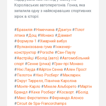
Королівських автоперегонів. Гонка, яка
запалила одну з найяскравіших спортивних
зірок в історії.
#
Бразилія
#
Німеччина
#
Двигун
#
Пілот
літака
#
Дощ
#
Монако
#
Діамант
#
Формула-1
#
Хмарний вибух
#
Вулканізована гума
#
Інженер-
конструктор
#
Porsche
#
Сан-Паулу
#
Австрійці
#
Болід (авто)
#
Автомобільний
спорт
#
Сенне (річка)
#
Гран-прі Монако
#
Нікі Лауда
#
Айртон Сенна
#
Ален Прост
#
Пелотон
#
Ніко Росберг
#
Макларен.
#
Округ Тиррелл, Північна Кароліна
#
Монте-Карло
#
Мікеле Альборето
#
Мартін
Брандл
#
Кеке Росберг
#
Косворт.
#
Болід
#
Макс Ферстаппен
#
Фернандо Алонсо
#
Circuit de Spa-Francorchamps