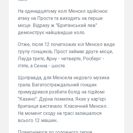
На одинадцятому колі Менсел здійснює
атаку на Проста та виходить на перше
місце. Відразу ж "Британський лев"
демонструє найшвидше коло.
Отже, після 12 початкових кіл Менсел веде
групу гонщиків, Прост займає друге місце,
Лауда третє, Арну - четверте, Росберг -
п'яте, а Сенна - шосте.
Щоправда, для Менсела недовго музика
грала. Багатостраждальний гонщик
примудрився розбити болід на підйомі
"Казино". Дурна помилка. Яких у кар'єрі
британця вистачало. Класичний Менсел...
На момент сходу на трасі залишалося
всього 12 машин...
Повернімося до головного героя.