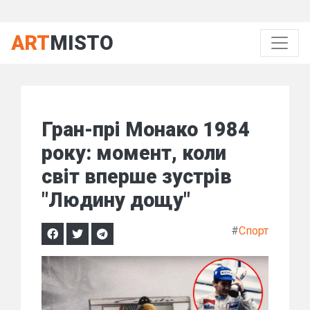
ART
MISTO
Гран-прі Монако 1984
року: момент, коли
світ вперше зустрів
"Людину дощу"
#
Спорт