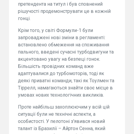
претендента на титул і був сповнений
рішучості продемонструвати це в кожній
гонці.
Крім того, у світі Формули-1 були
запроваджені нові зміни в регламенті:
встановлено обмеження на споживання
пального, введені сучасні турбодвигуни та
акцентовано увагу на безпеці гонок.
Більшість провідних команд вже
адаптувалися до турбомоторів, тоді як
деякі приватні команди, такі як Тоулмен та
Тіррелл, намагаються знайти своє місце в
умовах нових технологічних викликів.
Проте найбільш захоплюючим у всій цій
ситуації були не технічні аспекти, а
особистості. У пелотоні з'явився новий
талант із Бразилії – Айртон Сенна, який