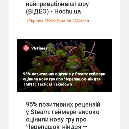
найпривабливіші шоу
(ВІДЕО) - Hochu.ua
#
Україна
#
РБК-Україна
#
Музика
95% позитивних рецензій
у Steam: геймери високо
оцінили нову гру про
Черепашок-ніндзя —