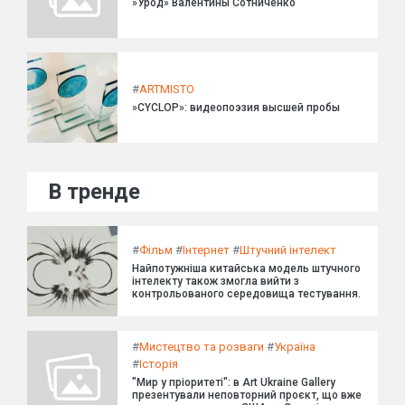
»Урод» Валентины Сотниченко
#
ARTMISTO
»CYCLOP»: видеопоэзия высшей пробы
В тренде
#
Фільм
#
Інтернет
#
Штучний інтелект
Найпотужніша китайська модель штучного
інтелекту також змогла вийти з
контрольованого середовища тестування.
#
Мистецтво та розваги
#
Україна
#
Історія
"Мир у пріоритеті": в Art Ukraine Gallery
презентували неповторний проєкт, що вже