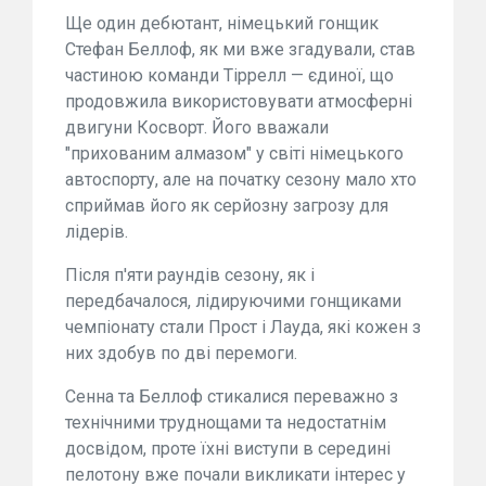
Ще один дебютант, німецький гонщик
Стефан Беллоф, як ми вже згадували, став
частиною команди Тіррелл — єдиної, що
продовжила використовувати атмосферні
двигуни Косворт. Його вважали
"прихованим алмазом" у світі німецького
автоспорту, але на початку сезону мало хто
сприймав його як серйозну загрозу для
лідерів.
Після п'яти раундів сезону, як і
передбачалося, лідируючими гонщиками
чемпіонату стали Прост і Лауда, які кожен з
них здобув по дві перемоги.
Сенна та Беллоф стикалися переважно з
технічними труднощами та недостатнім
досвідом, проте їхні виступи в середині
пелотону вже почали викликати інтерес у