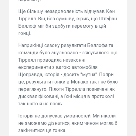
Ще більшу незадоволеність відчував Кен
Тіррелл. Він, без сумніву, вірив, що Штефан
Беллоф міг би здобути перемогу в цій
гонці.
Наприкінці сезону результати Беллофа та
команди було анульовано - з'ясувалося, що
Тіррелл проводила незаконні
експерименти з вагою автомобіля.
Щоправда, історія - досить "мутна". Попри
це, результати гонки в Монако так і не було
переглянуто. Пілоти Тіррелла позначені як
дискваліфіковані, а їхні місця в протоколі
так ніхто й не посів.
Історія не допускає умовностей. Ми ніколи
не зможемо дізнатися, яким чином могла б
закінчитися ця гонка.