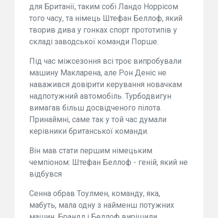
для Британії, таким собі Ландо Норрісом
того часу, та німець Штефан Беллоф, який
творив дива у гонках спорт прототипів у
складі заводської команди Порше.
Під час міжсезоння всі троє випробували
машину Макларена, але Рон Деніс не
наважився довірити керування новачкам
надпотужний автомобіль. Турбодвигун
вимагав більш досвідченого пілота.
Принаймні, саме так у той час думали
керівники британської команди.
Він мав стати першим німецьким
чемпіоном: Штефан Беллоф - геній, який не
відбувся
Сенна обрав Тоулмен, команду, яка,
мабуть, мала одну з найменш потужних
машин. Брандл і Беллоф вирішили