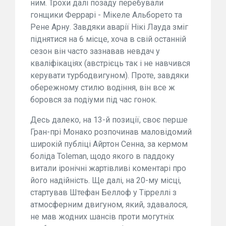
ним. Трохи далі позаду перебували
гонщики Феррарі - Мікеле Альборето та
Рене Арну. Завдяки аварії Нікі Лауда зміг
піднятися на 6 місце, хоча в свій останній
сезон він часто зазнавав невдач у
кваліфікаціях (австрієць так і не навчився
керувати турбодвигуном). Проте, завдяки
обережному стилю водіння, він все ж
боровся за подіуми під час гонок.
Десь далеко, на 13-й позиції, своє перше
Гран-прі Монако розпочинав маловідомий
широкій публіці Айртон Сенна, за кермом
боліда Toleman, щодо якого в паддоку
витали іронічні жартівливі коментарі про
його надійність. Ще далі, на 20-му місці,
стартував Штефан Беллоф у Тірреллі з
атмосферним двигуном, який, здавалося,
не мав жодних шансів проти могутніх