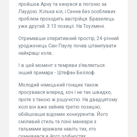
пройшов Арну та кинувся в погоню за
Лаудою. Кілька кіл, і Сенна без особливих
проблем проходить австрійця. Бразилець
уже другий. З 13 позиції. На Тоулмені.
Отримавши оперативний простір, 24-річний
уродженець Сан-Паулу почав штампувати
найкращі кола...
І в цей момент з темряви з'являється
інший примара - Штефан Беллоф.
Молодий німецький гонщик також
просувався вперед, хоч і не так швидко,
проте з такою ж рішучістю. На двадцятому
колі він вже зайняв третю позицію,
обійшовши відомих конкурентів. Його
сміливий стиль та пізні маневри з
гальмами вражали навіть тих, хто
сумнівався в його здібностях.