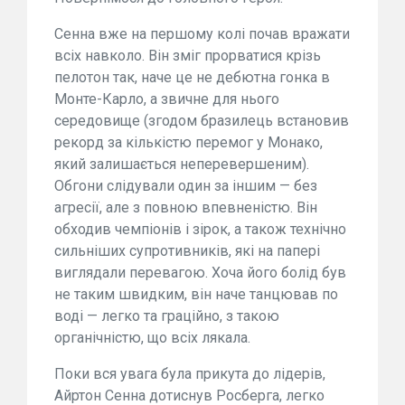
Сенна вже на першому колі почав вражати
всіх навколо. Він зміг прорватися крізь
пелотон так, наче це не дебютна гонка в
Монте-Карло, а звичне для нього
середовище (згодом бразилець встановив
рекорд за кількістю перемог у Монако,
який залишається неперевершеним).
Обгони слідували один за іншим — без
агресії, але з повною впевненістю. Він
обходив чемпіонів і зірок, а також технічно
сильніших супротивників, які на папері
виглядали перевагою. Хоча його болід був
не таким швидким, він наче танцював по
воді — легко та граційно, з такою
органічністю, що всіх лякала.
Поки вся увага була прикута до лідерів,
Айртон Сенна дотиснув Росберга, легко