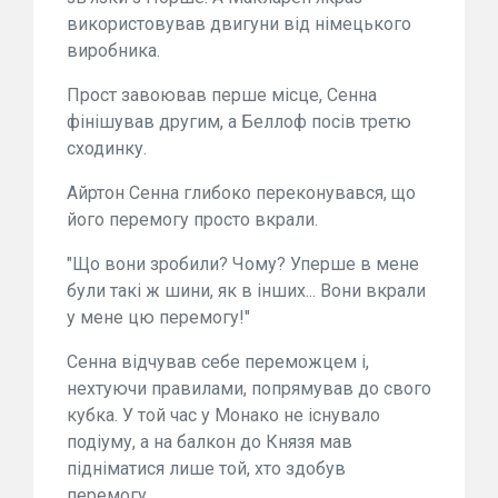
використовував двигуни від німецького
виробника.
Прост завоював перше місце, Сенна
фінішував другим, а Беллоф посів третю
сходинку.
Айртон Сенна глибоко переконувався, що
його перемогу просто вкрали.
"Що вони зробили? Чому? Уперше в мене
були такі ж шини, як в інших... Вони вкрали
у мене цю перемогу!"
Сенна відчував себе переможцем і,
нехтуючи правилами, попрямував до свого
кубка. У той час у Монако не існувало
подіуму, а на балкон до Князя мав
підніматися лише той, хто здобув
перемогу.