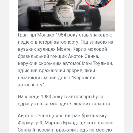
Гран-прі Монако 1984 року став знаковою
подією в історії автоспорту. Під зливою на
вузьких вулицях Монте-Карло молодий
бразильський гонщик Айртон Сенна,
керуючи скромним автомобілем Тоулмен,
здійснив вражаючий прорив, який
назавжди змінив долю "Королеви
автоспорту".
На кінець 1983 року в автоспорті було
одразу кілька молодих яскравих талантів.
Айртон Сенна щойно виграв британську
Формулу-3, Мартіна Брандла, якого власне
Сенна й переміг, вважали ледь не месією