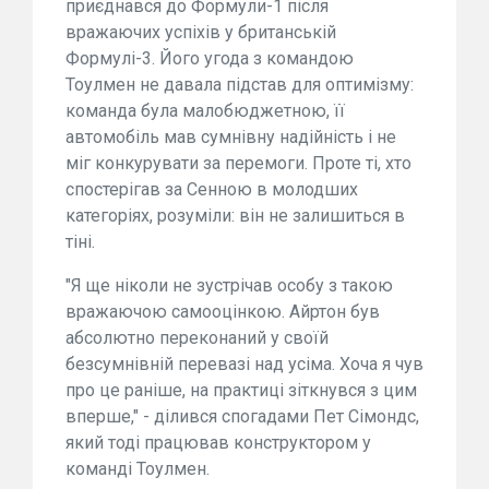
приєднався до Формули-1 після
вражаючих успіхів у британській
Формулі-3. Його угода з командою
Тоулмен не давала підстав для оптимізму:
команда була малобюджетною, її
автомобіль мав сумнівну надійність і не
міг конкурувати за перемоги. Проте ті, хто
спостерігав за Сенною в молодших
категоріях, розуміли: він не залишиться в
тіні.
"Я ще ніколи не зустрічав особу з такою
вражаючою самооцінкою. Айртон був
абсолютно переконаний у своїй
безсумнівній перевазі над усіма. Хоча я чув
про це раніше, на практиці зіткнувся з цим
вперше," - ділився спогадами Пет Сімондс,
який тоді працював конструктором у
команді Тоулмен.