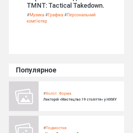
TMNT: Tactical Takedown.
#
Музика
#
Графіка
#
Персональний
комп'ютер
Популярное
#
Холст. Форма
Лекторій «Мистецтво 19 століття» у НХМУ
#
Подмостки