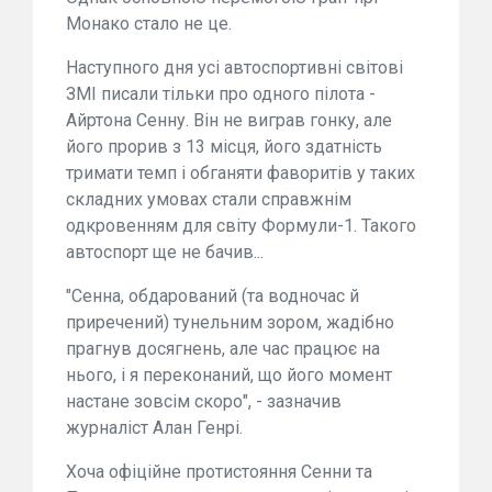
Монако стало не це.
Наступного дня усі автоспортивні світові
ЗМІ писали тільки про одного пілота -
Айртона Сенну. Він не виграв гонку, але
його прорив з 13 місця, його здатність
тримати темп і обганяти фаворитів у таких
складних умовах стали справжнім
одкровенням для світу Формули-1. Такого
автоспорт ще не бачив...
"Сенна, обдарований (та водночас й
приречений) тунельним зором, жадібно
прагнув досягнень, але час працює на
нього, і я переконаний, що його момент
настане зовсім скоро", - зазначив
журналіст Алан Генрі.
Хоча офіційне протистояння Сенни та