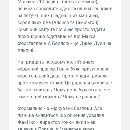
Монако з 13 позиції (що вже важко),
починає проходити один за одним гонщиків
на потужніших і надійніших машинах,
серед яких два (Алонсо та Гамільтон)
чемпіони світу та починає просто з'їдати
півхвилинне відставання від Макса
Ферстаппена. А Беллоф - це Джек Дуен на
Альпіні...
На тридцять першому колі з'явився
червоний прапор. Гонка була призупинена
через сильний дощ. Проте опади тривали
протягом усієї гонки! Це рішення викликає
багато запитань. Чому воно було ухвалене
саме в цей момент? Чому не раніше?
Формально - з міркувань безпеки. Але
пізніше виявиться, що рішення ухвалив
Жакі Ікс - директор гонки, який мав
зв'язки з Порше. А Макларен якраз