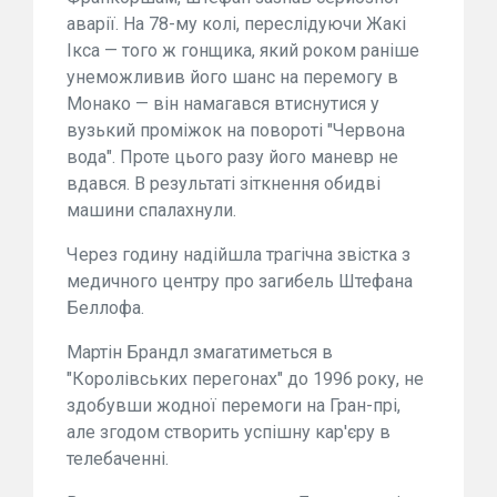
аварії. На 78-му колі, переслідуючи Жакі
Ікса — того ж гонщика, який роком раніше
унеможливив його шанс на перемогу в
Монако — він намагався втиснутися у
вузький проміжок на повороті "Червона
вода". Проте цього разу його маневр не
вдався. В результаті зіткнення обидві
машини спалахнули.
Через годину надійшла трагічна звістка з
медичного центру про загибель Штефана
Беллофа.
Мартін Брандл змагатиметься в
"Королівських перегонах" до 1996 року, не
здобувши жодної перемоги на Гран-прі,
але згодом створить успішну кар'єру в
телебаченні.