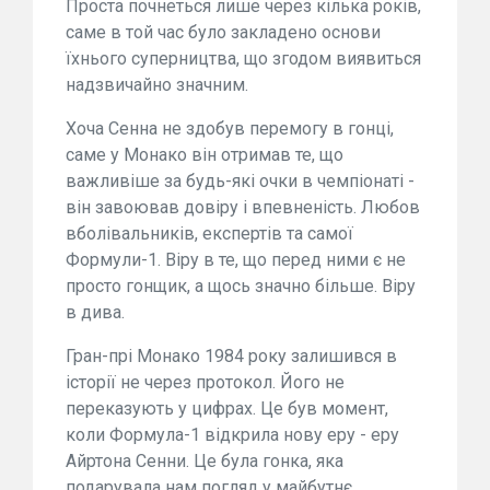
Проста почнеться лише через кілька років,
саме в той час було закладено основи
їхнього суперництва, що згодом виявиться
надзвичайно значним.
Хоча Сенна не здобув перемогу в гонці,
саме у Монако він отримав те, що
важливіше за будь-які очки в чемпіонаті -
він завоював довіру і впевненість. Любов
вболівальників, експертів та самої
Формули-1. Віру в те, що перед ними є не
просто гонщик, а щось значно більше. Віру
в дива.
Гран-прі Монако 1984 року залишився в
історії не через протокол. Його не
переказують у цифрах. Це був момент,
коли Формула-1 відкрила нову еру - еру
Айртона Сенни. Це була гонка, яка
подарувала нам погляд у майбутнє