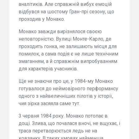
аналітиків. Але справжній вибух емоцій
відбувся на шостому Гран-прі сезону, що
проходив у Монако.
Монако завжди вирізнялося своєю
неповторністю. Вулиці Монте-Карло, де
проходить гонка, не залишають місця для
помилок, а сама подія є не лише технічним
змаганням, а й справжнім випробуванням
для характерів учасників.
Ще не знаючи про це, у 1984-му Монако
готувалося до неймовірного перформансу
одного з найвеличніших пілотів у історії,
чия зірка засяяла саме тут.
3 червня 1984 року. Монако потопає в
дощі. Злива, що почалася вночі, не вщухає, і
траса перетворюється ледь не на
ковзанку. В таких умовах найменша