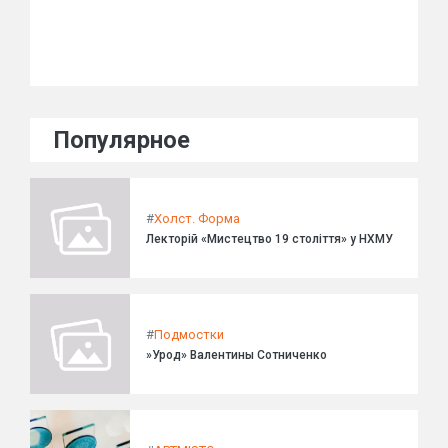
Популярное
#
Холст. Форма
Лекторій «Мистецтво 19 століття» у НХМУ
#
Подмостки
»Урод» Валентины Сотниченко