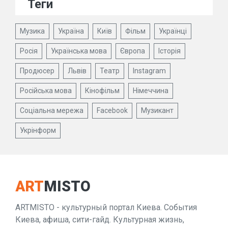
Теги
Музика
Україна
Київ
Фільм
Українці
Росія
Українська мова
Європа
Історія
Продюсер
Львів
Театр
Instagram
Російська мова
Кінофільм
Німеччина
Соціальна мережа
Facebook
Музикант
Укрінформ
ART
MISTO
ARTMISTO - культурный портал Киева. События
Киева, афиша, сити-гайд. Культурная жизнь,