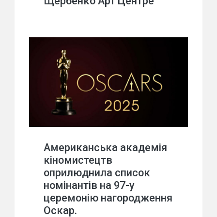
Щербенко Арт Центре
Американська академія
кіномистецтв
оприлюднила список
номінантів на 97-у
церемонію нагородження
Оскар.