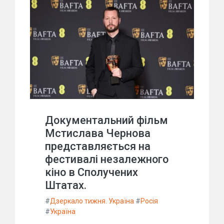
Документальний фільм
Мстислава Чернова
представляється на
фестивалі незалежного
кіно в Сполучених
Штатах.
#
Дзеркало тижня. Україна
#
Росія
#
Україна