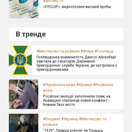
#
ARTMISTO
»CYCLOP»: видеопоэзия высшей пробы
В тренде
#
Мистецтво та розваги
#
Фільм
#
Голлівуд
Голлівудська знаменитість Джессі Айзенберг
завітала до санаторію Державної
прикордонної служби України, де зустрілася з
прикордонниками.
#
Українська мова
#
Музика
#
Російська
мова
Російські мелодії заполонили пляж: на
Львівщині спалахнув новий конфлікт -
Новини Твоє місто
#
Бюджет
#
Українці
#
Мистецтво та
розваги
"1670": Привид короля: як Польща