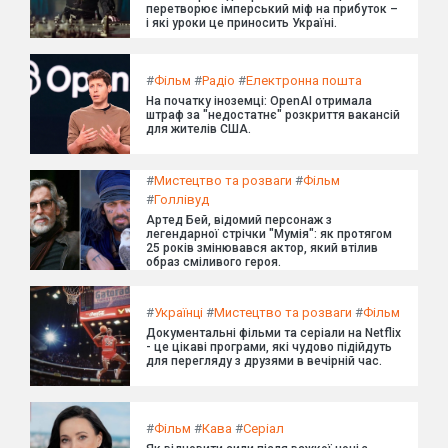
перетворює імперський міф на прибуток –
і які уроки це приносить Україні.
#
Фільм
#
Радіо
#
Електронна пошта
На початку іноземці: OpenAI отримала
штраф за "недостатнє" розкриття вакансій
для жителів США.
#
Мистецтво та розваги
#
Фільм
#
Голлівуд
Артед Бей, відомий персонаж з
легендарної стрічки "Мумія": як протягом
25 років змінювався актор, який втілив
образ сміливого героя.
#
Українці
#
Мистецтво та розваги
#
Фільм
Документальні фільми та серіали на Netflix
- це цікаві програми, які чудово підійдуть
для перегляду з друзями в вечірній час.
#
Фільм
#
Кава
#
Серіал