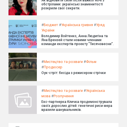
Як відновити сили після важкої ночі з
обстрілами: українські знаменитості
розкрили свої секрети.
#
Бюджет
#
Українська гривня
#
Уряд
України
Володимир Войтенко, Анна Людигіна та
Яна Брензей стали новими членами
команди експертів проекту "Тисячовесни".
#
Мистецтво та розваги
#
Фільм
#
Продюсер
Оук-стріт: бесіда з режисером стрічки
#
Мистецтво та розваги
#
Українська
мова
#
Розлучення
Екс-партнерка Кличка продемонструвала
своїх дорослих дітей: генетичні риси мера
вразили шанувальників.