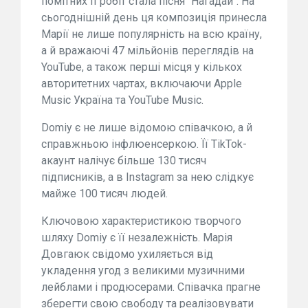
помітних її робіт стала пісня "Нагадай". На
сьогоднішній день ця композиція принесла
Марії не лише популярність на всю країну,
а й вражаючі 47 мільйонів переглядів на
YouTube, а також перші місця у кількох
авторитетних чартах, включаючи Apple
Music Україна та YouTube Music.
Domiy є не лише відомою співачкою, а й
справжньою інфлюенсеркою. Її TikTok-
акаунт налічує більше 130 тисяч
підписників, а в Instagram за нею слідкує
майже 100 тисяч людей.
Ключовою характеристикою творчого
шляху Domiy є її незалежність. Марія
Довгаюк свідомо ухиляється від
укладення угод з великими музичними
лейблами і продюсерами. Співачка прагне
зберегти свою свободу та реалізовувати