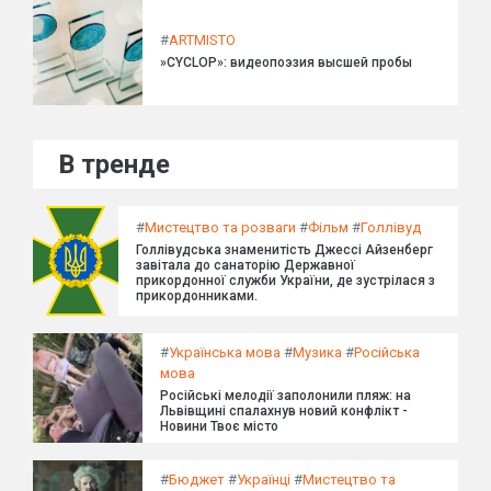
#
ARTMISTO
»CYCLOP»: видеопоэзия высшей пробы
В тренде
#
Мистецтво та розваги
#
Фільм
#
Голлівуд
Голлівудська знаменитість Джессі Айзенберг
завітала до санаторію Державної
прикордонної служби України, де зустрілася з
прикордонниками.
#
Українська мова
#
Музика
#
Російська
мова
Російські мелодії заполонили пляж: на
Львівщині спалахнув новий конфлікт -
Новини Твоє місто
#
Бюджет
#
Українці
#
Мистецтво та