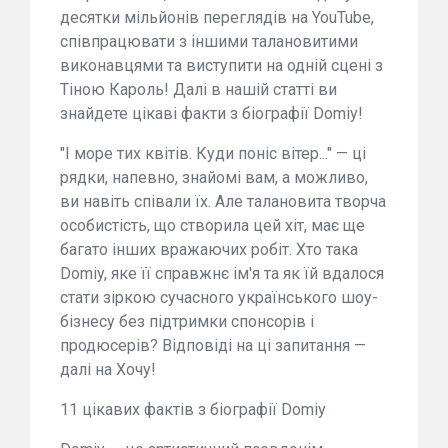
десятки мільйонів переглядів на YouTube,
співпрацювати з іншими талановитими
виконавцями та виступити на одній сцені з
Тіною Кароль! Далі в нашій статті ви
знайдете цікаві факти з біографії Domiy!
"І море тих квітів. Куди поніс вітер..." — ці
рядки, напевно, знайомі вам, а можливо,
ви навіть співали їх. Але талановита творча
особистість, що створила цей хіт, має ще
багато інших вражаючих робіт. Хто така
Domiy, яке її справжнє ім'я та як їй вдалося
стати зіркою сучасного українського шоу-
бізнесу без підтримки спонсорів і
продюсерів? Відповіді на ці запитання —
далі на Хочу!
11 цікавих фактів з біографії Domiy