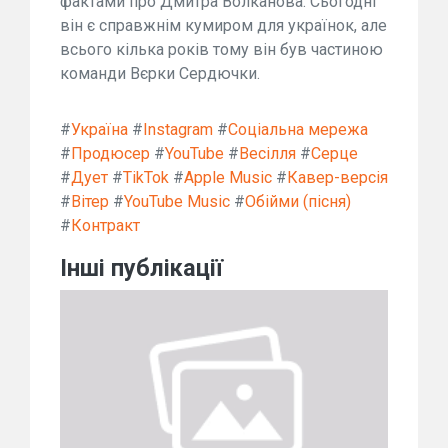
фактами про Дмитра Волканова. Сьогодні
він є справжнім кумиром для українок, але
всього кілька років тому він був частиною
команди Вєрки Сердючки.
#
Україна
#
Instagram
#
Соціальна мережа
#
Продюсер
#
YouTube
#
Весілля
#
Серце
#
Дует
#
TikTok
#
Apple Music
#
Кавер-версія
#
Вітер
#
YouTube Music
#
Обійми (пісня)
#
Контракт
Інші публікації