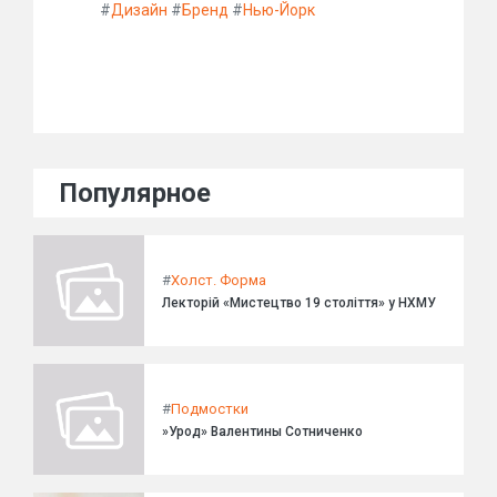
#
Дизайн
#
Бренд
#
Нью-Йорк
Популярное
#
Холст. Форма
Лекторій «Мистецтво 19 століття» у НХМУ
#
Подмостки
»Урод» Валентины Сотниченко