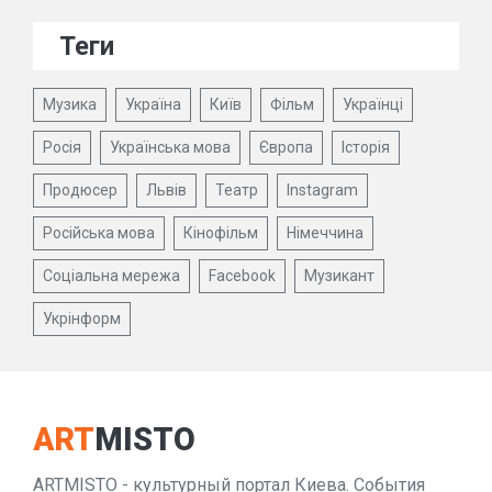
Теги
Музика
Україна
Київ
Фільм
Українці
Росія
Українська мова
Європа
Історія
Продюсер
Львів
Театр
Instagram
Російська мова
Кінофільм
Німеччина
Соціальна мережа
Facebook
Музикант
Укрінформ
ART
MISTO
ARTMISTO - культурный портал Киева. События