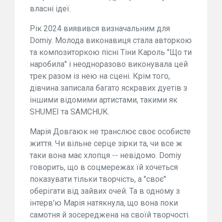
власні ідеї.
Рік 2024 виявився визначальним для
Domiy. Молода виконавиця стала авторкою
та композиторкою пісні Тіни Кароль "Що ти
наробила" і неодноразово виконувала цей
трек разом із нею на сцені. Крім того,
дівчина записала багато яскравих дуетів з
іншими відомими артистами, такими як
SHUMEI та SAMCHUK.
Марія Довгаюк не транслює своє особисте
життя. Чи вільне серце зірки та, чи все ж
таки вона має хлопця -- невідомо. Domiy
говорить, що в соцмережах їй хочеться
показувати тільки творчість, а "своє"
оберігати від зайвих очей. Та в одному з
інтерв'ю Марія натякнула, що вона поки
самотня й зосереджена на своїй творчості.