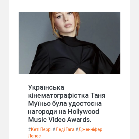
Українська
кінематографістка Таня
Муїньо була удостоєна
нагороди на Hollywood
Music Video Awards.
#
Кеті Перрі
#
Леді Гага
#
Дженніфер
Лопес