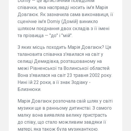
Domiy — це артистичний псевдонім
співачки, яка насправді носить ім'я Марія
Довгаюк. Як зазначила сама виконавиця, її
сценічне ім'я Domiy (Домій) виникло
шляхом поєднання двох складів з її імені
та прізвища — "до" і "мій".
З яких місць походить Марія Довгаюк? Ця
талановита співачка з'явилася на світ у
селищі Демидівка, розташованому на
межі Рівненської та Волинської областей.
Вона з'явилася на світ 23 травня 2002 року.
Нині їй 22 роки, а її знак Зодіаку -
Близнюки.
Марія Довгаюк розпочала свій шлях у світі
музики ще в ранньому дитинстві. З самого
малку вона виявляла велику пристрасть
до співу, що стало можливим завдяки її
матері, яка також була музиканткою.