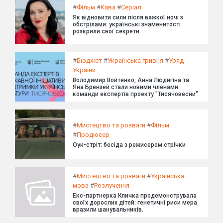
#
Фільм
#
Кава
#
Серіал
Як відновити сили після важкої ночі з
обстрілами: українські знаменитості
розкрили свої секрети.
#
Бюджет
#
Українська гривня
#
Уряд
України
Володимир Войтенко, Анна Людигіна та
Яна Брензей стали новими членами
команди експертів проекту "Тисячовесни".
#
Мистецтво та розваги
#
Фільм
#
Продюсер
Оук-стріт: бесіда з режисером стрічки
#
Мистецтво та розваги
#
Українська
мова
#
Розлучення
Екс-партнерка Кличка продемонструвала
своїх дорослих дітей: генетичні риси мера
вразили шанувальників.