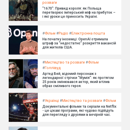
розваги
"1670": Привид короля: як Польща
перетворює імперський міф на прибуток –
і які уроки це приносить Україні.
#
Фільм
#
Радіо
#
Електронна пошта
На початку іноземці: OpenAI отримала
штраф за "недостатнє" розкриття вакансій
для жителів США.
#
Мистецтво та розваги
#
Фільм
#
Голлівуд
Артед Бей, відомий персонаж з
легендарної стрічки "Мумія": як протягом
25 років змінювався актор, який втілив
образ сміливого героя.
#
Українці
#
Мистецтво та розваги
#
Фільм
Документальні фільми та серіали на Netflix
- це цікаві програми, які чудово підійдуть
для перегляду з друзями в вечірній час.