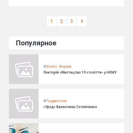
1
2
3
4
Популярное
#
Холст. Форма
Лекторій «Мистецтво 19 століття» у НХМУ
#
Подмостки
»Урод» Валентины Сотниченко