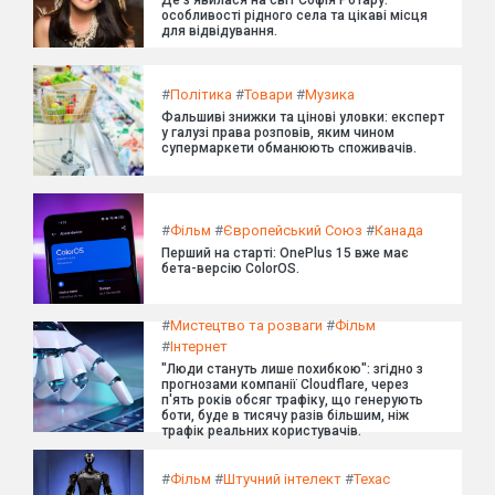
особливості рідного села та цікаві місця
для відвідування.
#
Політика
#
Товари
#
Музика
Фальшиві знижки та цінові уловки: експерт
у галузі права розповів, яким чином
супермаркети обманюють споживачів.
#
Фільм
#
Європейський Союз
#
Канада
Перший на старті: OnePlus 15 вже має
бета-версію ColorOS.
#
Мистецтво та розваги
#
Фільм
#
Інтернет
"Люди стануть лише похибкою": згідно з
прогнозами компанії Cloudflare, через
п'ять років обсяг трафіку, що генерують
боти, буде в тисячу разів більшим, ніж
трафік реальних користувачів.
#
Фільм
#
Штучний інтелект
#
Техас