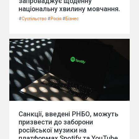
запроваджує щоденну
національну хвилину мовчання.
#
Суспільство
#
Росія
#
Бізнес
Санкції, введені РНБО, можуть
призвести до заборони
російської музики на
платформах Spotify та YouTube