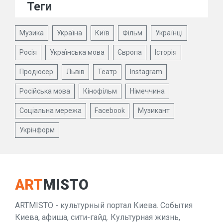
Теги
Музика
Україна
Київ
Фільм
Українці
Росія
Українська мова
Європа
Історія
Продюсер
Львів
Театр
Instagram
Російська мова
Кінофільм
Німеччина
Соціальна мережа
Facebook
Музикант
Укрінформ
ART
MISTO
ARTMISTO - культурный портал Киева. События
Киева, афиша, сити-гайд. Культурная жизнь,