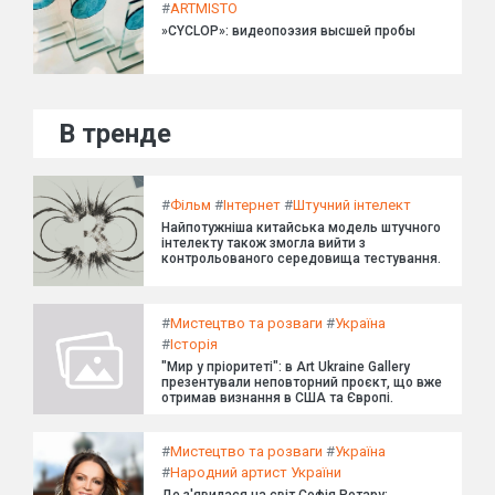
#
ARTMISTO
»CYCLOP»: видеопоэзия высшей пробы
В тренде
#
Фільм
#
Інтернет
#
Штучний інтелект
Найпотужніша китайська модель штучного
інтелекту також змогла вийти з
контрольованого середовища тестування.
#
Мистецтво та розваги
#
Україна
#
Історія
"Мир у пріоритеті": в Art Ukraine Gallery
презентували неповторний проєкт, що вже
отримав визнання в США та Європі.
#
Мистецтво та розваги
#
Україна
#
Народний артист України
Де з'явилася на світ Софія Ротару: