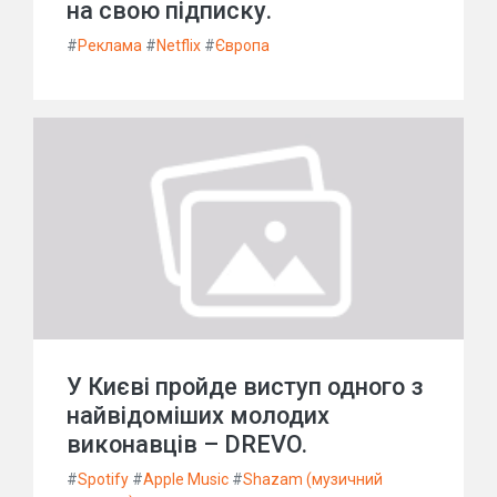
на свою підписку.
#
Реклама
#
Netflix
#
Європа
У Києві пройде виступ одного з
найвідоміших молодих
виконавців – DREVO.
#
Spotify
#
Apple Music
#
Shazam (музичний