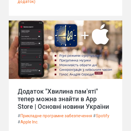
додаток)
Додаток "Хвилина пам'яті"
тепер можна знайти в App
Store | Основні новини України
#
Прикладне програмне забезпечення
#
Spotify
#
Apple Inc.