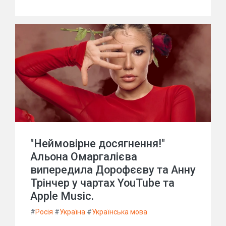
"Неймовірне досягнення!"
Альона Омаргалієва
випередила Дорофєєву та Анну
Трінчер у чартах YouTube та
Apple Music.
#
Росія
#
Україна
#
Українська мова