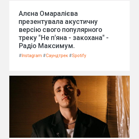
Алєна Омаралієва
презентувала акустичну
версію свого популярного
треку "Не п'яна - закохана" -
Радіо Максимум.
#
Instagram
#
Саундтрек
#
Spotify