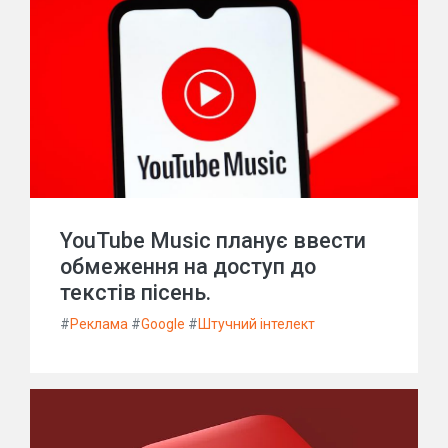
YouTube Music планує ввести
обмеження на доступ до
текстів пісень.
#
Реклама
#
Google
#
Штучний інтелект