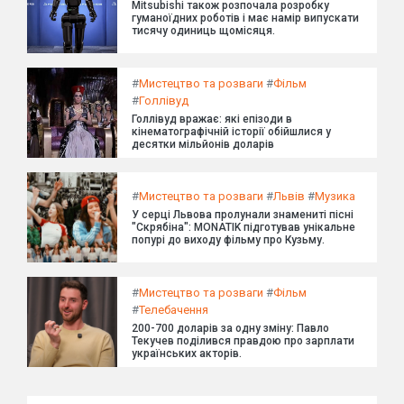
Mitsubishi також розпочала розробку
гуманоїдних роботів і має намір випускати
тисячу одиниць щомісяця.
#
Мистецтво та розваги
#
Фільм
#
Голлівуд
Голлівуд вражає: які епізоди в
кінематографічній історії обійшлися у
десятки мільйонів доларів
#
Мистецтво та розваги
#
Львів
#
Музика
У серці Львова пролунали знамениті пісні
"Скрябіна": MONATIK підготував унікальне
попурі до виходу фільму про Кузьму.
#
Мистецтво та розваги
#
Фільм
#
Телебачення
200-700 доларів за одну зміну: Павло
Текучев поділився правдою про зарплати
українських акторів.