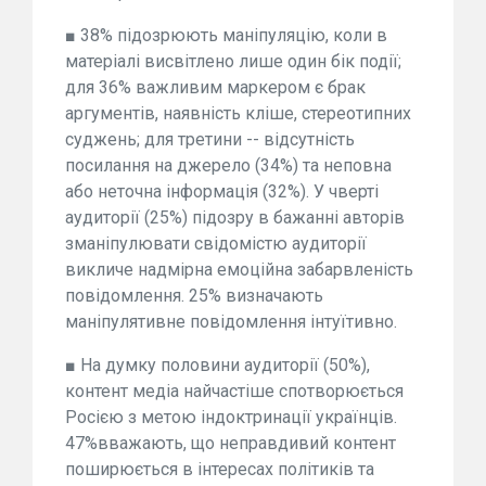
■ 38% підозрюють маніпуляцію, коли в
матеріалі висвітлено лише один бік події;
для 36% важливим маркером є брак
аргументів, наявність кліше, стереотипних
суджень; для третини -- відсутність
посилання на джерело (34%) та неповна
або неточна інформація (32%). У чверті
аудиторії (25%) підозру в бажанні авторів
зманіпулювати свідомістю аудиторії
викличе надмірна емоційна забарвленість
повідомлення. 25% визначають
маніпулятивне повідомлення інтуїтивно.
■ На думку половини аудиторії (50%),
контент медіа найчастіше спотворюється
Росією з метою індоктринації українців.
47%вважають, що неправдивий контент
поширюється в інтересах політиків та