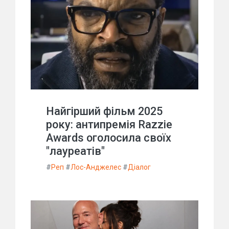
Найгірший фільм 2025
року: антипремія Razzie
Awards оголосила своїх
"лауреатів"
#
Реп
#
Лос-Анджелес
#
Діалог