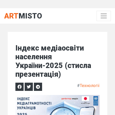
ART
MISTO
Індекс медіаосвіти
населення
України-2025 (стисла
презентація)
#
Технології