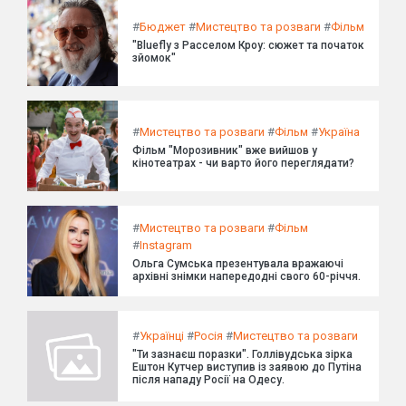
#
Бюджет
#
Мистецтво та розваги
#
Фільм
"Bluefly з Расселом Кроу: сюжет та початок
зйомок"
#
Мистецтво та розваги
#
Фільм
#
Україна
Фільм "Морозивник" вже вийшов у
кінотеатрах - чи варто його переглядати?
#
Мистецтво та розваги
#
Фільм
#
Instagram
Ольга Сумська презентувала вражаючі
архівні знімки напередодні свого 60-річчя.
#
Українці
#
Росія
#
Мистецтво та розваги
"Ти зазнаєш поразки". Голлівудська зірка
Ештон Кутчер виступив із заявою до Путіна
після нападу Росії на Одесу.