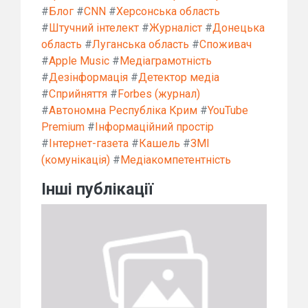
#
Блог
#
CNN
#
Херсонська область
#
Штучний інтелект
#
Журналіст
#
Донецька
область
#
Луганська область
#
Споживач
#
Apple Music
#
Медіаграмотність
#
Дезінформація
#
Детектор медіа
#
Сприйняття
#
Forbes (журнал)
#
Автономна Республіка Крим
#
YouTube
Premium
#
Інформаційний простір
#
Інтернет-газета
#
Кашель
#
ЗМІ
(комунікація)
#
Медіакомпетентність
Інші публікації