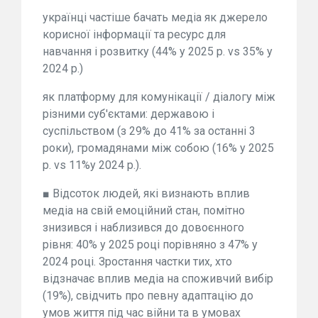
українці частіше бачать медіа як джерело
корисної інформації та ресурс для
навчання і розвитку (44% у 2025 р. vs 35% у
2024 р.)
як платформу для комунікації / діалогу між
різними суб'єктами: державою і
суспільством (з 29% до 41% за останні 3
роки), громадянами між собою (16% у 2025
р. vs 11%у 2024 р.).
■ Відсоток людей, які визнають вплив
медіа на свій емоційний стан, помітно
знизився і наблизився до довоєнного
рівня: 40% у 2025 році порівняно з 47% у
2024 році. Зростання частки тих, хто
відзначає вплив медіа на споживчий вибір
(19%), свідчить про певну адаптацію до
умов життя під час війни та в умовах