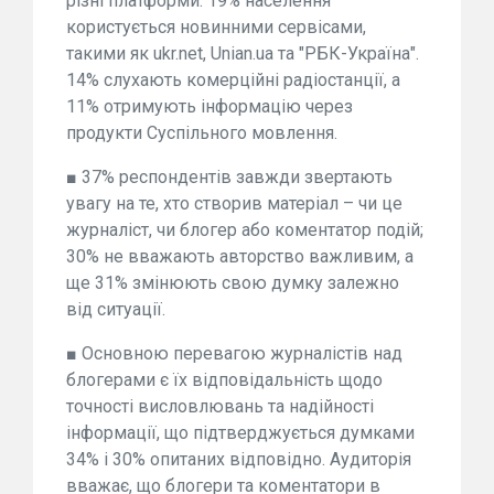
різні платформи. 19% населення
користується новинними сервісами,
такими як ukr.net, Unian.ua та "РБК-Україна".
14% слухають комерційні радіостанції, а
11% отримують інформацію через
продукти Суспільного мовлення.
■ 37% респондентів завжди звертають
увагу на те, хто створив матеріал – чи це
журналіст, чи блогер або коментатор подій;
30% не вважають авторство важливим, а
ще 31% змінюють свою думку залежно
від ситуації.
■ Основною перевагою журналістів над
блогерами є їх відповідальність щодо
точності висловлювань та надійності
інформації, що підтверджується думками
34% і 30% опитаних відповідно. Аудиторія
вважає, що блогери та коментатори в