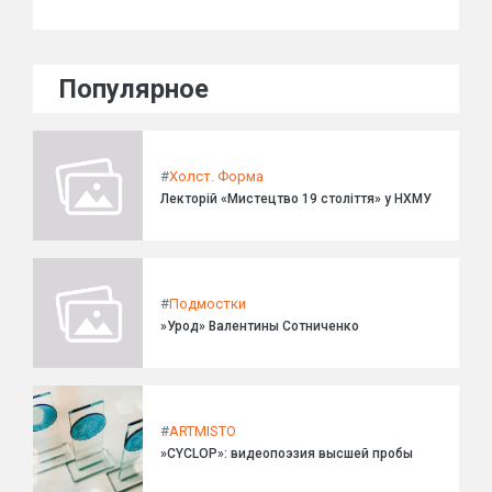
Популярное
#
Холст. Форма
Лекторій «Мистецтво 19 століття» у НХМУ
#
Подмостки
»Урод» Валентины Сотниченко
#
ARTMISTO
»CYCLOP»: видеопоэзия высшей пробы