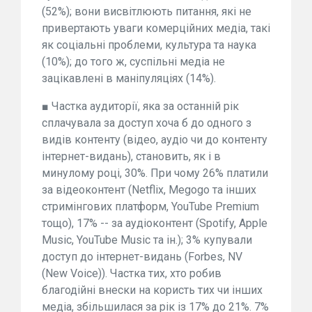
(52%); вони висвітлюють питання, які не
привертають уваги комерційних медіа, такі
як соціальні проблеми, культура та наука
(10%); до того ж, суспільні медіа не
зацікавлені в маніпуляціях (14%).
■ Частка аудиторії, яка за останній рік
сплачувала за доступ хоча б до одного з
видів контенту (відео, аудіо чи до контенту
інтернет-видань), становить, як і в
минулому році, 30%. При чому 26% платили
за відеоконтент (Netflix, Megogo та інших
стримінгових платформ, YouTube Premium
тощо), 17% -- за аудіоконтент (Spotify, Apple
Music, YouTube Music та ін.); 3% купували
доступ до інтернет-видань (Forbes, NV
(New Voice)). Частка тих, хто робив
благодійні внески на користь тих чи інших
медіа, збільшилася за рік із 17% до 21%. 7%