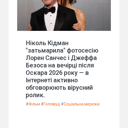
Ніколь Кідман
"затьмарила" фотосесію
Лорен Санчес і Джеффа
Безоса на вечірці після
Оскара 2026 року — в
Інтернеті активно
обговорюють вірусний
ролик.
#
Фільм
#
Голлівуд
#
Соціальна мережа