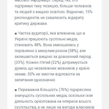
масової інформації. Серед тих, хто
підтримує таку позицію, більше чоловіків
та людей з вищою освітою. Водночас, 15%
респондентів не схвалюють відкриту
критику держави.
■ Частка аудиторії, яка впевнена, що в
Україні працюють суспільні медіа,
становить 48%. Вона зменшилась у
порівнянні з минулим роком (58%), але
залишається вищою за довоєнний період
(33%). Кожен п'ятий (22%) дотримується
думки, що незалежних мовників у країні
немає. 30% не змогли відповісти на
запитання однозначно.
■ Переважна більшість (76%) підкреслює
значущість суспільних медіа, оскільки їхня
діяльність орієнтована на інтереси всього
суспільства, а не лише на вигоди власників