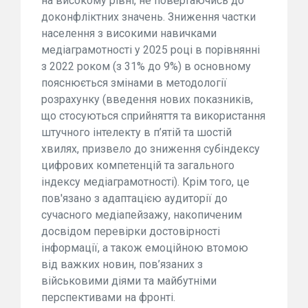
на високому рівні, не повертаючись до
доконфліктних значень. Зниження частки
населення з високими навичками
медіаграмотності у 2025 році в порівнянні
з 2022 роком (з 31% до 9%) в основному
пояснюється змінами в методології
розрахунку (введення нових показників,
що стосуються сприйняття та використання
штучного інтелекту в п’ятій та шостій
хвилях, призвело до зниження субіндексу
цифрових компетенцій та загального
індексу медіаграмотності). Крім того, це
пов'язано з адаптацією аудиторії до
сучасного медіапейзажу, накопиченим
досвідом перевірки достовірності
інформації, а також емоційною втомою
від важких новин, пов’язаних з
військовими діями та майбутніми
перспективами на фронті.