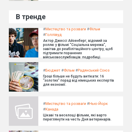
В тренде
#
Мистецтво та розваги
#
Фільм
#
Голлівуд
Актор Джессі Айзенберг, відомий за
роллю у фільмі "Соціальна мережа",
завітав до реабілітаційного центру, щоб
підтримати поранених
військовослужбовців: подробиці.
#
Бюджет
#
Фільм
#
Радянський Союз
Гроші більше не будуть витікати: 16
"золотих" порад від німецьких експертів
для економії.
#
Мистецтво та розваги
#
Нью-Йорк
#
Канада
Цікаві та веселощі фільми, які варто
переглянути на честь Дня ветеринарів.