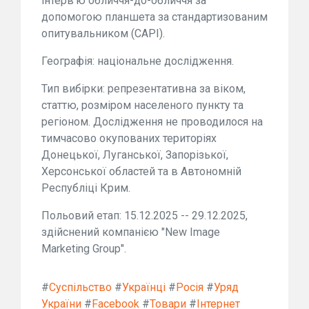
інтерв'ю обличчя-до-обличчя за
допомогою планшета за стандартизованим
опитувальником (CAPI).
Географія: національне дослідження.
Тип вибірки: репрезентативна за віком,
статтю, розміром населеного пункту та
регіоном. Дослідження не проводилося на
тимчасово окупованих територіях
Донецької, Луганської, Запорізької,
Херсонської областей та в Автономній
Республіці Крим.
Польовий етап: 15.12.2025 -- 29.12.2025,
здійснений компанією "New Image
Marketing Group".
#
Суспільство
#
Українці
#
Росія
#
Уряд
України
#
Facebook
#
Товари
#
Інтернет