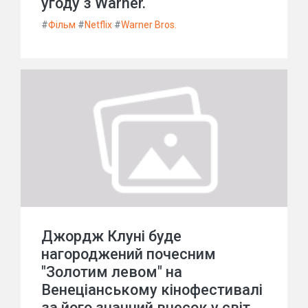
угоду з Warner.
#
Фільм
#
Netflix
#
Warner Bros.
Джордж Клуні буде
нагороджений почесним
"Золотим левом" на
Венеціанському кінофестивалі
за його значний внесок у світ