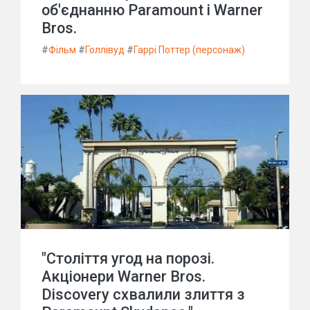
об'єднанню Paramount і Warner
Bros.
#
Фільм
#
Голлівуд
#
Гаррі Поттер (персонаж)
"Століття угод на порозі.
Акціонери Warner Bros.
Discovery схвалили злиття з