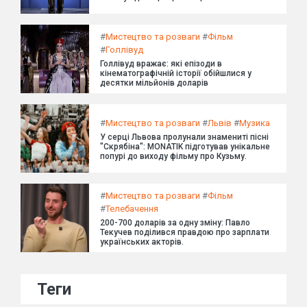
#
Мистецтво та розваги
#
Фільм
#
Голлівуд
Голлівуд вражає: які епізоди в
кінематографічній історії обійшлися у
десятки мільйонів доларів
#
Мистецтво та розваги
#
Львів
#
Музика
У серці Львова пролунали знамениті пісні
"Скрябіна": MONATIK підготував унікальне
попурі до виходу фільму про Кузьму.
#
Мистецтво та розваги
#
Фільм
#
Телебачення
200-700 доларів за одну зміну: Павло
Текучев поділився правдою про зарплати
українських акторів.
Теги