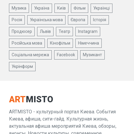
Музика
Україна
Київ
Фільм
Українці
Росія
Українська мова
Європа
Історія
Продюсер
Львів
Театр
Instagram
Російська мова
Кінофільм
Німеччина
Соціальна мережа
Facebook
Музикант
Укрінформ
ART
MISTO
ARTMISTO - культурный портал Киева. События
Киева, афиша, сити-гайд. Культурная жизнь,
актуальная афиша мероприятий Киева, обзоры,
анонсы. Новости культуры, современное