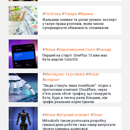
#
Політика
#
Товари
#
Музика
Фальшиві знижки та цінові уловки: експерт
у галузі права розповів, яким чином
супермаркети обманюють споживачів.
#
Фільм
#
Європейський Союз
#
Канада
Перший на старті: OnePlus 15 вже має
бета-версію ColorOS.
#
Мистецтво та розваги
#
Фільм
#
Інтернет
"Люди стануть лише похибкою": згідно з
прогнозами компанії Cloudflare, через
п'ять років обсяг трафіку, що генерують
боти, буде в тисячу разів більшим, ніж
трафік реальних користувачів.
#
Фільм
#
Штучний інтелект
#
Техас
Mitsubishi також розпочала розробку
гуманоїдних роботів і має намір випускати
тисячу одиниць щомісяця.