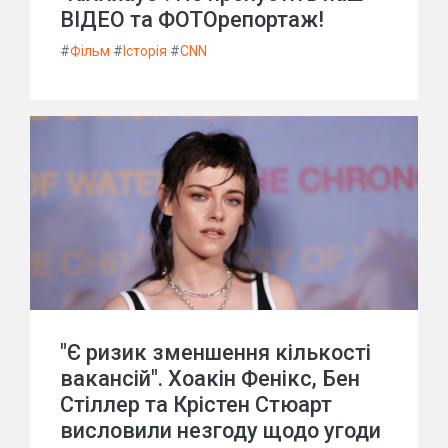
ВІДЕО та ФОТОрепортаж!
#
Фільм
#
Історія
#
CNN
"Є ризик зменшення кількості
вакансій". Хоакін Фенікс, Бен
Стіллер та Крістен Стюарт
висловили незгоду щодо угоди