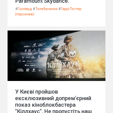
Paramount Skydance."
#
Голлівуд
#
Телебачення
#
Гаррі Поттер
(персонаж)
У Києві пройшов
ексклюзивний допрем'єрний
показ кіноблокбастера
"Кіллхаус". Не пропустіть наш