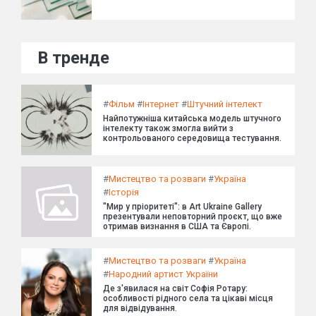
В тренде
#
Фільм
#
Інтернет
#
Штучний інтелект
Найпотужніша китайська модель штучного
інтелекту також змогла вийти з
контрольованого середовища тестування.
#
Мистецтво та розваги
#
Україна
#
Історія
"Мир у пріоритеті": в Art Ukraine Gallery
презентували неповторний проєкт, що вже
отримав визнання в США та Європі.
#
Мистецтво та розваги
#
Україна
#
Народний артист України
Де з'явилася на світ Софія Ротару:
особливості рідного села та цікаві місця
для відвідування.