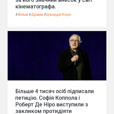
кінематографа.
#
Фільм
#
Драма
#
Джордж Клуні
Більше 4 тисяч осіб підписали
петицію. Софія Коппола і
Роберт Де Ніро виступили з
закликом протидіяти