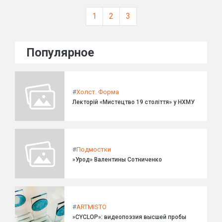
1
2
3
Популярное
#
Холст. Форма
Лекторій «Мистецтво 19 століття» у НХМУ
#
Подмостки
»Урод» Валентины Сотниченко
#
ARTMISTO
»CYCLOP»: видеопоэзия высшей пробы