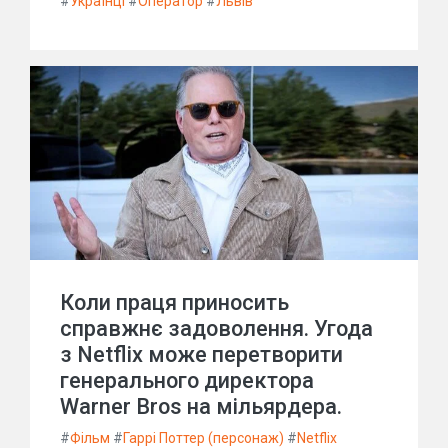
#
Українці
#
Оператор
#
Львів
Коли праця приносить
справжнє задоволення. Угода
з Netflix може перетворити
генерального директора
Warner Bros на мільярдера.
#
Фільм
#
Гаррі Поттер (персонаж)
#
Netflix