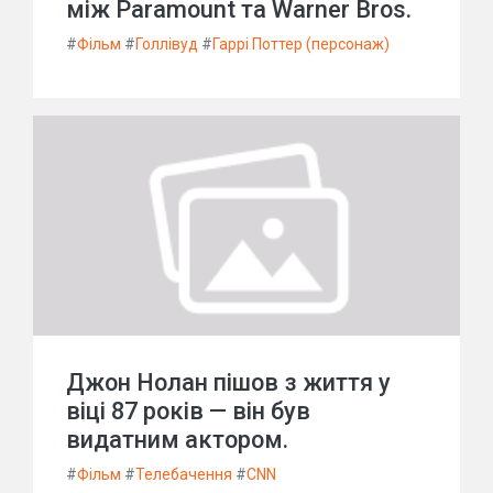
між Paramount та Warner Bros.
#
Фільм
#
Голлівуд
#
Гаррі Поттер (персонаж)
Джон Нолан пішов з життя у
віці 87 років — він був
видатним актором.
#
Фільм
#
Телебачення
#
CNN