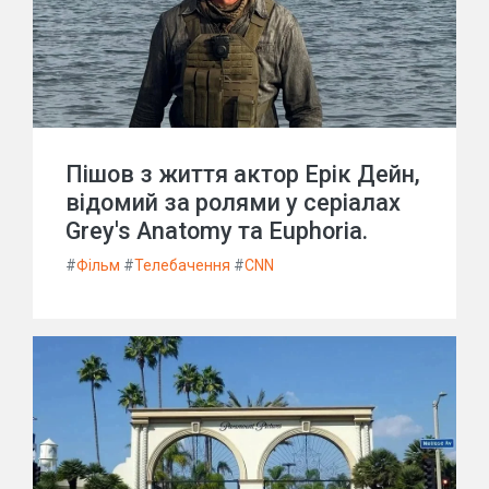
Пішов з життя актор Ерік Дейн,
відомий за ролями у серіалах
Grey's Anatomy та Euphoria.
#
Фільм
#
Телебачення
#
CNN