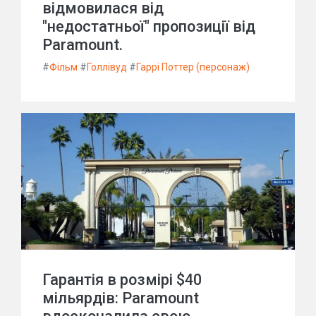
відмовилася від
"недостатньої" пропозиції від
Paramount.
#
Фільм
#
Голлівуд
#
Гаррі Поттер (персонаж)
Гарантія в розмірі $40
мільярдів: Paramount