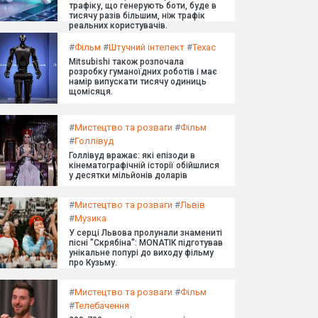
трафіку, що генерують боти, буде в
тисячу разів більшим, ніж трафік
реальних користувачів.
#
Фільм
#
Штучний інтелект
#
Техас
Mitsubishi також розпочала
розробку гуманоїдних роботів і має
намір випускати тисячу одиниць
щомісяця.
#
Мистецтво та розваги
#
Фільм
#
Голлівуд
Голлівуд вражає: які епізоди в
кінематографічній історії обійшлися
у десятки мільйонів доларів
#
Мистецтво та розваги
#
Львів
#
Музика
У серці Львова пролунали знамениті
пісні "Скрябіна": MONATIK підготував
унікальне попурі до виходу фільму
про Кузьму.
#
Мистецтво та розваги
#
Фільм
#
Телебачення