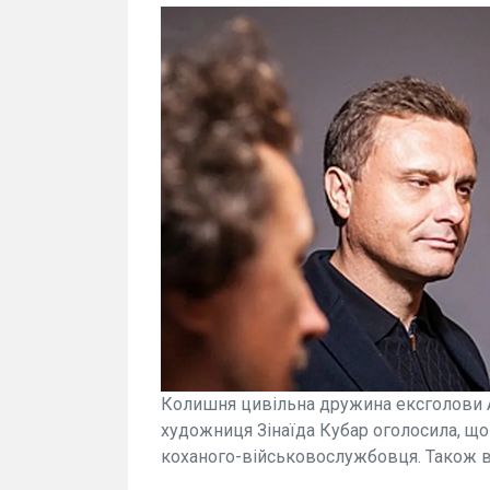
Колишня цивільна дружина ексголови Ад
художниця Зінаїда Кубар оголосила, що
коханого-військовослужбовця. Також ві