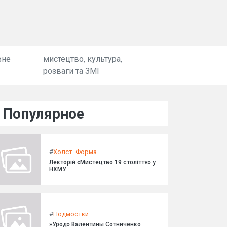
вне
мистецтво, культура,
розваги та ЗМІ
Популярное
#
Холст. Форма
Лекторій «Мистецтво 19 століття» у
НХМУ
#
Подмостки
»Урод» Валентины Сотниченко