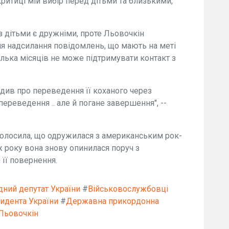
критиці мій вибір перед дітьми та близькими,
 з дітьми є дружніми, проте Льовочкін
ля надсилання повідомлень, що мають на меті
ілька місяців не може підтримувати контакт з
див про переведення її коханого через
переведення .. але й погане завершення", --
оголосила, що одружилася з американським рок-
ж року вона знову опинилася поруч з
 її повернення.
дний депутат України
#
Військовослужбовці
идента України
#
Державна прикордонна
 Льовочкін