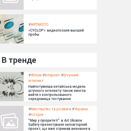
#
ARTMISTO
»CYCLOP»: видеопоэзия высшей
пробы
В тренде
#
Фільм
#
Інтернет
#
Штучний
інтелект
Найпотужніша китайська модель
штучного інтелекту також змогла
вийти з контрольованого
середовища тестування.
#
Мистецтво та розваги
#
Україна
#
Історія
"Мир у пріоритеті": в Art Ukraine
Gallery презентували неповторний
проєкт, що вже отримав визнання в