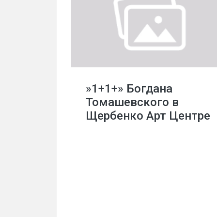
»1+1+» Богдана
Томашевского в
Щербенко Арт Центре