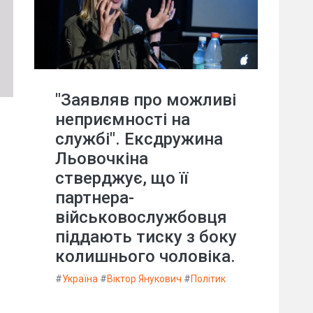
"Заявляв про можливі
неприємності на
службі". Ексдружина
Льовочкіна
стверджує, що її
партнера-
військовослужбовця
піддають тиску з боку
колишнього чоловіка.
#
Україна
#
Віктор Янукович
#
Політик