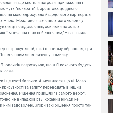
домлення, що містили погрози, приниження і
 можуть "покарати". І, зрештою, це дійсно
лише на мою адресу, але й щодо мого партнера, а
а мною. Можливо, я зачепила його чоловічу
увала ці повідомлення, оскільки не хотіла
 якої мовчання стає небезпечним," – зазначила
ер погрожує як їй, так і її новому обранцеві, при
 Льовочкіним як величезну помилку.
й Льовочкін погрожував, що в її коханого будуть
кі саме.
си і це пусті балачки. А виявилося, що ні. Мого
о присутності та запиту переводять в інший
 пояснення. Рішення прийшло "з самого верху".
очно не випадковість, коханий нікуди не
 ним задоволені. Згори такі рішення просто так