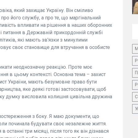
віка, який захищає Україну. Він сміливо
 про його службу, а про те, що маргінальний
ливість впливати на рішення в наших оборонних
ві питання в Державній прикордонній службі
ітиків, які мають зв'язки з минулими
овує своє становище для втручання в особисте
М
Р
кати неоднозначну реакцію. Проте моє
П
ння в цьому контексті. Основна тема – захист
хист України, мають безумовне право бути
Р
арництва, яке деякі готові застосовувати, щоб
ку думку висловила колишня цивільна дружина
С
У
спостереження з боку. Я маю документи, що
оли починала будувати своє незалежне життя.
 останні три місяці, після того як він дізнався