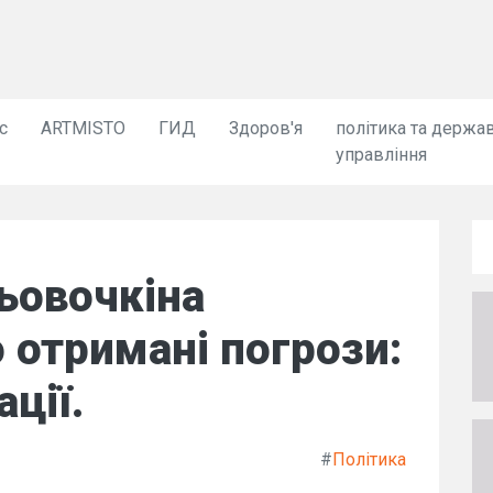
с
ARTMISTO
ГИД
Здоров'я
політика та держа
управління
ьовочкіна
 отримані погрози:
ції.
#
Політика