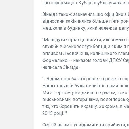
Цю інформацію Кубар опублікувала в с
Зінаїда також зазначила, що офіційно з
відносини закінчилися більше п'яти ро
мешкала в будинку, який належав депут
"Мені дуже гірко це писати, але я маю 
служби військовослужбовця, з яким я 
впливом Льовочкіна, колишнього глави 
Формально -- наказом голови ДПСУ Сергі
написала Зінаїда.
"...Відомо, що багато років я провела пор
Наші стосунки були великою помилкою,
Ми з Сергієм уже давно не разом, і сьо
військовими, ветеранами, волонтерську 
тих, хто боронить Україну. Зокрема, я ма
2015 році..."
Сергій не зміг усвідомити та прийняти,