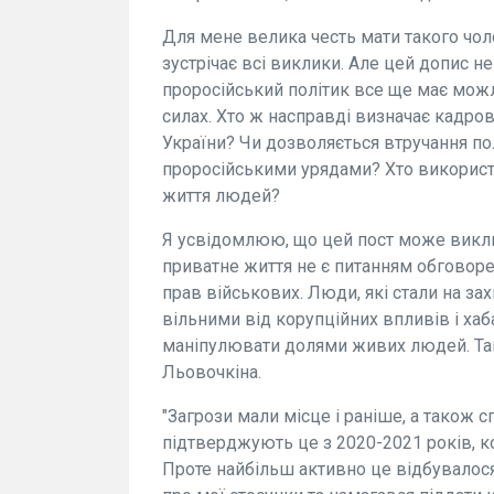
Для мене велика честь мати такого чоло
зустрічає всі виклики. Але цей допис не
проросійський політик все ще має мож
силах. Хто ж насправді визначає кадро
України? Чи дозволяється втручання пол
проросійськими урядами? Хто використ
життя людей?
Я усвідомлюю, що цей пост може викли
приватне життя не є питанням обговоре
прав військових. Люди, які стали на за
вільними від корупційних впливів і хаб
маніпулювати долями живих людей. Та
Льовочкіна.
"Загрози мали місце і раніше, а також 
підтверджують це з 2020-2021 років, к
Проте найбільш активно це відбувалося в