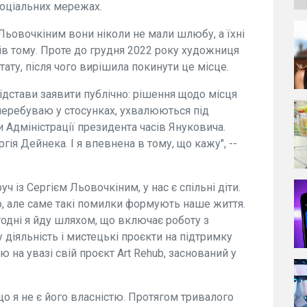
оціальних мережах.
 Льовочкіним вони ніколи не мали шлюбу, а їхні
ків тому. Проте до грудня 2022 року художниця
ату, після чого вирішила покинути це місце.
підстави заявити публічно: рішення щодо місця
перебуваю у стосунках, ухвалюються під
Адміністрації президента часів Януковича.
я Дейнека. І я впевнена в тому, що кажу", --
уч із Сергієм Льовочкіним, у нас є спільні діти.
 але саме такі помилки формують наше життя.
годні я йду шляхом, що включає роботу з
діяльність і мистецькі проєкти на підтримку
ю на увазі свій проєкт Art Rehub, заснований у
 що я не є його власністю. Протягом тривалого