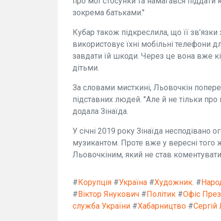
про мої стосунки та намагався піддати 
зокрема батьками."
Кубар також підкреслила, що її зв’язки
використовує їхні мобільні телефони д
завдати їй шкоди. Через це вона вже к
дітьми.
За словами мисткині, Льовочкін попере
підставних людей. "Але й не тільки про 
додала Зінаїда.
У січні 2019 року Зінаїда несподівано 
музикантом. Проте вже у вересні того 
Льовочкіним, який не став коментувати
#
Корупція
#
Україна
#
Художник.
#
Наро
#
Віктор Янукович
#
Політик
#
Офіс През
служба України
#
Хабарництво
#
Сергій