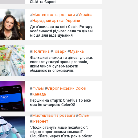
США та Європі.
#
Мистецтво та розваги
#
Україна
#
Народний артист України
Де з'явилася на світ Софія Ротару:
особливості рідного села та цікаві
місця для відвідування.
#
Політика
#
Товари
#
Музика
Фальшиві знижки та цінові уловки:
експерт у галузі права розповів,
яким чином супермаркети
обманюють споживачів.
#
Фільм
#
Європейський Союз
#
Канада
Перший на старті: OnePlus 15 вже
має бета-версію ColorOS.
#
Мистецтво та розваги
#
Фільм
#
Інтернет
"Люди стануть лише похибкою":
згідно з прогнозами компанії
Cloudflare, через п'ять років обсяг