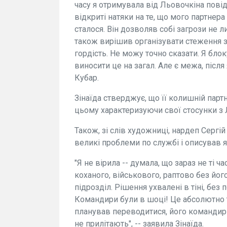
часу я отримувала від Льовочкіна пові
відкриті натяки на те, що мого партнера
сталося. Він дозволяв собі загрози не 
також вирішив організувати стеження з
гордість. Не можу точно сказати. Я блок
виносити це на загал. Але є межа, після
Кубар.
Зінаїда стверджує, що її колишній партн
цьому характеризуючи свої стосунки з
Також, зі слів художниці, нардеп Сергі
великі проблеми по службі і описував я
"Я не вірила -- думала, що зараз не ті ча
коханого, військового, раптово без йог
підрозділ. Рішення ухвалені в тіні, без
Командири були в шоці! Це абсолютно т
планував переводитися, його командири
не прилітають", -- заявила Зінаїда.