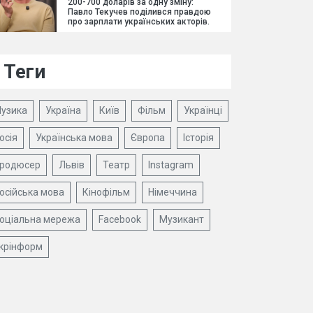
200-700 доларів за одну зміну:
Павло Текучев поділився правдою
про зарплати українських акторів.
Теги
узика
Україна
Київ
Фільм
Українці
осія
Українська мова
Європа
Історія
родюсер
Львів
Театр
Instagram
осійська мова
Кінофільм
Німеччина
оціальна мережа
Facebook
Музикант
крінформ