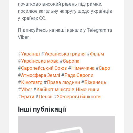
початково високий рівень підтримки,
посилює загальну напругу щодо українців
у країнах ЄС.
Підписуйтесь на наші канали у Telegram та
Viber.
#
Українці
#
Українська гривня
#
Фільм
#
Українська мова
#
Європа
#
Європейський Союз
#
Німеччина
#
Євро
#
Атмосфера Землі
#
Рада Європи
#
Кінотеатр
#
Права людини
#
Біженець
#
Viber
#
Кабінет міністрів Німеччини
#
Брати
#
Пенсії
#
20-єврові банкноти
Інші публікації