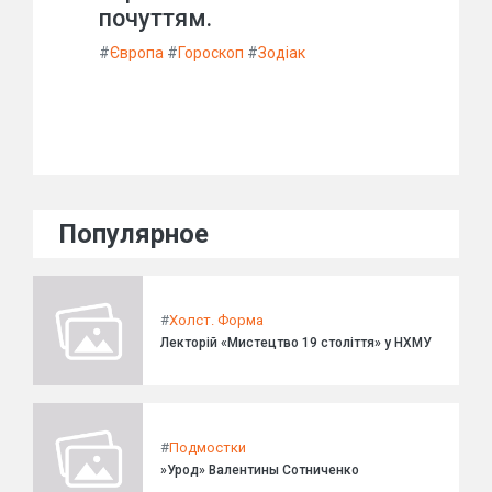
почуттям.
#
Європа
#
Гороскоп
#
Зодіак
Популярное
#
Холст. Форма
Лекторій «Мистецтво 19 століття» у НХМУ
#
Подмостки
»Урод» Валентины Сотниченко