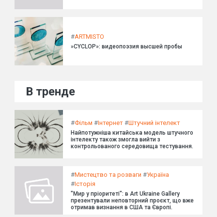
#
ARTMISTO
»CYCLOP»: видеопоэзия высшей пробы
В тренде
#
Фільм
#
Інтернет
#
Штучний інтелект
Найпотужніша китайська модель штучного
інтелекту також змогла вийти з
контрольованого середовища тестування.
#
Мистецтво та розваги
#
Україна
#
Історія
"Мир у пріоритеті": в Art Ukraine Gallery
презентували неповторний проєкт, що вже
отримав визнання в США та Європі.