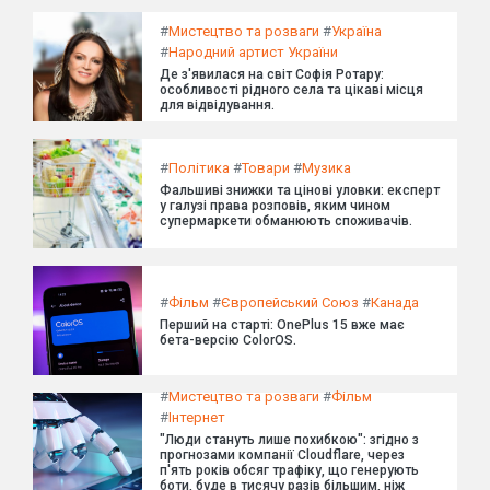
#
Мистецтво та розваги
#
Україна
#
Народний артист України
Де з'явилася на світ Софія Ротару:
особливості рідного села та цікаві місця
для відвідування.
#
Політика
#
Товари
#
Музика
Фальшиві знижки та цінові уловки: експерт
у галузі права розповів, яким чином
супермаркети обманюють споживачів.
#
Фільм
#
Європейський Союз
#
Канада
Перший на старті: OnePlus 15 вже має
бета-версію ColorOS.
#
Мистецтво та розваги
#
Фільм
#
Інтернет
"Люди стануть лише похибкою": згідно з
прогнозами компанії Cloudflare, через
п'ять років обсяг трафіку, що генерують
боти, буде в тисячу разів більшим, ніж