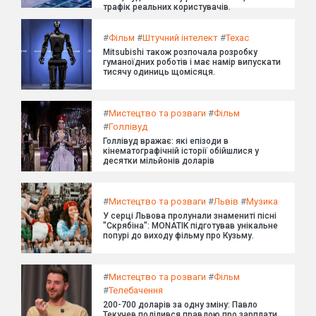
трафік реальних користувачів.
#
Фільм
#
Штучний інтелект
#
Техас
Mitsubishi також розпочала розробку
гуманоїдних роботів і має намір випускати
тисячу одиниць щомісяця.
#
Мистецтво та розваги
#
Фільм
#
Голлівуд
Голлівуд вражає: які епізоди в
кінематографічній історії обійшлися у
десятки мільйонів доларів
#
Мистецтво та розваги
#
Львів
#
Музика
У серці Львова пролунали знамениті пісні
"Скрябіна": MONATIK підготував унікальне
попурі до виходу фільму про Кузьму.
#
Мистецтво та розваги
#
Фільм
#
Телебачення
200-700 доларів за одну зміну: Павло
Текучев поділився правдою про зарплати