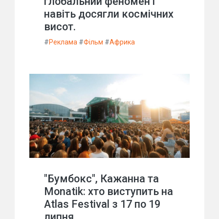
глобальний феномен і
навіть досягли космічних
висот.
#
Реклама
#
Фільм
#
Африка
"Бумбокс", Кажанна та
Monatik: хто виступить на
Atlas Festival з 17 по 19
липня.