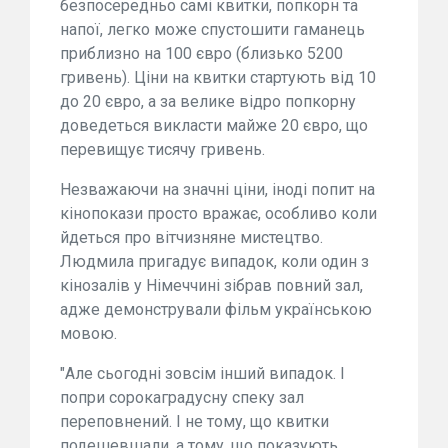
безпосередньо самі квитки, попкорн та
напої, легко може спустошити гаманець
приблизно на 100 євро (близько 5200
гривень). Ціни на квитки стартують від 10
до 20 євро, а за велике відро попкорну
доведеться викласти майже 20 євро, що
перевищує тисячу гривень.
Незважаючи на значні ціни, іноді попит на
кінопокази просто вражає, особливо коли
йдеться про вітчизняне мистецтво.
Людмила пригадує випадок, коли один з
кінозалів у Німеччині зібрав повний зал,
адже демонстрували фільм українською
мовою.
"Але сьогодні зовсім інший випадок. І
попри сорокаградусну спеку зал
переповнений. І не тому, що квитки
подешевшали, а тому, що показують