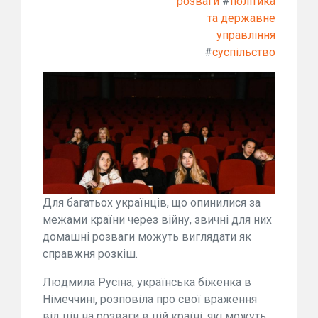
розваги
#
політика
та державне
управління
#
суспільство
Для багатьох українців, що опинилися за
межами країни через війну, звичні для них
домашні розваги можуть виглядати як
справжня розкіш.
Людмила Русіна, українська біженка в
Німеччині, розповіла про свої враження
від цін на розваги в цій країні, які можуть