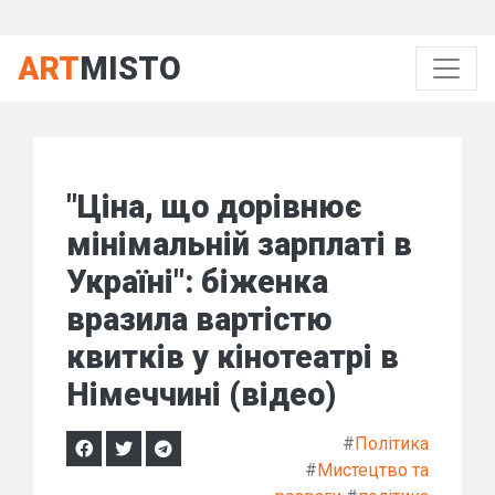
ART
MISTO
"Ціна, що дорівнює
мінімальній зарплаті в
Україні": біженка
вразила вартістю
квитків у кінотеатрі в
Німеччині (відео)
#
Політика
#
Мистецтво та