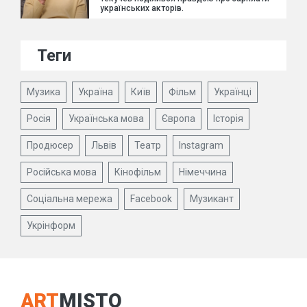
українських акторів.
Теги
Музика
Україна
Київ
Фільм
Українці
Росія
Українська мова
Європа
Історія
Продюсер
Львів
Театр
Instagram
Російська мова
Кінофільм
Німеччина
Соціальна мережа
Facebook
Музикант
Укрінформ
ART
MISTO