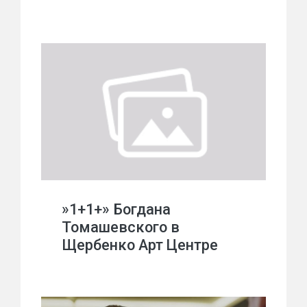
»1+1+» Богдана
Томашевского в
Щербенко Арт Центре