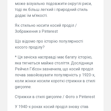
може візуально подовжити округлі риси,
тоді як більш легкий і природний стиль
додає їм м’якості.
Як стильно носити косий проділ /
Зображення з Pinterest
Що відомо про історію популярності
косого проділу?
* Ця зачіска насправді має багату історію,
яка тягнеться майже століття. Дослідниця
Рейчел Гібсон зазначила, що косий проділ
почав завойовувати популярність у 1920-х,
коли жінки носили короткі стрижки в стилі
garçonne.
Стрижки в стилі garçonne / Фото з Pinterest
У 1940-х роках косий проділ знову став