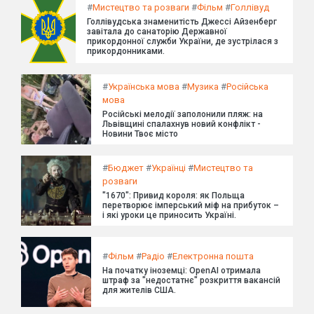
#
Мистецтво та розваги
#
Фільм
#
Голлівуд
Голлівудська знаменитість Джессі Айзенберг
завітала до санаторію Державної
прикордонної служби України, де зустрілася з
прикордонниками.
#
Українська мова
#
Музика
#
Російська
мова
Російські мелодії заполонили пляж: на
Львівщині спалахнув новий конфлікт -
Новини Твоє місто
#
Бюджет
#
Українці
#
Мистецтво та
розваги
"1670": Привид короля: як Польща
перетворює імперський міф на прибуток –
і які уроки це приносить Україні.
#
Фільм
#
Радіо
#
Електронна пошта
На початку іноземці: OpenAI отримала
штраф за "недостатнє" розкриття вакансій
для жителів США.