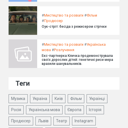
#
Мистецтво та розваги
#
Фільм
#
Продюсер
Оук-стріт: бесіда з режисером стрічки
#
Мистецтво та розваги
#
Українська
мова
#
Розлучення
Екс-партнерка Кличка продемонструвала
своїх дорослих дітей: генетичні риси мера
вразили шанувальників.
Теги
Музика
Україна
Київ
Фільм
Українці
Росія
Українська мова
Європа
Історія
Продюсер
Львів
Театр
Instagram