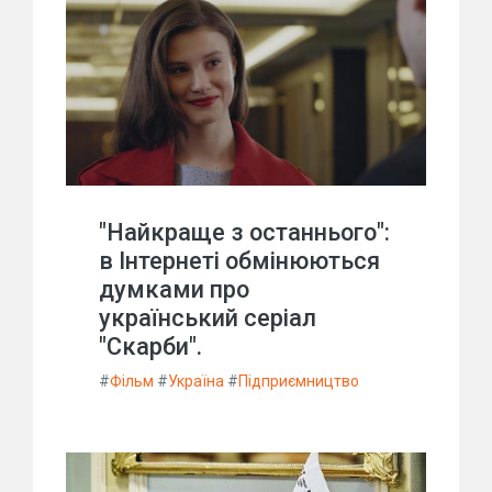
"Найкраще з останнього":
в Інтернеті обмінюються
думками про
український серіал
"Скарби".
#
Фільм
#
Україна
#
Підприємництво