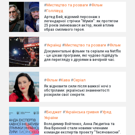
#
Мистецтво та розваги
#
Фільм
#
Голлівуд
Артед Бей, відомий персонаж з
легендарної стрічки "Мумія": як протягом
25 років змінювався актор, який втілив
образ сміливого героя.
#
Українці
#
Мистецтво та розваги
#
Фільм
Документальні фільми та серіали на Netflix
- це цікаві програми, які чудово підійдуть
для перегляду з друзями в вечірній час.
#
Фільм
#
Кава
#
Серіал
Як відновити сили після важкої ночі з
обстрілами: українські знаменитості
розкрили свої секрети.
#
Бюджет
#
Українська гривня
#
Уряд
України
Володимир Войтенко, Анна Людигіна та
Яна Брензей стали новими членами
команди експертів проекту "Тисячовесни".