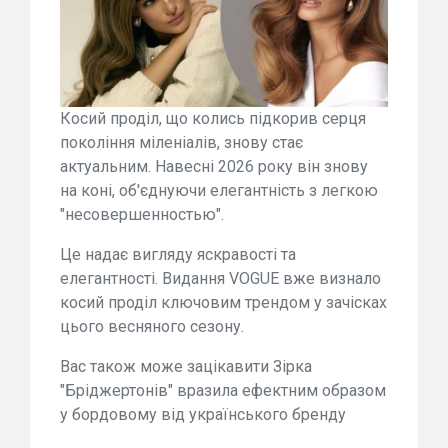
Косий проділ, що колись підкорив серця
покоління міленіалів, знову стає
актуальним. Навесні 2026 року він знову
на коні, об'єднуючи елегантність з легкою
"несовершенностью".
Це надає вигляду яскравості та
елегантності. Видання VOGUE вже визнало
косий проділ ключовим трендом у зачісках
цього весняного сезону.
Вас також може зацікавити Зірка
"Бріджертонів" вразила ефектним образом
у бордовому від українського бренду