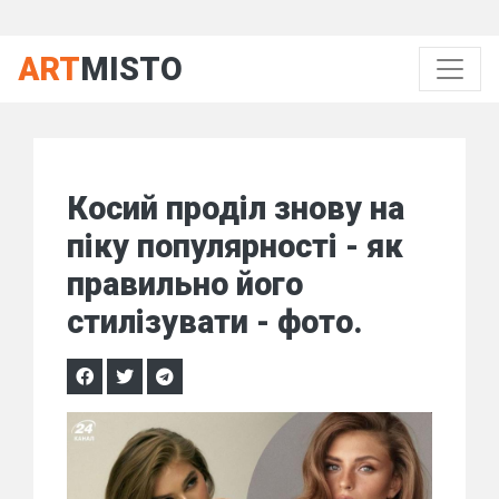
ART
MISTO
Косий проділ знову на
піку популярності - як
правильно його
стилізувати - фото.