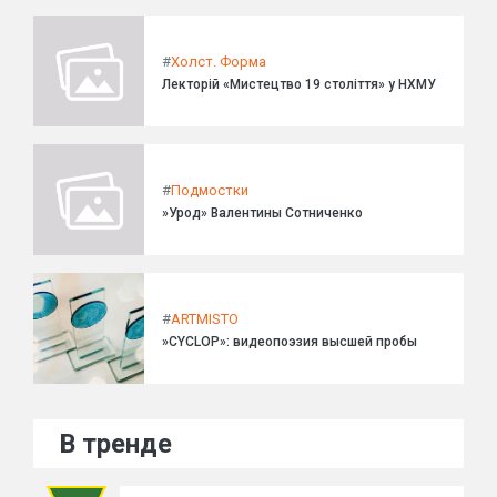
#
Холст. Форма
Лекторій «Мистецтво 19 століття» у НХМУ
#
Подмостки
»Урод» Валентины Сотниченко
#
ARTMISTO
»CYCLOP»: видеопоэзия высшей пробы
В тренде