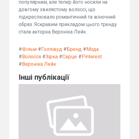
популярним, але тепер його носили на
довгому хвилястому волоссі, що
підкреслювало романтичний та жіночний
образ. Яскравим прикладом цього тренду
стала акторка Вероніка Лейк.
#
Фільм
#
Голлівуд
#
Бренд
#
Мода
#
Волосся
#
Зірка
#
Серце
#
Pinterest
#
Вероніка Лейк
Інші публікації