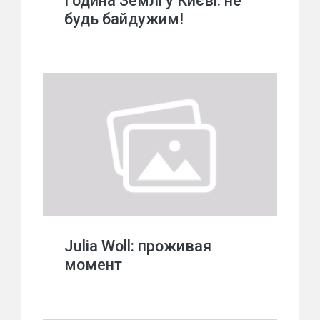
Година Землі у Києві: не
будь байдужим!
Julia Woll: проживая
момент