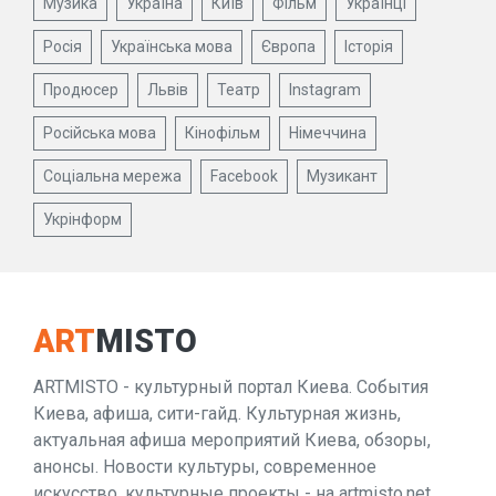
Музика
Україна
Київ
Фільм
Українці
Росія
Українська мова
Європа
Історія
Продюсер
Львів
Театр
Instagram
Російська мова
Кінофільм
Німеччина
Соціальна мережа
Facebook
Музикант
Укрінформ
ART
MISTO
ARTMISTO - культурный портал Киева. События
Киева, афиша, сити-гайд. Культурная жизнь,
актуальная афиша мероприятий Киева, обзоры,
анонсы. Новости культуры, современное
искусство, культурные проекты - на artmisto.net.