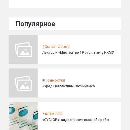
Популярное
#
Холст. Форма
Лекторій «Мистецтво 19 століття» у НХМУ
#
Подмостки
»Урод» Валентины Сотниченко
#
ARTMISTO
»CYCLOP»: видеопоэзия высшей пробы