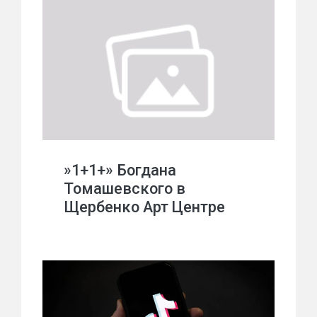
»1+1+» Богдана
Томашевского в
Щербенко Арт Центре