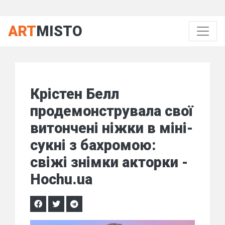
ART
MISTO
Крістен Белл
продемонструвала свої
витончені ніжки в міні-
сукні з бахромою:
свіжі знімки акторки -
Hochu.ua