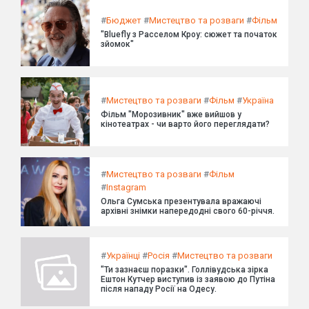
#
Бюджет
#
Мистецтво та розваги
#
Фільм
"Bluefly з Расселом Кроу: сюжет та початок
зйомок"
#
Мистецтво та розваги
#
Фільм
#
Україна
Фільм "Морозивник" вже вийшов у
кінотеатрах - чи варто його переглядати?
#
Мистецтво та розваги
#
Фільм
#
Instagram
Ольга Сумська презентувала вражаючі
архівні знімки напередодні свого 60-річчя.
#
Українці
#
Росія
#
Мистецтво та розваги
"Ти зазнаєш поразки". Голлівудська зірка
Ештон Кутчер виступив із заявою до Путіна
після нападу Росії на Одесу.