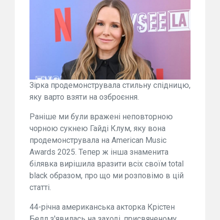
Зірка продемонструвала стильну спідницю,
яку варто взяти на озброєння.
Раніше ми були вражені неповторною
чорною сукнею Гайді Клум, яку вона
продемонструвала на American Music
Awards 2025. Тепер ж інша знаменита
білявка вирішила вразити всіх своїм total
black образом, про що ми розповімо в цій
статті.
44-річна американська акторка Крістен
Белл з'явилась на заході, присвяченому