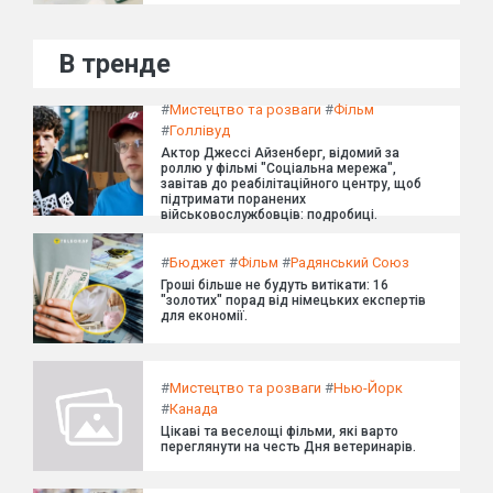
В тренде
#
Мистецтво та розваги
#
Фільм
#
Голлівуд
Актор Джессі Айзенберг, відомий за
роллю у фільмі "Соціальна мережа",
завітав до реабілітаційного центру, щоб
підтримати поранених
військовослужбовців: подробиці.
#
Бюджет
#
Фільм
#
Радянський Союз
Гроші більше не будуть витікати: 16
"золотих" порад від німецьких експертів
для економії.
#
Мистецтво та розваги
#
Нью-Йорк
#
Канада
Цікаві та веселощі фільми, які варто
переглянути на честь Дня ветеринарів.