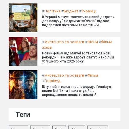
#
Політика
#
Бюджет
#
Українці
В Україні можуть запустити новий додаток
для пошуку "людських зв'язків" під час
подорожей потягами та не тільки.
#
Мистецтво та розваги
#
Фільм
#
Фільм
жахів
Новий фільм від Marvel встановлює нові
рекорди – він вже здобув статус найбільш
успішного хіта 2026 року.
#
Мистецтво та розваги
#
Фільм
#
Голлівуд
Штучний інтелект трансформує Голлівуд:
вплив Netflix та інших студій на
впровадження нових технологій.
Теги