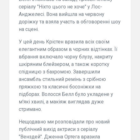
серіалу "Ніхто цього не хоче" у Лос-
Анджелесі. Вона вийшла на червону
доріжку та взяла участь в обговоренні шоу
на сцені.
У цей день Крістен вразила всіх своїм
елегантним образом в чорних відтінках. Її
вбрання включало чорну блузу, накриту
шкіряним блейзером, а також коротку
спідницю з бахромою. Завершили
ансамбль стильний ремінь з срібною
пряжкою та класичні босоніжки на
підборах. Волосся Белл було укладене у
м'які хвилі, а макіяж виглядав дуже
стримано.
Нещодавно ми розповідали про новий
публічний вихід актриси з серіалу
"Венздей". Дженна Ортега вразила