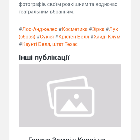
фотографів своїм розкішним та водночас
театральним вбранням.
#
Лос-Анджелес
#
Косметика
#
Зірка
#
Лук
(зброя)
#
Сукня
#
Крістен Белл
#
Хайді Клум
#
Каунті Белл, штат Техас
Інші публікації