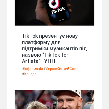
TikTok презентує нову
платформу для
підтримки музикантів під
назвою "TikTok for
Artists" | УНН
#
Інформація
#
Європейський Союз
#
Канада