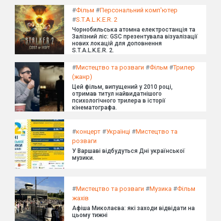
#
Фільм
#
Персональний комп'ютер
#
S.T.A.L.K.E.R. 2
Чорнобильська атомна електростанція та
Залізний ліс: GSC презентувала візуалізації
нових локацій для доповнення
S.T.A.L.K.E.R. 2.
#
Мистецтво та розваги
#
Фільм
#
Трилер
(жанр)
Цей фільм, випущений у 2010 році,
отримав титул найвидатнішого
психологічного трилера в історії
кінематографа.
#
концерт
#
Українці
#
Мистецтво та
розваги
У Варшаві відбудуться Дні української
музики.
#
Мистецтво та розваги
#
Музика
#
Фільм
жахів
Афіша Миколаєва: які заходи відвідати на
цьому тижні