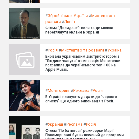
#
Збройні сили України
#
Мистецтво та
розваги
#
Львів
Фільм "Дисидент": коли та де можна
переглянути онлайн в Україні
#
Росія
#
Мистецтво та розваги
#
Україна
Вирізана українським дистриб'ютором з
"Людини-павука" композиція Монеточки
потрапила до українського топ-100 на
Apple Music.
#
Моніторинг
#
Реклама
#
Росія
В Україні планують додати до "чорного
списку" ще одного виконавця з Росії.
#
Українці
#
Реклама
#
Росія
Фільм "По батькові" режисерки Марії
Пономарьової був включений до програми