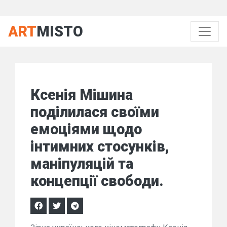
ART
MISTO
Ксенія Мішина
поділилася своїми
емоціями щодо
інтимних стосунків,
маніпуляцій та
концепції свободи.