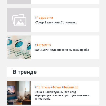
#
Подмостки
»Урод» Валентины Сотниченко
#
ARTMISTO
»CYCLOP»: видеопоэзия высшей пробы
В тренде
#
Політика
#
Фільм
#
Телевізор
Одна з налаштувань, яке слід
відкоригувати всім користувачам нових
телевізорів.