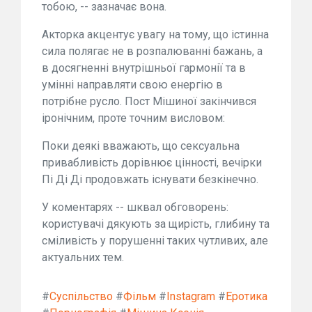
тобою, -- зазначає вона.
Акторка акцентує увагу на тому, що істинна
сила полягає не в розпалюванні бажань, а
в досягненні внутрішньої гармонії та в
умінні направляти свою енергію в
потрібне русло. Пост Мішиної закінчився
іронічним, проте точним висловом:
Поки деякі вважають, що сексуальна
привабливість дорівнює цінності, вечірки
Пі Ді Ді продовжать існувати безкінечно.
У коментарях -- шквал обговорень:
користувачі дякують за щирість, глибину та
сміливість у порушенні таких чутливих, але
актуальних тем.
#
Суспільство
#
Фільм
#
Instagram
#
Еротика