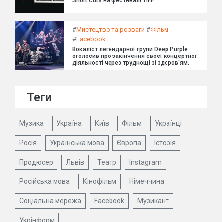
Short Cuts на фестивалі TIFF.
#
Мистецтво та розваги
#
Фільм
#
Facebook
Вокаліст легендарної групи Deep Purple
оголосив про закінчення своєї концертної
діяльності через труднощі зі здоров'ям.
Теги
Музика
Україна
Київ
Фільм
Українці
Росія
Українська мова
Європа
Історія
Продюсер
Львів
Театр
Instagram
Російська мова
Кінофільм
Німеччина
Соціальна мережа
Facebook
Музикант
Укрінформ