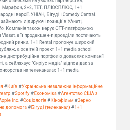
ими бізнесами на умовах партнерства,
1 Марафон, 2+2, ТЕТ, ПЛЮСПЛЮС, 1+1
народні версії, УНІАН, Бігуді і Comedy Central.
займають лідируючі позиції в УАнеті,
d.info. Компанія також керує OTT-платформою
Viasat, а її продакшен-підрозділи постачають
ародний ринки. 1+1 Rental пропонує широкий
бляж, а освітній проєкт 1+1 media school
асне дистрибуційне портфоліо дозволяє компанії
, а сейлзхаус "Сиріус медіа" відповідає за
нсорства на телеканалах 1+1 media.
ня
#
Київ
#
Українське незалежне інформаційне
театр
#
Spotify
#
Економіка
#
Агентство США з
Apple Inc.
#
Соціологія
#
Кінофільм
#
Зерно
рна допомога
#
Бігуді (телеканал)
#
1+1
а