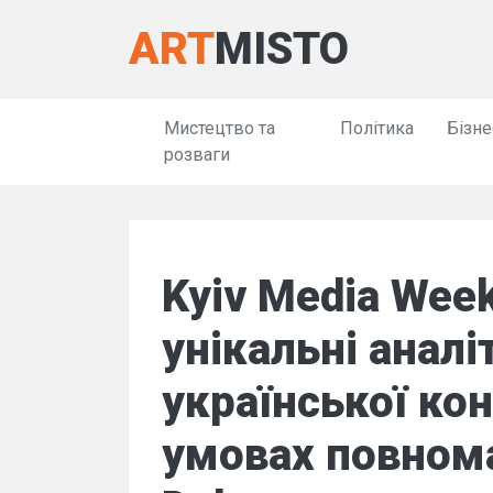
ART
MISTO
Мистецтво та
Політика
Бізне
розваги
Kyiv Media Wee
унікальні анал
української кон
умовах повнома