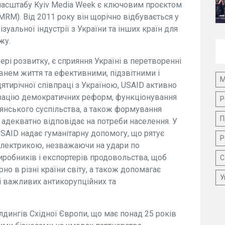
асштабу Kyiv Media Week є ключовим проєктом
RM). Від 2011 року він щорічно відбувається у
зуальної індустрії з України та інших країн для
жу.
рі розвитку, є сприяння Україні в перетворенні
внем життя та ефективними, підзвітними і
М
ятирічної співпраці з Україною, USAID активно
ізацію демократичних реформ, функціонування
Р
янського суспільства, а також формування
П
 адекватно відповідає на потреби населення. У
USAID надає гуманітарну допомогу, що рятує
Р
 електрикою, незважаючи на удари по
иробників і експортерів продовольства, щоб
С
о в різні країни світу, а також допомагає
У
 важливих антикорупційних та
лдингів Східної Європи, що має понад 25 років