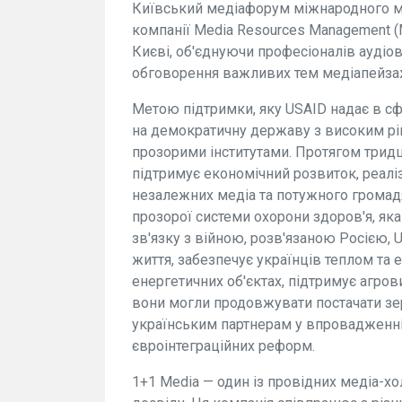
Київський медіафорум міжнародного м
компанії Media Resources Management (M
Києві, об'єднуючи професіоналів аудіові
обговорення важливих тем медіапейза
Метою підтримки, яку USAID надає в сфе
на демократичну державу з високим рі
прозорими інститутами. Протягом тридц
підтримує економічний розвиток, реал
незалежних медіа та потужного громад
прозорої системи охорони здоров'я, яка
зв'язку з війною, розв'язаною Росією, 
життя, забезпечує українців теплом та
енергетичних об'єктах, підтримує агров
вони могли продовжувати постачати зерн
українським партнерам у впровадженні
євроінтеграційних реформ.
1+1 Media — один із провідних медіа-хо