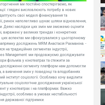
оргнення ми постійно спостерігаємо, як
ації: глядачі висловлюють потребу в нових
адаптують свої моделі фінансування та
ії, ринок наполегливо шукає шляхи відновлення,
ки. Деякі наслідки цих змін ми зможемо оцінити
і, виражені у великих трендах і конкретних
а цих аспектах ми сфокусувалися у цьогорічному
 напрямку досліджень MRM Анастасія Рахманіна. -
ся на традиційних сегментах індустрії,
rces Management: ми продовжуємо досліджувати
бори фільмів у кінотеатрах та стежити за
У дослідженні сегменту платформ нам допомогли
, а вивчення змін у поведінці та вподобаннях
й інститут соціології. Особливо хочу виділити
туальне соціологічне дослідження української
тент у кінотеатрах і на платформах. Важко
індустрії, особливо в умовах нестабільності
ння державної підтримки.