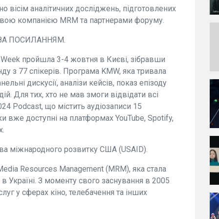
о вісім аналітичних досліджень, підготовлених
овою компанією MRM та партнерами форуму.
 ЗА ПОСИЛАННЯМ.
 Week пройшла 3-4 жовтня в Києві, зібравши
ду з 77 спікерів. Програма KMW, яка тривала
нельні дискусії, аналізи кейсів, показ епізоду
й. Для тих, хто не мав змоги відвідати всі
024 Podcast, що містить аудіозаписи 15
ки вже доступні на платформах YouTube, Spotify,
x.
ва міжнародного розвитку США (USAID).
edia Resources Management (MRM), яка стала
Україні. З моменту свого заснування в 2005
луг у сферах кіно, телебачення та інших