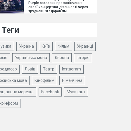
Purple оголосив про закінчення
своєї концертної діяльності через
труднощі зі здоров'ям.
Теги
узика
Україна
Київ
Фільм
Українці
осія
Українська мова
Європа
Історія
родюсер
Львів
Театр
Instagram
осійська мова
Кінофільм
Німеччина
оціальна мережа
Facebook
Музикант
крінформ