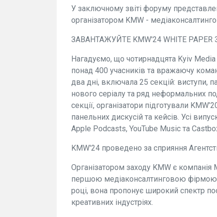
У заключному звіті форуму представлен
організатором KMW - медіаконсалтинг
ЗАВАНТАЖУЙТЕ KMW'24 WHITE PAPER
Нагадуємо, що чотирнадцята Kyiv Media
понад 400 учасників та вражаючу коман
два дні, включала 25 секцій: виступи, па
нового серіалу та ряд неформальних поді
секції, організатори підготували KMW’2
панельних дискусій та кейсів. Усі випус
Apple Podcasts, YouTube Music та Castbo
KMW'24 проведено за сприяння Агентст
Організатором заходу KMW є компанія M
першою медіаконсалтинговою фірмою в 
році, вона пропонує широкий спектр пос
креативних індустріях.