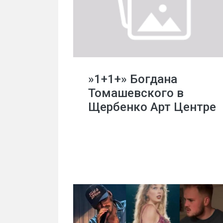
»1+1+» Богдана
Томашевского в
Щербенко Арт Центре