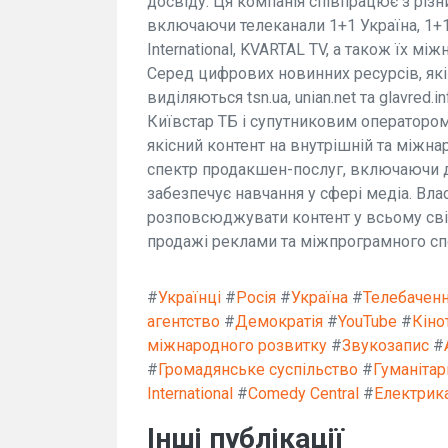
досвіду. Ця компанія співпрацює з різн
включаючи телеканали 1+1 Україна, 1+
International, KVARTAL TV, а також їх між
Серед цифрових новинних ресурсів, які 
виділяються tsn.ua, unian.net та glavre
Київстар ТБ і супутниковим оператором 
якісний контент на внутрішній та міжн
спектр продакшен-послуг, включаючи ду
забезпечує навчання у сфері медіа. Вл
розповсюджувати контент у всьому світі
продажі реклами та міжпрограмного спо
#
Українці
#
Росія
#
Україна
#
Телебачен
агентство
#
Демократія
#
YouTube
#
Кіно
міжнародного розвитку
#
Звукозапис
#
#
Громадянське суспільство
#
Гуманіта
International
#
Comedy Central
#
Електрик
Інші публікації