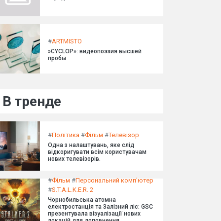
#
ARTMISTO
»CYCLOP»: видеопоэзия высшей
пробы
В тренде
#
Політика
#
Фільм
#
Телевізор
Одна з налаштувань, яке слід
відкоригувати всім користувачам
нових телевізорів.
#
Фільм
#
Персональний комп'ютер
#
S.T.A.L.K.E.R. 2
Чорнобильська атомна
електростанція та Залізний ліс: GSC
презентувала візуалізації нових
локацій для доповнення