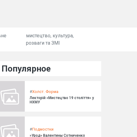
вне
мистецтво, культура,
розваги та ЗМІ
Популярное
#
Холст. Форма
Лекторій «Мистецтво 19 століття» у
НХМУ
#
Подмостки
»Урод» Валентины Сотниченко