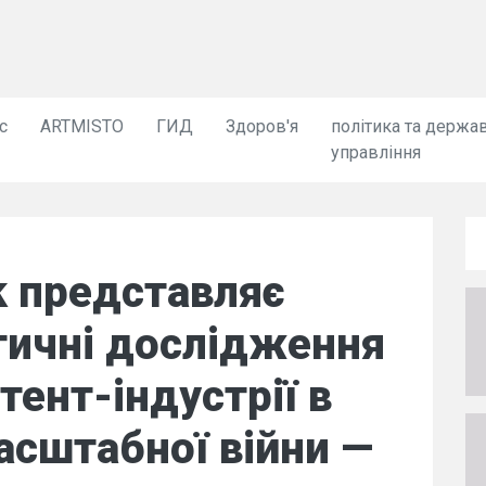
с
ARTMISTO
ГИД
Здоров'я
політика та держа
управління
k представляє
ітичні дослідження
тент-індустрії в
сштабної війни —