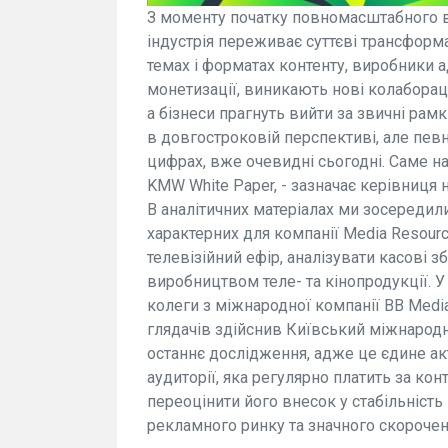
З моменту початку повномасштабного вт
індустрія переживає суттєві трансформ
темах і форматах контенту, виробники 
монетизації, виникають нові колаборац
а бізнеси прагнуть вийти за звичні рам
в довгостроковій перспективі, але певн
цифрах, вже очевидні сьогодні. Саме н
KMW White Paper, - зазначає керівниця
В аналітичних матеріалах ми зосередили
характерних для компанії Media Resou
телевізійний ефір, аналізувати касові з
виробництвом теле- та кінопродукції. 
колеги з міжнародної компанії BB Media
глядачів здійснив Київський міжнародни
останнє дослідження, адже це єдине ак
аудиторії, яка регулярно платить за кон
переоцінити його внесок у стабільність 
рекламного ринку та значного скороче