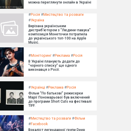
можна переглянути онлайн в Україні
#
Росія
#
Мистецтво та розваги
#
Україна
Вирізана українським
дистриб'ютором з "Людини-павука"
композиція Монеточки потрапила
до українського топ-100 на Apple
Music.
#
Моніторинг
#
Реклама
#
Росія
В Україні планують додати до
"чорного списку" ще одного
виконавця з Росії.
#
Українці
#
Реклама
#
Росія
Фільм "По батькові" режисерки
Марії Пономарьової був включений
до програми Short Cuts на фестивалі
TIFF.
#
Мистецтво та розваги
#
Фільм
#
Facebook
Вокаліст легендарної групи Deep