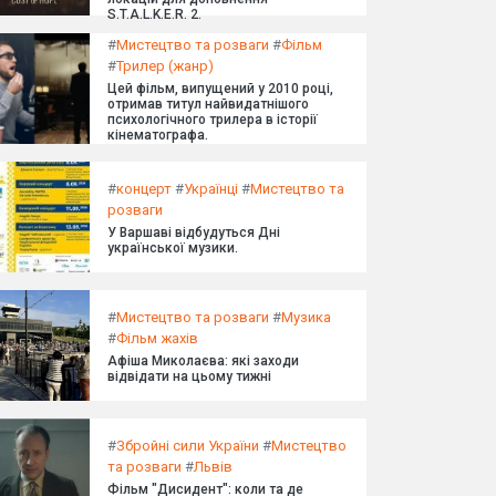
S.T.A.L.K.E.R. 2.
#
Мистецтво та розваги
#
Фільм
#
Трилер (жанр)
Цей фільм, випущений у 2010 році,
отримав титул найвидатнішого
психологічного трилера в історії
кінематографа.
#
концерт
#
Українці
#
Мистецтво та
розваги
У Варшаві відбудуться Дні
української музики.
#
Мистецтво та розваги
#
Музика
#
Фільм жахів
Афіша Миколаєва: які заходи
відвідати на цьому тижні
#
Збройні сили України
#
Мистецтво
та розваги
#
Львів
Фільм "Дисидент": коли та де