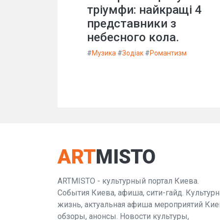
тріумфи: найкращі 4
представники з
небесного кола.
#
Музика
#
Зодіак
#
Романтизм
ART
MISTO
ARTMISTO - культурный портал Киева.
События Киева, афиша, сити-гайд. Культурн
жизнь, актуальная афиша мероприятий Кие
обзоры, анонсы. Новости культуры,