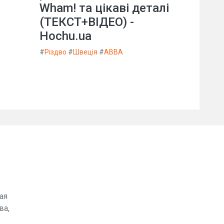
Wham! та цікаві деталі
(ТЕКСТ+ВІДЕО) -
Hochu.ua
#
Різдво
#
Швеція
#
ABBA
ая
ва,