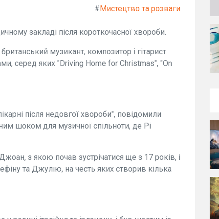
#
Мистецтво та розваги
ичному закладі після короткочасної хвороби.
ь британський музикант, композитор і гітарист
и, серед яких "Driving Home for Christmas", "On
лікарні після недовгої хвороби", повідомили
озним шоком для музичної спільноти, де Рі
жоан, з якою почав зустрічатися ще з 17 років, і
фіну та Джулію, на честь яких створив кілька