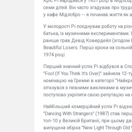
Кріс Рі народився у 1951 році в Мідлсбро
семи дітей. Він часто згадував про тру
у кафе Мідлсбро -- я починав життя як а
У молодості Рі поєднував роботу на рі
батька, із музичними експериментами. У
раніше грав Девід Ковердейл (згодом De
Beautiful Losers. Перші кроки на сольні
1974 році.
Перший значний успіх Рі відбувся в Спо
"Fool (If You Think It's Over)" зайняла 1
номінацію на Греммі в категорії "Найкра
зіткнувся з певними викликами в музич
поступово укріпити свою репутацію на 
Найбільший комерційний успіх Рі відзн
"Dancing With Strangers" (1987) став пер
топ-10 у Великій Британії, при цьому д
випущена збірка "New Light Through Old 