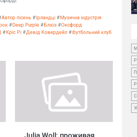
ксфорді.
#
Автор пісень
#
Ірландці
#
Музична індустрія
рок
#
Deep Purple
#
Блюз
#
Оксфорд
)
#
Кріс Рі
#
Девід Ковердейл
#
Футбольний клуб
М
Р
П
Р
С
У
Julia Woll: проживая