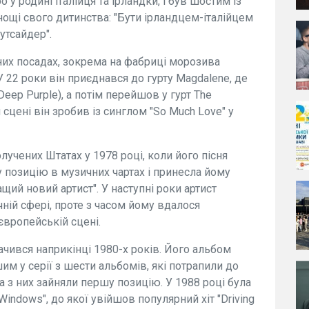
 у родині італійця та ірландки, і був шостим із
днощі свого дитинства: "Бути ірландцем-італійцем
утсайдер".
зних посадах, зокрема на фабриці морозива
 22 роки він приєднався до гурту Magdalene, де
ep Purple), а потім перейшов у гурт The
й сцені він зробив із синглом "So Much Love" у
лучених Штатах у 1978 році, коли його пісня
2-ту позицію в музичних чартах і принесла йому
щий новий артист". У наступні роки артист
ній сфері, проте з часом йому вдалося
європейській сцені.
ачився наприкінці 1980-х років. Його альбом
шим у серії з шести альбомів, які потрапили до
ва з них зайняли першу позицію. У 1988 році була
Windows", до якої увійшов популярний хіт "Driving