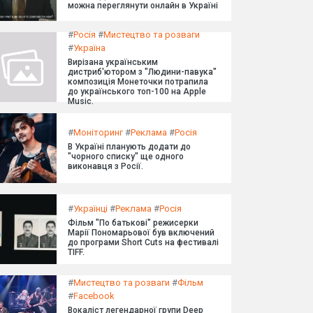
можна переглянути онлайн в Україні
#
Росія
#
Мистецтво та розваги
#
Україна
Вирізана українським
дистриб'ютором з "Людини-павука"
композиція Монеточки потрапила
до українського топ-100 на Apple
Music.
#
Моніторинг
#
Реклама
#
Росія
В Україні планують додати до
"чорного списку" ще одного
виконавця з Росії.
#
Українці
#
Реклама
#
Росія
Фільм "По батькові" режисерки
Марії Пономарьової був включений
до програми Short Cuts на фестивалі
TIFF.
#
Мистецтво та розваги
#
Фільм
#
Facebook
Вокаліст легендарної групи Deep