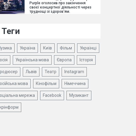
Purple оголосив про закінчення
своєї концертної діяльності через
труднощі зі здоров'ям.
Теги
узика
Україна
Київ
Фільм
Українці
осія
Українська мова
Європа
Історія
родюсер
Львів
Театр
Instagram
осійська мова
Кінофільм
Німеччина
оціальна мережа
Facebook
Музикант
крінформ