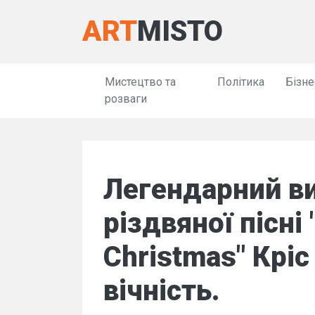
ART
MISTO
Мистецтво та
Політика
Бізне
розваги
Легендарний в
різдвяної пісні 
Christmas" Кріс
вічність.