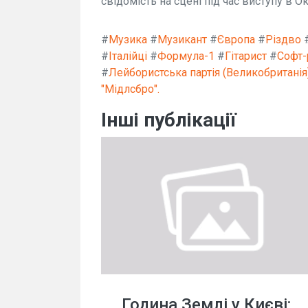
свідомість на сцені під час виступу в О
#
Музика
#
Музикант
#
Європа
#
Різдво
#
Італійці
#
Формула-1
#
Гітарист
#
Софт-
#
Лейбористська партія (Великобританія
"Мідлсбро".
Інші публікації
Година Землі у Києві: