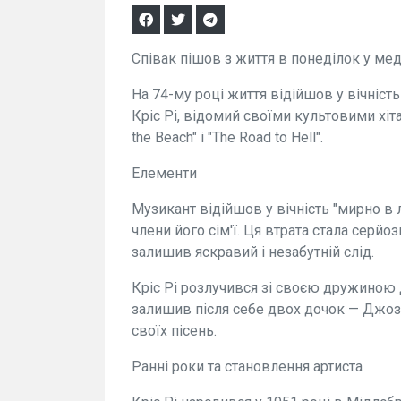
Співак пішов з життя в понеділок у мед
На 74-му році життя відійшов у вічніст
Кріс Рі, відомий своїми культовими хітам
the Beach" і "The Road to Hell".
Елементи
Музикант відійшов у вічність "мирно в 
члени його сім'ї. Ця втрата стала серй
залишив яскравий і незабутній слід.
Кріс Рі розлучився зі своєю дружиною Д
залишив після себе двох дочок — Джозе
своїх пісень.
Ранні роки та становлення артиста