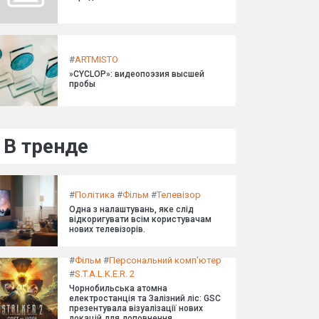
#
ARTMISTO
»CYCLOP»: видеопоэзия высшей
пробы
В тренде
#
Політика
#
Фільм
#
Телевізор
Одна з налаштувань, яке слід
відкоригувати всім користувачам
нових телевізорів.
#
Фільм
#
Персональний комп'ютер
#
S.T.A.L.K.E.R. 2
Чорнобильська атомна
електростанція та Залізний ліс: GSC
презентувала візуалізації нових
локацій для доповнення