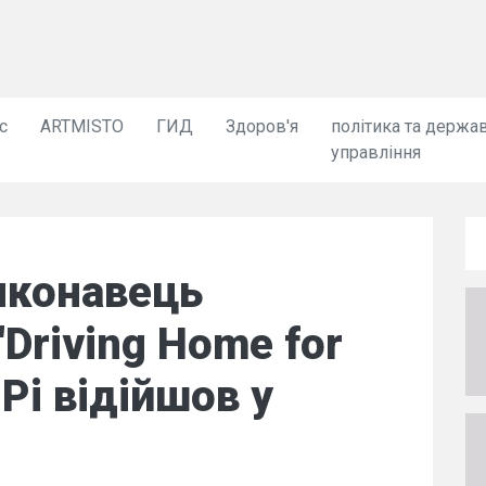
с
ARTMISTO
ГИД
Здоров'я
політика та держа
управління
иконавець
"Driving Home for
 Рі відійшов у