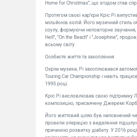
Home for Christmas", що згодом став 
Протягом своєї кар'єри Кріс Рі випусти
мільйонів копій. Його музичний стиль о
соулу, формуючи неповторне звучання, як
Hell", "On the Beach" і "Josephine", прод
всьому світу.
Особисте життя та захоплення
Окрім музики, Рі захоплювався автомобі
Touring Car Championship і навіть прац
1995 році.
Кріс Рі висловлював свою підтримку Ле
композицію, присвячену Джеремі Корбі
Його життєвий шлях був наповнений чи
провели операцію з видалення підшлунк
причиною розвитку діабету. У 2016 році