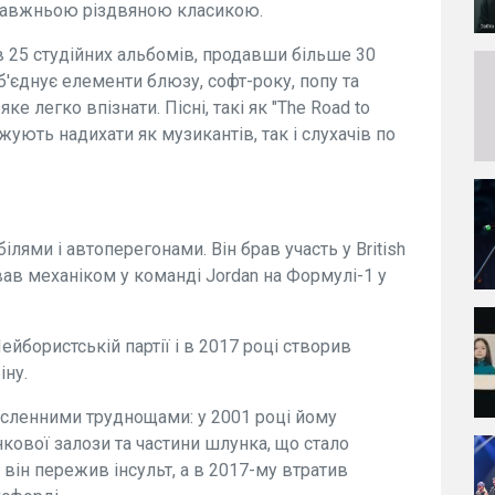
справжньою різдвяною класикою.
в 25 студійних альбомів, продавши більше 30
б'єднує елементи блюзу, софт-року, попу та
е легко впізнати. Пісні, такі як "The Road to
овжують надихати як музикантів, так і слухачів по
лями і автоперегонами. Він брав участь у British
ював механіком у команді Jordan на Формулі-1 у
йбористській партії і в 2017 році створив
ну.
сленними труднощами: у 2001 році йому
ової залози та частини шлунка, що стало
 він пережив інсульт, а в 2017-му втратив