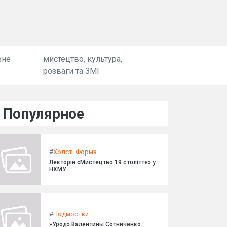
вне
мистецтво, культура,
розваги та ЗМІ
Популярное
#
Холст. Форма
Лекторій «Мистецтво 19 століття» у
НХМУ
#
Подмостки
»Урод» Валентины Сотниченко