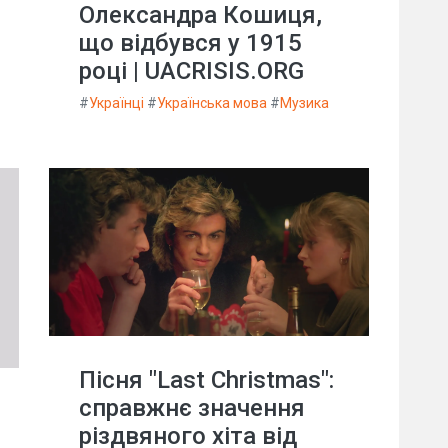
Олександра Кошиця,
що відбувся у 1915
році | UACRISIS.ORG
#
Українці
#
Українська мова
#
Музика
Пісня "Last Christmas":
справжнє значення
різдвяного хіта від