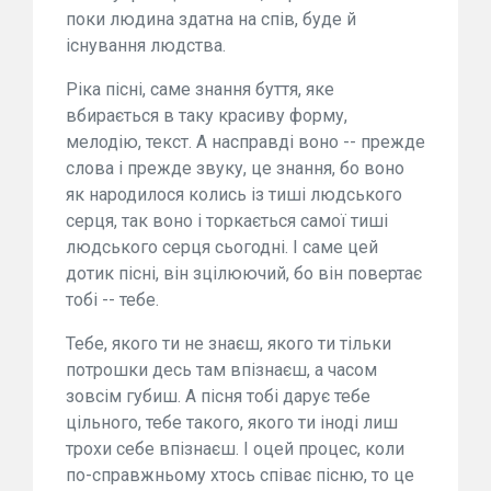
поки людина здатна на спів, буде й
існування людства.
Ріка пісні, саме знання буття, яке
вбирається в таку красиву форму,
мелодію, текст. А насправді воно -- прежде
слова і прежде звуку, це знання, бо воно
як народилося колись із тиші людського
серця, так воно і торкається самої тиші
людського серця сьогодні. І саме цей
дотик пісні, він зцілюючий, бо він повертає
тобі -- тебе.
Тебе, якого ти не знаєш, якого ти тільки
потрошки десь там впізнаєш, а часом
зовсім губиш. А пісня тобі дарує тебе
цільного, тебе такого, якого ти іноді лиш
трохи себе впізнаєш. І оцей процес, коли
по-справжньому хтось співає пісню, то це