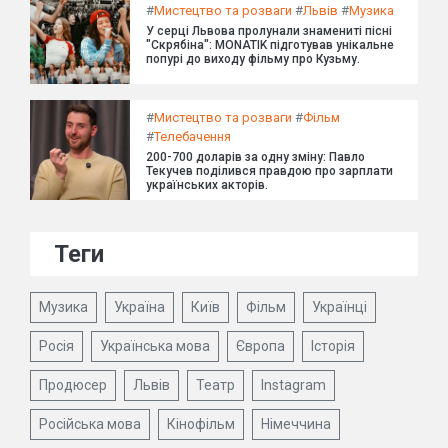
#
Мистецтво та розваги
#
Львів
#
Музика
У серці Львова пролунали знамениті пісні
"Скрябіна": MONATIK підготував унікальне
попурі до виходу фільму про Кузьму.
#
Мистецтво та розваги
#
Фільм
#
Телебачення
200-700 доларів за одну зміну: Павло
Текучев поділився правдою про зарплати
українських акторів.
Теги
Музика
Україна
Київ
Фільм
Українці
Росія
Українська мова
Європа
Історія
Продюсер
Львів
Театр
Instagram
Російська мова
Кінофільм
Німеччина