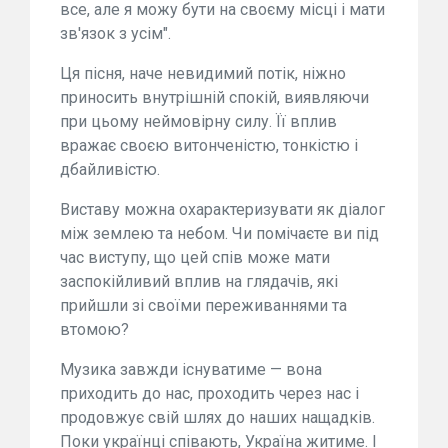
все, але я можу бути на своєму місці і мати
зв'язок з усім".
Ця пісня, наче невидимий потік, ніжно
приносить внутрішній спокій, виявляючи
при цьому неймовірну силу. Її вплив
вражає своєю витонченістю, тонкістю і
дбайливістю.
Виставу можна охарактеризувати як діалог
між землею та небом. Чи помічаєте ви під
час виступу, що цей спів може мати
заспокійливий вплив на глядачів, які
прийшли зі своїми переживаннями та
втомою?
Музика завжди існуватиме — вона
приходить до нас, проходить через нас і
продовжує свій шлях до наших нащадків.
Поки українці співають, Україна житиме. І