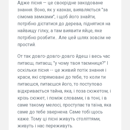
Адже пісня — це своєрідне закодоване
знання. Воно, як у казках, виявляється "за
сімома замками", і щоб його знайти,
потрібно дістатися до дерева, піднятися на
найвищу гілку, а там виявити яйце, яке
потрібно розбити... Але цей шлях зовсім не
простий.
От так довго-довго-довго йдеш і весь час
питаєш, питаєш, "у чому твоя таємниця?" І
оскільки пісня -- це живий потік знання і
краси, які спрямовані до тебе, то коли ти
питаєшся, питаєшся його, то поступово
відкривається тайна, яка, і поза сюжетом, і
крізь сюжет, і поміж словами, і в тоні, і в
саме такому мелосі, проступає та таїна, яка
саме до тебе звернена. Саме тобі щось
каже. Тому ці пісні живуть століттями,
живуть і нас переживуть.