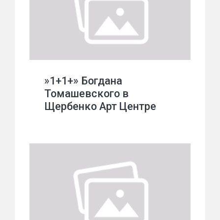
»1+1+» Богдана
Томашевского в
Щербенко Арт Центре