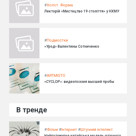
#
Холст. Форма
Лекторій «Мистецтво 19 століття» у НХМУ
#
Подмостки
»Урод» Валентины Сотниченко
#
ARTMISTO
»CYCLOP»: видеопоэзия высшей пробы
В тренде
#
Фільм
#
Інтернет
#
Штучний інтелект
Найпотужніша китайська модель штучного