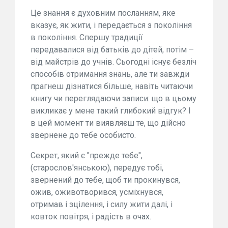
Це знання є духовним посланням, яке
вказує, як жити, і передається з покоління
в покоління. Спершу традиції
передавалися від батьків до дітей, потім –
від майстрів до учнів. Сьогодні існує безліч
способів отримання знань, але ти завжди
прагнеш дізнатися більше, навіть читаючи
книгу чи переглядаючи записи: що в цьому
викликає у мене такий глибокий відгук? І
в цей момент ти виявляєш те, що дійсно
звернене до тебе особисто.
Секрет, який є "прежде тебе",
(старослов'янською), передує тобі,
звернений до тебе, щоб ти прокинувся,
ожив, оживотворився, усміхнувся,
отримав і зцілення, і силу жити далі, і
ковток повітря, і радість в очах.