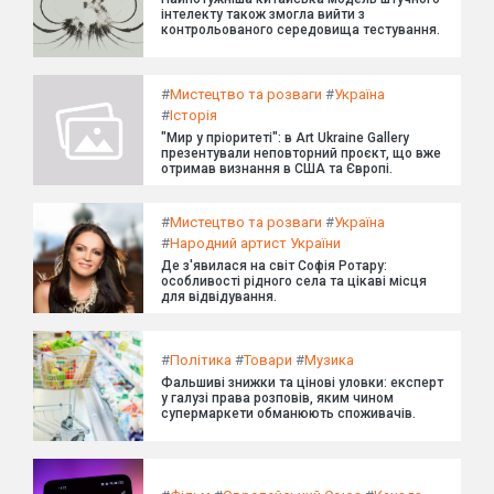
інтелекту також змогла вийти з
контрольованого середовища тестування.
#
Мистецтво та розваги
#
Україна
#
Історія
"Мир у пріоритеті": в Art Ukraine Gallery
презентували неповторний проєкт, що вже
отримав визнання в США та Європі.
#
Мистецтво та розваги
#
Україна
#
Народний артист України
Де з'явилася на світ Софія Ротару:
особливості рідного села та цікаві місця
для відвідування.
#
Політика
#
Товари
#
Музика
Фальшиві знижки та цінові уловки: експерт
у галузі права розповів, яким чином
супермаркети обманюють споживачів.