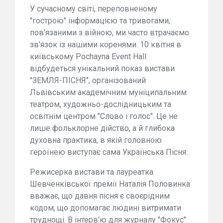
У сучасному світі, переповненому
"гострою" інформацією та тривогами,
пов'язаними з війною, ми часто втрачаємо
зв'язок із нашими коренями. 10 квітня в
київському Pochayna Event Hall
відбудеться унікальний показ вистави
"ЗЕМЛЯ-ПІСНЯ", організований
Львівським академічним муніципальним
театром, художньо-дослідницьким та
освітнім центром "Слово і голос". Це не
лише фольклорне дійство, а й глибока
духовна практика, в якій головною
героїнею виступає сама Українська Пісня.
Режисерка вистави та лауреатка
Шевченківської премії Наталія Половинка
вважає, що давня пісня є своєрідним
кодом, що допомагає людині витримати
труднощі. В інтерв'ю для журналу "Фокус"