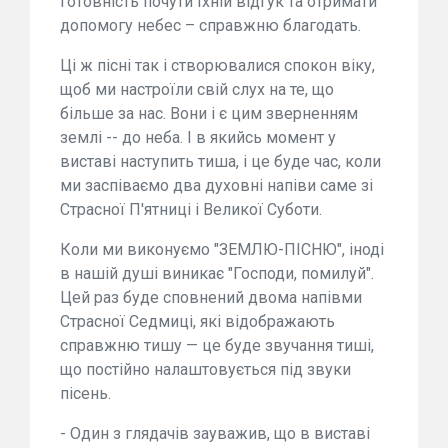
готовність почути їхній відгук та отримати
допомогу небес – справжню благодать.
Ці ж пісні так і створювалися спокон віку,
щоб ми настроїли свій слух на те, що
більше за нас. Вони і є цим зверненням
землі -- до неба. І в якийсь момент у
виставі наступить тиша, і це буде час, коли
ми заспіваємо два духовні напіви саме зі
Страсної П'ятниці і Великої Суботи.
Коли ми виконуємо "ЗЕМЛЮ-ПІСНЮ", іноді
в нашій душі виникає "Господи, помилуй".
Цей раз буде сповнений двома напівми
Страсної Седмиці, які відображають
справжню тишу — це буде звучання тиші,
що постійно налаштовується під звуки
пісень.
- Один з глядачів зауважив, що в виставі