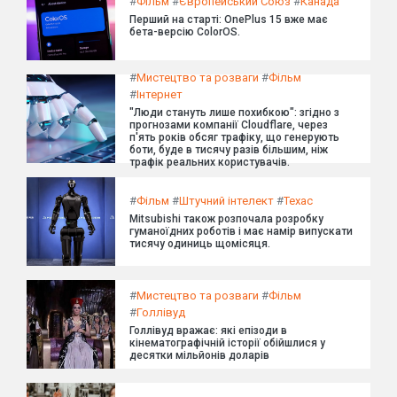
#
Фільм
#
Європейський Союз
#
Канада
Перший на старті: OnePlus 15 вже має
бета-версію ColorOS.
#
Мистецтво та розваги
#
Фільм
#
Інтернет
"Люди стануть лише похибкою": згідно з
прогнозами компанії Cloudflare, через
п'ять років обсяг трафіку, що генерують
боти, буде в тисячу разів більшим, ніж
трафік реальних користувачів.
#
Фільм
#
Штучний інтелект
#
Техас
Mitsubishi також розпочала розробку
гуманоїдних роботів і має намір випускати
тисячу одиниць щомісяця.
#
Мистецтво та розваги
#
Фільм
#
Голлівуд
Голлівуд вражає: які епізоди в
кінематографічній історії обійшлися у
десятки мільйонів доларів