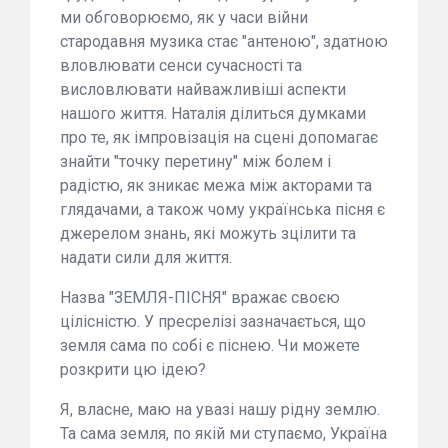
ми обговорюємо, як у часи війни
стародавня музика стає "антеною", здатною
вловлювати сенси сучасності та
висловлювати найважливіші аспекти
нашого життя. Наталія ділиться думками
про те, як імпровізація на сцені допомагає
знайти "точку перетину" між болем і
радістю, як зникає межа між акторами та
глядачами, а також чому українська пісня є
джерелом знань, які можуть зцілити та
надати сили для життя.
Назва "ЗЕМЛЯ-ПІСНЯ" вражає своєю
цілісністю. У пресрелізі зазначається, що
земля сама по собі є піснею. Чи можете
розкрити цю ідею?
Я, власне, маю на увазі нашу рідну землю.
Та сама земля, по якій ми ступаємо, Україна