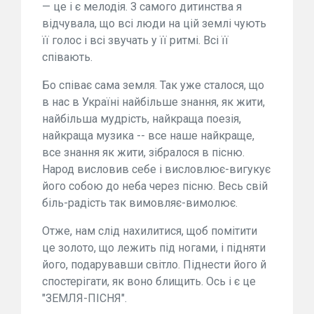
— це і є мелодія. З самого дитинства я
відчувала, що всі люди на цій землі чують
її голос і всі звучать у її ритмі. Всі її
співають.
Бо співає сама земля. Так уже сталося, що
в нас в Україні найбільше знання, як жити,
найбільша мудрість, найкраща поезія,
найкраща музика -- все наше найкраще,
все знання як жити, зібралося в пісню.
Народ висловив себе і висловлює-вигукує
його собою до неба через пісню. Весь свій
біль-радість так вимовляє-вимолює.
Отже, нам слід нахилитися, щоб помітити
це золото, що лежить під ногами, і підняти
його, подарувавши світло. Піднести його й
спостерігати, як воно блищить. Ось і є це
"ЗЕМЛЯ-ПІСНЯ".