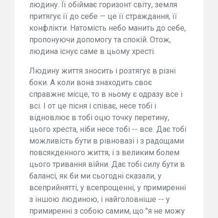
людину. Її обіймає горизонт світу, земля
притягує її до себе — це її страждання, її
конфлікти. Натомість небо манить до себе,
пропонуючи допомогу та спокій. Отож,
людина існує саме в цьому хресті.
Людину життя зносить і розтягує в різні
боки. А коли вона знаходить своє
справжнє місце, то в ньому є одразу все і
всі. І от це пісня і співає, несе тобі і
відновлює в тобі оцю точку перетину,
цього хреста, ніби несе тобі -- все. Дає тобі
можливість бути в рівновазі і з радощами
повсякденного життя, і з великим болем
цього тривання війни. Дає тобі силу бути в
балансі, як би ми сьогодні сказали, у
всеприйнятті, у всепрощенні, у примиренні
з іншою людиною, і найголовніше -- у
примиренні з собою самим, що "я не можу