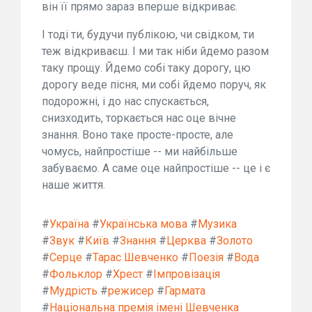
він її прямо зараз вперше відкриває.
І тоді ти, будучи публікою, чи свідком, ти
теж відкриваєш. І ми так ніби йдемо разом
таку прощу. Йдемо собі таку дорогу, цю
дорогу веде пісня, ми собі йдемо поруч, як
подорожні, і до нас спускається,
снизходить, торкається нас оце вічне
знання. Воно таке просте-просте, але
чомусь, найпростіше -- ми найбільше
забуваємо. А саме оце найпростіше -- це і є
наше життя.
#
Україна
#
Українська мова
#
Музика
#
Звук
#
Київ
#
Знання
#
Церква
#
Золото
#
Серце
#
Тарас Шевченко
#
Поезія
#
Вода
#
Фольклор
#
Хрест
#
Імпровізація
#
Мудрість
#
режисер
#
Гармата
#
Національна премія імені Шевченка