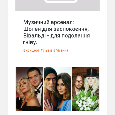
Музичний арсенал:
Шопен для заспокоєння,
Вівальді - для подолання
гніву.
#
концерт
#
Львів
#
Музика