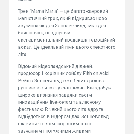
Трек "Mama Maria" -- це багатожанровий
магнетичний трек, який відкриває нове
звучання як для Зонневельда, так і для
близнючок, поєднуючи
експериментальний продакшн і емоційний
вокал. Це ідеальний гімн цього спекотного
літа.
Відомий нідерландський діджей,
продюсер і керівник лейблу Filth on Acid
Рейнір Зонневельд вже багато років є
рушійною силою у світі техно. Він здобув
широке визнання завдяки своїм
інноваційним live-сетам та власному
фестивалю R², який цього літа вдруге
відбудеться в Нідерландах. Зонневельд
славиться своїм жорстким техно
звучанням і потужними живими