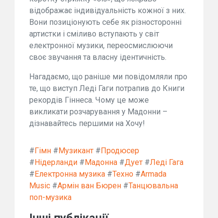
відображає індивідуальність кожної з них.
Вони позиціонують себе як різносторонні
артистки і сміливо вступають у світ
електронної музики, переосмислюючи
своє звучання та власну ідентичність.
Нагадаємо, що раніше ми повідомляли про
те, що виступ Леді Гаги потрапив до Книги
рекордів Гіннеса. Чому це може
викликати розчарування у Мадонни –
дізнавайтесь першими на Хочу!
#
Гімн
#
Музикант
#
Продюсер
#
Нідерланди
#
Мадонна
#
Дует
#
Леді Гага
#
Електронна музика
#
Техно
#
Armada
Music
#
Армін ван Бюрен
#
Танцювальна
поп-музика