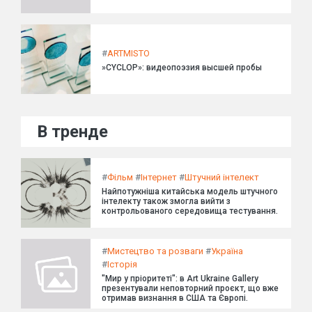
#
ARTMISTO
»CYCLOP»: видеопоэзия высшей пробы
В тренде
#
Фільм
#
Інтернет
#
Штучний інтелект
Найпотужніша китайська модель штучного
інтелекту також змогла вийти з
контрольованого середовища тестування.
#
Мистецтво та розваги
#
Україна
#
Історія
"Мир у пріоритеті": в Art Ukraine Gallery
презентували неповторний проєкт, що вже
отримав визнання в США та Європі.