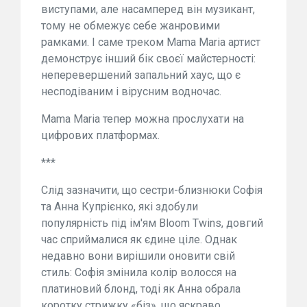
виступами, але насамперед він музикант,
тому не обмежує себе жанровими
рамками. І саме треком Mama Maria артист
демонструє інший бік своєї майстерності:
неперевершений запальний хаус, що є
несподіваним і вірусним водночас.
Mama Maria тепер можна прослухати на
цифрових платформах.
***
Слід зазначити, що сестри-близнюки Софія
та Анна Купрієнко, які здобули
популярність під ім'ям Bloom Twins, довгий
час сприймалися як єдине ціле. Однак
недавно вони вирішили оновити свій
стиль: Софія змінила колір волосся на
платиновий блонд, тоді як Анна обрала
коротку стрижку «біз», що яскраво