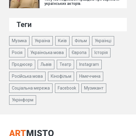
українських акторів.
Теги
Музика
Україна
Київ
Фільм
Українці
Росія
Українська мова
Європа
Історія
Продюсер
Львів
Театр
Instagram
Російська мова
Кінофільм
Німеччина
Соціальна мережа
Facebook
Музикант
Укрінформ
ART
MISTO