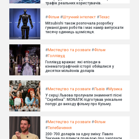
трафік реальних користувачів.
#
Фільм
#
Штучний інтелект
#
Техас
Mitsubishi також розпочала розробку
гуманоїдних роботів і має намір випускати
тисячу одиниць щомісяця.
#
Мистецтво та розваги
#
Фільм
#
Голлівуд
Голлівуд вражає: які епізоди в
кінематографічній історії обійшлися у
десятки мільйонів доларів
#
Мистецтво та розваги
#
Львів
#
Музика
У серці Львова пролунали знамениті пісні
"Скрябіна": MONATIK підготував унікальне
попурі до виходу фільму про Кузьму.
#
Мистецтво та розваги
#
Фільм
#
Телебачення
200-700 доларів за одну зміну: Павло
Текучев поділився правдою про зарплати