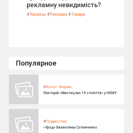
рекламну невидимість?
#
Українці
#
Реклама
#
Товари
Популярное
#
Холст. Форма
Лекторій «Мистецтво 19 століття» у НХМУ
#
Подмостки
»Урод» Валентины Сотниченко