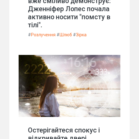
вже сміливо демонструє:
Дженніфер Лопес почала
активно носити "помсту в
тілі".
#
Розлучення
#
Шлюб
#
Зірка
Остерігайтеся спокус і
відкривайте двері