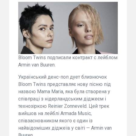
Bloom Twins подписали контракт с лейблом
Armin van Buuren.
Український денс-поп дует близнючок
Bloom Twins представляє нову пісню під
назвою Mama Maria, яка була створена у
співпраці з нідерландським діджеєм і
технозіркою Reinier Zonneveld. Цей трек
вийшов на лейблі Armada Music,
співзасновником якого є один із
найвідоміших діджеїв у світі — Armin van
Buuren.