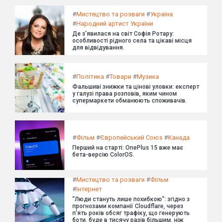
#
Мистецтво та розваги
#
Україна
#
Народний артист України
Де з'явилася на світ Софія Ротару:
особливості рідного села та цікаві місця
для відвідування.
#
Політика
#
Товари
#
Музика
Фальшиві знижки та цінові уловки: експерт
у галузі права розповів, яким чином
супермаркети обманюють споживачів.
#
Фільм
#
Європейський Союз
#
Канада
Перший на старті: OnePlus 15 вже має
бета-версію ColorOS.
#
Мистецтво та розваги
#
Фільм
#
Інтернет
"Люди стануть лише похибкою": згідно з
прогнозами компанії Cloudflare, через
п'ять років обсяг трафіку, що генерують
боти, буде в тисячу разів більшим, ніж