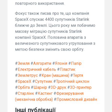
повторного використання.
Фокус також писав про те, що компанія
SpaceX спускає 4400 супутників Starlink
ближче до Землі. Цього року ми побачимо
масову міграцію супутників Starlink
компанії SpaceX. Половина апаратів з
величезного супутникового угруповання з
метою безпеки змінить свою орбіту.
#
Земля
#
Алгоритм
#
Японія
#
Папір
#
Електричний кабель
#
Пластик
#
Землетрус
#
Кран (машина)
#
Тертя
#
SpaceX
#
Супутник
#
Тропічний циклон
#
Орбіта
#
Шарнір
#
3D-друк
#
3D-принтер
#
Старлінк
#
Кастинг
#
Фрезерування
(механічна обробка)
#
Промисловий дизайн
Інші публікації