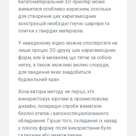
багатоматеріальний 3D-принтер може
виявитися особливо корисним, оскільки
для створення цих киригамоїдних
конструкцій необхідні гнучкі шарніри та
плитки з твердих матеріалів.
У наведеному відео можна спостерігати не
лише процес 3D-друку цих киригамоїдних
форм, але й механізм, що тягне за собою
нитку, а також можливі великі споруди,
для зведення яких знадобиться
будівельний кран.
Хоча автори методу не перші, хто
використовує кірігамі в промисловому
дизайні, попередні спроби вимагали
безлічі етапів і високоспеціалізованого
обладнання. Гірше того, складання їх назад
у плоску форму після використання було
складним або неможливим.