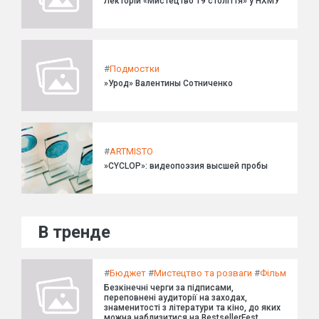
Лекторій «Мистецтво 19 століття» у НХМУ
#
Подмостки
»Урод» Валентины Сотниченко
#
ARTMISTO
»CYCLOP»: видеопоэзия высшей пробы
В тренде
#
Бюджет
#
Мистецтво та розваги
#
Фільм
Безкінечні черги за підписами,
переповнені аудиторії на заходах,
знаменитості з літератури та кіно, до яких
можна наблизитися на BestsellerFest.