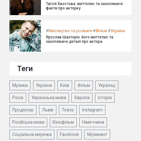
Таїсія Хвостова: життєпис та захоплюючі
факти про акторку
#
Мистецтво та розваги
#
Фільм
#
Україна
Ярослав Шахторін: його життєпис та
захоплюючі деталі про актора
Теги
Музика
Україна
Київ
Фільм
Українці
Росія
Українська мова
Європа
Історія
Продюсер
Львів
Театр
Instagram
Російська мова
Кінофільм
Німеччина
Соціальна мережа
Facebook
Музикант