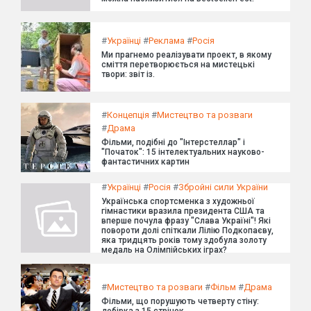
#
Українці
#
Реклама
#
Росія
Ми прагнемо реалізувати проект, в якому
сміття перетворюється на мистецькі
твори: звіт із.
#
Концепція
#
Мистецтво та розваги
#
Драма
Фільми, подібні до "Інтерстеллар" і
"Початок": 15 інтелектуальних науково-
фантастичних картин
#
Українці
#
Росія
#
Збройні сили України
Українська спортсменка з художньої
гімнастики вразила президента США та
вперше почула фразу "Слава Україні"! Які
повороти долі спіткали Лілію Подкопаєву,
яка тридцять років тому здобула золоту
медаль на Олімпійських іграх?
#
Мистецтво та розваги
#
Фільм
#
Драма
Фільми, що порушують четверту стіну: