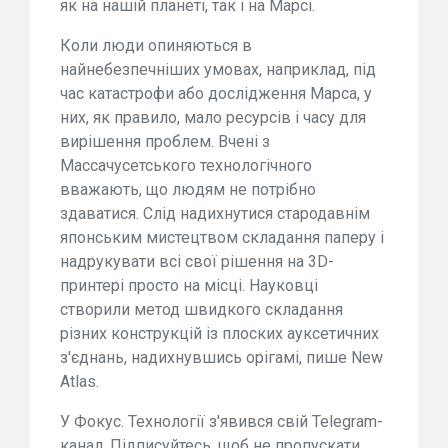
як на нашій планеті, так і на Марсі.
Коли люди опиняються в
найнебезпечніших умовах, наприклад, під
час катастрофи або дослідження Марса, у
них, як правило, мало ресурсів і часу для
вирішення проблем. Вчені з
Массачусетського технологічного
вважають, що людям не потрібно
здаватися. Слід надихнутися стародавнім
японським мистецтвом складання паперу і
надрукувати всі свої рішення на 3D-
принтері просто на місці. Науковці
створили метод швидкого складання
різних конструкцій із плоских ауксетичних
з'єднань, надихнувшись орігамі, пише New
Atlas.
У Фокус. Технології з'явився свій Telegram-
канал. Підписуйтесь, щоб не пропускати