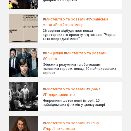
добірка з 15 стрічок
#
Мистецтво та розваги
#
Українська
мова
#
Російська імперія
26 серпня відбудеться показ
кураторського проєкту під назвою "Чорна
хата всередині мене".
#
Концепція
#
Мистецтво та розваги
#
Серіал
Фільми з розумним та обачливим
головним героєм: понад 20 найяскравіших
стрічок
#
Мистецтво та розваги
#
Драма
#
Підприємництво
Непроникні детективні історії: 20
найвідоміших фільмів у цьому жанрі
#
Мистецтво та розваги
#
Фільм
#
Українська мова