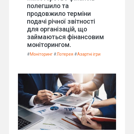
полегшило та
продовжило терміни
подачі річної звітності
для організацій, що
займаються фінансовим
моніторингом.
#
Моніторинг
#
Лотерея
#
Азартні ігри