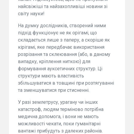
найсвіжіші та найзахопливіші новини зі
світу науки!
На думку дослідників, створений ними
підхід функціонує не як орігамі, що
складається лише з паперу, а скоріше як
кірігамі, яке передбачає використання
розрізання та склеювання (або, в даному
випадку, кріплення ниткою) для
формування ауксетичних структур. Ці
структури мають властивість
збільшуватися в товщині при розтягуванні
та зменшуватися при стисненні.
У разі землетрусу, урагану чи інших
катастроф, людям терміново потрібна
медична допомога, і вони не мають
можливості чекати, поки гуманітарні
вантажі прибудуть з далеких районів.