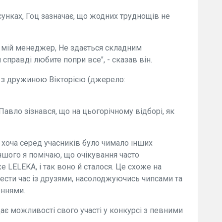
сунках, Гоц зазначає, що жодних труднощів не
й мій менеджер, Не здається складним
справді любите попри все", - сказав він.
и з дружиною Вікторією (джерело:
Павло зізнався, що на цьогорічному відборі, як
 хоча серед учасників було чимало інших
ншого я помічаю, що очікування часто
LELEKA, і так воно й сталося. Це схоже на
ести час із друзями, насолоджуючись чипсами та
еннями.
ає можливості свого участі у конкурсі з певними