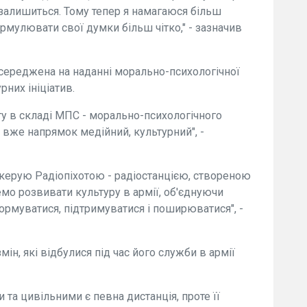
залишиться. Тому тепер я намагаюся більш
рмулювати свої думки більш чітко," - зазначив
зосереджена на наданні морально-психологічної
рних ініціатив.
ту в складі МПС - морально-психологічного
е вже напрямок медійний, культурний", -
керую Радіопіхотою - радіостанцією, створеною
мо розвивати культуру в армії, об'єднуючи
ормуватися, підтримуватися і поширюватися", -
ін, які відбулися під час його служби в армії
та цивільними є певна дистанція, проте її