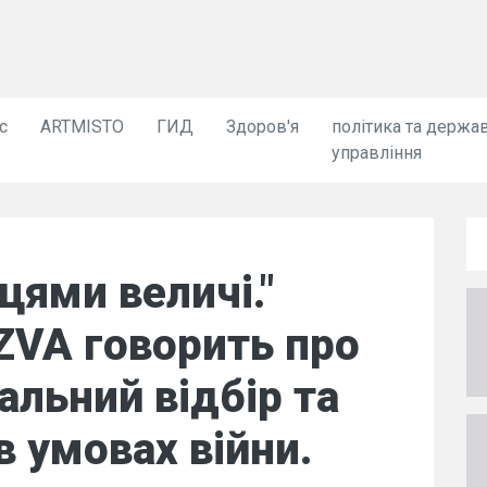
с
ARTMISTO
ГИД
Здоров'я
політика та держа
управління
цями величі."
ZVA говорить про
альний відбір та
в умовах війни.