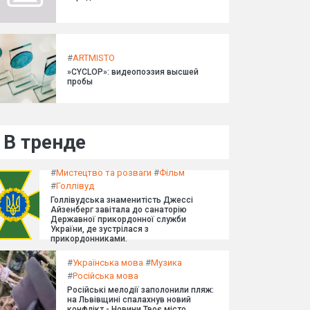
#
ARTMISTO
»CYCLOP»: видеопоэзия высшей
пробы
В тренде
#
Мистецтво та розваги
#
Фільм
#
Голлівуд
Голлівудська знаменитість Джессі
Айзенберг завітала до санаторію
Державної прикордонної служби
України, де зустрілася з
прикордонниками.
#
Українська мова
#
Музика
#
Російська мова
Російські мелодії заполонили пляж:
на Львівщині спалахнув новий
конфлікт - Новини Твоє місто