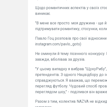
Щодо романтичних аспектів у своїх сто
виникає.
"В мене все просто: моя дружина - ще 
підтримувати романтику, стосунки, коли 
Павло Гоц розповів про свої відносин
instagram.com/pavlo_gots)
Не оминули й тему пісенного конкурсу. 
завжди, вболівав за друзів.
"У цьому випадку я вибрав "ЩукуРибу",
претендентів. З одного Нацвідбору до і
справджуються. Я вважав, що переможе 
перегляд футболу. Чудовий спосіб пров
переглядом шоу," - поділився він враж
Разом з тим, колектив NAZVA не відкид