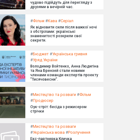
чудово підійдуть для перегляду з
друзями в вечірній час.
#
Фільм
#
Кава
#
Серіал
Як відновити сили після важкої ночі
з обстрілами: українські
знаменитості розкрили свої
секрети.
#
Бюджет
#
Українська гривня
#
Уряд України
Володимир Войтенко, Анна Людигіна
та Яна Брензей стали новими
членами команди експертів проекту
"Тисячовесни".
#
Мистецтво та розваги
#
Фільм
#
Продюсер
Оук-стріт: бесіда з режисером
стрічки
#
Мистецтво та розваги
#
Українська мова
#
Розлучення
Екс-партнерка Кличка