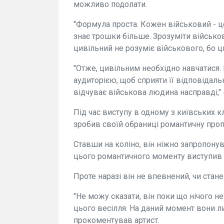
можливо подолати.
"Формула проста. Кожен військовий - це
знає трошки більше. Зрозуміти військо
цивільний не розуміє військового, бо ц
"Отже, цивільним необхідно навчатися.
аудиторією, щоб сприяти її відповідальн
відчуває військова людина насправді," 
Під час виступу в одному з київських 
зробив своїй обраниці романтичну проп
Ставши на коліно, він ніжно запропонув
цього романтичного моменту виступив
Проте наразі він не впевнений, чи стане
"Не можу сказати, він поки що нічого 
цього весілля. На даний момент вони ли
прокоментував артист.