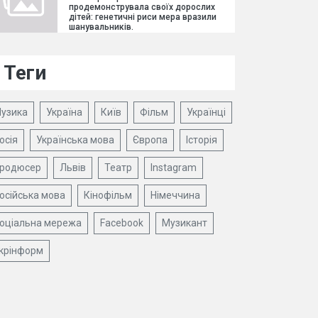
продемонструвала своїх дорослих
дітей: генетичні риси мера вразили
шанувальників.
Теги
узика
Україна
Київ
Фільм
Українці
осія
Українська мова
Європа
Історія
родюсер
Львів
Театр
Instagram
осійська мова
Кінофільм
Німеччина
оціальна мережа
Facebook
Музикант
крінформ