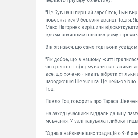
першого тріумфу колективу.
"Це був наш перший заробіток, і ми ви
повернулися 9 березня вранці. Тоді я, 
Макс Нагорняк вирішили відсвяткувати
вдома знайшлася пляшка рому і трохи ча
Він зізнався, що саме тоді вони усвідом
"Як добре, що в нашому житті трапилася 
які зрештою сформували нас такими, я
все, що хочемо - навіть зібрати стільк
народження Шевченка. Це неймовірно. П
Гоц.
Павло Гоц говорить про Тараса Шевчен
На заході учасники віддали данину пам'
мовчання. У залі панувала глибока тиша,
"Одна з найзначніших традицій о 9-й ра