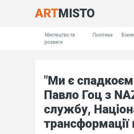
ART
MISTO
Мистецтво та
Політика
Бізне
розваги
"Ми є спадкоєм
Павло Гоц з NA
службу, Націон
трансформації 