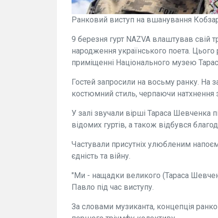
Ранковий виступ на вшанування Кобзар
9 березня гурт NAZVA влаштував свій т
народження українського поета. Цього р
приміщенні Національного музею Тара
Гостей запросили на восьму ранку. На з
костюмний стиль, черпаючи натхнення з 
У залі звучали вірші Тараса Шевченка п
відомих гуртів, а також відбувся благо
Частували присутніх улюбленим напоєм 
єдність та війну.
"Ми - нащадки великого (Тараса Шевченк
Павло під час виступу.
За словами музиканта, концепція ранко