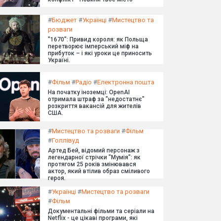
#
Бюджет
#
Українці
#
Мистецтво та
розваги
"1670": Привид короля: як Польща
перетворює імперський міф на
прибуток – і які уроки це приносить
Україні.
#
Фільм
#
Радіо
#
Електронна пошта
На початку іноземці: OpenAI
отримала штраф за "недостатнє"
розкриття вакансій для жителів
США.
#
Мистецтво та розваги
#
Фільм
#
Голлівуд
Артед Бей, відомий персонаж з
легендарної стрічки "Мумія": як
протягом 25 років змінювався
актор, який втілив образ сміливого
героя.
#
Українці
#
Мистецтво та розваги
#
Фільм
Документальні фільми та серіали на
Netflix - це цікаві програми, які