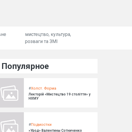
вне
мистецтво, культура,
розваги та ЗМІ
Популярное
#
Холст. Форма
Лекторій «Мистецтво 19 століття» у
НХМУ
#
Подмостки
»Урод» Валентины Сотниченко