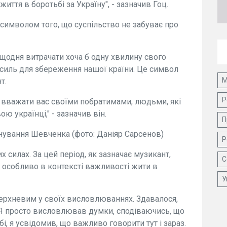
життя в боротьбі за Україну", - зазначив Гоц.
 символом того, що суспільство не забуває про
а щодня витрачати хоча б одну хвилину свого
усиль для збереження нашої країни. Це символ
М
т.
Р
 вважати вас своїми побратимами, людьми, які
ю українці," - зазначив він.
П
нування Шевченка (фото: Даніяр Сарсенов)
Р
 силах. За цей період, як зазначає музикант,
С
, особливо в контексті важливості жити в
У
оверхневим у своїх висловлюваннях. Здавалося,
 Я просто висловлював думки, сподіваючись, що
і, я усвідомив, що важливо говорити тут і зараз.