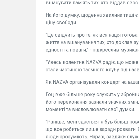
вшанувати пам'ять тих, хто віддав своє 
На його думку, щоденна хвилина тиші є
ціну свободи.
"Це свідчить про те, як вся нація готов
життя на вшанування тих, хто доклав з
єдності та поваги," - підкреслив музикан
"Увесь колектив NAZVA радіє, що може
стали частиною таємного клубу під назво
Як NAZVA організували концерт на вша
Гоц вже більше року служить у збройних
його переконання зазнали значних змін
моменті та висловлювати свої думки.
"Раніше, мені здається, я був більш п
що все робиться лише заради розваги.
люди зрозуміють. Наразі, завдяки служб