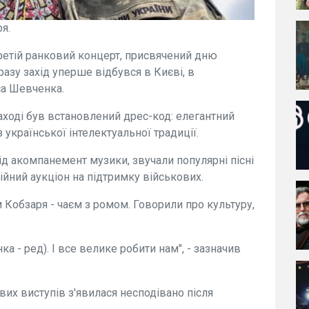
я.
ретій ранковий концерт, присвячений дню
азу захід уперше відбувся в Києві, в
са Шевченка.
аході був встановлений дрес-код: елегантний
української інтелектуальної традиції.
ід акомпанемент музики, звучали популярні пісні
дійний аукціон на підтримку військових.
Кобзаря - чаєм з ромом. Говорили про культуру,
а - ред). І все велике робити нам", - зазначив
вих виступів з'явилася несподівано після