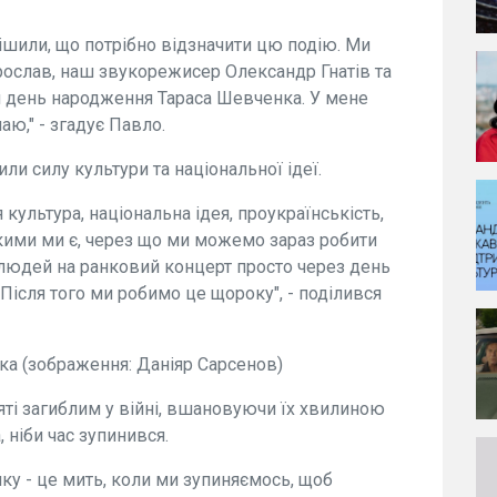
рішили, що потрібно відзначити цю подію. Ми
Ярослав, наш звукорежисер Олександр Гнатів та
 день народження Тараса Шевченка. У мене
ю," - згадує Павло.
или силу культури та національної ідеї.
культура, національна ідея, проукраїнськість,
кими ми є, через що ми можемо зараз робити
и людей на ранковий концерт просто через день
ісля того ми робимо це щороку", - поділився
ка (зображення: Даніяр Сарсенов)
яті загиблим у війні, вшановуючи їх хвилиною
 ніби час зупинився.
нку - це мить, коли ми зупиняємось, щоб