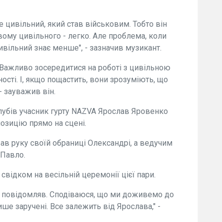
 цивільний, який став військовим. Тобто він
вому цивільного - легко. Але проблема, коли
ивільний знає менше", - зазначив музикант.
 Важливо зосередитися на роботі з цивільною
ості. І, якщо пощастить, вони зрозуміють, що
- зауважив він.
клубів учасник гурту NAZVA Ярослав Яровенко
озицію прямо на сцені.
ав руку своїй обраниці Олександрі, а ведучим
 Павло.
 свідком на весільній церемонії цієї пари.
не повідомляв. Сподіваюся, що ми доживемо до
ше заручені. Все залежить від Ярослава," -