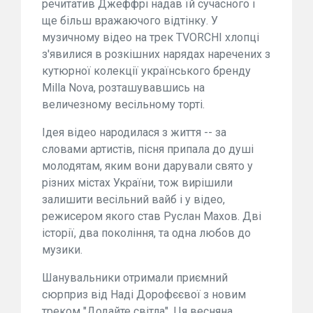
речитатив Джеффрі надав їй сучасного і
ще більш вражаючого відтінку. У
музичному відео на трек TVORCHI хлопці
з'явилися в розкішних нарядах наречених з
кутюрної колекції українського бренду
Milla Nova, розташувавшись на
величезному весільному торті.
Ідея відео народилася з життя -- за
словами артистів, пісня припала до душі
молодятам, яким вони дарували свято у
різних містах України, тож вирішили
залишити весільний вайб і у відео,
режисером якого став Руслан Махов. Дві
історії, два покоління, та одна любов до
музики.
Шанувальники отримали приємний
сюрприз від Наді Дорофєєвої з новим
треком "Додайте світла". Ця весняна