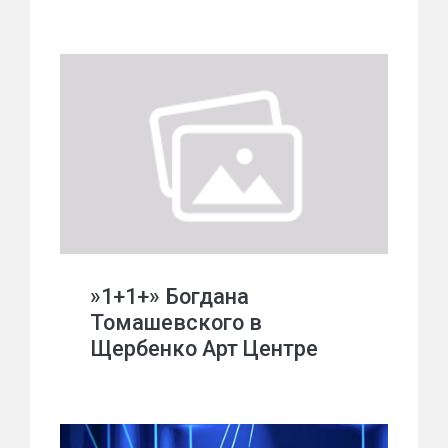
»1+1+» Богдана
Томашевского в
Щербенко Арт Центре