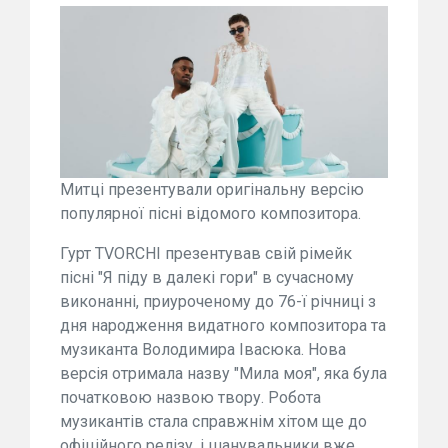
Митці презентували оригінальну версію
популярної пісні відомого композитора.
Гурт TVORCHI презентував свій рімейк
пісні "Я піду в далекі гори" в сучасному
виконанні, приуроченому до 76-ї річниці з
дня народження видатного композитора та
музиканта Володимира Івасюка. Нова
версія отримала назву "Мила моя", яка була
початковою назвою твору. Робота
музикантів стала справжнім хітом ще до
офіційного релізу, і шанувальники вже