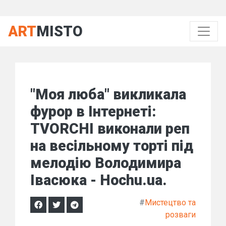
ART
MISTO
"Моя люба" викликала
фурор в Інтернеті:
TVORCHI виконали реп
на весільному торті під
мелодію Володимира
Івасюка - Hochu.ua.
#
Мистецтво та
розваги