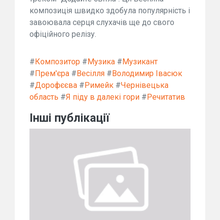
композиція швидко здобула популярність і
завоювала серця слухачів ще до свого
офіційного релізу.
#
Композитор
#
Музика
#
Музикант
#
Прем'єра
#
Весілля
#
Володимир Івасюк
#
Дорофєєва
#
Римейк
#
Чернівецька
область
#
Я піду в далекі гори
#
Речитатив
Інші публікації