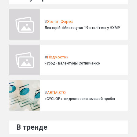
#
Холст. Форма
Лекторій «Мистецтво 19 століття» у НХМУ
#
Подмостки
»Урод» Валентины Сотниченко
#
ARTMISTO
»CYCLOP»: видеопоэзия высшей пробы
В тренде