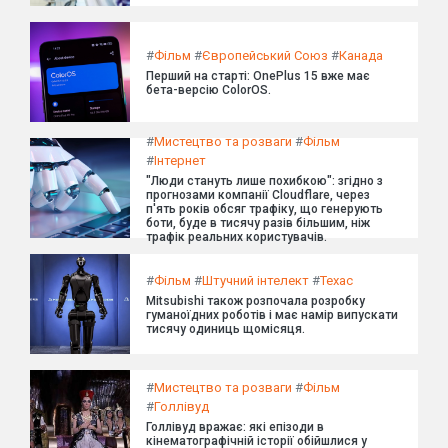
#
Фільм
#
Європейський Союз
#
Канада
Перший на старті: OnePlus 15 вже має
бета-версію ColorOS.
#
Мистецтво та розваги
#
Фільм
#
Інтернет
"Люди стануть лише похибкою": згідно з
прогнозами компанії Cloudflare, через
п'ять років обсяг трафіку, що генерують
боти, буде в тисячу разів більшим, ніж
трафік реальних користувачів.
#
Фільм
#
Штучний інтелект
#
Техас
Mitsubishi також розпочала розробку
гуманоїдних роботів і має намір випускати
тисячу одиниць щомісяця.
#
Мистецтво та розваги
#
Фільм
#
Голлівуд
Голлівуд вражає: які епізоди в
кінематографічній історії обійшлися у