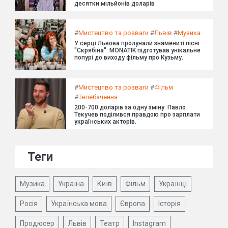
десятки мільйонів доларів
#
Мистецтво та розваги
#
Львів
#
Музика
У серці Львова пролунали знамениті пісні
"Скрябіна": MONATIK підготував унікальне
попурі до виходу фільму про Кузьму.
#
Мистецтво та розваги
#
Фільм
#
Телебачення
200-700 доларів за одну зміну: Павло
Текучев поділився правдою про зарплати
українських акторів.
Теги
Музика
Україна
Київ
Фільм
Українці
Росія
Українська мова
Європа
Історія
Продюсер
Львів
Театр
Instagram