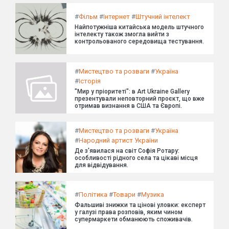
#
Фільм
#
Інтернет
#
Штучний інтелект
Найпотужніша китайська модель штучного
інтелекту також змогла вийти з
контрольованого середовища тестування.
#
Мистецтво та розваги
#
Україна
#
Історія
"Мир у пріоритеті": в Art Ukraine Gallery
презентували неповторний проєкт, що вже
отримав визнання в США та Європі.
#
Мистецтво та розваги
#
Україна
#
Народний артист України
Де з'явилася на світ Софія Ротару:
особливості рідного села та цікаві місця
для відвідування.
#
Політика
#
Товари
#
Музика
Фальшиві знижки та цінові уловки: експерт
у галузі права розповів, яким чином
супермаркети обманюють споживачів.