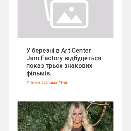
У березні в Art Center
Jam Factory відбудеться
показ трьох знакових
фільмів.
#
Львів
#
Драма
#
Реп