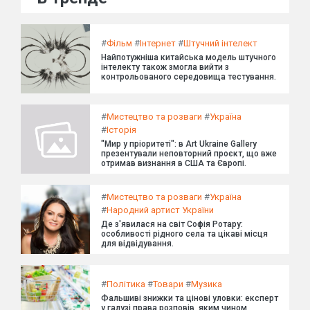
#
Фільм
#
Інтернет
#
Штучний інтелект
Найпотужніша китайська модель штучного
інтелекту також змогла вийти з
контрольованого середовища тестування.
#
Мистецтво та розваги
#
Україна
#
Історія
"Мир у пріоритеті": в Art Ukraine Gallery
презентували неповторний проєкт, що вже
отримав визнання в США та Європі.
#
Мистецтво та розваги
#
Україна
#
Народний артист України
Де з'явилася на світ Софія Ротару:
особливості рідного села та цікаві місця
для відвідування.
#
Політика
#
Товари
#
Музика
Фальшиві знижки та цінові уловки: експерт
у галузі права розповів, яким чином