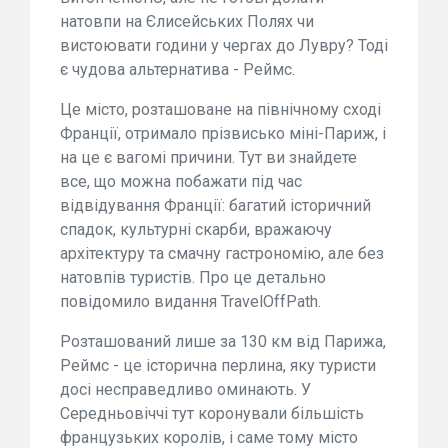
натовпи на Єлисейських Полях чи
вистоювати години у чергах до Лувру? Тоді
є чудова альтернатива - Реймс.
Це місто, розташоване на північному сході
Франції, отримало прізвисько міні-Париж, і
на це є вагомі причини. Тут ви знайдете
все, що можна побажати під час
відвідування Франції: багатий історичний
спадок, культурні скарби, вражаючу
архітектуру та смачну гастрономію, але без
натовпів туристів. Про це детально
повідомило видання TravelOffPath.
Розташований лише за 130 км від Парижа,
Реймс - це історична перлина, яку туристи
досі несправедливо оминають. У
Середньовіччі тут коронували більшість
французьких королів, і саме тому місто