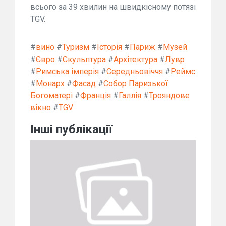
всього за 39 хвилин на швидкісному потязі
TGV.
#
вино
#
Туризм
#
Історія
#
Париж
#
Музей
#
Євро
#
Скульптура
#
Архітектура
#
Лувр
#
Римська імперія
#
Середньовіччя
#
Реймс
#
Монарх
#
Фасад
#
Собор Паризької
Богоматері
#
Франція
#
Галлія
#
Трояндове
вікно
#
TGV
Інші публікації