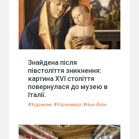
Знайдена після
півстоліття зникнення:
картина XVI століття
повернулася до музею в
Італії.
#
Художник.
#
Коронавірус
#
Нью-Йорк