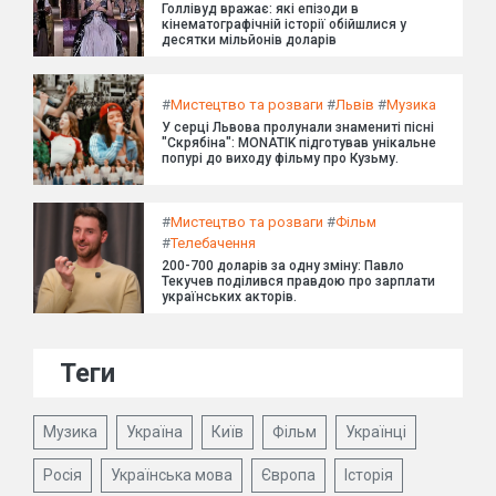
Голлівуд вражає: які епізоди в
кінематографічній історії обійшлися у
десятки мільйонів доларів
#
Мистецтво та розваги
#
Львів
#
Музика
У серці Львова пролунали знамениті пісні
"Скрябіна": MONATIK підготував унікальне
попурі до виходу фільму про Кузьму.
#
Мистецтво та розваги
#
Фільм
#
Телебачення
200-700 доларів за одну зміну: Павло
Текучев поділився правдою про зарплати
українських акторів.
Теги
Музика
Україна
Київ
Фільм
Українці
Росія
Українська мова
Європа
Історія