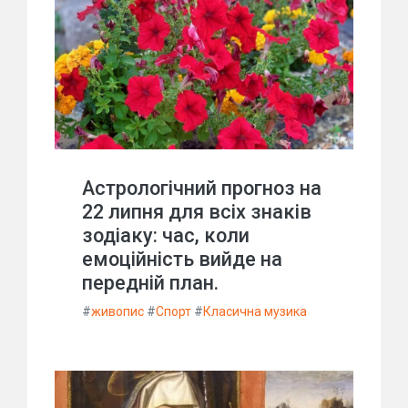
Астрологічний прогноз на
22 липня для всіх знаків
зодіаку: час, коли
емоційність вийде на
передній план.
#
живопис
#
Спорт
#
Класична музика