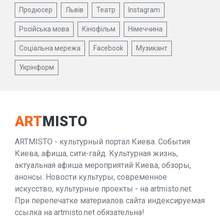
Продюсер
Львів
Театр
Instagram
Російська мова
Кінофільм
Німеччина
Соціальна мережа
Facebook
Музикант
Укрінформ
ART
MISTO
ARTMISTO - культурный портал Киева. События
Киева, афиша, сити-гайд. Культурная жизнь,
актуальная афиша мероприятий Киева, обзоры,
анонсы. Новости культуры, современное
искусство, культурные проекты - на artmisto.net.
При перепечатке материалов сайта индексируемая
ссылка на artmisto.net обязательна!