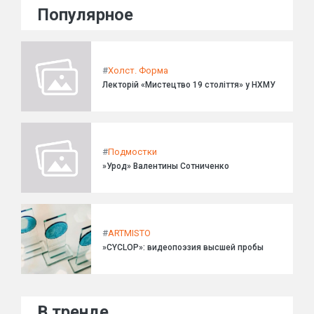
Популярное
#
Холст. Форма
Лекторій «Мистецтво 19 століття» у НХМУ
#
Подмостки
»Урод» Валентины Сотниченко
#
ARTMISTO
»CYCLOP»: видеопоэзия высшей пробы
В тренде