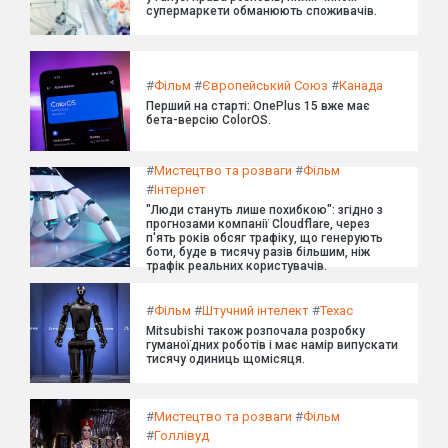
супермаркети обманюють споживачів.
#
Фільм
#
Європейський Союз
#
Канада
Перший на старті: OnePlus 15 вже має
бета-версію ColorOS.
#
Мистецтво та розваги
#
Фільм
#
Інтернет
"Люди стануть лише похибкою": згідно з
прогнозами компанії Cloudflare, через
п'ять років обсяг трафіку, що генерують
боти, буде в тисячу разів більшим, ніж
трафік реальних користувачів.
#
Фільм
#
Штучний інтелект
#
Техас
Mitsubishi також розпочала розробку
гуманоїдних роботів і має намір випускати
тисячу одиниць щомісяця.
#
Мистецтво та розваги
#
Фільм
#
Голлівуд