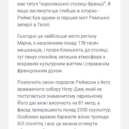
має титул "королівської столиці Франції". А
якщо заглянути ще глибше в історію -
Реймс був одним із перших міст Римської
імперії в Галлії.
Сьогодні це найбільше місто регіону
Марна, з населенням понад 178 тисяч
мешканців, і попри близькість до столиці,
тут панує спокійна, затишна атмосфера з
яскравим культурним життям і справжнім
французьким духом.
Розпочніть свою подорож Реймсом з його
вражаючого собору Нотр-Дам, який не
поступається знаменитому паризькому.
Його дві вежі височіють на 81 метр, а
фасад прикрашають понад 2300 скульптур.
Особливо вражає барвисте вікно-троянда
XIII століття, і все це можна оглянути