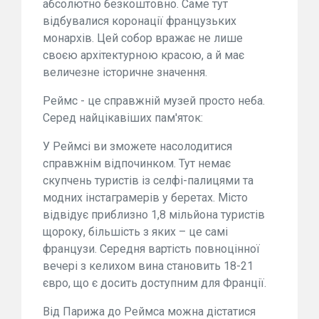
абсолютно безкоштовно. Саме тут
відбувалися коронації французьких
монархів. Цей собор вражає не лише
своєю архітектурною красою, а й має
величезне історичне значення.
Реймс - це справжній музей просто неба.
Серед найцікавіших пам'яток:
У Реймсі ви зможете насолодитися
справжнім відпочинком. Тут немає
скупчень туристів із селфі-палицями та
модних інстаграмерів у беретах. Місто
відвідує приблизно 1,8 мільйона туристів
щороку, більшість з яких – це самі
французи. Середня вартість повноцінної
вечері з келихом вина становить 18-21
євро, що є досить доступним для Франції.
Від Парижа до Реймса можна дістатися