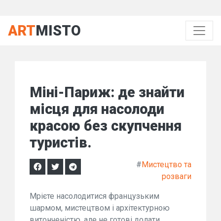
ART
MISTO
Міні-Париж: де знайти
місця для насолоди
красою без скупчення
туристів.
#
Мистецтво та
розваги
Мрієте насолодитися французьким
шармом, мистецтвом і архітектурною
витонченістю, але не готові долати