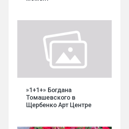
»1+1+» Богдана
Томашевского в
Щербенко Арт Центре