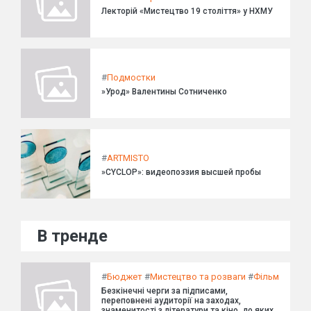
Лекторій «Мистецтво 19 століття» у НХМУ
#
Подмостки
»Урод» Валентины Сотниченко
#
ARTMISTO
»CYCLOP»: видеопоэзия высшей пробы
В тренде
#
Бюджет
#
Мистецтво та розваги
#
Фільм
Безкінечні черги за підписами,
переповнені аудиторії на заходах,
знаменитості з літератури та кіно, до яких