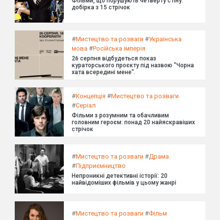
Фільми, що порушують четверту стіну:
добірка з 15 стрічок
#
Мистецтво та розваги
#
Українська
мова
#
Російська імперія
26 серпня відбудеться показ
кураторського проєкту під назвою "Чорна
хата всередині мене".
#
Концепція
#
Мистецтво та розваги
#
Серіал
Фільми з розумним та обачливим
головним героєм: понад 20 найяскравіших
стрічок
#
Мистецтво та розваги
#
Драма
#
Підприємництво
Непроникні детективні історії: 20
найвідоміших фільмів у цьому жанрі
#
Мистецтво та розваги
#
Фільм