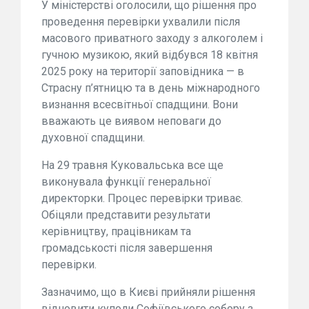
У міністерстві оголосили, що рішення про
проведення перевірки ухвалили після
масового приватного заходу з алкоголем і
гучною музикою, який відбувся 18 квітня
2025 року на території заповідника — в
Страсну п’ятницю та в день міжнародного
визнання всесвітньої спадщини. Вони
вважають це виявом неповаги до
духовної спадщини.
На 29 травня Куковальська все ще
виконувала функції генеральної
директорки. Процес перевірки триває.
Обіцяли представити результати
керівництву, працівникам та
громадськості після завершення
перевірки.
Зазначимо, що в Києві прийняли рішення
відновити куполи Софіївського собору з