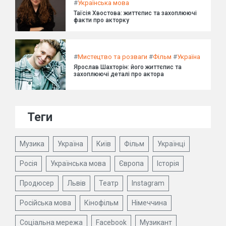
#
Українська мова
Таїсія Хвостова: життєпис та захоплюючі
факти про акторку
#
Мистецтво та розваги
#
Фільм
#
Україна
Ярослав Шахторін: його життєпис та
захоплюючі деталі про актора
Теги
Музика
Україна
Київ
Фільм
Українці
Росія
Українська мова
Європа
Історія
Продюсер
Львів
Театр
Instagram
Російська мова
Кінофільм
Німеччина
Соціальна мережа
Facebook
Музикант