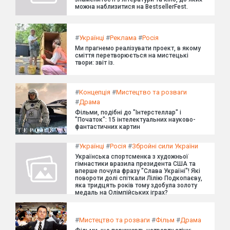
можна наблизитися на BestsellerFest.
#
Українці
#
Реклама
#
Росія
Ми прагнемо реалізувати проект, в якому
сміття перетворюється на мистецькі
твори: звіт із.
#
Концепція
#
Мистецтво та розваги
#
Драма
Фільми, подібні до "Інтерстеллар" і
"Початок": 15 інтелектуальних науково-
фантастичних картин
#
Українці
#
Росія
#
Збройні сили України
Українська спортсменка з художньої
гімнастики вразила президента США та
вперше почула фразу "Слава Україні"! Які
повороти долі спіткали Лілію Подкопаєву,
яка тридцять років тому здобула золоту
медаль на Олімпійських іграх?
#
Мистецтво та розваги
#
Фільм
#
Драма