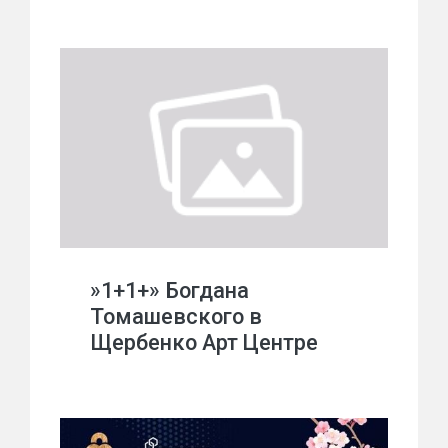
»1+1+» Богдана
Томашевского в
Щербенко Арт Центре