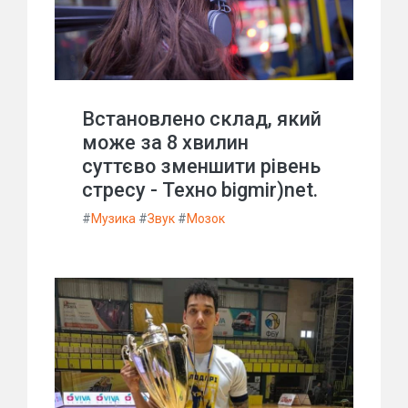
Встановлено склад, який
може за 8 хвилин
суттєво зменшити рівень
стресу - Техно bigmir)net.
#
Музика
#
Звук
#
Мозок