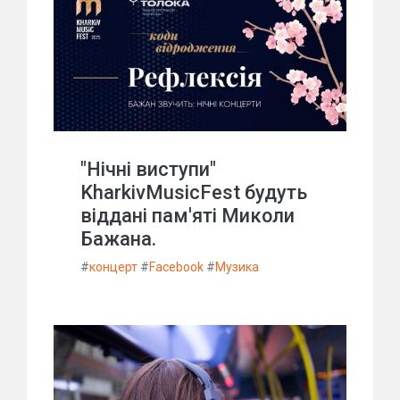
"Нічні виступи"
KharkivMusicFest будуть
віддані пам'яті Миколи
Бажана.
#
концерт
#
Facebook
#
Музика