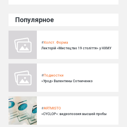
Популярное
#
Холст. Форма
Лекторій «Мистецтво 19 століття» у НХМУ
#
Подмостки
»Урод» Валентины Сотниченко
#
ARTMISTO
»CYCLOP»: видеопоэзия высшей пробы