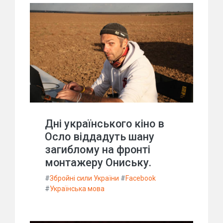
Дні українського кіно в
Осло віддадуть шану
загиблому на фронті
монтажеру Ониську.
#
Збройні сили України
#
Facebook
#
Українська мова