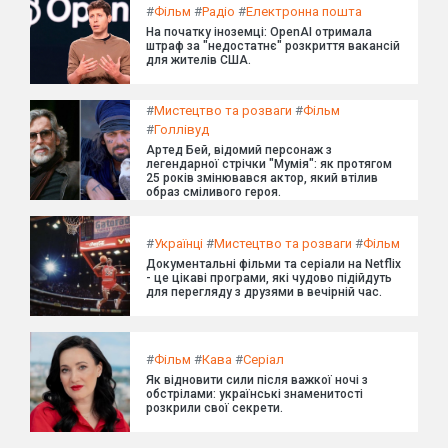
#
Фільм
#
Радіо
#
Електронна пошта
На початку іноземці: OpenAI отримала
штраф за "недостатнє" розкриття вакансій
для жителів США.
#
Мистецтво та розваги
#
Фільм
#
Голлівуд
Артед Бей, відомий персонаж з
легендарної стрічки "Мумія": як протягом
25 років змінювався актор, який втілив
образ сміливого героя.
#
Українці
#
Мистецтво та розваги
#
Фільм
Документальні фільми та серіали на Netflix
- це цікаві програми, які чудово підійдуть
для перегляду з друзями в вечірній час.
#
Фільм
#
Кава
#
Серіал
Як відновити сили після важкої ночі з
обстрілами: українські знаменитості
розкрили свої секрети.