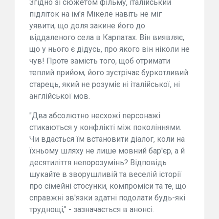
Згідно зі сюжетом фільму, італійський
підліток на ім'я Мікеле навіть не міг
уявити, що доля закине його до
віддаленого села в Карпатах. Він виявляє,
що у нього є дідусь, про якого він ніколи не
чув! Проте замість того, щоб отримати
теплий прийом, його зустрічає буркотливий
старець, який не розуміє ні італійської, ні
англійської мов.
"Два абсолютно несхожі персонажі
стикаються у конфлікті між поколіннями.
Чи вдасться їм встановити діалог, коли на
їхньому шляху не лише мовний бар'єр, а й
десятиліття непорозумінь? Відповідь
шукайте в зворушливій та веселій історії
про сімейні стосунки, компроміси та те, що
справжні зв'язки здатні подолати будь-які
труднощі," - зазначається в анонсі.