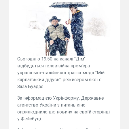
Сьогодні о 19:50 на каналі "Дім"
відбудеться телевізійна прем'єра
українсько-італійської трагікомедії "Мій
карпатський дідусь", режисером якої є
Заза Буадзе.
За інформацією Укрінформу, Державне
агентство України з питань кіно
оприлюднило цю новину на своїй сторінці
у Фейсбуці.