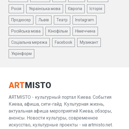
Росія
Українська мова
Європа
Історія
Продюсер
Львів
Театр
Instagram
Російська мова
Кінофільм
Німеччина
Соціальна мережа
Facebook
Музикант
Укрінформ
ART
MISTO
ARTMISTO - культурный портал Киева. События
Киева, афиша, сити-гайд. Культурная жизнь,
актуальная афиша мероприятий Киева, обзоры,
анонсы. Новости культуры, современное
искусство, культурные проекты - на artmisto.net.