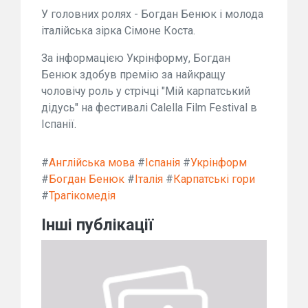
У головних ролях - Богдан Бенюк і молода
італійська зірка Сімоне Коста.
За інформацією Укрінформу, Богдан
Бенюк здобув премію за найкращу
чоловічу роль у стрічці "Мій карпатський
дідусь" на фестивалі Calella Film Festival в
Іспанії.
#
Англійська мова
#
Іспанія
#
Укрінформ
#
Богдан Бенюк
#
Італія
#
Карпатські гори
#
Трагікомедія
Інші публікації