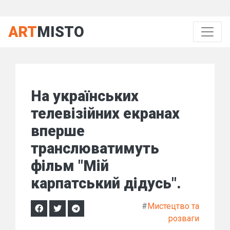
ART
MISTO
На українських
телевізійних екранах
вперше
транслюватимуть
фільм "Мій
карпатський дідусь".
#
Мистецтво та
розваги