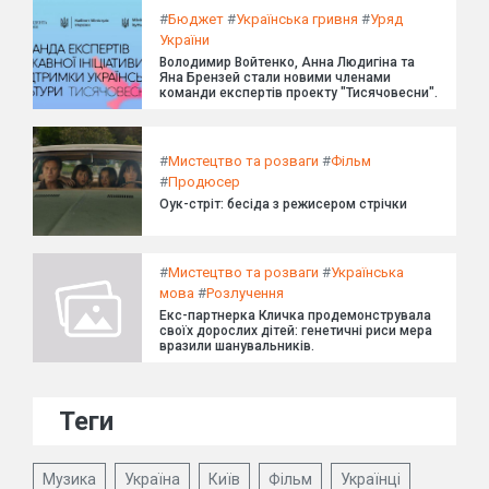
#
Бюджет
#
Українська гривня
#
Уряд
України
Володимир Войтенко, Анна Людигіна та
Яна Брензей стали новими членами
команди експертів проекту "Тисячовесни".
#
Мистецтво та розваги
#
Фільм
#
Продюсер
Оук-стріт: бесіда з режисером стрічки
#
Мистецтво та розваги
#
Українська
мова
#
Розлучення
Екс-партнерка Кличка продемонструвала
своїх дорослих дітей: генетичні риси мера
вразили шанувальників.
Теги
Музика
Україна
Київ
Фільм
Українці