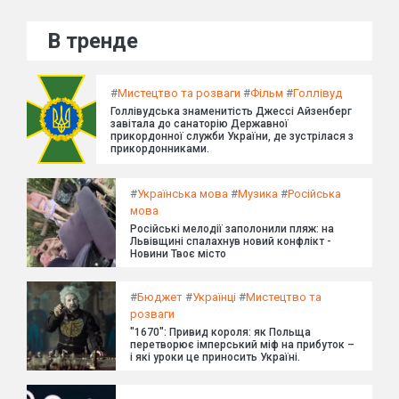
В тренде
#
Мистецтво та розваги
#
Фільм
#
Голлівуд
Голлівудська знаменитість Джессі Айзенберг
завітала до санаторію Державної
прикордонної служби України, де зустрілася з
прикордонниками.
#
Українська мова
#
Музика
#
Російська
мова
Російські мелодії заполонили пляж: на
Львівщині спалахнув новий конфлікт -
Новини Твоє місто
#
Бюджет
#
Українці
#
Мистецтво та
розваги
"1670": Привид короля: як Польща
перетворює імперський міф на прибуток –
і які уроки це приносить Україні.