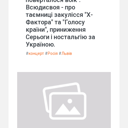
Всюдисвоя - про
таємниці закулісся "Х-
Фактора" та "Голосу
країни", приниження
Серьоги і ностальгію за
Україною.
#
концерт
#
Росія
#
Львів