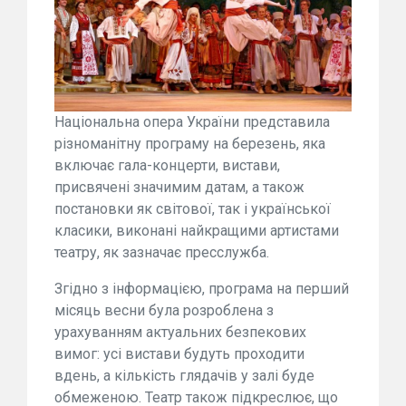
Національна опера України представила
різноманітну програму на березень, яка
включає гала-концерти, вистави,
присвячені значимим датам, а також
постановки як світової, так і української
класики, виконані найкращими артистами
театру, як зазначає пресслужба.
Згідно з інформацією, програма на перший
місяць весни була розроблена з
урахуванням актуальних безпекових
вимог: усі вистави будуть проходити
вдень, а кількість глядачів у залі буде
обмеженою. Театр також підкреслює, що