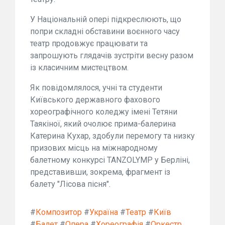
У Національній опері підкреслюють, що
попри складні обставини воєнного часу
театр продовжує працювати та
запрошують глядачів зустріти весну разом
із класичним мистецтвом.
Як повідомлялося, учні та студенти
Київського державного фахового
хореографічного коледжу імені Тетяни
Таякіної, який очолює прима-балерина
Катерина Кухар, здобули перемогу та низку
призових місць на міжнародному
балетному конкурсі TANZOLYMP у Берліні,
представивши, зокрема, фрагмент із
балету "Лісова пісня".
#
Композитор
#
Україна
#
Театр
#
Київ
#
Балет
#
Опера
#
Хореографія
#
Оркестр