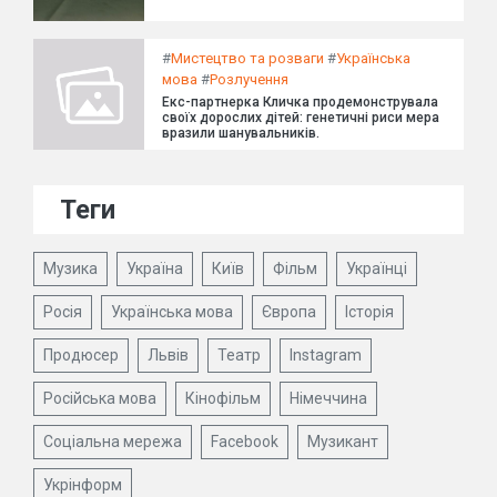
#
Мистецтво та розваги
#
Українська
мова
#
Розлучення
Екс-партнерка Кличка продемонструвала
своїх дорослих дітей: генетичні риси мера
вразили шанувальників.
Теги
Музика
Україна
Київ
Фільм
Українці
Росія
Українська мова
Європа
Історія
Продюсер
Львів
Театр
Instagram
Російська мова
Кінофільм
Німеччина
Соціальна мережа
Facebook
Музикант
Укрінформ