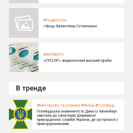
#
Подмостки
»Урод» Валентины Сотниченко
#
ARTMISTO
»CYCLOP»: видеопоэзия высшей пробы
В тренде
#
Мистецтво та розваги
#
Фільм
#
Голлівуд
Голлівудська знаменитість Джессі Айзенберг
завітала до санаторію Державної
прикордонної служби України, де зустрілася з
прикордонниками.