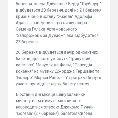
березня, опера Джузеппе Верді "Трубадур"
відбудеться 20 березня, далі на 21 березня
призначено виставу "Жізель" Адольфа
Адана, а завершить цю низку опера
Семена Гулака-Артемовського
"Запорожець за Дунаєм", яка відбудеться
22 березня.
26 березня відбудеться вечір одноактних
балетів, до якого увійдуть "Трикутний
капелюх" Мануеля де Фальї, "Рапсодія
кохання" на музику Джорджа Гершвіна та
"Болеро" Моріса Равеля. У програмі беруть
участь провідні солісти балету театру.
В останні дні місяця шанувальники
мистецтва матимуть можливість
насолодитися оперою Джакомо Пуччіні
"Богема" (27 березня), балетом Євгена