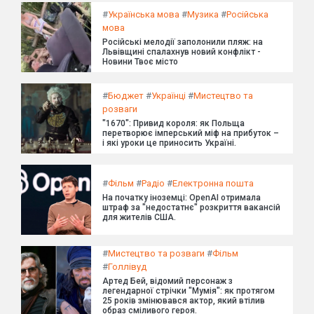
#
Українська мова
#
Музика
#
Російська
мова
Російські мелодії заполонили пляж: на
Львівщині спалахнув новий конфлікт -
Новини Твоє місто
#
Бюджет
#
Українці
#
Мистецтво та
розваги
"1670": Привид короля: як Польща
перетворює імперський міф на прибуток –
і які уроки це приносить Україні.
#
Фільм
#
Радіо
#
Електронна пошта
На початку іноземці: OpenAI отримала
штраф за "недостатнє" розкриття вакансій
для жителів США.
#
Мистецтво та розваги
#
Фільм
#
Голлівуд
Артед Бей, відомий персонаж з
легендарної стрічки "Мумія": як протягом
25 років змінювався актор, який втілив
образ сміливого героя.