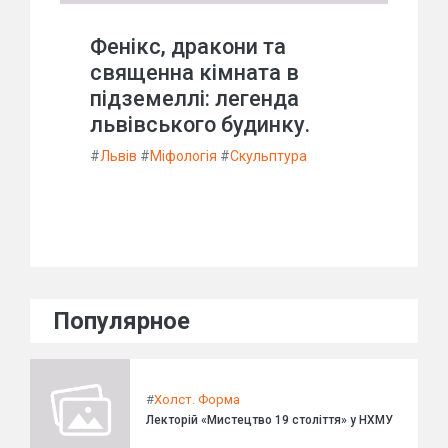
Фенікс, дракони та
священна кімната в
підземеллі: легенда
львівського будинку.
#
Львів
#
Міфологія
#
Скульптура
Популярное
#
Холст. Форма
Лекторій «Мистецтво 19 століття» у НХМУ