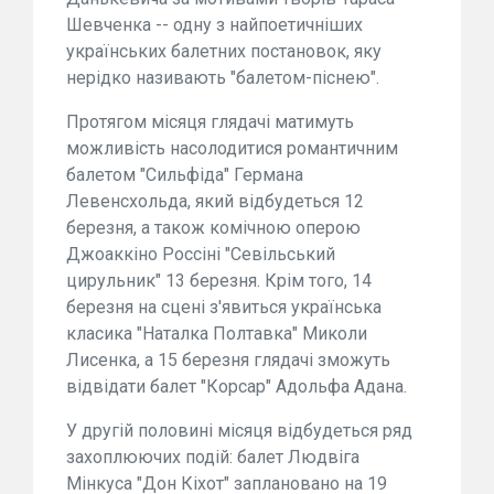
Шевченка -- одну з найпоетичніших
українських балетних постановок, яку
нерідко називають "балетом-піснею".
Протягом місяця глядачі матимуть
можливість насолодитися романтичним
балетом "Сильфіда" Германа
Левенсхольда, який відбудеться 12
березня, а також комічною оперою
Джоаккіно Россіні "Севільський
цирульник" 13 березня. Крім того, 14
березня на сцені з'явиться українська
класика "Наталка Полтавка" Миколи
Лисенка, а 15 березня глядачі зможуть
відвідати балет "Корсар" Адольфа Адана.
У другій половині місяця відбудеться ряд
захоплюючих подій: балет Людвіга
Мінкуса "Дон Кіхот" заплановано на 19