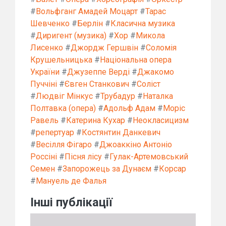
#
Вольфганг Амадей Моцарт
#
Тарас
Шевченко
#
Берлін
#
Класична музика
#
Диригент (музика)
#
Хор
#
Микола
Лисенко
#
Джордж Гершвін
#
Соломія
Крушельницька
#
Національна опера
України
#
Джузеппе Верді
#
Джакомо
Пуччіні
#
Євген Станкович
#
Соліст
#
Людвіг Мінкус
#
Трубадур
#
Наталка
Полтавка (опера)
#
Адольф Адам
#
Моріс
Равель
#
Катерина Кухар
#
Неокласицизм
#
репертуар
#
Костянтин Данкевич
#
Весілля Фігаро
#
Джоаккіно Антоніо
Россіні
#
Пісня лісу
#
Гулак-Артемовський
Семен
#
Запорожець за Дунаєм
#
Корсар
#
Мануель де Фалья
Інші публікації