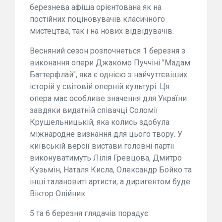
березнева афіша орієнтована як на
постійних поціновувачів класичного
мистецтва, так і на нових відвідувачів.
Весняний сезон розпочнеться 1 березня з
виконання опери Джакомо Пуччіні "Мадам
Баттерфлай", яка є однією з найчуттєвіших
історій у світовій оперній культурі. Ця
опера має особливе значення для України
завдяки видатній співачці Соломії
Крушельницькій, яка колись здобула
міжнародне визнання для цього твору. У
київській версії вистави головні партії
виконуватимуть Лілія Гревцова, Дмитро
Кузьмін, Наталя Кисла, Олександр Бойко та
інші талановиті артисти, а диригентом буде
Віктор Олійник.
5 та 6 березня глядачів порадує