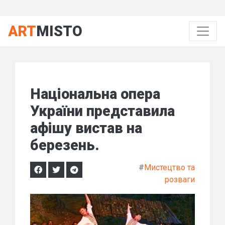
ART
MISTO
Національна опера
України представила
афішу вистав на
березень.
#
Мистецтво та
розваги