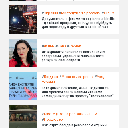
#
Українці
#
Мистецтво та розваги
#
Фільм
Документальні фільми та серіали на Netflix
- це цікаві програми, які чудово підійдуть
для перегляду з друзями в вечірній час.
#
Фільм
#
Кава
#
Серіал
Як відновити сили після важкої ночі з
обстрілами: українські знаменитості
розкрили свої секрети.
#
Бюджет
#
Українська гривня
#
Уряд
України
Володимир Войтенко, Анна Людигіна та
Яна Брензей стали новими членами
команди експертів проекту "Тисячовесни".
#
Мистецтво та розваги
#
Фільм
#
Продюсер
Оук-стріт: бесіда з режисером стрічки