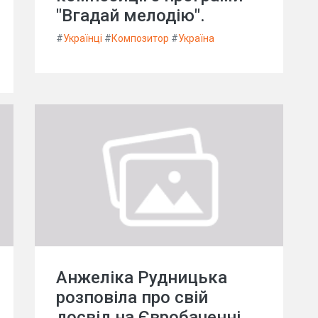
"Вгадай мелодію".
#
Українці
#
Композитор
#
Україна
Анжеліка Рудницька
розповіла про свій
досвід на Євробаченні,