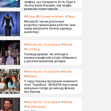
трафіку, що генерують боти, буде в
тисячу разів більшим, ніж трафік
реальних користувачів.
#
Фільм
#
Штучний інтелект
#
Техас
Mitsubishi також розпочала
розробку гуманоїдних роботів і має
намір випускати тисячу одиниць
щомісяця.
#
Мистецтво та розваги
#
Фільм
#
Голлівуд
Голлівуд вражає: які епізоди в
кінематографічній історії обійшлися
у десятки мільйонів доларів
#
Мистецтво та розваги
#
Львів
#
Музика
У серці Львова пролунали знамениті
пісні "Скрябіна": MONATIK підготував
унікальне попурі до виходу фільму
про Кузьму.
#
Мистецтво та розваги
#
Фільм
#
Телебачення