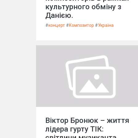
культурного обміну з
Данією.
#
концерт
#
Композитор
#
Україна
Віктор Бронюк – життя
лідера гурту ТІК:
світлини музиканта.