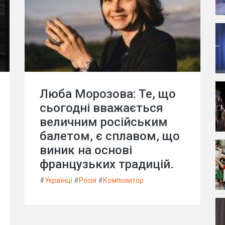
Люба Морозова: Те, що
сьогодні вважається
величним російським
балетом, є сплавом, що
виник на основі
французьких традицій.
#
Українці
#
Росія
#
Композитор