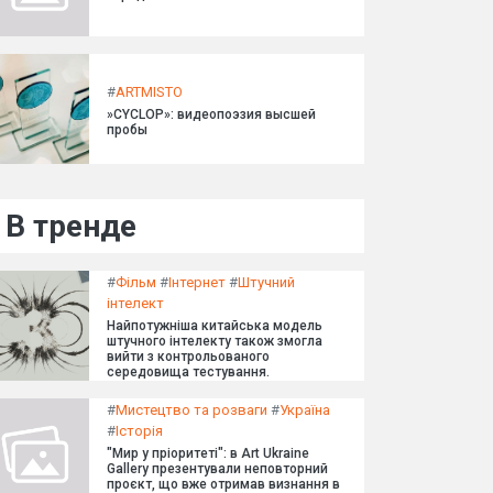
#
ARTMISTO
»CYCLOP»: видеопоэзия высшей
пробы
В тренде
#
Фільм
#
Інтернет
#
Штучний
інтелект
Найпотужніша китайська модель
штучного інтелекту також змогла
вийти з контрольованого
середовища тестування.
#
Мистецтво та розваги
#
Україна
#
Історія
"Мир у пріоритеті": в Art Ukraine
Gallery презентували неповторний
проєкт, що вже отримав визнання в