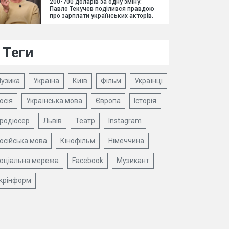
200-700 доларів за одну зміну:
Павло Текучев поділився правдою
про зарплати українських акторів.
Теги
узика
Україна
Київ
Фільм
Українці
осія
Українська мова
Європа
Історія
родюсер
Львів
Театр
Instagram
осійська мова
Кінофільм
Німеччина
оціальна мережа
Facebook
Музикант
крінформ