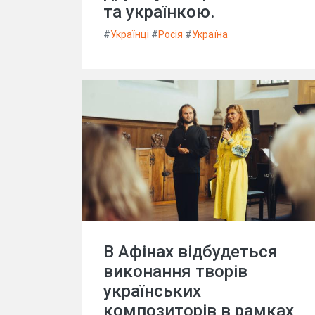
та українкою.
#
Українці
#
Росія
#
Україна
В Афінах відбудеться
виконання творів
українських
композиторів в рамках