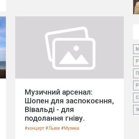
М
Р
П
Р
Музичний арсенал:
С
Шопен для заспокоєння,
Вівальді - для
У
подолання гніву.
#
концерт
#
Львів
#
Музика