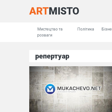
ART
MISTO
Мистецтво та
Політика
Бізне
розваги
репертуар