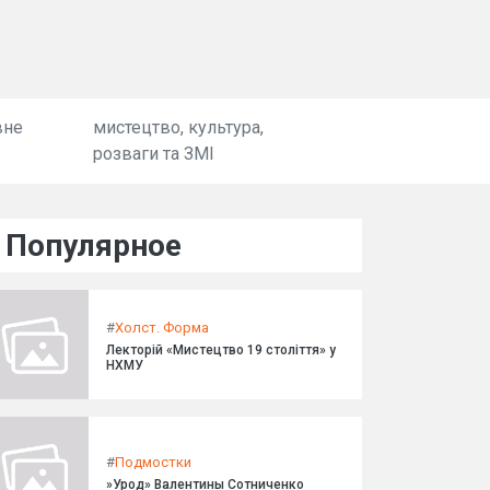
вне
мистецтво, культура,
розваги та ЗМІ
Популярное
#
Холст. Форма
Лекторій «Мистецтво 19 століття» у
НХМУ
#
Подмостки
»Урод» Валентины Сотниченко