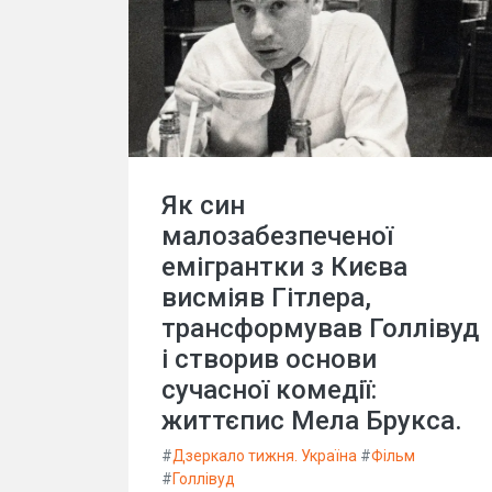
Як син
малозабезпеченої
емігрантки з Києва
висміяв Гітлера,
трансформував Голлівуд
і створив основи
сучасної комедії:
життєпис Мела Брукса.
#
Дзеркало тижня. Україна
#
Фільм
#
Голлівуд