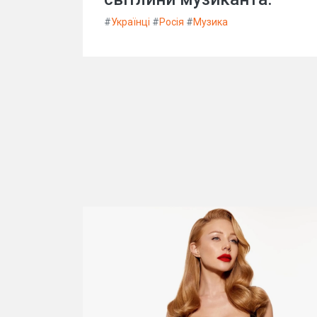
#
Українці
#
Росія
#
Музика