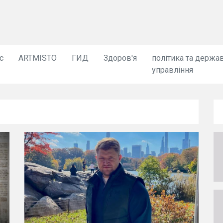
с
ARTMISTO
ГИД
Здоров'я
політика та держа
управління