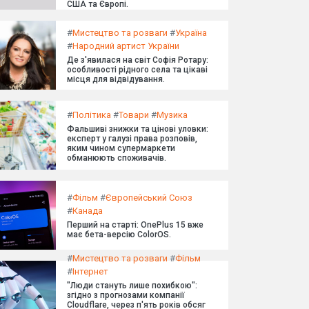
США та Європі.
#
Мистецтво та розваги
#
Україна
#
Народний артист України
Де з'явилася на світ Софія Ротару:
особливості рідного села та цікаві
місця для відвідування.
#
Політика
#
Товари
#
Музика
Фальшиві знижки та цінові уловки:
експерт у галузі права розповів,
яким чином супермаркети
обманюють споживачів.
#
Фільм
#
Європейський Союз
#
Канада
Перший на старті: OnePlus 15 вже
має бета-версію ColorOS.
#
Мистецтво та розваги
#
Фільм
#
Інтернет
"Люди стануть лише похибкою":
згідно з прогнозами компанії
Cloudflare, через п'ять років обсяг