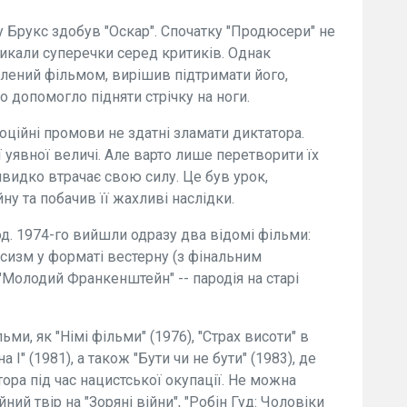
Брукс здобув "Оскар". Спочатку "Продюсери" не
ликали суперечки серед критиків. Однак
плений фільмом, вирішив підтримати його,
 допомогло підняти стрічку на ноги.
моційні промови не здатні зламати диктатора.
ї уявної величі. Але варто лише перетворити їх
 швидко втрачає свою силу. Це був урок,
ну та побачив її жахливі наслідки.
д. 1974-го вийшли одразу два відомі фільми:
асизм у форматі вестерну (з фінальним
й "Молодий Франкенштейн" -- пародія на старі
ьми, як "Німі фільми" (1976), "Страх висоти" в
на I" (1981), а також "Бути чи не бути" (1983), де
ора під час нацистської окупації. Не можна
ний твір на "Зоряні війни", "Робін Гуд: Чоловіки