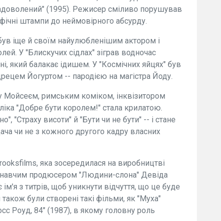
 задоволений" (1995). Режисер сміливо порушував
афічні штампи до неймовірного абсурду.
 був іще й своїм найулюбленішим актором і
олей. У "Блискучих сідлах" зіграв водночас
і, який балакає ідишем. У "Космічних яйцях" був
дрецем Йогуртом -- пародією на магістра Йоду.
дразу Мойсеєм, римським коміком, інквізитором
іка "Добре бути королем!" стала крилатою.
", "Страху висоти" й "Бути чи не бути" -- і стане
дача чи не з кожного другого кадру власних
rooksfilms, яка зосередилася на виробництві
конавчим продюсером "Людини-слона" Девіда
 ім'я з титрів, щоб уникнути відчуття, що це буде
 також були створені такі фільми, як "Муха"
сс Роуд, 84" (1987), в якому головну роль