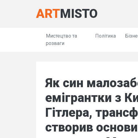
ART
MISTO
Мистецтво та
Політика
Бізне
розваги
Як син малозаб
емігрантки з К
Гітлера, транс
створив основи