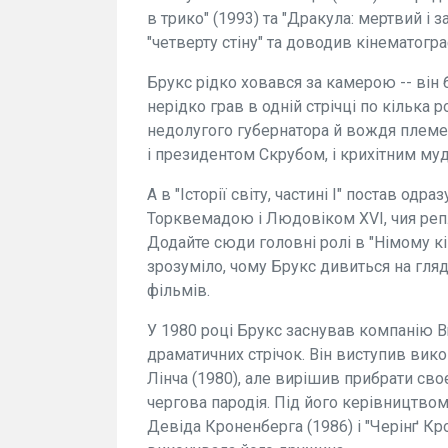
в трико" (1993) та "Дракула: мертвий і
"четверту стіну" та доводив кінематогр
Брукс рідко ховався за камерою -- він
нерідко грав в одній стрічці по кілька р
недолугого губернатора й вождя племен
і президентом Скрубом, і крихітним му
А в "Історії світу, частині І" постав о
Торквемадою і Людовіком XVI, чия репл
Додайте сюди головні ролі в "Німому кіно
зрозуміло, чому Брукс дивиться на гля
фільмів.
У 1980 році Брукс заснував компанію B
драматичних стрічок. Він виступив ви
Лінча (1980), але вирішив прибрати своє
чергова пародія. Під його керівництвом
Девіда Кроненберга (1986) і "Черінґ Кро