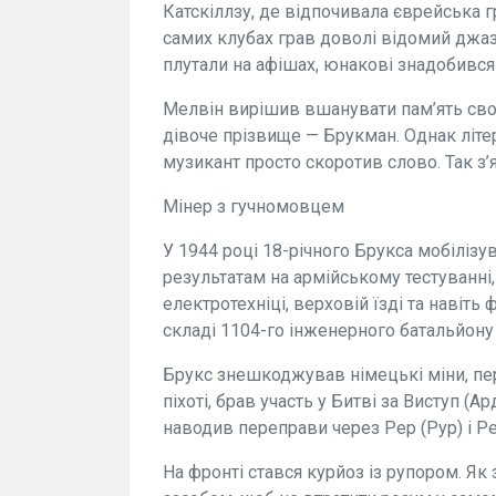
Катскіллзу, де відпочивала єврейська г
самих клубах грав доволі відомий джаз
плутали на афішах, юнакові знадобився
Мелвін вирішив вшанувати пам’ять своє
дівоче прізвище — Брукман. Однак літер
музикант просто скоротив слово. Так з’
Мінер з гучномовцем
У 1944 році 18-річного Брукса мобілізу
результатам на армійському тестуванні,
електротехніці, верховій їзді та навіт
складі 1104-го інженерного батальйону 7
Брукс знешкоджував німецькі міни, пе
піхоті, брав участь у Битві за Виступ (А
наводив переправи через Рер (Рур) і Ре
На фронті стався курйоз із рупором. Як