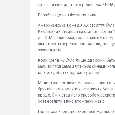
До сторіччя видатного режисера ZN.UA 
Барабан, що не містив прізвищ.
Американська комедія XX століття була
Камінський з'явився на світ 28 червня 1
до США з Гданська, тоді як мати Кітті 
сім'я втекла через океан від злиднів ще
заощаджень.
Коли Мелвіну було лише два роки, бать
залишилася сама з чотирма синами нап
кількох роботах від ранку до ночі.
Мелвін ріс кволим і малим на зріст і ш
бруклінських вулицях не вижити без мі
краще. Сміх став його способом захистит
розвеселити вічно втомлену матір.
Підлітком хлопець захопився музикою 