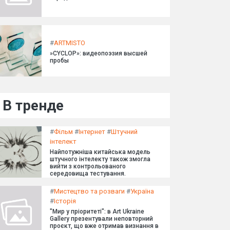
#
ARTMISTO
»CYCLOP»: видеопоэзия высшей
пробы
В тренде
#
Фільм
#
Інтернет
#
Штучний
інтелект
Найпотужніша китайська модель
штучного інтелекту також змогла
вийти з контрольованого
середовища тестування.
#
Мистецтво та розваги
#
Україна
#
Історія
"Мир у пріоритеті": в Art Ukraine
Gallery презентували неповторний
проєкт, що вже отримав визнання в