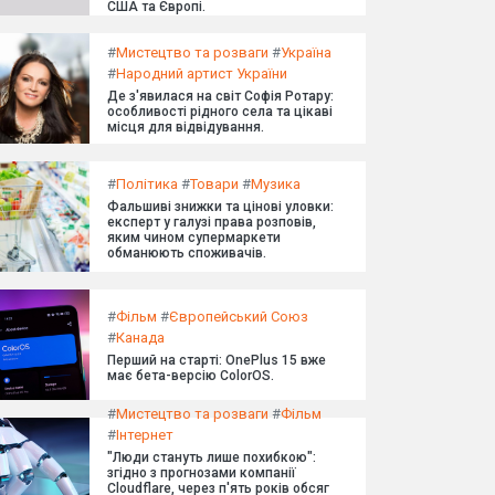
США та Європі.
#
Мистецтво та розваги
#
Україна
#
Народний артист України
Де з'явилася на світ Софія Ротару:
особливості рідного села та цікаві
місця для відвідування.
#
Політика
#
Товари
#
Музика
Фальшиві знижки та цінові уловки:
експерт у галузі права розповів,
яким чином супермаркети
обманюють споживачів.
#
Фільм
#
Європейський Союз
#
Канада
Перший на старті: OnePlus 15 вже
має бета-версію ColorOS.
#
Мистецтво та розваги
#
Фільм
#
Інтернет
"Люди стануть лише похибкою":
згідно з прогнозами компанії
Cloudflare, через п'ять років обсяг