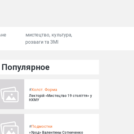
вне
мистецтво, культура,
розваги та ЗМІ
Популярное
#
Холст. Форма
Лекторій «Мистецтво 19 століття» у
НХМУ
#
Подмостки
»Урод» Валентины Сотниченко