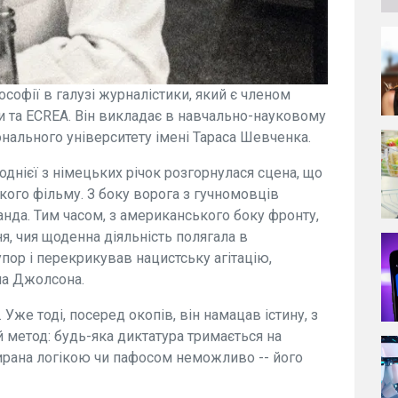
софії в галузі журналістики, який є членом
ни та ECREA. Він викладає в навчально-науковому
онального університету імені Тараса Шевченка.
однієї з німецьких річок розгорнулася сцена, що
кого фільму. З боку ворога з гучномовців
нда. Тим часом, з американського боку фронту,
, чия щоденна діяльність полягала в
упор і перекрикував нацистську агітацію,
ла Джолсона.
Уже тоді, посеред окопів, він намацав істину, з
 метод: будь-яка диктатура тримається на
ирана логікою чи пафосом неможливо -- його