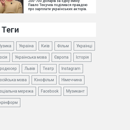
200-700 доларів за одну зміну:
Павло Текучев поділився правдою
про зарплати українських акторів.
Теги
узика
Україна
Київ
Фільм
Українці
осія
Українська мова
Європа
Історія
родюсер
Львів
Театр
Instagram
осійська мова
Кінофільм
Німеччина
оціальна мережа
Facebook
Музикант
крінформ