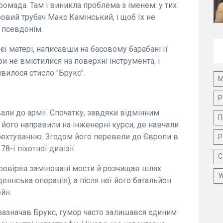
ромада. Там і виникла проблема з іменем: у тих
овий трубач Макс Камінський, і щоб їх не
 псевдонім.
ї матері, написавши на басовому барабані її
и не вмістилися на поверхні інструмента, і
явилося стисло "Брукс".
М
Р
вали до армії. Спочатку, завдяки відмінним
П
 його направили на інженерні курси, де навчали
ь фехтуванню. Згодом його перевели до Європи в
Р
8-ї піхотної дивізії.
С
ревіряв заміновані мости й розчищав шлях
У
рденнська операція), а після неї його батальйон
йн.
 зазначав Брукс, гумор часто залишався єдиним