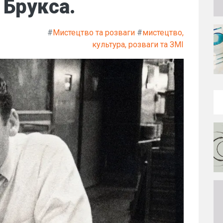
 Брукса.
#
Мистецтво та розваги
#
мистецтво,
культура, розваги та ЗМІ