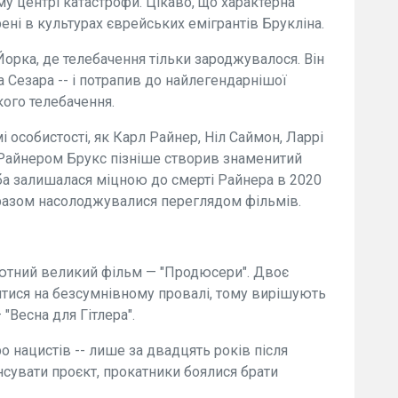
у центрі катастрофи. Цікаво, що характерна
ені в культурах єврейських емігрантів Брукліна.
орка, де телебачення тільки зароджувалося. Він
 Сезара -- і потрапив до найлегендарнішої
кого телебачення.
 особистості, як Карл Райнер, Ніл Саймон, Ларрі
 Райнером Брукс пізніше створив знаменитий
жба залишалася міцною до смерті Райнера в 2020
 разом насолоджувалися переглядом фільмів.
бютний великий фільм — "Продюсери". Двоє
тися на безсумнівному провалі, тому вирішують
"Весна для Гітлера".
 нацистів -- лише за двадцять років після
нсувати проєкт, прокатники боялися брати