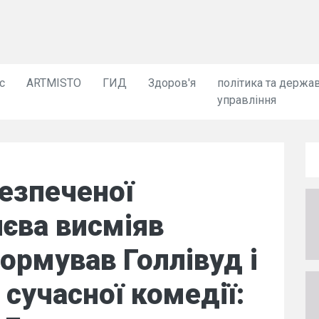
с
ARTMISTO
ГИД
Здоров'я
політика та держа
управління
езпеченої
иєва висміяв
формував Голлівуд і
 сучасної комедії: