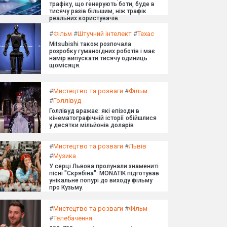
трафіку, що генерують боти, буде в
тисячу разів більшим, ніж трафік
реальних користувачів.
#
Фільм
#
Штучний інтелект
#
Техас
Mitsubishi також розпочала
розробку гуманоїдних роботів і має
намір випускати тисячу одиниць
щомісяця.
#
Мистецтво та розваги
#
Фільм
#
Голлівуд
Голлівуд вражає: які епізоди в
кінематографічній історії обійшлися
у десятки мільйонів доларів
#
Мистецтво та розваги
#
Львів
#
Музика
У серці Львова пролунали знамениті
пісні "Скрябіна": MONATIK підготував
унікальне попурі до виходу фільму
про Кузьму.
#
Мистецтво та розваги
#
Фільм
#
Телебачення