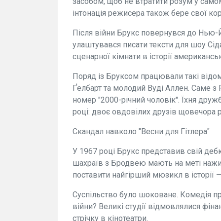
засобом, щоб не втратити розум у самом
інтонація режисера також бере свої кор
Після війни Брукс повернувся до Нью-Й
улаштувався писати тексти для шоу Сіда
сценарної кімнати в історії американсь
Поряд із Бруксом працювали такі відомі
Ґелбарт та молодий Вуді Аллен. Саме з
номер "2000-річний чоловік". Їхня дру
році: двоє овдовілих друзів щовечора
Скандал навколо "Весни для Гітлера"
У 1967 році Брукс представив свій де
шахраїв з Бродвею мають на меті нажи
поставити найгірший мюзикл в історії — 
Суспільство було шоковане. Комедія про
війни? Великі студії відмовлялися фіна
стрічку в кінотеатри.