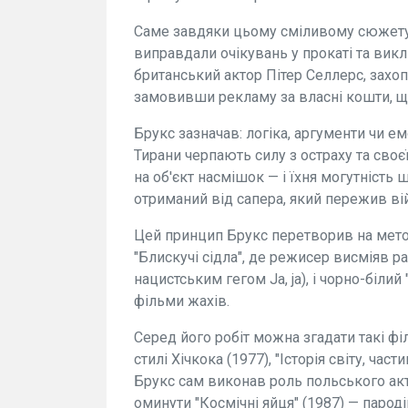
Саме завдяки цьому сміливому сюжету 
виправдали очікувань у прокаті та вик
британський актор Пітер Селлерс, захо
замовивши рекламу за власні кошти, що
Брукс зазначав: логіка, аргументи чи е
Тирани черпають силу з остраху та своє
на об'єкт насмішок — і їхня могутність
отриманий від сапера, який пережив вій
Цей принцип Брукс перетворив на мето
"Блискучі сідла", де режисер висміяв р
нацистським гегом Ja, ja), і чорно-біли
фільми жахів.
Серед його робіт можна згадати такі філ
стилі Хічкока (1977), "Історія світу, части
Брукс сам виконав роль польського акт
оминути "Космічні яйця" (1987) — пародій