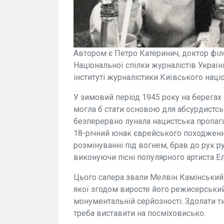
Автором є Петро Катеринич, доктор філо
Національної спілки журналістів Украї
інституті журналістики Київського наці
У зимовий період 1945 року на берегах 
могла б стати основою для абсурдистсь
безперервно лунала нацистська пропага
18-річний юнак єврейського походження
розмінуванні під вогнем, брав до рук р
виконуючи пісні популярного артиста Е
Цього сапера звали Мелвін Камінський. 
якої згодом виросте його режисерський
монументальній серйозності. Здолати т
треба виставити на посміховисько.