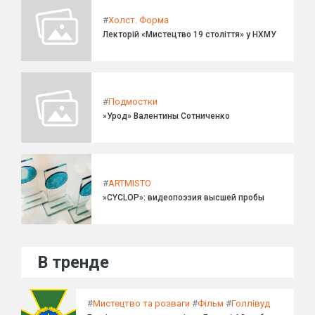
#
Холст. Форма
Лекторій «Мистецтво 19 століття» у НХМУ
#
Подмостки
»Урод» Валентины Сотниченко
#
ARTMISTO
»CYCLOP»: видеопоэзия высшей пробы
В тренде
#
Мистецтво та розваги
#
Фільм
#
Голлівуд