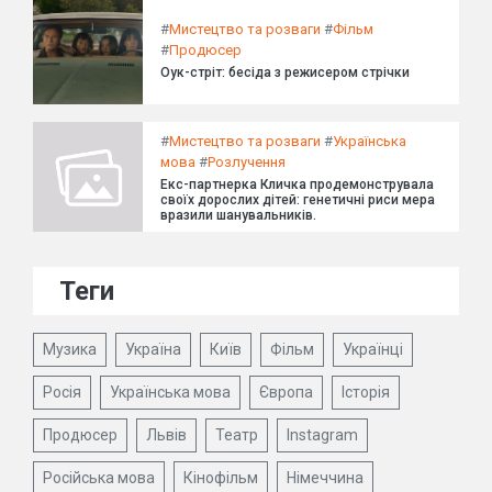
#
Мистецтво та розваги
#
Фільм
#
Продюсер
Оук-стріт: бесіда з режисером стрічки
#
Мистецтво та розваги
#
Українська
мова
#
Розлучення
Екс-партнерка Кличка продемонструвала
своїх дорослих дітей: генетичні риси мера
вразили шанувальників.
Теги
Музика
Україна
Київ
Фільм
Українці
Росія
Українська мова
Європа
Історія
Продюсер
Львів
Театр
Instagram
Російська мова
Кінофільм
Німеччина