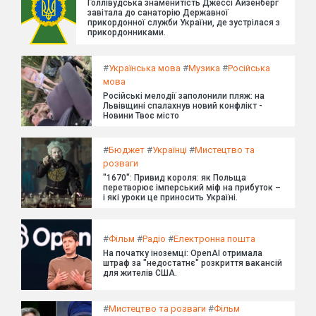
Голлівудська знаменитість Джессі Айзенберг
завітала до санаторію Державної
прикордонної служби України, де зустрілася з
прикордонниками.
#
Українська мова
#
Музика
#
Російська
мова
Російські мелодії заполонили пляж: на
Львівщині спалахнув новий конфлікт -
Новини Твоє місто
#
Бюджет
#
Українці
#
Мистецтво та
розваги
"1670": Привид короля: як Польща
перетворює імперський міф на прибуток –
і які уроки це приносить Україні.
#
Фільм
#
Радіо
#
Електронна пошта
На початку іноземці: OpenAI отримала
штраф за "недостатнє" розкриття вакансій
для жителів США.
#
Мистецтво та розваги
#
Фільм