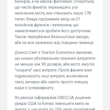
банкірів, а не масові фестивалі. Очікується,
що число фанатів перевищить усе
населення міста, яке становить лише 178
тисяч. Влада підтримала захід на 37
мільйонів франків і запевнила, що
намагатиметься зробити його доступним.
Також передбачені безкоштовні заходи,
аби не все залежало від товщини гаманця.
Джессі Сміт з Tourism Economics зазначає,
що кожен уболівальник повинен витратити
не менше ніж 90 доларів, аби місто змогло
"покрити" свої витрати. Проте фанати вже
підраховують інші витрати, включаючи
таксі, вечерю або навіть просто пляшку
води з супермаркету.
Як раніше інформував OBOZ.UA, рішення
урядів США та Китаю зменшити мита на
імпорт з цих країн до 10% мало позитивний