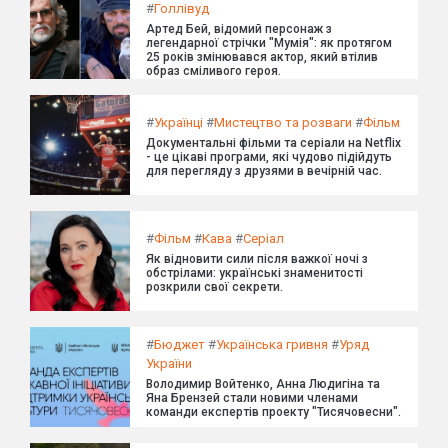
#
Голлівуд
Артед Бей, відомий персонаж з
легендарної стрічки "Мумія": як протягом
25 років змінювався актор, який втілив
образ сміливого героя.
#
Українці
#
Мистецтво та розваги
#
Фільм
Документальні фільми та серіали на Netflix
- це цікаві програми, які чудово підійдуть
для перегляду з друзями в вечірній час.
#
Фільм
#
Кава
#
Серіал
Як відновити сили після важкої ночі з
обстрілами: українські знаменитості
розкрили свої секрети.
#
Бюджет
#
Українська гривня
#
Уряд
України
Володимир Войтенко, Анна Людигіна та
Яна Брензей стали новими членами
команди експертів проекту "Тисячовесни".