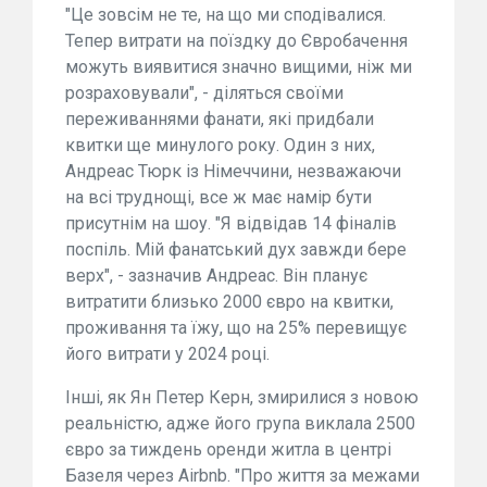
"Це зовсім не те, на що ми сподівалися.
Тепер витрати на поїздку до Євробачення
можуть виявитися значно вищими, ніж ми
розраховували", - діляться своїми
переживаннями фанати, які придбали
квитки ще минулого року. Один з них,
Андреас Тюрк із Німеччини, незважаючи
на всі труднощі, все ж має намір бути
присутнім на шоу. "Я відвідав 14 фіналів
поспіль. Мій фанатський дух завжди бере
верх", - зазначив Андреас. Він планує
витратити близько 2000 євро на квитки,
проживання та їжу, що на 25% перевищує
його витрати у 2024 році.
Інші, як Ян Петер Керн, змирилися з новою
реальністю, адже його група виклала 2500
євро за тиждень оренди житла в центрі
Базеля через Airbnb. "Про життя за межами