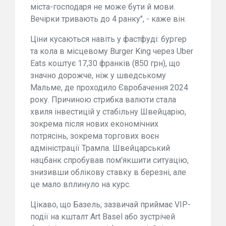
міста-господаря не може бути й мови.
Вечірки тривають до 4 ранку", - каже він.
Ціни кусаються навіть у фастфуді: бургер
та кола в місцевому Burger King через Uber
Eats коштує 17,30 франків (850 грн), що
значно дорожче, ніж у шведському
Мальме, де проходило Євробачення 2024
року. Причиною стрибка валюти стала
хвиля інвестицій у стабільну Швейцарію,
зокрема після нових економічних
потрясінь, зокрема торгових воєн
адміністрації Трампа. Швейцарський
нацбанк спробував пом'якшити ситуацію,
знизивши облікову ставку в березні, але
це мало вплинуло на курс.
Цікаво, що Базель, зазвичай приймає VIP-
події на кшталт Art Basel або зустрічей