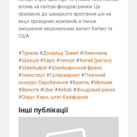
вплив на світові фондові ринки. Це
призвело до швидкого зростання цін на
акції провідних компаній, а також
зміцнення національних валют Китаю та
США.
#
Туризм
#
Дональд Трамп
#
Німеччина
#
Швеція
#
Євро
#
Імпорт
#
Китай (регіон)
#
Швейцарія
#
Швейцарський франк
#
Інвестиції
#
Супермаркет
#
Пісенний
конкурс Євробачення
#
Базель
#
Мальме
#
Валюта
#
Uber
#
Airbnb
#
Фондовий ринок
#
Округ Керн, штат Каліфорнія
Інші публікації