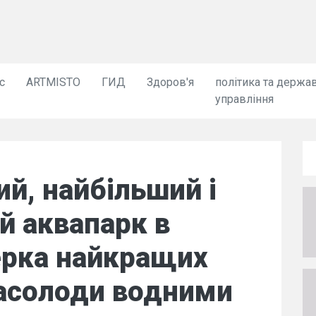
с
ARTMISTO
ГИД
Здоров'я
політика та держа
управління
й, найбільший і
й аквапарк в
ерка найкращих
насолоди водними