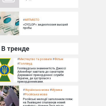
#
ARTMISTO
»CYCLOP»: видеопоэзия высшей
пробы
В тренде
#
Мистецтво та розваги
#
Фільм
#
Голлівуд
Голлівудська знаменитість Джессі
Айзенберг завітала до санаторію
Державної прикордонної служби
України, де зустрілася з
прикордонниками.
#
Українська мова
#
Музика
#
Російська мова
Російські мелодії заполонили пляж:
на Львівщині спалахнув новий
конфлікт - Новини Твоє місто