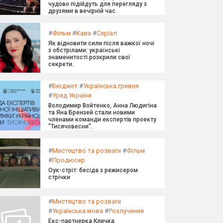
чудово підійдуть для перегляду з
друзями в вечірній час.
#
Фільм
#
Кава
#
Серіал
Як відновити сили після важкої ночі
з обстрілами: українські
знаменитості розкрили свої
секрети.
#
Бюджет
#
Українська гривня
#
Уряд України
Володимир Войтенко, Анна Людигіна
та Яна Брензей стали новими
членами команди експертів проекту
"Тисячовесни".
#
Мистецтво та розваги
#
Фільм
#
Продюсер
Оук-стріт: бесіда з режисером
стрічки
#
Мистецтво та розваги
#
Українська мова
#
Розлучення
Екс-партнерка Кличка