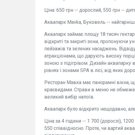
Ціна: 650 грн -- дорослий, 550 грн -- дит
Аквапарк Mavka, Буковель -- найгарні
Аквапарк займає площу 18 тисяч гектарі
відкриті та закриті зони, пропонуючи у
пейзажів та зелених насаджень. Відвід
атракціонами, що дарують високу порц
зоною з підігрівом. Дизайн аквапарку 
рівнях і зонами SPA в лісі, від яких доро
Ресторан Мавка має панорамні вікна, 
краєвидами. Страви в меню не обмежено 
великий вибір напоїв.
Аквапарк було відкрито нещодавно, але
Ціна за 4 години -- 1 700 (дорослі), 1200
550 співвідносно. Проте, чи вартий аква