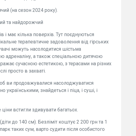
ячий (на сезон 2024 року).
ший та найдорожчий
в і має кілька поверхів. Тут поєднуються
нікальне терапевтичне задоволення від гірських
увачі можуть насолодитися шістьма
ію адреналіну, а також спеціальною дитячою
вражає сучасною естетикою, з терасами на різних
слі просто в захваті.
щоб ви продовжувалися насолоджуватися
українськими, знайдеться і піца, і суші, і
 ціни встигли здивувати багатьох.
 (діти до 140 см). Безліміт коштує 2 200 грн та 1
парк таких сум, варто судити після особистого