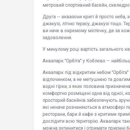
метровий спортивний басейн, скеледром
Друга -- аквазони криті й просто неба, з
джакузі, літню терасу, джакузі тощо. Т
ви наче в окремому містечку, де за к
задоволення.
У минулому році вартість загального кв
Аквапарк "Орбіта" у Коблево — найбіл
Аквапарк під відкритим небом "Орбіта"
відпочинком, а не метушнею та довгими
водні гірки, з яких половина призначен
комфортно розміщені одна від одної, к
просторий басейнів забезпечують зручні
які неначе розчиняються в атмосфері па
ресторани, бари й кафе з критими прим
дослідити всю територію. Аквапарк так
можна зупинитися і отримати приємні б