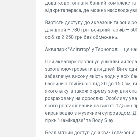
додаткової оплати: банний комплекс та 
відкрита тераса, де можна насолоджуват
Вартість доступу до аквазони та зони ре
для дітей – 780 грн, вечірній тариф – 5
осіб за 2 250 грн без обмежень.
Аквапарк "Алігатор" у Тернополі – це н
Цей аквапарк пропонує унікальний тер
захоплюючі розваги для дітей. Він є єд
забезпечує високу якість води у всіх б
басейни з глибиною від 30 до 150 см, ві
якого віку, а також окрему зону для сп
розраховану на дорослих. Особливу уваг
якого розташований на висоті 12,5 м і
екранізацію з музичним супроводом. Дл
гірки "Камікадзе" та Body Slay.
Безлімітний доступ до аква- і спа-зони: