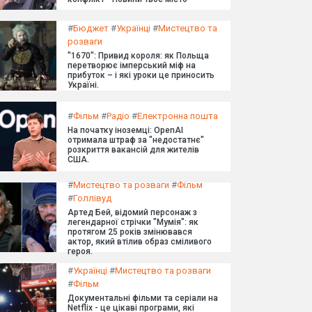
#
Бюджет
#
Українці
#
Мистецтво та
розваги
"1670": Привид короля: як Польща
перетворює імперський міф на
прибуток – і які уроки це приносить
Україні.
#
Фільм
#
Радіо
#
Електронна пошта
На початку іноземці: OpenAI
отримала штраф за "недостатнє"
розкриття вакансій для жителів
США.
#
Мистецтво та розваги
#
Фільм
#
Голлівуд
Артед Бей, відомий персонаж з
легендарної стрічки "Мумія": як
протягом 25 років змінювався
актор, який втілив образ сміливого
героя.
#
Українці
#
Мистецтво та розваги
#
Фільм
Документальні фільми та серіали на
Netflix - це цікаві програми, які