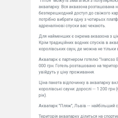
"Пітон" можуть змагатися з популярною
аквапарку. Вся аквазона розташована н
безперешкодний доступ до свіжого карп
потрібно вибрати одну з чотирьох плат
адреналінові спуски вас чекають.
Для найменших є окрема аквазона з ц
Крім традиційних водних спусків в аква
королівських саун, де можна не тільки 
Аквапарк є партнером готелю "Ivancso Bi
000 грн. Готель розташовано на територ
увійдуть у ціну проживання.
Ціна пакета відпочинку в аквапарку вкл
королівські сауни: дорослі -- 1 200 грн (
рік).
Аквапарк "Пляж", Львів -- найбільший
Територія аквапарку ділиться на спорт