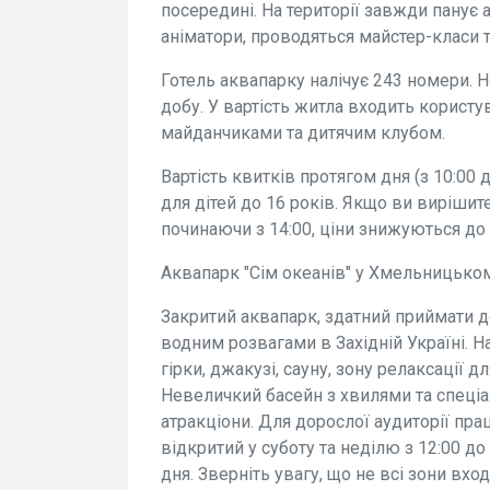
посередині. На території завжди панує
аніматори, проводяться майстер-класи т
Готель аквапарку налічує 243 номери. Н
добу. У вартість житла входить корист
майданчиками та дитячим клубом.
Вартість квитків протягом дня (з 10:00 
для дітей до 16 років. Якщо ви вирішите
починаючи з 14:00, ціни знижуються до 
Аквапарк "Сім океанів" у Хмельницьком
Закритий аквапарк, здатний приймати д
водним розвагами в Західній Україні. На
гірки, джакузі, сауну, зону релаксації 
Невеличкий басейн з хвилями та спеці
атракціони. Для дорослої аудиторії пр
відкритий у суботу та неділю з 12:00 д
дня. Зверніть увагу, що не всі зони вхо