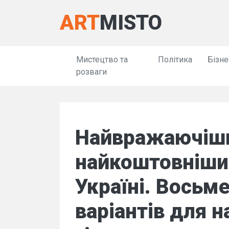
ART
MISTO
Мистецтво та
Політика
Бізне
розваги
Найвражаючіши
найкоштовніши
Україні. Восьм
варіантів для 