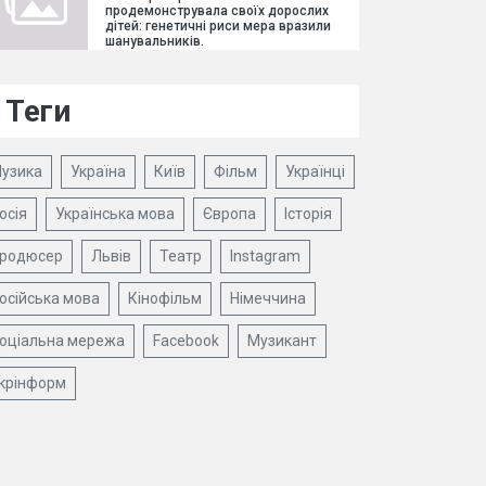
продемонструвала своїх дорослих
дітей: генетичні риси мера вразили
шанувальників.
Теги
узика
Україна
Київ
Фільм
Українці
осія
Українська мова
Європа
Історія
родюсер
Львів
Театр
Instagram
осійська мова
Кінофільм
Німеччина
оціальна мережа
Facebook
Музикант
крінформ