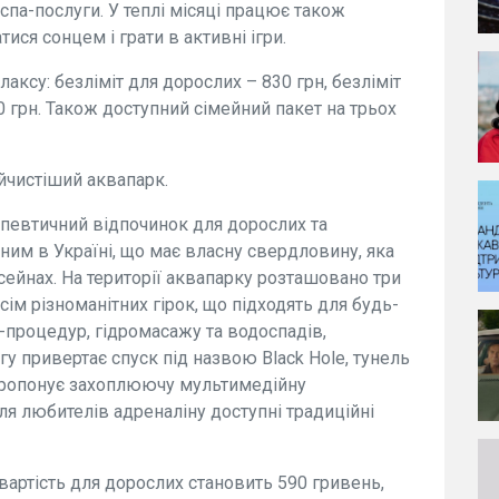
спа-послуги. У теплі місяці працює також
ися сонцем і грати в активні ігри.
лаксу: безліміт для дорослих – 830 грн, безліміт
00 грн. Також доступний сімейний пакет на трьох
айчистіший аквапарк.
апевтичний відпочинок для дорослих та
иним в Україні, що має власну свердловину, яка
асейнах. На території аквапарку розташовано три
сім різноманітних гірок, що підходять для будь-
а-процедур, гідромасажу та водоспадів,
у привертає спуск під назвою Black Hole, тунель
 пропонує захоплюючу мультимедійну
я любителів адреналіну доступні традиційні
 вартість для дорослих становить 590 гривень,