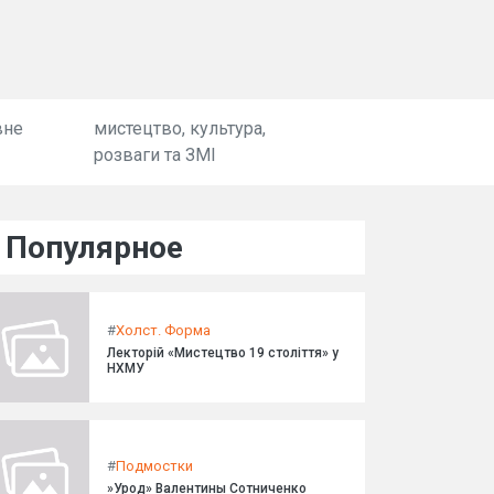
вне
мистецтво, культура,
розваги та ЗМІ
Популярное
#
Холст. Форма
Лекторій «Мистецтво 19 століття» у
НХМУ
#
Подмостки
»Урод» Валентины Сотниченко