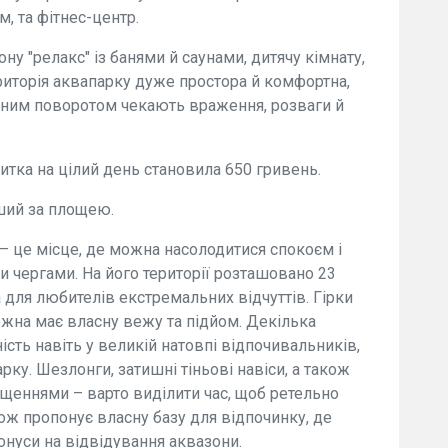
, та фітнес-центр.
ону "релакс" із банями й саунами, дитячу кімнату,
ериторія аквапарку дуже простора й комфортна,
ожним поворотом чекають враження, розваги й
итка на цілий день становила 650 гривень.
ьший за площею.
 – це місце, де можна насолодитися спокоєм і
 чергами. На його території розташовано 23
а для любителів екстремальних відчуттів. Гірки
ожна має власну вежу та підйом. Декілька
сть навіть у великій натовпі відпочивальників,
рку. Шезлонги, затишні тіньові навіси, а також
іщеннями – варто виділити час, щоб ретельно
ож пропонує власну базу для відпочинку, де
онуси на відвідування аквазони.