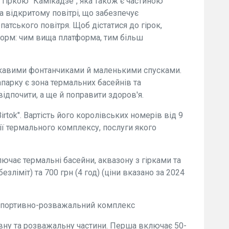
 гіркою "Камікадзе", яка також є частиною
а відкритому повітрі, що забезпечує
атського повітря. Щоб дістатися до гірок,
форм: чим вища платформа, тим більш
ікавими фонтанчиками й маленькими спусками.
парку є зона термальних басейнів та
відпочити, а ще й поправити здоров'я.
rtok". Вартість його королівських номерів від 9
ії термального комплексу, послуги якого
ючає термальні басейни, аквазону з гірками та
безліміт) та 700 грн (4 год) (ціни вказано за 2024
 спортивно-розважальний комплекс
ивну та розважальну частини. Перша включає 50-