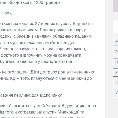
иток обійдеться в 1290 гривень.
 гірок
иться вражаючих 27 водних спусків. Відвідати
справжнім викликом. Лінива річка аквапарку
годину, а басейн з хвилями обладнано піщаним
М
п’ять різних басейнів та п’ять зон для
 зон для засмаги та кілька піщаних пляжів,
Р
омфортного відпочинку можна орендувати
 бунгало включене у вартість квитка.
П
 не оголошені. Діти до трьох років і іменинники
Р
но. Крім того, плануються сімейні знижки до
С
У
правжня перлина для відпочинку.
ино" славиться у всій Україні. Відчуття, які вона
ім того, екстремальні спуски "Анаконда" та