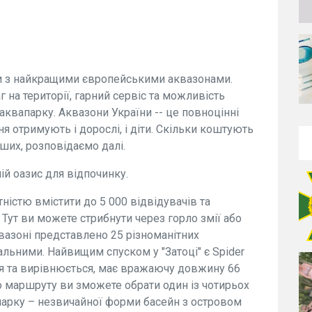
и з найкращими європейськими аквазонами.
г на території, гарний сервіс та можливість
аквапарку. Аквазони України -- це повноцінні
я отримують і дорослі, і діти. Скільки коштують
ших, розповідаємо далі.
ій оазис для відпочинку.
ністю вмістити до 5 000 відвідувачів та
Тут ви можете стрибнути через горло змії або
квазоні представлено 25 різноманітних
мальними. Найвищим спуском у "Затоці" є Spider
ься та вирівнюється, має вражаючу довжину 66
о маршруту ви зможете обрати один із чотирьох
апарку – незвичайної форми басейн з островом