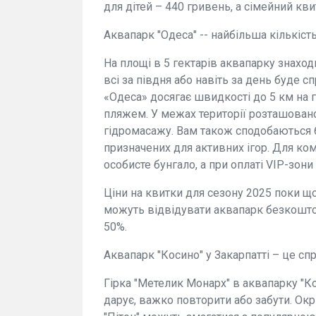
для дітей – 440 гривень, а сімейний кв
Аквапарк "Одеса" -- найбільша кількість
На площі в 5 гектарів аквапарку знаход
всі за півдня або навіть за день буде 
«Одеса» досягає швидкості до 5 км на 
пляжем. У межах території розташовано 
гідромасажу. Вам також сподобаються 6
призначених для активних ігор. Для к
особисте бунгало, а при оплаті VIP-зони
Ціни на квитки для сезону 2025 поки що
можуть відвідувати аквапарк безкоштов
50%.
Аквапарк "Косино" у Закарпатті – це с
Гірка "Метелик Монарх" в аквапарку "Кос
дарує, важко повторити або забути. Окр