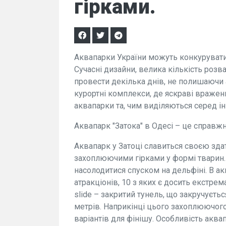
гірками.
Аквапарки України можуть конкуруват
Сучасні дизайни, велика кількість розва
провести декілька днів, не полишаючи 
курортні комплекси, де яскраві враженн
аквапарки та, чим виділяються серед ін
Аквапарк "Затока" в Одесі – це справжн
Аквапарк у Затоці славиться своєю здат
захоплюючими гірками у формі тварин. 
насолодитися спуском на дельфіні. В а
атракціонів, 10 з яких є досить екстре
slide – закритий тунель, що закручуєт
метрів. Наприкінці цього захоплюючог
варіантів для фінішу. Особливість акв