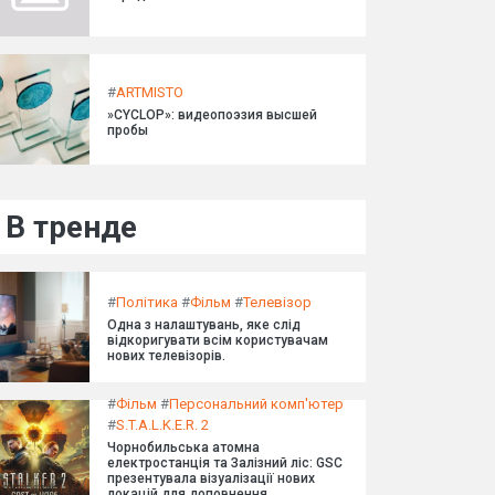
#
ARTMISTO
»CYCLOP»: видеопоэзия высшей
пробы
В тренде
#
Політика
#
Фільм
#
Телевізор
Одна з налаштувань, яке слід
відкоригувати всім користувачам
нових телевізорів.
#
Фільм
#
Персональний комп'ютер
#
S.T.A.L.K.E.R. 2
Чорнобильська атомна
електростанція та Залізний ліс: GSC
презентувала візуалізації нових
локацій для доповнення