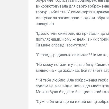
обурення. Користувачі соцмереж нагада
використовувала для свого зображення,
тортур і вбивств. У коментарях відзнача
виступає за захист прав людини, обрал
знищував.
"Ідеологічні символи, які призвели до 
популярними. Чому ж деякі з них сприйм
Ти мене справді засмутила."
"Справді, радянські символи? Чи може, 
"Не можу повірити у те, що бачу. Симво
мільйонів - це жахливо. Вся планета втр
* "Я тебе люблю. Але зображення герба
зовсім не має відношення до мистецтв
Можна було б одягти й нацистський голо
"Сумно бачити, що на вашій кепці зобр