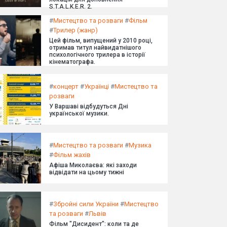
S.T.A.L.K.E.R. 2.
#
Мистецтво та розваги
#
Фільм
#
Трилер (жанр)
Цей фільм, випущений у 2010 році,
отримав титул найвидатнішого
психологічного трилера в історії
кінематографа.
#
концерт
#
Українці
#
Мистецтво та
розваги
У Варшаві відбудуться Дні
української музики.
#
Мистецтво та розваги
#
Музика
#
Фільм жахів
Афіша Миколаєва: які заходи
відвідати на цьому тижні
#
Збройні сили України
#
Мистецтво
та розваги
#
Львів
Фільм "Дисидент": коли та де