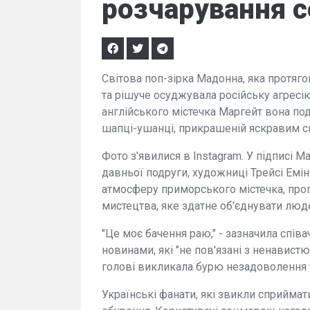
розчарування с
Світова поп-зірка Мадонна, яка протяго
та рішуче осуджувала російську агресію
англійського містечка Маргейт вона под
шапці-ушанці, прикрашеній яскравим 
Фото з'явилися в Instagram. У підписі 
давньої подруги, художниці Трейсі Емін
атмосферу приморського містечка, прог
мистецтва, яке здатне об'єднувати люд
"Це моє бачення раю," - зазначила співа
новинами, які "не пов'язані з ненавистю
голові викликала бурю незадоволення у
Українські фанати, які звикли сприймат