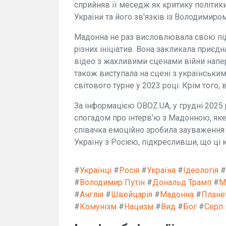
сприйняв її меседж як критику політи
України та його зв'язків із Володимиро
Мадонна не раз висловлювала свою під
різних ініціатив. Вона закликала приєдн
відео з жахливими сценами війни напер
також виступала на сцені з українськи
світового турне у 2023 році. Крім того,
За інформацією OBOZ.UA, у грудні 2025
спогадом про інтерв'ю з Мадонною, яке 
співачка емоційно зробила зауваження
Україну з Росією, підкресливши, що ці
#
Українці
#
Росія
#
Україна
#
Ідеологія
#
#
Володимир Путін
#
Дональд Трамп
#
М
#
Англія
#
Швейцарія
#
Мадонна
#
Плане
#
Комунізм
#
Нацизм
#
Вид
#
Бог
#
Серп 