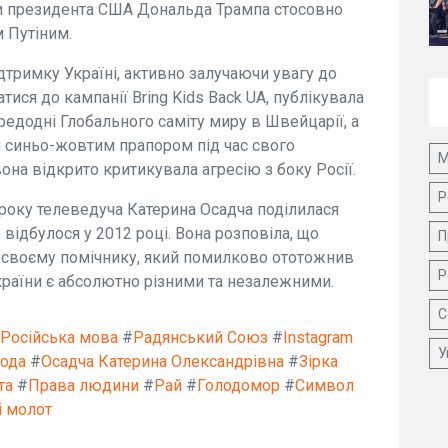
ки президента США Дональда Трампа стосовно
м Путіним.
тримку Україні, активно залучаючи увагу до
атися до кампанії Bring Kids Back UA, публікувала
едодні Глобального саміту миру в Швейцарії, а
м синьо-жовтим прапором під час свого
М
 вона відкрито критикувала агресію з боку Росії.
Р
 року телеведуча Катерина Осадча поділилася
відбулося у 2012 році. Вона розповіла, що
П
 своєму помічнику, який помилково ототожнив
Р
 країни є абсолютно різними та незалежними.
С
Російська мова
#
Радянський Союз
#
Instagram
У
ода
#
Осадча Катерина Олександрівна
#
Зірка
та
#
Права людини
#
Рай
#
Голодомор
#
Символ
і молот