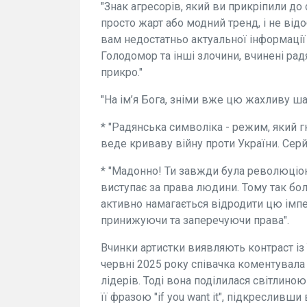
"Знак агресорів, який ви прикріпили до
просто жарт або модний тренд, і не від
вам недостатньо актуальної інформації 
Голодомор та інші злочини, вчинені ра
прикро."
"На ім’я Бога, зніми вже цю жахливу ша
* "Радянська символіка - режим, який г
веде криваву війну проти України. Сер
* "Мадонно! Ти завжди була революціо
виступає за права людини. Тому так бол
активно намагається відродити цю імп
принижуючи та заперечуючи права".
Вчинки артистки виявляють контраст із
червні 2025 року співачка коментувала 
лідерів. Тоді вона поділилася світлиною
її фразою "if you want it", підкресливш