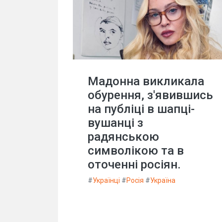
Мадонна викликала
обурення, з'явившись
на публіці в шапці-
вушанці з
радянською
символікою та в
оточенні росіян.
#
Українці
#
Росія
#
Україна