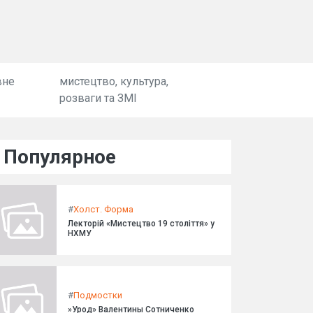
вне
мистецтво, культура,
розваги та ЗМІ
Популярное
#
Холст. Форма
Лекторій «Мистецтво 19 століття» у
НХМУ
#
Подмостки
»Урод» Валентины Сотниченко