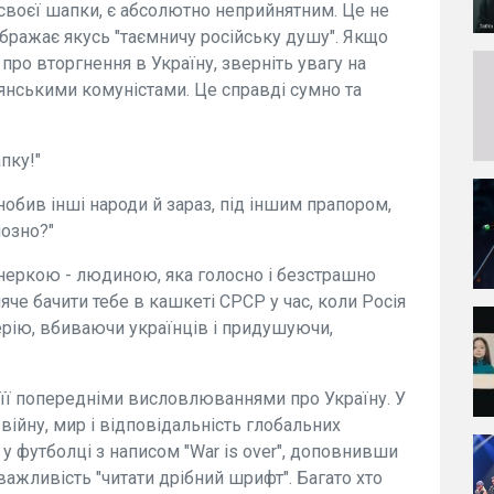
 своєї шапки, є абсолютно неприйнятним. Це не
ображає якусь "таємничу російську душу". Якщо
про вторгнення в Україну, зверніть увагу на
дянськими комуністами. Це справді сумно та
пку!"
нобив інші народи й зараз, під іншим прапором,
йозно?"
неркою - людиною, яка голосно і безстрашно
яче бачити тебе в кашкеті СРСР у час, коли Росія
ерію, вбиваючи українців і придушуючи,
 її попередніми висловлюваннями про Україну. У
війну, мир і відповідальність глобальних
 у футболці з написом "War is over", доповнивши
и важливість "читати дрібний шрифт". Багато хто