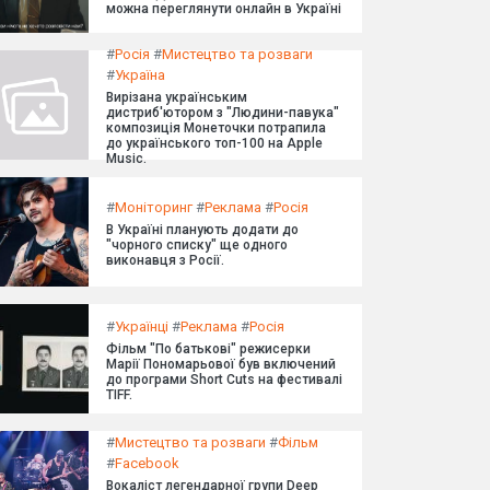
можна переглянути онлайн в Україні
#
Росія
#
Мистецтво та розваги
#
Україна
Вирізана українським
дистриб'ютором з "Людини-павука"
композиція Монеточки потрапила
до українського топ-100 на Apple
Music.
#
Моніторинг
#
Реклама
#
Росія
В Україні планують додати до
"чорного списку" ще одного
виконавця з Росії.
#
Українці
#
Реклама
#
Росія
Фільм "По батькові" режисерки
Марії Пономарьової був включений
до програми Short Cuts на фестивалі
TIFF.
#
Мистецтво та розваги
#
Фільм
#
Facebook
Вокаліст легендарної групи Deep