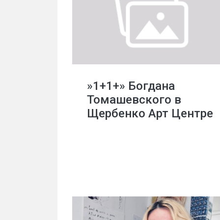
»1+1+» Богдана
Томашевского в
Щербенко Арт Центре