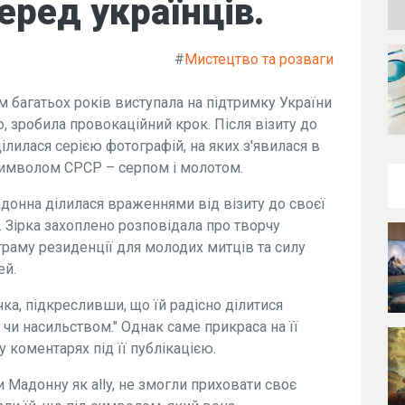
еред українців.
#
Мистецтво та розваги
м багатьох років виступала на підтримку України
, зробила провокаційний крок. Після візиту до
ілилася серією фотографій, на яких з'явилася в
символом СРСР – серпом і молотом.
Мадонна ділилася враженнями від візиту до своєї
. Зірка захоплено розповідала про творчу
раму резиденції для молодих митців та силу
ей.
чка, підкресливши, що їй радісно ділитися
 чи насильством." Однак саме прикраса на її
 коментарях під її публікацією.
и Мадонну як ally, не змогли приховати своє