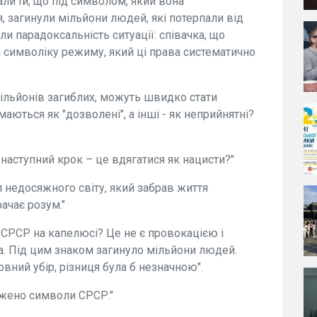
ли їй, що під символом, який вона
 загинули мільйони людей, які потерпали від
ли парадоксальність ситуації: співачка, що
а символіку режиму, який ці права систематично
мільйонів загиблих, можуть швидко стати
аються як "дозволені", а інші - як неприйнятні?
наступний крок – це вдягатися як нацисти?"
л недосяжного світу, який забрав життя
ачає розум."
 СРСР на капелюсі? Це не є провокацією і
а. Під цим знаком загинуло мільйони людей.
вний убір, різниця була б незначною".
ажено символи СРСР."