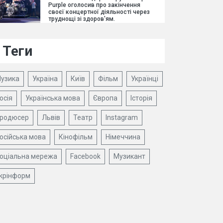
Purple оголосив про закінчення
своєї концертної діяльності через
труднощі зі здоров'ям.
Теги
узика
Україна
Київ
Фільм
Українці
осія
Українська мова
Європа
Історія
родюсер
Львів
Театр
Instagram
осійська мова
Кінофільм
Німеччина
оціальна мережа
Facebook
Музикант
крінформ