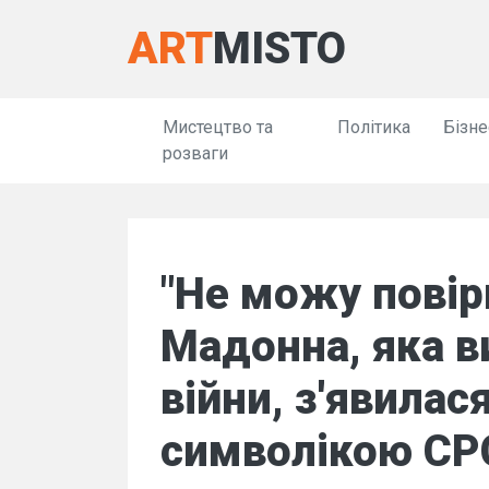
ART
MISTO
Мистецтво та
Політика
Бізне
розваги
"Не можу повір
Мадонна, яка в
війни, з'явилас
символікою СР