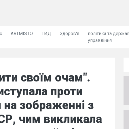
с
ARTMISTO
ГИД
Здоров'я
політика та держа
управління
ити своїм очам".
иступала проти
я на зображенні з
СР, чим викликала