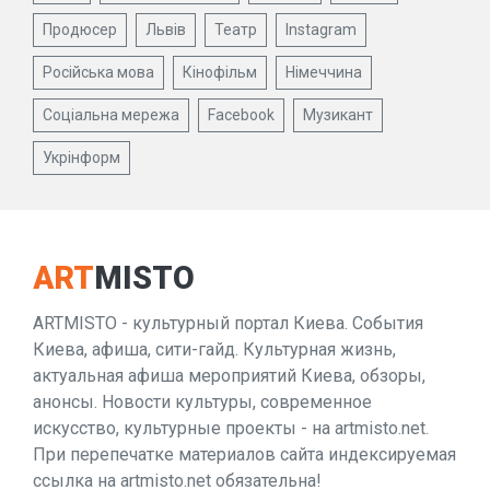
Продюсер
Львів
Театр
Instagram
Російська мова
Кінофільм
Німеччина
Соціальна мережа
Facebook
Музикант
Укрінформ
ART
MISTO
ARTMISTO - культурный портал Киева. События
Киева, афиша, сити-гайд. Культурная жизнь,
актуальная афиша мероприятий Киева, обзоры,
анонсы. Новости культуры, современное
искусство, культурные проекты - на artmisto.net.
При перепечатке материалов сайта индексируемая
ссылка на artmisto.net обязательна!