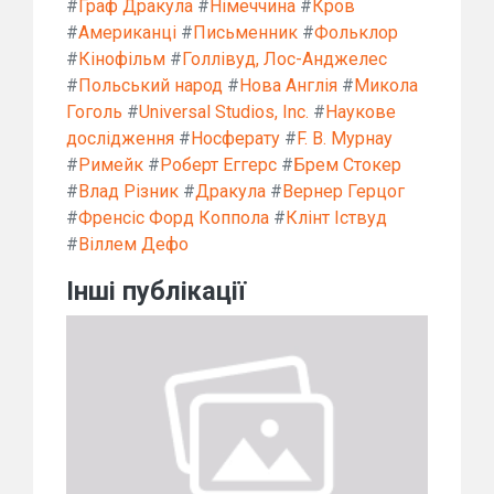
#
Граф Дракула
#
Німеччина
#
Кров
#
Американці
#
Письменник
#
Фольклор
#
Кінофільм
#
Голлівуд, Лос-Анджелес
#
Польський народ
#
Нова Англія
#
Микола
Гоголь
#
Universal Studios, Inc.
#
Наукове
дослідження
#
Носферату
#
F. В. Мурнау
#
Римейк
#
Роберт Еггерс
#
Брем Стокер
#
Влад Різник
#
Дракула
#
Вернер Герцог
#
Френсіс Форд Коппола
#
Клінт Іствуд
#
Віллем Дефо
Інші публікації