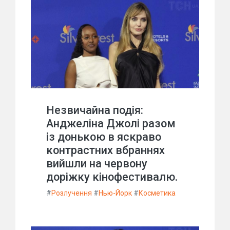
Незвичайна подія:
Анджеліна Джолі разом
із донькою в яскраво
контрастних вбраннях
вийшли на червону
доріжку кінофестивалю.
#
Розлучення
#
Нью-Йорк
#
Косметика