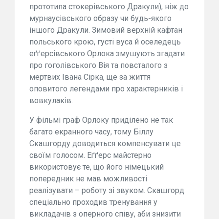
прототипа стокерівського Дракули), ніж до
мурнаусівського образу чи будь-якого
іншого Дракули. Зимовий верхній кафтан
польського крою, густі вуса й оселедець
еґґерсівського Орлока змушують згадати
про гоголівського Вія та повсталого з
мертвих Івана Сірка, ще за життя
оповитого легендами про характерників і
вовкулаків.
У фільмі граф Орлоку приділено не так
багато екранного часу, тому Біллу
Скашгорду доводиться компенсувати це
своїм голосом. Еґґерс майстерно
використовує те, що його німецький
попередник не мав можливості
реалізувати – роботу зі звуком. Скашгорд
спеціально проходив тренування у
викладачів з оперного співу, аби знизити