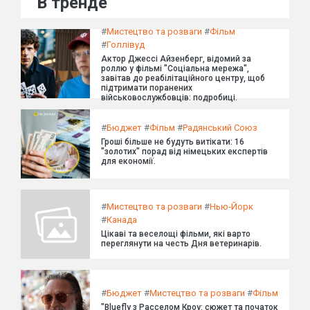
В тренде
#
Мистецтво та розваги
#
Фільм
#
Голлівуд
Актор Джессі Айзенберг, відомий за
роллю у фільмі "Соціальна мережа",
завітав до реабілітаційного центру, щоб
підтримати поранених
військовослужбовців: подробиці.
#
Бюджет
#
Фільм
#
Радянський Союз
Гроші більше не будуть витікати: 16
"золотих" порад від німецьких експертів
для економії.
#
Мистецтво та розваги
#
Нью-Йорк
#
Канада
Цікаві та веселощі фільми, які варто
переглянути на честь Дня ветеринарів.
#
Бюджет
#
Мистецтво та розваги
#
Фільм
"Bluefly з Расселом Кроу: сюжет та початок