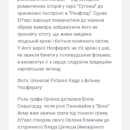
романтичних історій у серії "Сутінки" до
кринжової постіронії в "Ренфілді". Однак
Еґґерс вирішує повернутися до коренів
образу вампіра, зображуючи його як
прокляту істоту, що живе завдяки
людській крові і боїться сонячного світла.
У його версії Носферату не п'є крові з шиї,
як звикли бачити у голлівудських фільмах,
а висмоктує її з серця, слідуючи традиціям
карпатських легенд.
Фото: Universal Pictures Кадр з фільму
'Носферату'
Роль графа Орлока дісталася Біллу
Скашгорду: після ролі Пеннівайза у "Воно"
йому вже звично грати під тонною гриму.
Еґґерс створив свого Орлока ближчим до
історичного Влада Цепеша (ймовірного