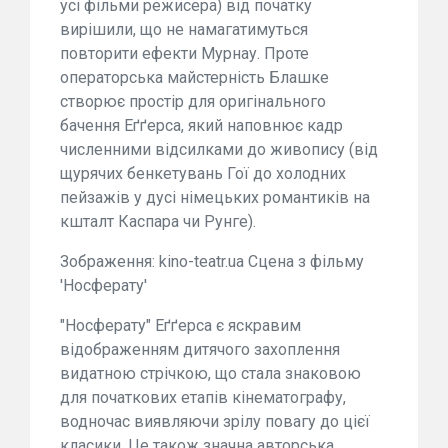
усі фільми режисера) від початку
вирішили, що не намагатимуться
повторити ефекти Мурнау. Проте
операторська майстерність Блашке
створює простір для оригінального
бачення Еґґерса, який наповнює кадр
численними відсилками до живопису (від
щурячих бенкетувань Гої до холодних
пейзажів у дусі німецьких романтиків на
кшталт Каспара чи Рунге).
Зображення: kino-teatr.ua Сцена з фільму
'Носферату'
"Носферату" Еґґерса є яскравим
відображенням дитячого захоплення
видатною стрічкою, що стала знаковою
для початкових етапів кінематографу,
водночас виявляючи зрілу повагу до цієї
класики. Це також значна авторська