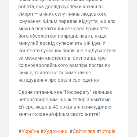
робота, яка досліджує теми кохання і
смерті — вічних супутників людського
існування. Фільм передає відчуття, що зло
можна подолати лише через прийняття
його абсолютної природи, навіть якщо
минулий досвід суперечить цій ідеї. У
контексті сучасних подій, які відбуваються
за межами кінотеатрів, розповідь про
східноєвропейського вампіра постає як
сумне, тривожне та символічне
нагадування про реалії сьогодення.
Єдине питання, яке "Носферату" залишає
непроговореним: що ж тепер зніматиме
Еґґерс, якщо в 40 років він примудрився
зняти головний фільм свого життя?
#
Україна
#
Художник.
#
Світогляд
#
Історія