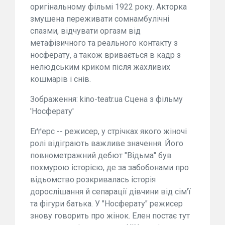
оригінальному фільмі 1922 року. Акторка
змушена переживати сомнамбулічні
спазми, відчувати оргазм від
метафізичного та реального контакту з
носферату, а також вривається в кадр з
нелюдським криком після жахливих
кошмарів і снів.
Зображення: kino-teatr.ua Сцена з фільму
'Носферату'
Еґґерс -- режисер, у стрічках якого жіночі
ролі відіграють важливе значення. Його
повнометражний дебют "Відьма" був
похмурою історією, де за забобонами про
відьомство розкривалась історія
дорослішання й сепарації дівчини від сім'ї
та фігури батька. У "Носферату" режисер
знову говорить про жінок. Елен постає тут