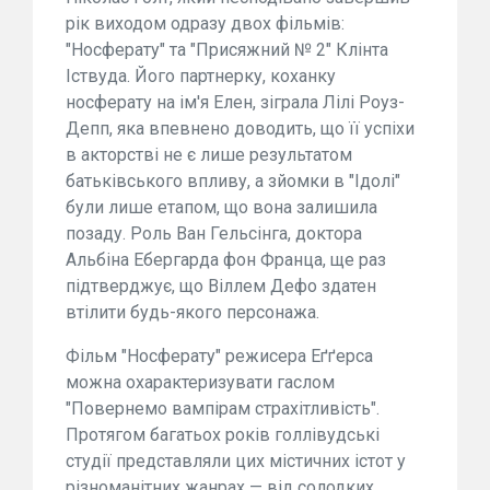
рік виходом одразу двох фільмів:
"Носферату" та "Присяжний № 2" Клінта
Іствуда. Його партнерку, коханку
носферату на ім'я Елен, зіграла Лілі Роуз-
Депп, яка впевнено доводить, що її успіхи
в акторстві не є лише результатом
батьківського впливу, а зйомки в "Ідолі"
були лише етапом, що вона залишила
позаду. Роль Ван Гельсінга, доктора
Альбіна Ебергарда фон Франца, ще раз
підтверджує, що Віллем Дефо здатен
втілити будь-якого персонажа.
Фільм "Носферату" режисера Еґґерса
можна охарактеризувати гаслом
"Повернемо вампірам страхітливість".
Протягом багатьох років голлівудські
студії представляли цих містичних істот у
різноманітних жанрах — від солодких