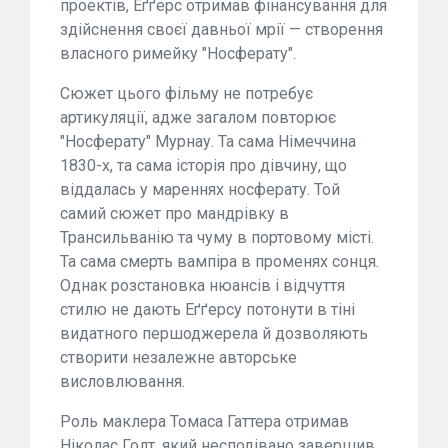
проектів, Еґґерс отримав фінансування для
здійснення своєї давньої мрії — створення
власного римейку "Носферату".
Сюжет цього фільму не потребує
артикуляції, адже загалом повторює
"Носферату" Мурнау. Та сама Німеччина
1830-х, та сама історія про дівчину, що
віддалась у мареннях носферату. Той
самий сюжет про мандрівку в
Трансильванію та чуму в портовому місті.
Та сама смерть вампіра в променях сонця.
Однак розстановка нюансів і відчуття
стилю не дають Еґґерсу потонути в тіні
видатного першоджерела й дозволяють
створити незалежне авторське
висловлювання.
Роль маклера Томаса Гаттера отримав
Ніколас Голт, який несподівано завершив