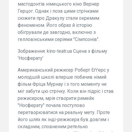
мастодонтів німецького кіно Вернер
Герцог. Однак і поза цими стрічками
сюжети про Дракулу стали окремим
феноменом. Його образ й історію
обігрували де завгодно, включно з
гелловінськими серіями "Сімпсонів".
Зображення: kino-teatr.ua Сцена з фільму
'Носферату'
Американський режисер Роберт Еґґерс у
молодшій школі вперше побачив німий
фільм Фріца Мурнау і з того моменту не
міг забути цю стрічку. Коли він підріс і став
режисером, мрія створити римейк
"Носферату" почала поступово
перетворюватися на реальну мету. Проте
його шлях як інді-режисера був довгим і
складним, сповненим ретельно