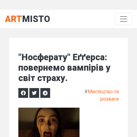
ART
MISTO
"Носферату" Еґґерса:
повернемо вампірів у
світ страху.
#
Мистецтво та
розваги