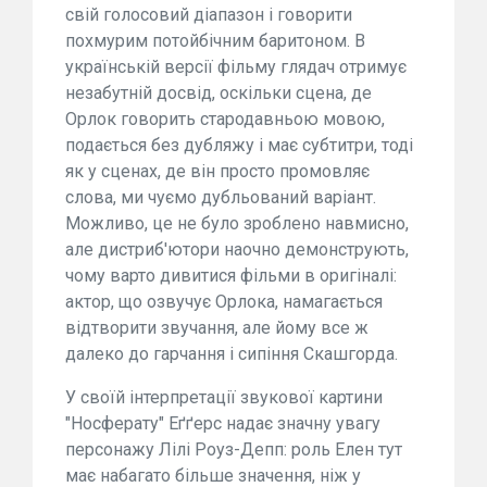
свій голосовий діапазон і говорити
похмурим потойбічним баритоном. В
українській версії фільму глядач отримує
незабутній досвід, оскільки сцена, де
Орлок говорить стародавньою мовою,
подається без дубляжу і має субтитри, тоді
як у сценах, де він просто промовляє
слова, ми чуємо дубльований варіант.
Можливо, це не було зроблено навмисно,
але дистриб'ютори наочно демонструють,
чому варто дивитися фільми в оригіналі:
актор, що озвучує Орлока, намагається
відтворити звучання, але йому все ж
далеко до гарчання і сипіння Скашгорда.
У своїй інтерпретації звукової картини
"Носферату" Еґґерс надає значну увагу
персонажу Лілі Роуз-Депп: роль Елен тут
має набагато більше значення, ніж у