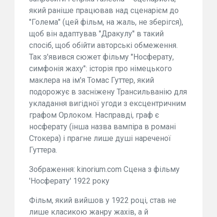
який раніше працював над сценарієм до
"Голема" (цей фільм, на жаль, не зберігся),
щоб він адаптував "Дракулу" в такий
спосіб, щоб обійти авторські обмеження.
Так з'явився сюжет фільму "Носферату,
симфонія жаху": історія про німецького
маклера на ім'я Томас Гуттер, який
подорожує в засніжену Трансильванію для
укладання вигідної угоди з ексцентричним
графом Орлоком. Насправді, граф є
носферату (інша назва вампіра в романі
Стокера) і прагне лише душі нареченої
Гуттера.
Зображення: kinorium.com Сцена з фільму
'Носферату' 1922 року
Фільм, який вийшов у 1922 році, став не
лише класикою жанру жахів, а й