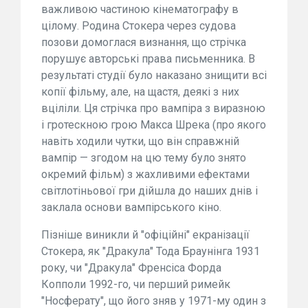
важливою частиною кінематографу в
цілому. Родина Стокера через судова
позови домоглася визнання, що стрічка
порушує авторські права письменника. В
результаті студії було наказано знищити всі
копії фільму, але, на щастя, деякі з них
вціліли. Ця стрічка про вампіра з виразною
і гротескною грою Макса Шрека (про якого
навіть ходили чутки, що він справжній
вампір — згодом на цю тему було знято
окремий фільм) з жахливими ефектами
світлотіньової гри дійшла до наших днів і
заклала основи вампірського кіно.
Пізніше виникли й "офіційні" екранізації
Стокера, як "Дракула" Тода Браунінга 1931
року, чи "Дракула" Френсіса Форда
Копполи 1992-го, чи перший римейк
"Носферату", що його зняв у 1971-му один з