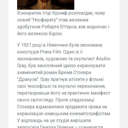
Кінокритик Ігор Кромф розповідає, чому
новий "Носферату" став великим
здобутком Роберта Еґґерса, але водночас і
його великою бідою.
У 1921 році в Німеччині була заснована
кіностудія Prana Film. Один із її
засновників, художник та окультист Альбін
Грау, був захоплений ідеєю екранізувати
знаменитий роман Брема Стокера
"Дракула". Грау прагнув втілити у фільмі
свої теософські та окультні переконання,
перетворивши його на практично маніфест
свого світогляду. Проте спадкоємці
Стокера відмовилися продавати права на
екранізацію німецьким кінематографістам.
У відповідь на це студія вирішила
запросити Генріха Галеєна – сценариста,