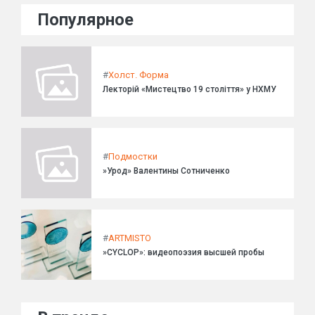
Популярное
#
Холст. Форма
Лекторій «Мистецтво 19 століття» у НХМУ
#
Подмостки
»Урод» Валентины Сотниченко
#
ARTMISTO
»CYCLOP»: видеопоэзия высшей пробы