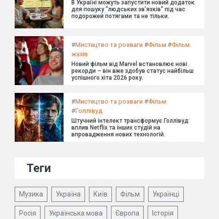
В Україні можуть запустити новий додаток
для пошуку "людських зв'язків" під час
подорожей потягами та не тільки.
#
Мистецтво та розваги
#
Фільм
#
Фільм
жахів
Новий фільм від Marvel встановлює нові
рекорди – він вже здобув статус найбільш
успішного хіта 2026 року.
#
Мистецтво та розваги
#
Фільм
#
Голлівуд
Штучний інтелект трансформує Голлівуд:
вплив Netflix та інших студій на
впровадження нових технологій.
Теги
Музика
Україна
Київ
Фільм
Українці
Росія
Українська мова
Європа
Історія