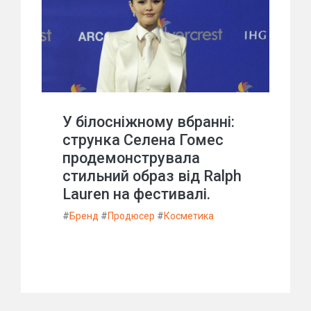
У білосніжному вбранні:
струнка Селена Гомес
продемонструвала
стильний образ від Ralph
Lauren на фестивалі.
#
Бренд
#
Продюсер
#
Косметика