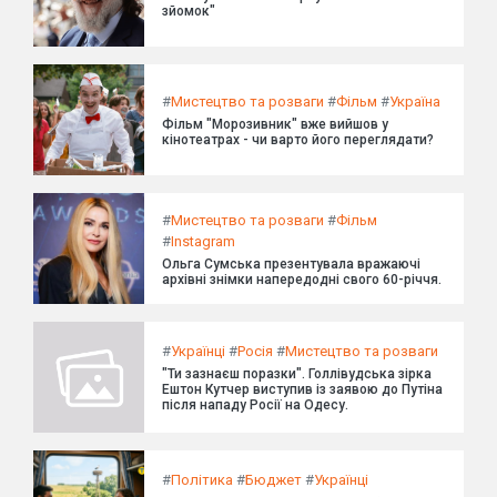
зйомок"
#
Мистецтво та розваги
#
Фільм
#
Україна
Фільм "Морозивник" вже вийшов у
кінотеатрах - чи варто його переглядати?
#
Мистецтво та розваги
#
Фільм
#
Instagram
Ольга Сумська презентувала вражаючі
архівні знімки напередодні свого 60-річчя.
#
Українці
#
Росія
#
Мистецтво та розваги
"Ти зазнаєш поразки". Голлівудська зірка
Ештон Кутчер виступив із заявою до Путіна
після нападу Росії на Одесу.
#
Політика
#
Бюджет
#
Українці