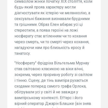
символом жінки початку ХІХ століття, коли
будь-який прояв характеру могли
діагностувати як істерію чи меланхолію, а
сексуальні бажання визнавали брудними
та грішними. Образ Елен вбирає усі ці
стереотипи, а поява героїні на ложі
носферату стає втіленням чи то кохання
через смерть, чи то смерті через кохання,
нагадуючи нам про близькість еросу й
танатосу.
"Носферату" Фрідріха Вільгельма Мурнау
став світовою класикою на віки вічні,
зокрема, через проривну роботу зі світлом
і тінню. Сцену, де тінь вампіра рухається
сходами поперед самого графа Орлока,
обігрували усі у світі й не завжди у
вампірському контексті. Еґґерс і його
вірний оператор Джарін Блашке (він зняв