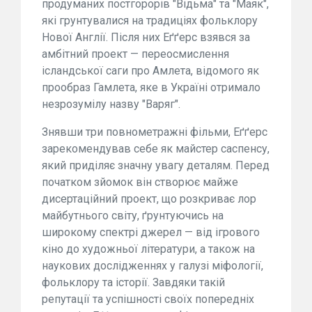
продуманих постгорорів "Відьма" та "Маяк",
які грунтувалися на традиціях фольклору
Нової Англії. Після них Еґґерс взявся за
амбітний проект — переосмислення
ісландської саги про Амлета, відомого як
прообраз Гамлета, яке в Україні отримало
незрозумілу назву "Варяг".
Знявши три повнометражні фільми, Еґґерс
зарекомендував себе як майстер саспенсу,
який приділяє значну увагу деталям. Перед
початком зйомок він створює майже
дисертаційний проект, що розкриває лор
майбутнього світу, ґрунтуючись на
широкому спектрі джерел — від ігрового
кіно до художньої літератури, а також на
наукових дослідженнях у галузі міфології,
фольклору та історії. Завдяки такій
репутації та успішності своїх попередніх