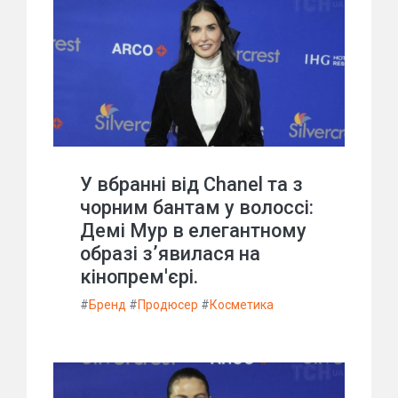
У вбранні від Chanel та з
чорним бантам у волоссі:
Демі Мур в елегантному
образі з’явилася на
кінопрем'єрі.
#
Бренд
#
Продюсер
#
Косметика